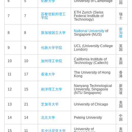
6
5
剑桥大学
University of Cambridge
国
ETH Zurich (Swiss
苏黎世联邦理工
瑞
7
7
Federal Institute of
学院
士
Technology)
新
National University
of
8
8
新加坡国立大学
加
Singapore (NUS)
坡
UCL (University College
英
9
9
伦敦大学学院
London)
国
California Institute of
美
10
10
加州理工学院
Technology (Caltech)
国
The University of Hong
香
11
17
香港大学
Kong
港
Nanyang Technological
新
12
15
南洋理工大学
University, Singapore
加
(NTU Singapore)
坡
美
13
21
芝加哥大学
University of Chicago
国
中
14
14
北京大学
Peking University
国
University of
美
15
11
宾夕法尼亚大学