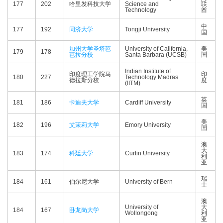
177
202
哈里发科技大学
Science and
联
Technology
酋
中
177
192
同济大学
Tongji University
国
加州大学圣塔芭
University of California,
美
179
178
芭拉分校
Santa Barbara (UCSB)
国
Indian Institute of
印度理工学院马
印
180
227
Technology Madras
德拉斯分校
度
(IITM)
英
181
186
卡迪夫大学
Cardiff University
国
美
182
196
艾茉莉大学
Emory University
国
澳
大
183
174
科廷大学
Curtin University
利
亚
瑞
184
161
伯尔尼大学
University of Bern
士
澳
University of
大
184
167
卧龙岗大学
Wollongong
利
亚