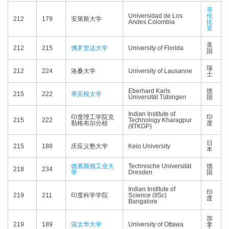
哥
Universidad de Los
伦
212
179
安第斯大学
Andes Colombia
比
亚
美
212
215
佛罗里达大学
University of Florida
国
瑞
212
224
洛桑大学
University of Lausanne
士
Eberhard Karls
德
215
222
蒂宾根大学
Universität Tübingen
国
Indian Institute of
印度理工学院克
印
215
222
Technology Kharagpur
勒格布尔分校
度
(IITKGP)
日
215
188
庆应义塾大学
Keio University
本
德累斯顿工业大
Technische Universität
德
218
234
学
Dresden
国
Indian Institute of
印
219
211
印度科学学院
Science (IISc)
度
Bangalore
加
219
189
渥太华大学
University of Ottawa
拿