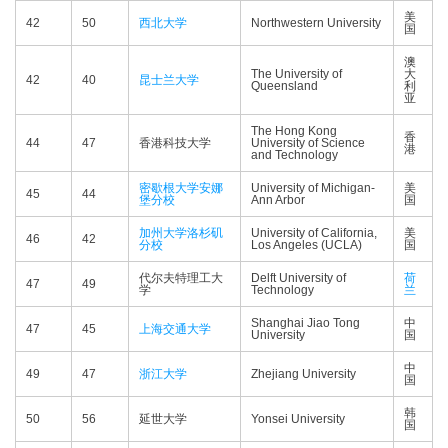
美
42
50
西北大学
Northwestern University
国
澳
The University of
大
42
40
昆士兰大学
Queensland
利
亚
The Hong Kong
香
44
47
香港科技大学
University of Science
港
and Technology
密歇根大学安娜
University of Michigan-
美
45
44
堡分校
Ann Arbor
国
加州大学洛杉矶
University of California,
美
46
42
分校
Los Angeles (UCLA)
国
代尔夫特理工大
Delft University of
荷
47
49
学
Technology
兰
Shanghai Jiao Tong
中
47
45
上海交通大学
University
国
中
49
47
浙江大学
Zhejiang University
国
韩
50
56
延世大学
Yonsei University
国