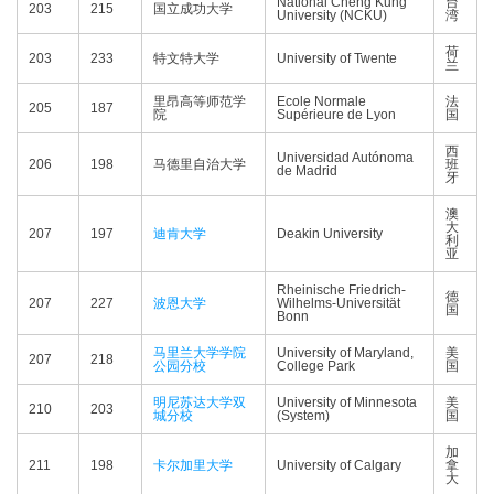
National Cheng Kung
台
203
215
国立成功大学
University (NCKU)
湾
荷
203
233
特文特大学
University of Twente
兰
里昂高等师范学
Ecole Normale
法
205
187
院
Supérieure de Lyon
国
西
Universidad Autónoma
206
198
马德里自治大学
班
de Madrid
牙
澳
大
207
197
迪肯大学
Deakin University
利
亚
Rheinische Friedrich-
德
207
227
波恩大学
Wilhelms-Universität
国
Bonn
马里兰大学学院
University of Maryland,
美
207
218
公园分校
College Park
国
明尼苏达大学双
University of Minnesota
美
210
203
城分校
(System)
国
加
211
198
卡尔加里大学
University of Calgary
拿
大