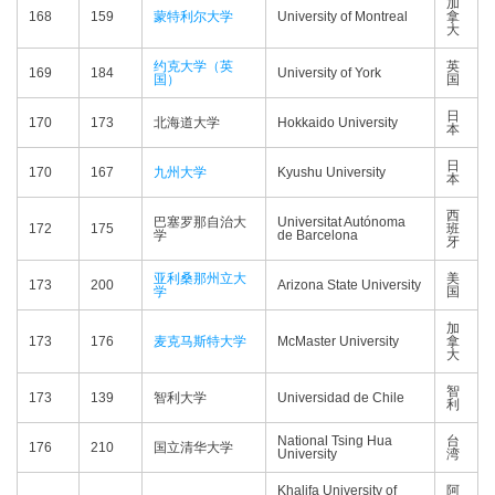
加
168
159
蒙特利尔大学
University of Montreal
拿
大
约克大学（英
英
169
184
University of York
国）
国
日
170
173
北海道大学
Hokkaido University
本
日
170
167
九州大学
Kyushu University
本
西
巴塞罗那自治大
Universitat Autónoma
172
175
班
学
de Barcelona
牙
亚利桑那州立大
美
173
200
Arizona State University
学
国
加
173
176
麦克马斯特大学
McMaster University
拿
大
智
173
139
智利大学
Universidad de Chile
利
National Tsing Hua
台
176
210
国立清华大学
University
湾
Khalifa University of
阿