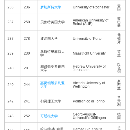
美
236
236
罗切斯特大学
University of Rochester
国
黎
American University of
237
250
贝鲁特美国大学
巴
Beirut (AUB)
嫩
葡
237
278
波尔图大学
University of Porto
萄
牙
马斯特里赫特大
荷
239
230
Maastricht University
学
兰
以
耶路撒冷希伯来
Hebrew University of
240
281
色
大学
Jerusalem
列
新
惠灵顿维多利亚
Victoria University of
240
244
西
大学
Wellington
兰
意
242
241
都灵理工大学
Politecnico di Torino
大
利
Georg-August-
德
243
252
哥廷根大学
Universität Göttingen
国
卡
哈马德·本·哈里
Hamad Bin Khalifa