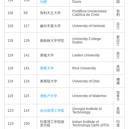
114
130
分校
Davis
国
Pontificia Universidad
智
116
93
智利天主大学
Católica de Chile
利
芬
116
117
赫尔辛基大学
University of Helsinki
兰
爱
University College
118
126
都柏林大学学院
尔
Dublin
兰
荷
119
141
莱顿大学
Leiden University
兰
美
119
141
莱斯大学
Rice University
国
挪
119
119
奥斯陆大学
University of Oslo
威
加
119
115
滑铁卢大学
University of Waterloo
拿
大
Georgia Institute of
美
123
114
佐治亚理工学院
Technology
国
印度理工学院德
Indian Institute of
印
123
150
里分校
Technology Delhi (IITD)
度