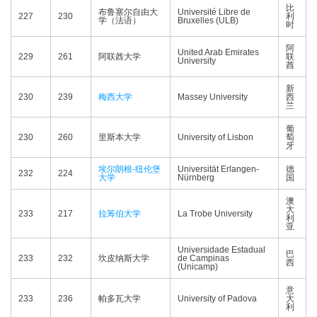
比
布鲁塞尔自由大
Université Libre de
227
230
利
学（法语）
Bruxelles (ULB)
时
阿
United Arab Emirates
229
261
阿联酋大学
联
University
酋
新
230
239
梅西大学
Massey University
西
兰
葡
230
260
里斯本大学
University of Lisbon
萄
牙
埃尔朗根-纽伦堡
Universität Erlangen-
德
232
224
大学
Nürnberg
国
澳
大
233
217
拉筹伯大学
La Trobe University
利
亚
Universidade Estadual
巴
233
232
坎皮纳斯大学
de Campinas
西
(Unicamp)
意
233
236
帕多瓦大学
University of Padova
大
利