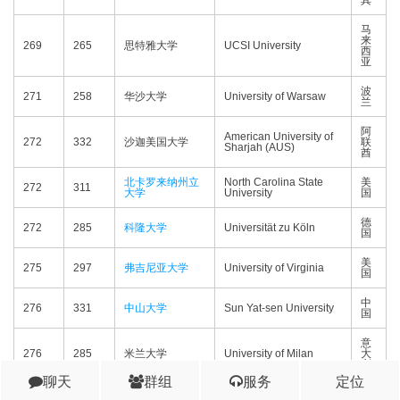
其
马
来
269
265
思特雅大学
UCSI University
西
亚
波
271
258
华沙大学
University of Warsaw
兰
阿
American University of
272
332
沙迦美国大学
联
Sharjah (AUS)
酋
北卡罗来纳州立
North Carolina State
美
272
311
大学
University
国
德
272
285
科隆大学
Universität zu Köln
国
美
275
297
弗吉尼亚大学
University of Virginia
国
中
276
331
中山大学
Sun Yat-sen University
国
意
276
285
米兰大学
University of Milan
大
利
聊天
群组
服务
定位
英
278
246
萨塞克斯大学
University of Sussex