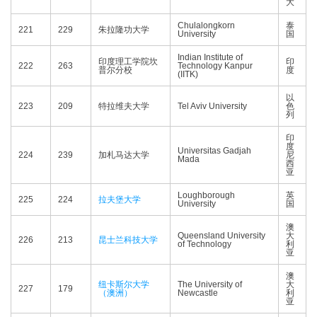
大
Chulalongkorn
泰
221
229
朱拉隆功大学
University
国
Indian Institute of
印度理工学院坎
印
222
263
Technology Kanpur
普尔分校
度
(IITK)
以
223
209
特拉维夫大学
Tel Aviv University
色
列
印
度
Universitas Gadjah
224
239
加札马达大学
尼
Mada
西
亚
Loughborough
英
225
224
拉夫堡大学
University
国
澳
Queensland University
大
226
213
昆士兰科技大学
of Technology
利
亚
澳
纽卡斯尔大学
The University of
大
227
179
（澳洲）
Newcastle
利
亚