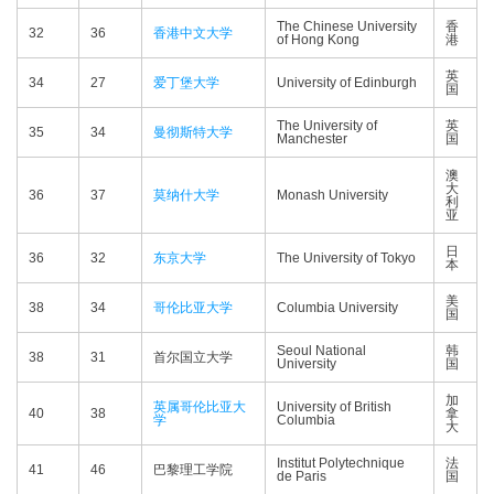
The Chinese University
香
32
36
香港中文大学
of Hong Kong
港
英
34
27
爱丁堡大学
University of Edinburgh
国
The University of
英
35
34
曼彻斯特大学
Manchester
国
澳
大
36
37
莫纳什大学
Monash University
利
亚
日
36
32
东京大学
The University of Tokyo
本
美
38
34
哥伦比亚大学
Columbia University
国
Seoul National
韩
38
31
首尔国立大学
University
国
加
英属哥伦比亚大
University of British
40
38
拿
学
Columbia
大
Institut Polytechnique
法
41
46
巴黎理工学院
de Paris
国