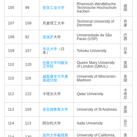
Rheinisch-Westfälische
德
105
99
亚琛工业大学
Technische Hochschule
国
Aachen
Technical University of
丹
107
109
丹麦理工大学
Denmark
麦
Universidade de São
巴
108
92
圣保罗
大学
Paulo (USP)
西
东北大学
（日
日
109
107
Tohoku University
本）
本
伦敦大学玛丽女
Queen Mary University
英
110
120
王学院
of London (QMUL)
国
威斯康辛大学麦
University of Wisconsin-
美
110
116
迪逊分校
Madison
国
卡
112
122
卡塔尔大学
Qatar University
塔
尔
英
113
104
圣安德鲁斯大学
University of St Andrews
国
芬
114
113
阿尔托大学
Aalto University
兰
加州大学戴维斯
University of California,
美