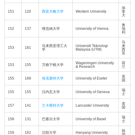
加
151
120
西安大略大学
Western University
拿
大
奥
152
137
维也纳大学
University of Vienna
地
利
马
马来西亚理工大
Universiti Teknologi
来
153
181
学
Malaysia (UTM)
西
亚
Wageningen University
荷
153
155
万格宁根大学
& Research
兰
英
155
169
埃克塞特大学
University of Exeter
国
瑞
155
155
日内瓦大学
University of Geneva
士
英
157
141
兰卡斯特大学
Lancaster University
国
瑞
158
131
巴塞尔大学
University of Basel
士
韩
159
162
汉阳大学
Hanyang University
国