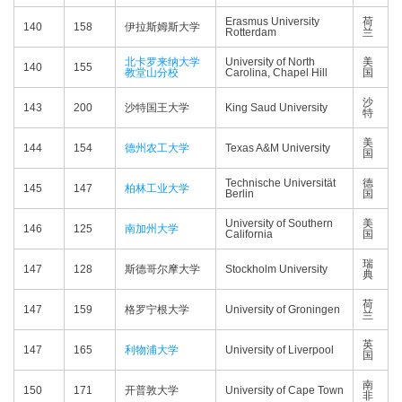
Erasmus University
荷
140
158
伊拉斯姆斯大学
Rotterdam
兰
北卡罗来纳大学
University of North
美
140
155
教堂山分校
Carolina, Chapel Hill
国
沙
143
200
沙特国王大学
King Saud University
特
美
144
154
德州农工大学
Texas A&M University
国
Technische Universität
德
145
147
柏林工业大学
Berlin
国
University of Southern
美
146
125
南加州大学
California
国
瑞
147
128
斯德哥尔摩大学
Stockholm University
典
荷
147
159
格罗宁根大学
University of Groningen
兰
英
147
165
利物浦大学
University of Liverpool
国
南
150
171
开普敦大学
University of Cape Town
非