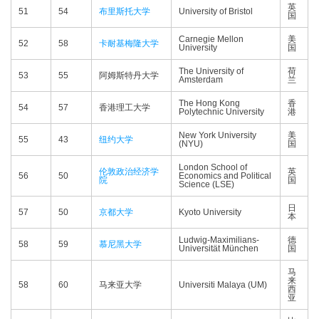
英
51
54
布里斯托大学
University of Bristol
国
Carnegie Mellon
美
52
58
卡耐基梅隆大学
University
国
The University of
荷
53
55
阿姆斯特丹大学
Amsterdam
兰
The Hong Kong
香
54
57
香港理工大学
Polytechnic University
港
New York University
美
55
43
纽约大学
(NYU)
国
London School of
伦敦政治经济学
英
56
50
Economics and Political
院
国
Science (LSE)
日
57
50
京都大学
Kyoto University
本
Ludwig-Maximilians-
德
58
59
慕尼黑大学
Universität München
国
马
来
58
60
马来亚大学
Universiti Malaya (UM)
西
亚