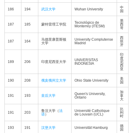
中
186
194
武汉大学
Wuhan University
国
墨
Tecnológico de
187
185
蒙特雷理工学院
西
Monterrey (ITESM)
哥
西
马德里康普斯顿
University Complutense
187
164
班
大学
Madrid
牙
印
度
UNIVERSITAS
189
206
印度尼西亚大学
尼
INDONESIA
西
亚
美
190
208
俄亥俄州立大学
Ohio State University
国
加
Queen's University,
191
193
皇后大学
拿
Ontario
大
比
鲁汶大学（
法
Université Catholique
191
203
利
语
）
de Louvain (UCL)
时
德
193
191
汉堡大学
Universität Hamburg
国