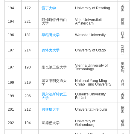
英
194
172
雷丁大学
University of Reading
国
阿姆斯特丹自由
Vrije Universiteit
荷
194
221
大学
Amsterdam
兰
日
196
181
早稻田大学
Waseda University
本
新
197
214
奥塔戈大学
University of Otago
西
兰
奥
Vienna University of
197
190
维也纳工业大学
地
Technology
利
国立阳明交通大
National Yang Ming
台
199
219
学
Chiao Tung University
湾
贝尔法斯特女王
Queen's University
英
199
206
大学
Belfast
国
德
201
212
弗莱堡大学
Universität Freiburg
国
University of
瑞
202
194
哥德堡大学
Gothenburg
典