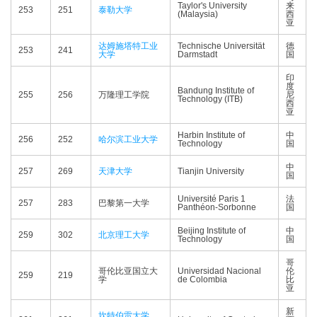
Taylor's University
来
253
251
泰勒大学
(Malaysia)
西
亚
达姆施塔特工业
Technische Universität
德
253
241
大学
Darmstadt
国
印
度
Bandung Institute of
255
256
万隆理工学院
尼
Technology (ITB)
西
亚
Harbin Institute of
中
256
252
哈尔滨工业大学
Technology
国
中
257
269
天津大学
Tianjin University
国
Université Paris 1
法
257
283
巴黎第一大学
Panthéon-Sorbonne
国
Beijing Institute of
中
259
302
北京理工大学
Technology
国
哥
哥伦比亚国立大
Universidad Nacional
伦
259
219
学
de Colombia
比
亚
新
坎特伯雷大学