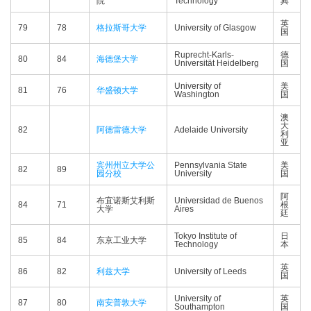
院
Technology
典
英
79
78
格拉斯哥大学
University of Glasgow
国
Ruprecht-Karls-
德
80
84
海德堡大学
Universität Heidelberg
国
University of
美
81
76
华盛顿大学
Washington
国
澳
大
82
阿德雷德大学
Adelaide University
利
亚
宾州州立大学公
Pennsylvania State
美
82
89
园分校
University
国
阿
布宜诺斯艾利斯
Universidad de Buenos
84
71
根
大学
Aires
廷
Tokyo Institute of
日
85
84
东京工业大学
Technology
本
英
86
82
利兹大学
University of Leeds
国
University of
英
87
80
南安普敦大学
Southampton
国