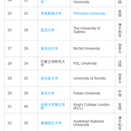
24
32
学
University
国
美
25
22
普林斯顿大学
Princeton University
国
澳
The University of
大
25
18
悉尼大学
Sydney
利
亚
加
27
29
麦吉尔大学
McGill University
拿
大
巴黎文理研究大
法
28
24
PSL University
学
国
加
29
25
多伦多大学
University of Toronto
拿
大
中
30
39
复旦大学
Fudan University
国
伦敦大学国王学
King's College London
英
31
40
院
(KCL)
国
澳
Australian National
大
32
30
澳洲国立大学
University
利
亚