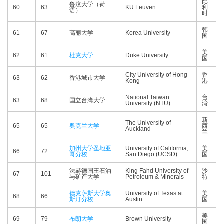
比
鲁汶大学（荷
60
63
KU Leuven
利
语）
时
韩
61
67
高丽大学
Korea University
国
美
62
61
杜克大学
Duke University
国
City University of Hong
香
63
62
香港城市大学
Kong
港
National Taiwan
台
63
68
国立台湾大学
University (NTU)
湾
新
The University of
65
65
奥克兰大学
西
Auckland
兰
加州大学圣地亚
University of California,
美
66
72
哥分校
San Diego (UCSD)
国
法赫德国王石油
King Fahd University of
沙
67
101
与矿产大学
Petroleum & Minerals
特
德克萨斯大学奥
University of Texas at
美
68
66
斯汀分校
Austin
国
美
69
79
布朗大学
Brown University
国