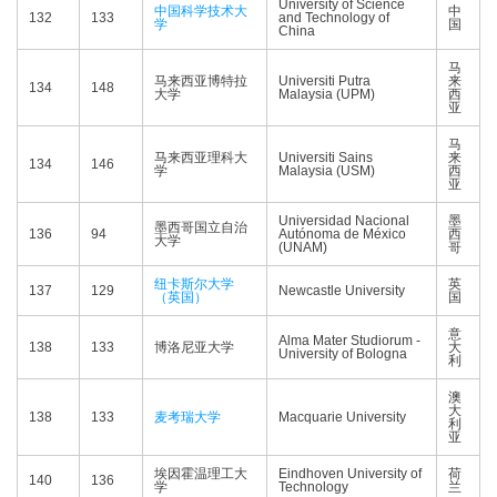
University of Science
中国科学技术大
中
132
133
and Technology of
学
国
China
马
马来西亚博特拉
Universiti Putra
来
134
148
大学
Malaysia (UPM)
西
亚
马
马来西亚理科大
Universiti Sains
来
134
146
学
Malaysia (USM)
西
亚
Universidad Nacional
墨
墨西哥国立自治
136
94
Autónoma de México
西
大学
(UNAM)
哥
纽卡斯尔大学
英
137
129
Newcastle University
（英国）
国
意
Alma Mater Studiorum -
138
133
博洛尼亚大学
大
University of Bologna
利
澳
大
138
133
麦考瑞大学
Macquarie University
利
亚
埃因霍温理工大
Eindhoven University of
荷
140
136
学
Technology
兰