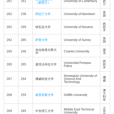
261
261
University of Canterbury
西
（新西兰）
兰
英
262
236
阿伯丁大学
University of Aberdeen
国
西
262
249
纳瓦拉大学
University of Navarra
班
牙
英
262
285
萨里大学
University of Surrey
国
布拉格查尔斯大
捷
265
246
Charles University
学
克
西
Universitat Pompeu
265
265
庞培法布拉大学
班
Fabra
牙
Norwegian University of
挪
267
264
挪威科技大学
Science And
威
Technology
澳
大
268
255
格里菲斯大学
Griffith University
利
亚
土
Middle East Technical
269
285
中东理工大学
耳
University