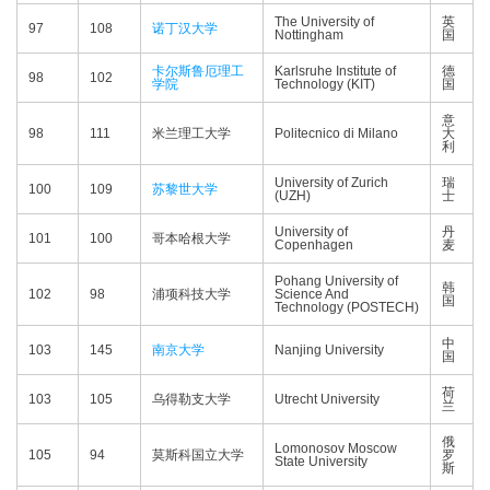
The University of
英
97
108
诺丁汉大学
Nottingham
国
卡尔斯鲁厄理工
Karlsruhe Institute of
德
98
102
学院
Technology (KIT)
国
意
98
111
米兰理工大学
Politecnico di Milano
大
利
University of Zurich
瑞
100
109
苏黎世大学
(UZH)
士
University of
丹
101
100
哥本哈根大学
Copenhagen
麦
Pohang University of
韩
102
98
浦项科技大学
Science And
国
Technology (POSTECH)
中
103
145
南京大学
Nanjing University
国
荷
103
105
乌得勒支大学
Utrecht University
兰
俄
Lomonosov Moscow
105
94
莫斯科国立大学
罗
State University
斯