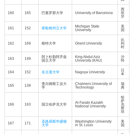
西
160
165
巴塞罗那大学
University of Barcelona
班
牙
Michigan State
美
161
152
密歇根州立大学
University
国
比
162
169
根特大学
Ghent University
利
时
阿卜杜勒阿齐兹
King Abdul Aziz
沙
163
149
国王大学
University (KAU)
特
日
164
152
名古屋大学
Nagoya University
本
查尔姆斯工业大
Chalmers University of
瑞
165
139
学
Technology
典
哈
萨
Al-Farabi Kazakh
166
163
国立哈萨克大学
克
National University
斯
坦
圣路易斯华盛顿
Washington University
美
167
171
大学
in St. Louis
国