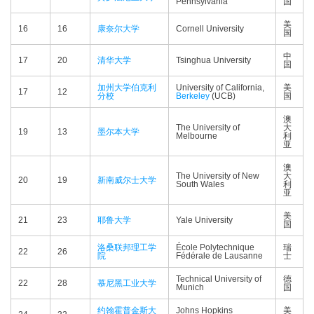
Pennsylvania
国
美
16
16
康奈尔大学
Cornell University
国
中
17
20
清华大学
Tsinghua University
国
加州大学伯克利
University of California,
美
17
12
分校
Berkeley
(UCB)
国
澳
The University of
大
19
13
墨尔本大学
Melbourne
利
亚
澳
The University of New
大
20
19
新南威尔士大学
South Wales
利
亚
美
21
23
耶鲁大学
Yale University
国
洛桑联邦理工学
École Polytechnique
瑞
22
26
院
Fédérale de Lausanne
士
Technical University of
德
22
28
慕尼黑工业大学
Munich
国
约翰霍普金斯大
Johns Hopkins
美