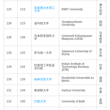
澳
皇家墨尔本理工
大
125
123
RMIT University
大学
利
亚
Sungkyunkwan
韩
126
123
成均馆大学
University
国
马
马来西亚国民大
Universiti Kebangsaan
来
126
138
学
Malaysia (UKM)
西
亚
意
Sapienza University of
128
132
罗马第一大学
大
Rome
利
Indian Institute of
印度理工学院孟
印
129
118
Technology Bombay
买分校
度
(IITB)
Humboldt-Universität zu
德
130
126
柏林洪堡大学
Berlin
国
丹
131
144
奥胡斯大学
Aarhus University
麦
英
132
150
巴斯大学
University of Bath
国