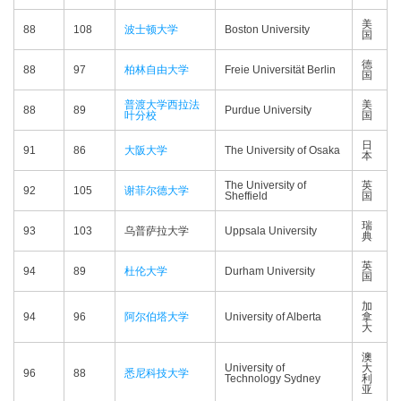
美
88
108
波士顿大学
Boston University
国
德
88
97
柏林自由大学
Freie Universität Berlin
国
普渡大学西拉法
美
88
89
Purdue University
叶分校
国
日
91
86
大阪大学
The University of Osaka
本
The University of
英
92
105
谢菲尔德大学
Sheffield
国
瑞
93
103
乌普萨拉大学
Uppsala University
典
英
94
89
杜伦大学
Durham University
国
加
94
96
阿尔伯塔大学
University of Alberta
拿
大
澳
University of
大
96
88
悉尼科技大学
Technology Sydney
利
亚