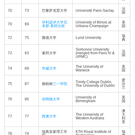
法
70
73
巴黎萨克雷大学
Université Paris-Saclay
国
伊利诺伊大学厄
University of Illinois at
美
70
69
本那-香槟分校
Urbana-Champaign
国
瑞
72
75
隆德大学
Lund University
典
Sorbonne University
法
72
63
索邦大学
(merged from Paris IV &
国
UPMC)
The University of
英
74
69
华威大学
Warwick
国
爱
Trinity College Dublin,
75
87
都柏林
三一学院
尔
The University of Dublin
兰
University of
英
76
80
伯明翰大学
Birmingham
国
澳
The University of
大
77
77
西澳大学
Western Australia
利
亚
瑞典皇家理工学
KTH Royal Institute of
瑞
78
74