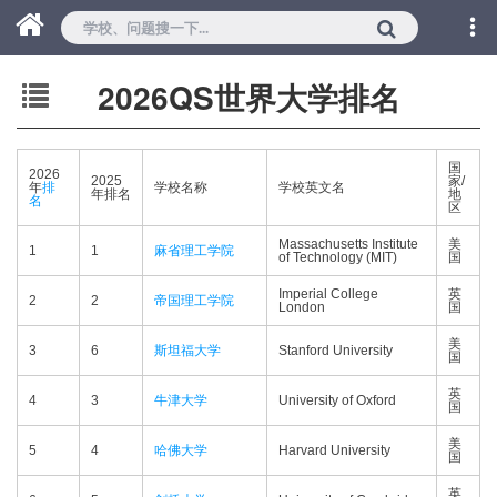
2026QS世界大学排名
国
2026
2025
家/
年
排
学校名称
学校英文名
年排名
地
名
区
Massachusetts Institute
美
1
1
麻省理工学院
of Technology (MIT)
国
Imperial College
英
2
2
帝国理工学院
London
国
美
3
6
斯坦福大学
Stanford University
国
英
4
3
牛津大学
University of Oxford
国
美
5
4
哈佛大学
Harvard University
国
英