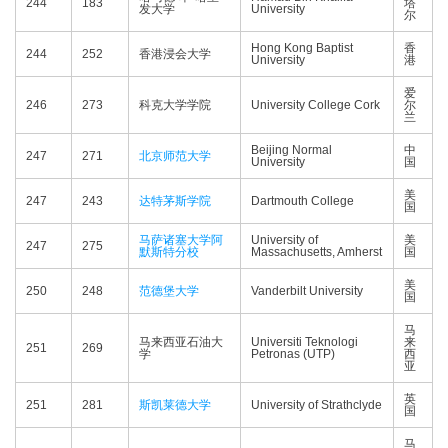
244
183
塔
发大学
University
尔
Hong Kong Baptist
香
244
252
香港浸会大学
University
港
爱
246
273
科克大学学院
University College Cork
尔
兰
Beijing Normal
中
247
271
北京师范大学
University
国
美
247
243
达特茅斯学院
Dartmouth College
国
马萨诸塞大学阿
University of
美
247
275
默斯特分校
Massachusetts, Amherst
国
美
250
248
范德堡大学
Vanderbilt University
国
马
马来西亚石油大
Universiti Teknologi
来
251
269
学
Petronas (UTP)
西
亚
英
251
281
斯凯莱德大学
University of Strathclyde
国
马