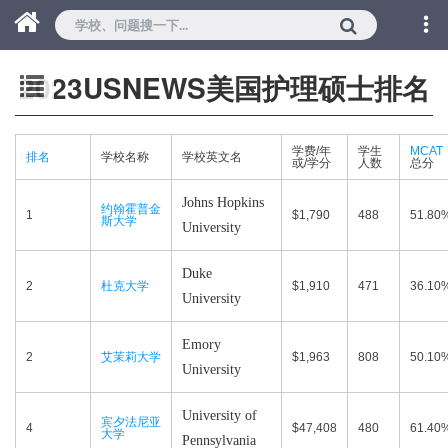
2023USNEWS美国护理硕士排名
学费/年
学生
MCAT
排名
学校名称
学校英文名
或/学分
人数
总分
Johns Hopkins
约翰霍普金
1
$1,790
488
51.80
斯大学
University
Duke
2
杜克大学
$1,910
471
36.10
University
Emory
2
艾茉莉大学
$1,963
808
50.10
University
University of
宾夕法尼亚
4
$47,408
480
61.40
大学
Pennsylvania