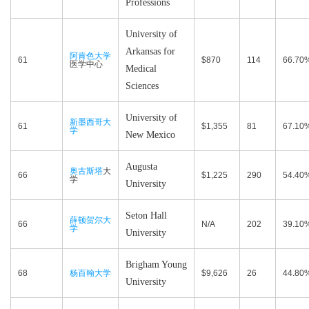
Professions
University of
Arkansas for
阿肯色大学
61
$870
114
66.70
医学中心
Medical
Sciences
University of
新墨西哥大
61
$1,355
81
67.10
学
New Mexico
Augusta
奥古斯塔
大
66
$1,225
290
54.40
学
University
Seton Hall
薛顿贺尔大
66
N/A
202
39.10
学
University
Brigham Young
68
杨百翰大学
$9,626
26
44.80
University