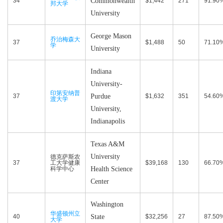
34
Commonwealth
$1,442
271
91.90
邦大学
University
George Mason
乔治梅森大
37
$1,488
50
71.10
学
University
Indiana
University-
印第安纳普
37
Purdue
$1,632
351
54.60
渡大学
University,
Indianapolis
Texas A&M
University
德克萨斯农
37
工大学健康
$39,168
130
66.70
科学中心
Health Science
Center
Washington
华盛顿州立
40
State
$32,256
27
87.50
大学