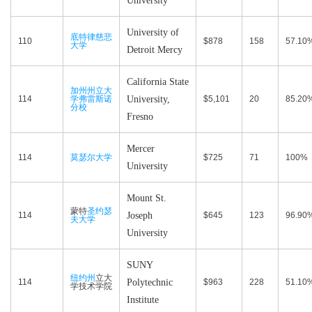
University
University of
底特律慈悲
110
$878
158
57.10
大学
Detroit Mercy
California State
加州州立大
114
学弗雷斯诺
University,
$5,101
20
85.20
分校
Fresno
Mercer
114
莫瑟尔大学
$725
71
100%
University
Mount St.
蒙特
圣约瑟
114
Joseph
$645
123
96.90
夫大学
University
SUNY
纽约州
立大
114
Polytechnic
$963
228
51.10
学技术学院
Institute