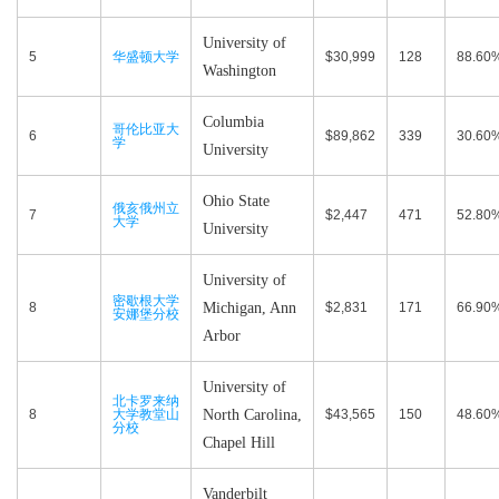
University of
5
华盛顿大学
$30,999
128
88.60
Washington
Columbia
哥伦比亚大
6
$89,862
339
30.60
学
University
Ohio State
俄亥俄州立
7
$2,447
471
52.80
大学
University
University of
密歇根大学
8
Michigan, Ann
$2,831
171
66.90
安娜堡分校
Arbor
University of
北卡罗来纳
8
大学教堂山
North Carolina,
$43,565
150
48.60
分校
Chapel Hill
Vanderbilt