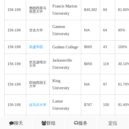
Francis Marion
弗朗西斯马
156-199
$49,392
84
81.60
里恩大学
University
Gannon
156-199
甘农大学
N/A
64
95%
University
156-199
高盛学院
Goshen College
$665
43
100%
Jacksonville
杰克逊维尔
156-199
$650
119
30.10
大学
University
King
田纳西国王
156-199
N/A
97
61.70
大学
University
Lamar
156-199
拉马尔大学
$767
100
91.40
University
La Roche
聊天
群组
服务
定位
156-199
劳洛施大学
$755
177
45.10
University