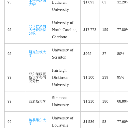
太平洋路德
95
Lutheran
$1,093
63
32.20
大学
University
University of
北卡罗来纳
95
大学夏洛特
North Carolina,
$17,772
159
77.80
分校
Charlotte
University of
斯克兰顿大
95
$965
27
80%
学
Scranton
Fairleigh
菲尔莱狄更
99
斯大学蒂内
Dickinson
$1,100
239
95%
克分校
University
Simmons
99
西蒙斯大学
$1,210
186
68.80
University
University of
路易维尔大
99
$1,536
53
77.60
学
Louisville