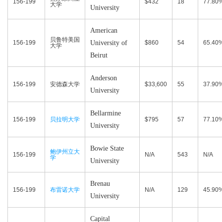
156-199
$432
18
77.80
大学
University
American
贝鲁特美国
156-199
University of
$860
54
65.40
大学
Beirut
Anderson
156-199
安德森大学
$33,600
55
37.90
University
Bellarmine
156-199
贝拉明大学
$795
57
77.10
University
Bowie State
鲍伊州立大
156-199
N/A
543
N/A
学
University
Brenau
156-199
布雷诺大学
N/A
129
45.90
University
Capital