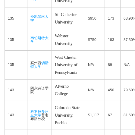
University
St. Catherine
圣凯瑟琳大
135
$950
173
63.90
学
University
Webster
韦伯斯特大
135
$750
183
87.30
学
University
West Chester
宾州西
切斯
135
University of
N/A
89
N/A
特大学
Pennsylvania
Alverno
阿尔弗诺学
143
N/A
450
79.60
院
College
Colorado State
科罗拉多州
143
立大学
普韦
University,
$1,117
67
81.60
布洛分校
Pueblo