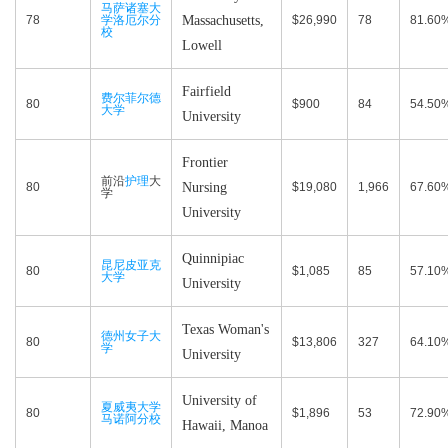
马萨诸塞大
78
学洛厄尔分
Massachusetts,
$26,990
78
81.60
校
Lowell
Fairfield
费尔菲尔德
80
$900
84
54.50
大学
University
Frontier
前沿
护理
大
80
Nursing
$19,080
1,966
67.60
学
University
Quinnipiac
昆尼皮亚克
80
$1,085
85
57.10
大学
University
Texas Woman's
德州女子大
80
$13,806
327
64.10
学
University
University of
夏威夷大学
80
$1,896
53
72.90
马诺阿分校
Hawaii, Manoa