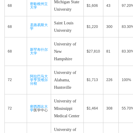
Michigan State
密歇根州立
68
$1,606
43
97.20
大学
University
Saint Louis
圣路易斯大
68
$1,220
300
83.30
学
University
University of
新罕布什尔
68
New
$27,810
81
83.30
大学
Hampshire
University of
阿拉巴马大
72
学亨茨维尔
Alabama,
$1,713
226
100%
分校
Huntsville
University of
密西西比大
72
Mississippi
$1,464
308
55.70
学
医学中心
Medical Center
University of