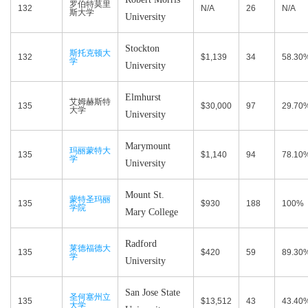
罗伯特莫里
132
N/A
26
N/A
斯大学
University
Stockton
斯托克顿大
132
$1,139
34
58.30
学
University
Elmhurst
艾姆赫斯特
135
$30,000
97
29.70
大学
University
Marymount
玛丽蒙特大
135
$1,140
94
78.10
学
University
Mount St.
蒙特圣玛丽
135
$930
188
100%
学院
Mary College
Radford
莱德福德大
135
$420
59
89.30
学
University
San Jose State
圣何塞州立
135
$13,512
43
43.40
大学