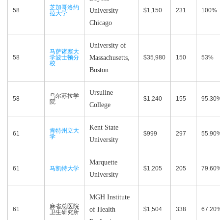
芝加哥洛约
58
University
$1,150
231
100%
拉大学
Chicago
University of
马萨诸塞大
58
学波士顿分
Massachusetts,
$35,980
150
53%
校
Boston
Ursuline
乌尔苏拉学
58
$1,240
155
95.30
院
College
Kent State
肯特州立大
61
$999
297
55.90
学
University
Marquette
61
马凯特大学
$1,205
205
79.60
University
MGH Institute
麻省总医院
61
of Health
$1,504
338
67.20
卫生研究所