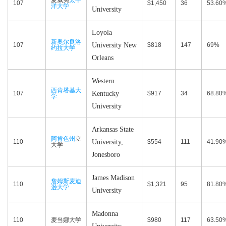
夏威夷
太平
107
$1,450
36
53.60
洋大学
University
Loyola
新奥尔良洛
107
University New
$818
147
69%
约拉大学
Orleans
Western
西肯塔基大
107
Kentucky
$917
34
68.80
学
University
Arkansas State
阿肯色州
立
110
University,
$554
111
41.90
大学
Jonesboro
James Madison
詹姆斯麦迪
110
$1,321
95
81.80
逊大学
University
Madonna
110
麦当娜大学
$980
117
63.50