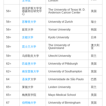
王学院
London
德克萨斯大学安
The University of Texas M. D.
56=
德森癌症研究中
美国
Anderson Cancer Center
心
56=
苏黎世大学
University of Zurich
瑞士
56=
延世大学
Yonsei University
韩国
59=
京都大学
Kyoto University
日本
The University of
澳大利
59=
昆士兰大学
Queensland
亚
59=
乌得勒支大学
Utrecht University
荷兰
62=
匹兹堡大学
University of Pittsburgh
美国
62=
南安普敦大学
University of Southampton
英国
64
圣保罗
大学
Universidade de São Paulo
巴西
65=
莱顿大学
Leiden University
荷兰
65=
梅奥医学院
Mayo Medical School
美国
67
伯明翰大学
University of Birmingham
英国