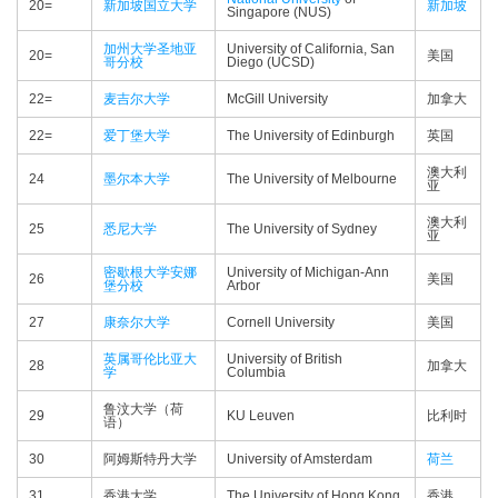
20=
新加坡国立大学
新加坡
Singapore (NUS)
加州大学圣地亚
University of California, San
20=
美国
哥分校
Diego (UCSD)
22=
麦吉尔大学
McGill University
加拿大
22=
爱丁堡大学
The University of Edinburgh
英国
澳大利
24
墨尔本大学
The University of Melbourne
亚
澳大利
25
悉尼大学
The University of Sydney
亚
密歇根大学安娜
University of Michigan-Ann
26
美国
堡分校
Arbor
27
康奈尔大学
Cornell University
美国
英属哥伦比亚大
University of British
28
加拿大
学
Columbia
鲁汶大学（荷
29
KU Leuven
比利时
语）
30
阿姆斯特丹大学
University of Amsterdam
荷兰
31
香港大学
The University of Hong Kong
香港