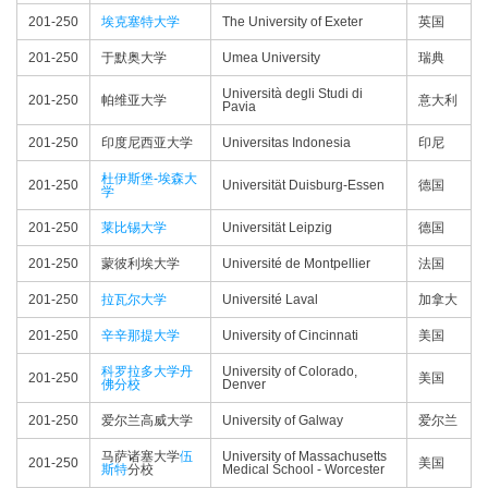
201-250
埃克塞特大学
The University of Exeter
英国
201-250
于默奥大学
Umea University
瑞典
Università degli Studi di
201-250
帕维亚大学
意大利
Pavia
201-250
印度尼西亚大学
Universitas Indonesia
印尼
杜伊斯堡-埃森大
201-250
Universität Duisburg-Essen
德国
学
201-250
莱比锡大学
Universität Leipzig
德国
201-250
蒙彼利埃大学
Université de Montpellier
法国
201-250
拉瓦尔大学
Université Laval
加拿大
201-250
辛辛那提大学
University of Cincinnati
美国
科罗拉多大学丹
University of Colorado,
201-250
美国
佛分校
Denver
201-250
爱尔兰高威大学
University of Galway
爱尔兰
马萨诸塞大学
伍
University of Massachusetts
201-250
美国
斯特
分校
Medical School - Worcester