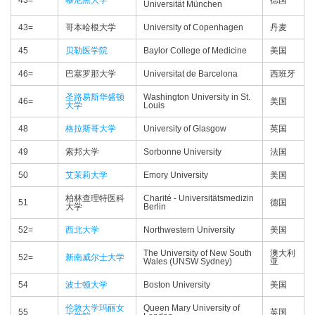
43=
慕尼黑大学
德国
Universität München
43=
哥本哈根大学
University of Copenhagen
丹麦
45
贝勒医学院
Baylor College of Medicine
美国
46=
巴塞罗那大学
Universitat de Barcelona
西班牙
圣路易斯华盛顿
Washington University in St.
46=
美国
大学
Louis
48
格拉斯哥大学
University of Glasgow
英国
49
索邦大学
Sorbonne University
法国
50
艾茉莉大学
Emory University
美国
柏林查理特医科
Charité - Universitätsmedizin
51
德国
大学
Berlin
52=
西北大学
Northwestern University
美国
The University of New South
澳大利
52=
新南威尔士大学
Wales (UNSW Sydney)
亚
54
波士顿大学
Boston University
美国
伦敦大学玛丽女
Queen Mary University of
55
英国