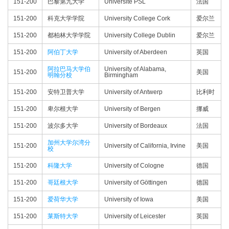
151-200
巴黎第九大学
Université PSL
法国
151-200
科克大学学院
University College Cork
爱尔兰
151-200
都柏林大学学院
University College Dublin
爱尔兰
151-200
阿伯丁大学
University of Aberdeen
英国
阿拉巴马大学伯
University of Alabama,
151-200
美国
明翰分校
Birmingham
151-200
安特卫普大学
University of Antwerp
比利时
151-200
卑尔根大学
University of Bergen
挪威
151-200
波尔多大学
University of Bordeaux
法国
加州大学尔湾分
151-200
University of California, Irvine
美国
校
151-200
科隆大学
University of Cologne
德国
151-200
哥廷根大学
University of Göttingen
德国
151-200
爱荷华大学
University of Iowa
美国
151-200
莱斯特大学
University of Leicester
英国