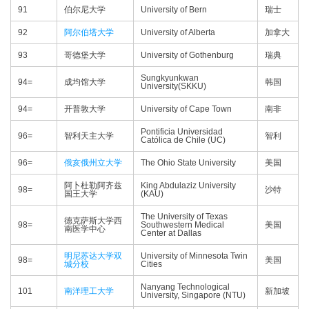
91
伯尔尼大学
University of Bern
瑞士
92
阿尔伯塔大学
University of Alberta
加拿大
93
哥德堡大学
University of Gothenburg
瑞典
Sungkyunkwan
94=
成均馆大学
韩国
University(SKKU)
94=
开普敦大学
University of Cape Town
南非
Pontificia Universidad
96=
智利天主大学
智利
Católica de Chile (UC)
96=
俄亥俄州立大学
The Ohio State University
美国
阿卜杜勒阿齐兹
King Abdulaziz University
98=
沙特
国王大学
(KAU)
The University of Texas
德克萨斯大学西
98=
Southwestern Medical
美国
南医学中心
Center at Dallas
明尼苏达大学双
University of Minnesota Twin
98=
美国
城分校
Cities
Nanyang Technological
101
南洋理工大学
新加坡
University, Singapore (NTU)