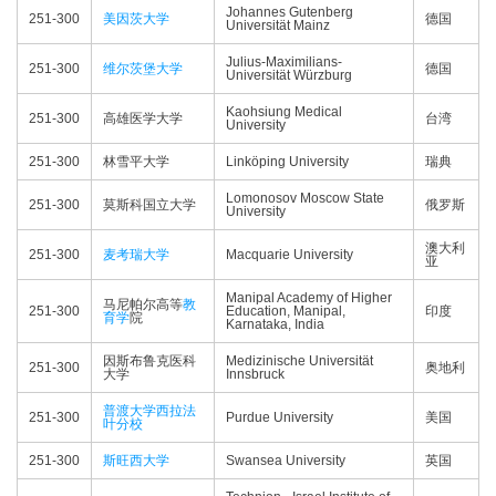
Johannes Gutenberg
251-300
美因茨大学
德国
Universität Mainz
Julius-Maximilians-
251-300
维尔茨堡大学
德国
Universität Würzburg
Kaohsiung Medical
251-300
高雄医学大学
台湾
University
251-300
林雪平大学
Linköping University
瑞典
Lomonosov Moscow State
251-300
莫斯科国立大学
俄罗斯
University
澳大利
251-300
麦考瑞大学
Macquarie University
亚
Manipal Academy of Higher
马尼帕尔高等
教
251-300
Education, Manipal,
印度
育学
院
Karnataka, India
因斯布鲁克医科
Medizinische Universität
251-300
奥地利
大学
Innsbruck
普渡大学西拉法
251-300
Purdue University
美国
叶分校
251-300
斯旺西大学
Swansea University
英国