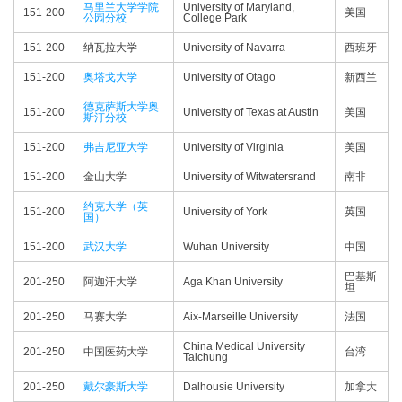
马里兰大学学院
University of Maryland,
151-200
美国
公园分校
College Park
151-200
纳瓦拉大学
University of Navarra
西班牙
151-200
奥塔戈大学
University of Otago
新西兰
德克萨斯大学奥
151-200
University of Texas at Austin
美国
斯汀分校
151-200
弗吉尼亚大学
University of Virginia
美国
151-200
金山大学
University of Witwatersrand
南非
约克大学（英
151-200
University of York
英国
国）
151-200
武汉大学
Wuhan University
中国
巴基斯
201-250
阿迦汗大学
Aga Khan University
坦
201-250
马赛大学
Aix-Marseille University
法国
China Medical University
201-250
中国医药大学
台湾
Taichung
201-250
戴尔豪斯大学
Dalhousie University
加拿大