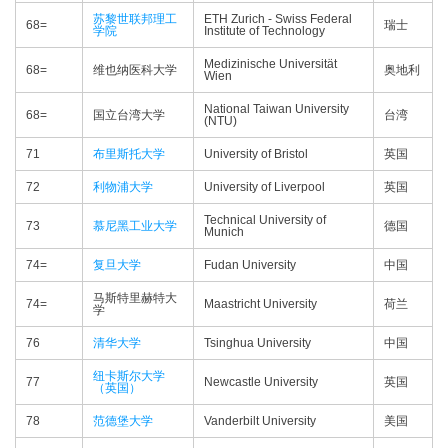
苏黎世联邦理工
ETH Zurich - Swiss Federal
68=
瑞士
学院
Institute of Technology
Medizinische Universität
68=
维也纳医科大学
奥地利
Wien
National Taiwan University
68=
国立台湾大学
台湾
(NTU)
71
布里斯托大学
University of Bristol
英国
72
利物浦大学
University of Liverpool
英国
Technical University of
73
慕尼黑工业大学
德国
Munich
74=
复旦大学
Fudan University
中国
马斯特里赫特大
74=
Maastricht University
荷兰
学
76
清华大学
Tsinghua University
中国
纽卡斯尔大学
77
Newcastle University
英国
（英国）
78
范德堡大学
Vanderbilt University
美国