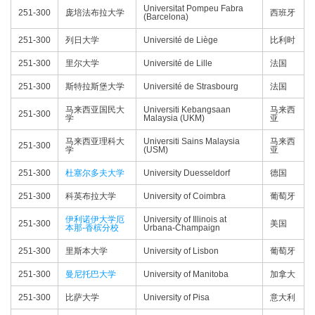
Universitat Pompeu Fabra
251-300
庞培法布拉大学
西班牙
(Barcelona)
251-300
列日大学
Université de Liège
比利时
251-300
里尔大学
Université de Lille
法国
251-300
斯特拉斯堡大学
Université de Strasbourg
法国
马来西亚国民大
Universiti Kebangsaan
马来西
251-300
学
Malaysia (UKM)
亚
马来西亚理科大
Universiti Sains Malaysia
马来西
251-300
学
(USM)
亚
251-300
杜塞尔多夫大学
University Duesseldorf
德国
251-300
科英布拉大学
University of Coimbra
葡萄牙
伊利诺伊大学厄
University of Illinois at
251-300
美国
本那-香槟分校
Urbana-Champaign
251-300
里斯本大学
University of Lisbon
葡萄牙
251-300
曼尼托巴大学
University of Manitoba
加拿大
251-300
比萨大学
University of Pisa
意大利