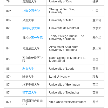
79
奥斯陆大学
University of Oslo
挪威
Shanghai Jiao Tong
80=
上海交通大学
中国
University
80=
米兰大学
University of Milan
意大利
82
蒙特利尔大学
Université de Montréal
加拿大
Trinity College Dublin, The
83
都柏林
三一学院
爱尔兰
University of Dublin
Alma Mater Studiorum -
84
博洛尼亚大学
意大利
University of Bologna
西奈山伊坎医学
Icahn School of Medicine at
85
美国
院
Mount Sinai
86
利兹大学
University of Leeds
英国
87=
隆德大学
Lund University
瑞典
87=
格罗宁根大学
University of Groningen
荷兰
87=
诺丁汉大学
University of Nottingham
英国
阿姆斯特丹自由
87=
Vrije Universiteit Amsterdam
荷兰
大学