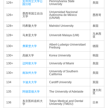
宾州州立大学公
Pennsylvania State
126=
美国
园分校
University
Universidad Nacional
墨西哥国立自治
126=
Autónoma de México
墨西哥
大学
(UNAM)
128=
玛希隆大学
Mahidol University
泰国
马来西
128=
马来亚大学
Universiti Malaya (UM)
亚
Albert-Ludwigs-Universitaet
130=
弗莱堡大学
德国
Freiburg
130=
高丽大学
Korea University
韩国
130=
迈阿密大学
University of Miami
美国
University of Southern
130=
南加州大学
美国
California
134
卡迪夫大学
Cardiff University
英国
澳大利
135
阿德雷德大学
The University of Adelaide
亚
东京医科齿科大
Tokyo Medical and Dental
136
日本
学
University (TMDU)