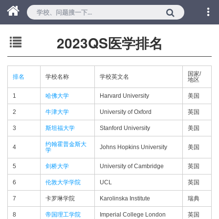
2023QS医学排名
国家/
排名
学校名称
学校英文名
地区
1
哈佛大学
Harvard University
美国
2
牛津大学
University of Oxford
英国
3
斯坦福大学
Stanford University
美国
约翰霍普金斯大
4
Johns Hopkins University
美国
学
5
剑桥大学
University of Cambridge
英国
6
伦敦大学学院
UCL
英国
7
卡罗琳学院
Karolinska Institute
瑞典
8
帝国理工学院
Imperial College London
英国