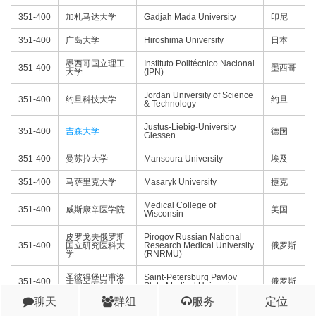
351-400
加札马达大学
Gadjah Mada University
印尼
351-400
广岛大学
Hiroshima University
日本
墨西哥国立理工
Instituto Politécnico Nacional
351-400
墨西哥
大学
(IPN)
Jordan University of Science
351-400
约旦科技大学
约旦
& Technology
Justus-Liebig-University
351-400
吉森大学
德国
Giessen
351-400
曼苏拉大学
Mansoura University
埃及
351-400
马萨里克大学
Masaryk University
捷克
Medical College of
351-400
威斯康辛医学院
美国
Wisconsin
皮罗戈夫俄罗斯
Pirogov Russian National
351-400
国立研究医科大
Research Medical University
俄罗斯
学
(RNRMU)
圣彼得堡巴甫洛
Saint-Petersburg Pavlov
351-400
俄罗斯
夫国立医科大学
State Medical University
聊天
群组
服务
定位
351-400
山东大学
Shandong University
中国