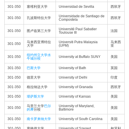
301-350
塞维利亚大学
Universidad de Sevilla
西班牙
Universidade de Santiago de
301-350
孔波斯特拉大学
西班牙
Compostela
Université Paul Sabatier
301-350
图卢兹第三大学
法国
Toulouse III
马来西亚博特拉
Universiti Putra Malaysia
马来西
301-350
大学
(UPM)
亚
纽约州立大学水
301-350
University at Buffalo SUNY
美国
牛城分校
301-350
巴斯大学
University of Bath
英国
301-350
德里大学
University of Delhi
印度
301-350
格拉纳达大学
University of Granada
西班牙
301-350
堪萨斯大学
University of Kansas
美国
马里兰大学
巴尔
University of Maryland,
301-350
美国
的摩
分校
Baltimore
301-350
南卡罗来纳大学
University of South Carolina
美国
301-350
塞格德大学
University of Szeged
匈牙利