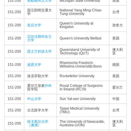
151-200
密歇根州立大学
Michigan State University
美国
国立阳明交通大
National Yang Ming Chiao
151-200
台湾
学
Tung University
Queen's University at
151-200
皇后大学
加拿大
Kingston
贝尔法斯特女王
151-200
Queen's University Belfast
英国
大学
Queensland University of
澳大利
151-200
昆士兰科技大学
Technology (QUT)
亚
Rheinische Friedrich-
151-200
波恩大学
德国
Wilhelms-Universität Bonn
151-200
洛克菲勒大学
Rockefeller University
美国
爱尔兰皇家
外科
Royal College of Surgeons
151-200
爱尔兰
医学院
in Ireland (RCSI)
151-200
中山大学
Sun Yat-sen University
中国
Taipei Medical University
151-200
台北医学大学
台湾
(TMU)
纽卡斯尔大学
The University of Newcastle,
澳大利
151-200
（澳洲）
Australia (UON)
亚