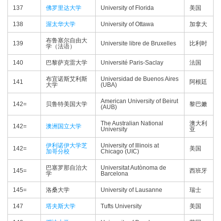
137
佛罗里达大学
University of Florida
美国
138
渥太华大学
University of Ottawa
加拿大
布鲁塞尔自由大
139
Universite libre de Bruxelles
比利时
学（法语）
140
巴黎萨克雷大学
Université Paris-Saclay
法国
布宜诺斯艾利斯
Universidad de Buenos Aires
141
阿根廷
大学
(UBA)
American University of Beirut
142=
贝鲁特美国大学
黎巴嫩
(AUB)
The Australian National
澳大利
142=
澳洲国立大学
University
亚
伊利诺伊大学芝
University of Illinois at
142=
美国
加哥分校
Chicago (UIC)
巴塞罗那自治大
Universitat Autònoma de
145=
西班牙
学
Barcelona
145=
洛桑大学
University of Lausanne
瑞士
147
塔夫斯大学
Tufts University
美国