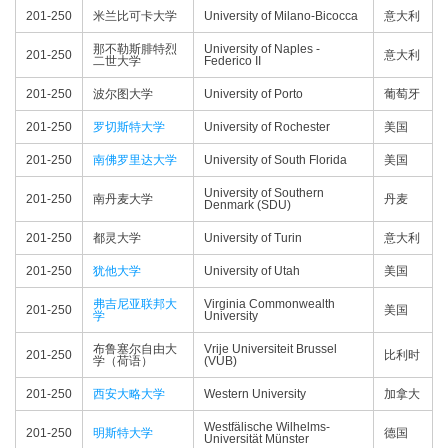
201-250
米兰比可卡大学
University of Milano-Bicocca
意大利
那不勒斯腓特烈
University of Naples -
201-250
意大利
二世大学
Federico II
201-250
波尔图大学
University of Porto
葡萄牙
201-250
罗切斯特大学
University of Rochester
美国
201-250
南佛罗里达大学
University of South Florida
美国
University of Southern
201-250
南丹麦大学
丹麦
Denmark (SDU)
201-250
都灵大学
University of Turin
意大利
201-250
犹他大学
University of Utah
美国
弗吉尼亚联邦大
Virginia Commonwealth
201-250
美国
学
University
布鲁塞尔自由大
Vrije Universiteit Brussel
201-250
比利时
学（荷语）
(VUB)
201-250
西安大略大学
Western University
加拿大
Westfälische Wilhelms-
201-250
明斯特大学
德国
Universität Münster