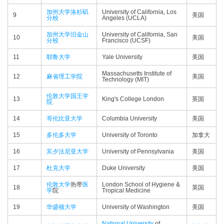
加州大学洛杉矶
University of California, Los
9
美国
分校
Angeles (UCLA)
加州大学旧金山
University of California, San
10
美国
分校
Francisco (UCSF)
11
耶鲁大学
Yale University
美国
Massachusetts Institute of
12
麻省理工学院
美国
Technology (MIT)
伦敦大学国王学
13
King's College London
英国
院
14
哥伦比亚大学
Columbia University
美国
15
多伦多大学
University of Toronto
加拿大
16
宾夕法尼亚大学
University of Pennsylvania
美国
17
杜克大学
Duke University
美国
伦敦大学
热带
医
London School of Hygiene &
18
英国
学
院
Tropical Medicine
19
华盛顿大学
University of Washington
美国
National University
of