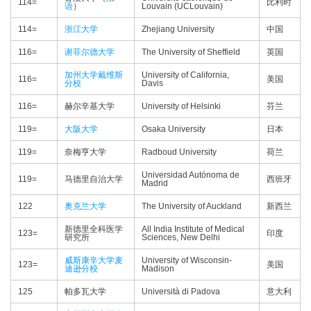
114=
比利时
语
）
Louvain (UCLouvain)
114=
浙江大学
Zhejiang University
中国
116=
谢菲尔德大学
The University of Sheffield
英国
加州大学戴维斯
University of California,
116=
美国
分校
Davis
116=
赫尔辛基大学
University of Helsinki
芬兰
119=
大阪大学
Osaka University
日本
119=
奈梅亨大学
Radboud University
荷兰
Universidad Autónoma de
119=
马德里自治大学
西班牙
Madrid
122
奥克兰大学
The University of Auckland
新西兰
新德里全科医学
All India Institute of Medical
123=
印度
研究所
Sciences, New Delhi
威斯康辛大学麦
University of Wisconsin-
123=
美国
迪逊分校
Madison
125
帕多瓦大学
Università di Padova
意大利