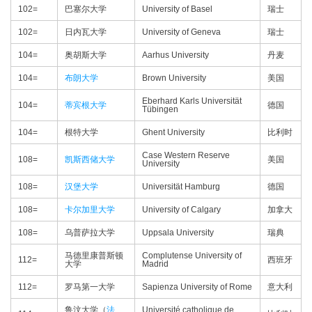
102=
巴塞尔大学
University of Basel
瑞士
102=
日内瓦大学
University of Geneva
瑞士
104=
奥胡斯大学
Aarhus University
丹麦
104=
布朗大学
Brown University
美国
Eberhard Karls Universität
104=
蒂宾根大学
德国
Tübingen
104=
根特大学
Ghent University
比利时
Case Western Reserve
108=
凯斯西储大学
美国
University
108=
汉堡大学
Universität Hamburg
德国
108=
卡尔加里大学
University of Calgary
加拿大
108=
乌普萨拉大学
Uppsala University
瑞典
马德里康普斯顿
Complutense University of
112=
西班牙
大学
Madrid
112=
罗马第一大学
Sapienza University of Rome
意大利
鲁汶大学（
法
Université catholique de