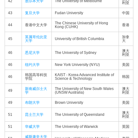
42
墨尔本大学
The University of Melbourne
利亚
43
复旦大学
Fudan University
中国
The Chinese University of Hong
44
香港中文大学
香港
Kong (CUHK)
英属哥伦比亚
加拿
45
University of British Columbia
大学
大
澳大
46
悉尼大学
The University of Sydney
利亚
46
纽约大学
New York University (NYU)
美国
韩国高等科技
KAIST - Korea Advanced Institute of
46
韩国
学院
Science & Technology
新南威尔士大
The University of New South Wales
澳大
49
学
(UNSW Australia)
利亚
49
布朗大学
Brown University
美国
澳大
51
昆士兰大学
The University of Queensland
利亚
51
华威大学
The University of Warwick
英国
威斯康辛大学