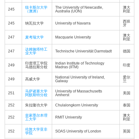
纽卡斯尔大学
The University of Newcastle,
澳大
245
（澳洲）
Australia (UON)
利亚
西班
245
纳瓦拉大学
University of Navarra
牙
澳大
247
麦考瑞大学
Macquarie University
利亚
达姆施塔特工
247
Technische Universität Darmstadt
德国
业大学
印度理工学院
Indian Institute of Technology
249
印度
马德拉斯分校
Madras (IITM)
National University of Ireland,
爱尔
249
高威大学
Galway
兰
马萨诸塞大学
University of Massachusetts
251
美国
阿默斯特分校
Amherst
252
朱拉隆功大学
Chulalongkorn University
泰国
皇家墨尔本理
澳大
252
RMIT University
工大学
利亚
伦敦大学亚非
252
SOAS University of London
英国
学院