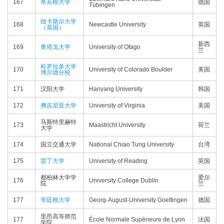
167
蒂宾根大学
德国
Tübingen
纽卡斯尔大学
168
Newcastle University
英国
（英国）
新西
169
奥塔戈大学
University of Otago
兰
科罗拉多大学
170
University of Colorado Boulder
美国
博尔德分校
171
汉阳大学
Hanyang University
韩国
172
弗吉尼亚大学
University of Virginia
美国
马斯特里赫特
173
Maastricht University
荷兰
大学
174
国立交通大学
National Chiao Tung University
台湾
175
雷丁大学
University of Reading
英国
都柏林大学学
爱尔
176
University College Dublin
院
兰
177
哥廷根大学
Georg-August-University Goettingen
德国
里昂高等师范
177
École Normale Supérieure de Lyon
法国
学院