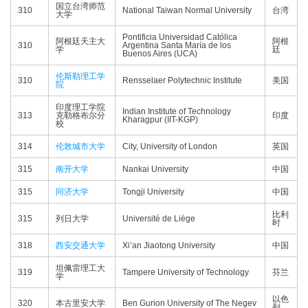
国立台湾师范
310
National Taiwan Normal University
台湾
大学
Pontificia Universidad Católica
阿根廷天主大
阿根
310
Argentina Santa María de los
学
廷
Buenos Aires (UCA)
伦斯勒理工学
310
Rensselaer Polytechnic Institute
美国
院
印度理工学院
Indian Institute of Technology
313
克勒格布尔分
印度
Kharagpur (IIT-KGP)
校
314
伦敦城市大学
City, University of London
英国
315
南开大学
Nankai University
中国
315
同济大学
Tongji University
中国
比利
315
列日大学
Université de Liège
时
318
西安交通大学
Xi’an Jiaotong University
中国
坦佩雷理工大
319
Tampere University of Technology
芬兰
学
以色
320
本古里安大学
Ben Gurion University of The Negev
列