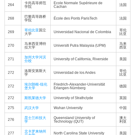
卡尚高等师范
Ecole Normale Supérieure de
264
法国
学院
Cachan
巴黎高等路桥
268
École des Ponts ParisTech
法国
学院
哥伦比亚
国立
哥伦
269
Universidad Nacional de Colombia
大学
比亚
马来西亚博特
马来
270
Universiti Putra Malaysia (UPM)
拉大学
西亚
加州大学河滨
271
University of California, Riverside
美国
分校
洛斯安第斯大
哥伦
272
Universidad de los Andes
学
比亚
埃尔朗根-纽伦
Friedrich-Alexander-Universität
272
德国
堡大学
Erlangen-Nürnberg
272
斯凯莱德大学
University of Strathclyde
英国
275
武汉大学
Wuhan University
中国
昆士兰科技大
Queensland University of
澳大
276
学
Technology (QUT)
利亚
北卡罗来纳州
277
North Carolina State University
美国