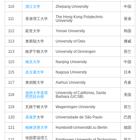
110
浙江大学
Zhejiang University
中国
The Hong Kong Polytechnic
111
香港理工大学
香港
University
112
延世大学
Yonsei University
韩国
113
奥斯陆大学
University of Oslo
挪威
113
格罗宁根大学
University of Groningen
荷兰
115
南京大学
Nanjing University
中国
115
名古屋大学
Nagoya University
日本
117
奥胡斯大学
Aarhus University
丹麦
加州大学圣塔
University of California, Santa
118
美国
芭芭拉分校
Barbara (UCSB)
119
瓦格宁根大学
Wageningen University
荷兰
120
圣保罗
大学
Universidade de São Paulo
巴西
121
柏林洪堡大学
Humboldt-Universität zu Berlin
德国
埃因霍温理工
121
Eindhoven University of Technology
荷兰