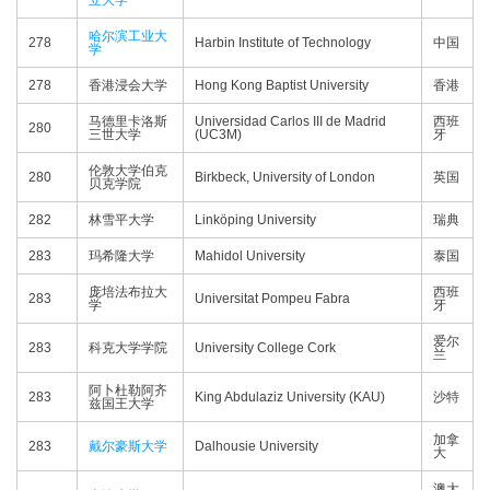
立大学
哈尔滨工业大
278
Harbin Institute of Technology
中国
学
278
香港浸会大学
Hong Kong Baptist University
香港
马德里卡洛斯
Universidad Carlos III de Madrid
西班
280
三世大学
(UC3M)
牙
伦敦大学伯克
280
Birkbeck, University of London
英国
贝克学院
282
林雪平大学
Linköping University
瑞典
283
玛希隆大学
Mahidol University
泰国
庞培法布拉大
西班
283
Universitat Pompeu Fabra
学
牙
爱尔
283
科克大学学院
University College Cork
兰
阿卜杜勒阿齐
283
King Abdulaziz University (KAU)
沙特
兹国王大学
加拿
283
戴尔豪斯大学
Dalhousie University
大
澳大