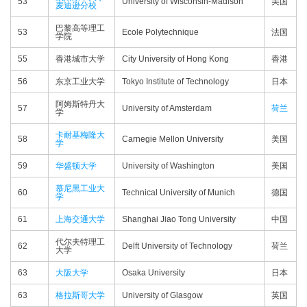
53
University of Wisconsin-Madison
美国
麦迪逊分校
巴黎高等理工
53
Ecole Polytechnique
法国
学院
55
香港城市大学
City University of Hong Kong
香港
56
东京工业大学
Tokyo Institute of Technology
日本
阿姆斯特丹大
57
University of Amsterdam
荷兰
学
卡耐基梅隆大
58
Carnegie Mellon University
美国
学
59
华盛顿大学
University of Washington
美国
慕尼黑工业大
60
Technical University of Munich
德国
学
61
上海交通大学
Shanghai Jiao Tong University
中国
代尔夫特理工
62
Delft University of Technology
荷兰
大学
63
大阪大学
Osaka University
日本
63
格拉斯哥大学
University of Glasgow
英国