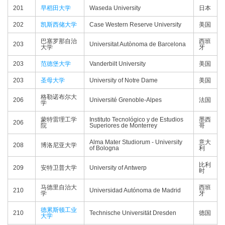
201
早稻田大学
Waseda University
日本
202
凯斯西储大学
Case Western Reserve University
美国
巴塞罗那自治
西班
203
Universitat Autònoma de Barcelona
大学
牙
203
范德堡大学
Vanderbilt University
美国
203
圣母大学
University of Notre Dame
美国
格勒诺布尔大
206
Université Grenoble-Alpes
法国
学
蒙特雷理工学
Instituto Tecnológico y de Estudios
墨西
206
院
Superiores de Monterrey
哥
Alma Mater Studiorum - University
意大
208
博洛尼亚大学
of Bologna
利
比利
209
安特卫普大学
University of Antwerp
时
马德里自治大
西班
210
Universidad Autónoma de Madrid
学
牙
德累斯顿工业
210
Technische Universität Dresden
德国
大学