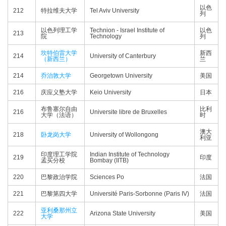
以色
212
特拉维夫大学
Tel Aviv University
列
以色列理工学
Technion - Israel Institute of
以色
213
院
Technology
列
坎特伯雷大学
新西
214
University of Canterbury
（新西兰）
兰
214
乔治敦大学
Georgetown University
美国
216
庆应义塾大学
Keio University
日本
布鲁塞尔自由
比利
216
Universite libre de Bruxelles
大学（法语）
时
澳大
218
卧龙岗大学
University of Wollongong
利亚
印度理工学院
Indian Institute of Technology
219
印度
孟买分校
Bombay (IITB)
220
巴黎政治学院
Sciences Po
法国
221
巴黎第四大学
Université Paris-Sorbonne (Paris IV)
法国
亚利桑那州立
222
Arizona State University
美国
大学