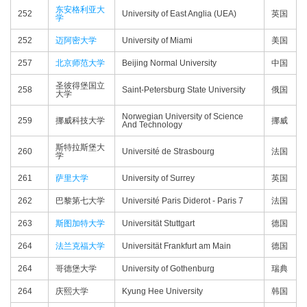
东安格利亚大
252
University of East Anglia (UEA)
英国
学
252
迈阿密大学
University of Miami
美国
257
北京师范大学
Beijing Normal University
中国
圣彼得堡国立
258
Saint-Petersburg State University
俄国
大学
Norwegian University of Science
259
挪威科技大学
挪威
And Technology
斯特拉斯堡大
260
Université de Strasbourg
法国
学
261
萨里大学
University of Surrey
英国
262
巴黎第七大学
Université Paris Diderot - Paris 7
法国
263
斯图加特大学
Universität Stuttgart
德国
264
法兰克福大学
Universität Frankfurt am Main
德国
264
哥德堡大学
University of Gothenburg
瑞典
264
庆熙大学
Kyung Hee University
韩国