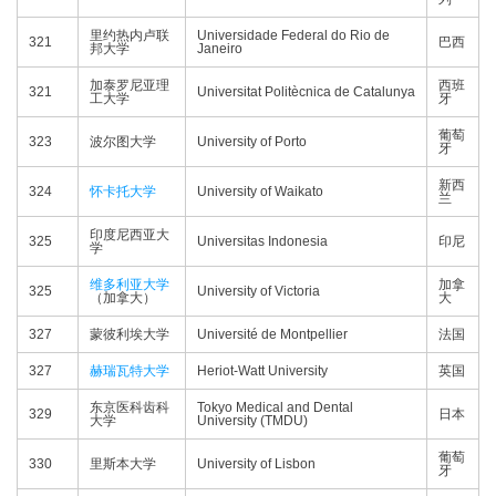
里约热内卢联
Universidade Federal do Rio de
321
巴西
邦大学
Janeiro
加泰罗尼亚理
西班
321
Universitat Politècnica de Catalunya
工大学
牙
葡萄
323
波尔图大学
University of Porto
牙
新西
324
怀卡托大学
University of Waikato
兰
印度尼西亚大
325
Universitas Indonesia
印尼
学
维多利亚大学
加拿
325
University of Victoria
（加拿大）
大
327
蒙彼利埃大学
Université de Montpellier
法国
327
赫瑞瓦特大学
Heriot-Watt University
英国
东京医科齿科
Tokyo Medical and Dental
329
日本
大学
University (TMDU)
葡萄
330
里斯本大学
University of Lisbon
牙