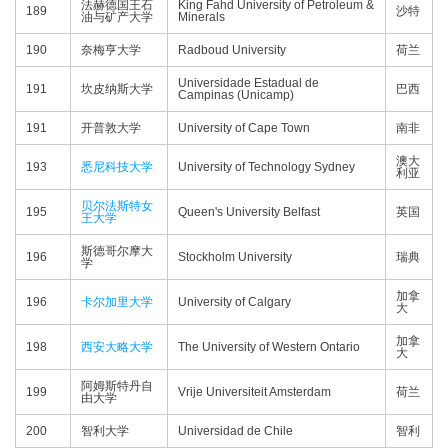
法赫德国王石
King Fahd University of Petroleum &
189
沙特
油与矿产大学
Minerals
190
奈梅亨大学
Radboud University
荷兰
Universidade Estadual de
191
坎皮纳斯大学
巴西
Campinas (Unicamp)
191
开普敦大学
University of Cape Town
南非
澳大
193
悉尼科技大学
University of Technology Sydney
利亚
贝尔法斯特女
195
Queen's University Belfast
英国
王大学
斯德哥尔摩大
196
Stockholm University
瑞典
学
加拿
196
卡尔加里大学
University of Calgary
大
加拿
198
西安大略大学
The University of Western Ontario
大
阿姆斯特丹自
199
Vrije Universiteit Amsterdam
荷兰
由大学
200
智利大学
Universidad de Chile
智利