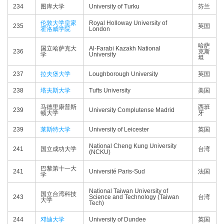
234
图库大学
University of Turku
芬兰
伦敦大学皇家
Royal Holloway University of
235
英国
霍洛威学院
London
哈萨
国立哈萨克大
Al-Farabi Kazakh National
236
克斯
学
University
坦
237
拉夫堡大学
Loughborough University
英国
238
塔夫斯大学
Tufts University
美国
马德里康普斯
西班
239
University Complutense Madrid
顿大学
牙
239
莱斯特大学
University of Leicester
英国
National Cheng Kung University
241
国立成功大学
台湾
(NCKU)
巴黎第十一大
241
Université Paris-Sud
法国
学
National Taiwan University of
国立台湾科技
243
Science and Technology (Taiwan
台湾
大学
Tech)
244
邓迪大学
University of Dundee
英国