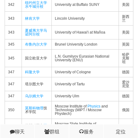
纽约州立大学
342
University at Buffalo SUNY
美国
水牛城分校
新西
343
林肯大学
Lincoln University
兰
夏威夷大学马
343
University of Hawai'i at Mañoa
美国
诺阿分校
345
布鲁内尔大学
Brunel University London
英国
哈萨
L.N. Gumilyov Eurasian National
345
国立欧亚大学
克斯
University (ENU)
坦
347
科隆大学
University of Cologne
德国
爱沙
347
塔尔图大学
University of Tartu
尼亚
347
乌尔姆大学
University Ulm
德国
Moscow Institute of
Physics
and
莫斯科
物理
技
350
Technology (MIPT / Moscow
俄国
术学院
Phystech)
Moscow State Institute of
莫斯科国立
国
350
International Relations (MGIMO
俄国
际关系学
院
聊天
群组
服务
定位
University)