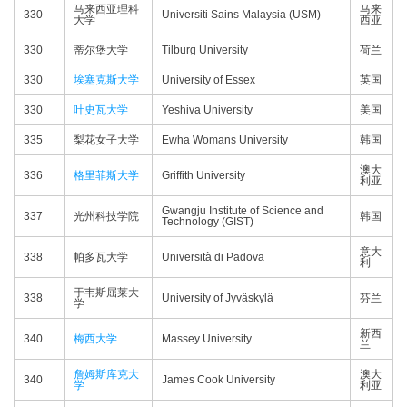
马来西亚理科
马来
330
Universiti Sains Malaysia (USM)
大学
西亚
330
蒂尔堡大学
Tilburg University
荷兰
330
埃塞克斯大学
University of Essex
英国
330
叶史瓦大学
Yeshiva University
美国
335
梨花女子大学
Ewha Womans University
韩国
澳大
336
格里菲斯大学
Griffith University
利亚
Gwangju Institute of Science and
337
光州科技学院
韩国
Technology (GIST)
意大
338
帕多瓦大学
Università di Padova
利
于韦斯屈莱大
338
University of Jyväskylä
芬兰
学
新西
340
梅西大学
Massey University
兰
詹姆斯库克大
澳大
340
James Cook University
学
利亚