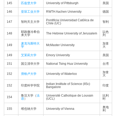
145
匹兹堡大学
University of Pittsburgh
美国
146
亚琛工业大学
RWTH Aachen University
德国
Pontificia Universidad Católica de
147
智利天主大学
智利
Chile (UC)
耶路撒冷希伯
以色
148
The Hebrew University of Jerusalem
来大学
列
麦克马斯特大
加拿
149
McMaster University
学
大
149
艾茉莉大学
Emory University
美国
151
国立清华大学
National Tsing Hua University
台湾
加拿
152
滑铁卢大学
University of Waterloo
大
Indian Institute of Science (IISc)
152
印度科学学院
印度
Bangalore
鲁汶大学（
法
Université Catholique de Louvain
比利
154
语
）
(UCL)
时
奥地
155
维也纳大学
University of Vienna
利