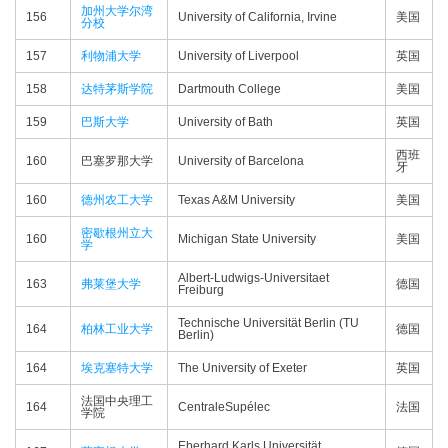
加州大学尔湾
156
University of California, Irvine
美国
分校
157
利物浦大学
University of Liverpool
英国
158
达特茅斯学院
Dartmouth College
美国
159
巴斯大学
University of Bath
英国
西班
160
巴塞罗那大学
University of Barcelona
牙
160
德州农工大学
Texas A&M University
美国
密歇根州立大
160
Michigan State University
美国
学
Albert-Ludwigs-Universitaet
163
弗莱堡大学
德国
Freiburg
Technische Universität Berlin (TU
164
柏林工业大学
德国
Berlin)
164
埃克塞特大学
The University of Exeter
英国
法国中央理工
164
CentraleSupélec
法国
学院
Eberhard Karls Universität