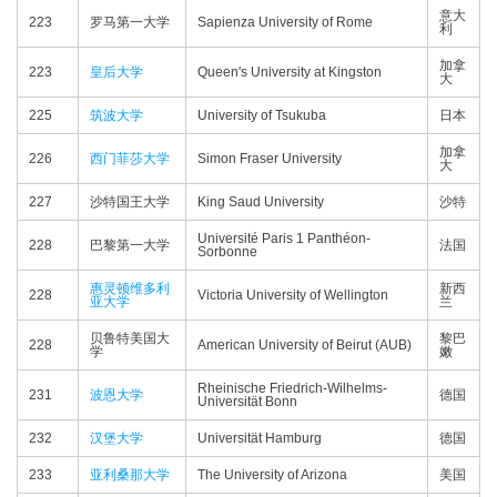
意大
223
罗马第一大学
Sapienza University of Rome
利
加拿
223
皇后大学
Queen's University at Kingston
大
225
筑波大学
University of Tsukuba
日本
加拿
226
西门菲莎大学
Simon Fraser University
大
227
沙特国王大学
King Saud University
沙特
Université Paris 1 Panthéon-
228
巴黎第一大学
法国
Sorbonne
惠灵顿维多利
新西
228
Victoria University of Wellington
亚大学
兰
贝鲁特美国大
黎巴
228
American University of Beirut (AUB)
学
嫩
Rheinische Friedrich-Wilhelms-
231
波恩大学
德国
Universität Bonn
232
汉堡大学
Universität Hamburg
德国
233
亚利桑那大学
The University of Arizona
美国