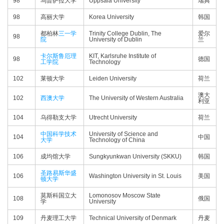
98
乌普萨拉大学
Uppsala University
瑞典
98
高丽大学
Korea University
韩国
都柏林
三一学
Trinity College Dublin, The
爱尔
98
院
University of Dublin
兰
卡尔斯鲁厄理
KIT, Karlsruhe Institute of
98
德国
工学院
Technology
102
莱顿大学
Leiden University
荷兰
澳大
102
西澳大学
The University of Western Australia
利亚
104
乌得勒支大学
Utrecht University
荷兰
中国科学技术
University of Science and
104
中国
大学
Technology of China
106
成均馆大学
Sungkyunkwan University (SKKU)
韩国
圣路易斯华盛
106
Washington University in St. Louis
美国
顿大学
莫斯科国立大
Lomonosov Moscow State
108
俄国
学
University
109
丹麦理工大学
Technical University of Denmark
丹麦