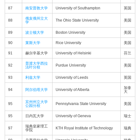
87
南安普敦大学
University of Southampton
英国
俄亥俄州立大
88
The Ohio State University
美国
学
89
波士顿大学
Boston University
美国
90
莱斯大学
Rice University
美国
91
赫尔辛基大学
University of Helsinki
芬兰
普渡大学西拉
92
Purdue University
美国
法叶分校
93
利兹大学
University of Leeds
英国
加拿
94
阿尔伯塔大学
University of Alberta
大
宾州州立大学
95
Pennsylvania State University
美国
公园分校
95
日内瓦大学
University of Geneva
瑞士
瑞典皇家理工
97
KTH Royal Institute of Technology
瑞典
学院