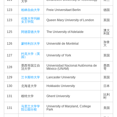
大学
123
柏林自由大学
Freie Universitaet Berlin
德国
伦敦大学玛丽
123
Queen Mary University of London
英国
女王学院
澳大
125
阿德雷德大学
The University of Adelaide
利亚
加拿
126
蒙特利尔大学
Université de Montréal
大
约克大学（英
127
University of York
英国
国）
墨西哥国立自
Universidad Nacional Autónoma de
墨西
128
治大学
México (UNAM)
哥
129
兰卡斯特大学
Lancaster University
英国
130
北海道大学
Hokkaido University
日本
比利
131
根特大学
Ghent University
时
马里兰大学学
University of Maryland, College
131
美国
院公园分校
Park