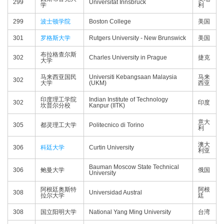
299
Universität Innsbruck
学
利
299
波士顿学院
Boston College
美国
301
罗格斯大学
Rutgers University - New Brunswick
美国
布拉格查尔斯
302
Charles University in Prague
捷克
大学
马来西亚国民
Universiti Kebangsaan Malaysia
马来
302
大学
(UKM)
西亚
印度理工学院
Indian Institute of Technology
302
印度
坎普尔分校
Kanpur (IITK)
意大
305
都灵理工大学
Politecnico di Torino
利
澳大
306
科廷大学
Curtin University
利亚
Bauman Moscow State Technical
306
鲍曼大学
俄国
University
阿根廷奥斯特
阿根
308
Universidad Austral
拉尔大学
廷
308
国立阳明大学
National Yang Ming University
台湾