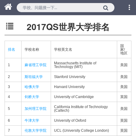
2017QS世界大学排名
国
排名
学校名称
学校英文名
家/
地区
Massachusetts Institute of
1
麻省理工学院
美国
Technology (MIT)
2
斯坦福大学
Stanford University
美国
3
哈佛大学
Harvard University
美国
4
剑桥大学
University of Cambridge
英国
California Institute of Technology
5
加州理工学院
美国
(Caltech)
6
牛津大学
University of Oxford
英国
7
伦敦大学学院
UCL (University College London)
英国