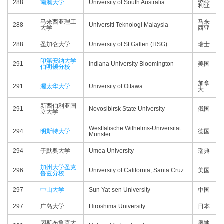
288
南澳大学
University of South Australia
利亚
马来西亚理工
马来
288
Universiti Teknologi Malaysia
大学
西亚
288
圣加仑大学
University of St.Gallen (HSG)
瑞士
印第安纳大学
291
Indiana University Bloomington
美国
伯明顿分校
加拿
291
渥太华大学
University of Ottawa
大
新西伯利亚国
291
Novosibirsk State University
俄国
立大学
Westfälische Wilhelms-Universitat
294
明斯特大学
德国
Münster
294
于默奥大学
Umea University
瑞典
加州大学圣克
296
University of California, Santa Cruz
美国
鲁兹分校
297
中山大学
Sun Yat-sen University
中国
297
广岛大学
Hiroshima University
日本
因斯布鲁克大
奥地