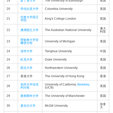
19
爱丁堡大学
The University of Edinburgh
英国
20
哥伦比亚大学
Columbia University
美国
伦敦大学国王
21
King's College London
英国
学院
澳大
22
澳洲国立大学
The Australian National University
利亚
密歇根大学安
23
University of Michigan
美国
娜堡分校
24
清华大学
Tsinghua University
中国
24
杜克大学
Duke University
美国
26
西北大学
Northwestern University
美国
27
香港大学
The University of Hong Kong
香港
加州大学伯克
University of California,
Berkeley
28
美国
利分校
(UCB)
29
曼彻斯特大学
The University of Manchester
英国
加拿
30
麦吉尔大学
McGill University
大