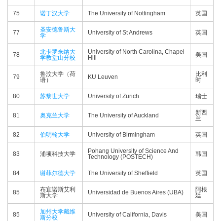
75
诺丁汉大学
The University of Nottingham
英国
圣安德鲁斯大
77
University of St Andrews
英国
学
北卡罗来纳大
University of North Carolina, Chapel
78
美国
学教堂山分校
Hill
鲁汶大学（荷
比利
79
KU Leuven
语）
时
80
苏黎世大学
University of Zurich
瑞士
新西
81
奥克兰大学
The University of Auckland
兰
82
伯明翰大学
University of Birmingham
英国
Pohang University of Science And
83
浦项科技大学
韩国
Technology (POSTECH)
84
谢菲尔德大学
The University of Sheffield
英国
布宜诺斯艾利
阿根
85
Universidad de Buenos Aires (UBA)
斯大学
廷
加州大学戴维
85
University of California, Davis
美国
斯分校