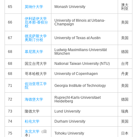
澳大
65
莫纳什大学
Monash University
利亚
伊利诺伊大学
University of Illinois at Urbana-
66
厄本那-香槟分
美国
Champaign
校
德克萨斯大学
67
University of Texas at Austin
美国
奥斯汀分校
Ludwig-Maximilians-Universität
68
慕尼黑大学
德国
München
68
国立台湾大学
National Taiwan University (NTU)
台湾
68
哥本哈根大学
University of Copenhagen
丹麦
佐治亚理工学
71
Georgia Institute of Technology
美国
院
Ruprecht-Karls-Universitaet
72
海德堡大学
德国
Heidelberg
73
隆德大学
Lund University
瑞典
74
杜伦大学
Durham University
英国
东北大学
（日
75
Tohoku University
日本
本）