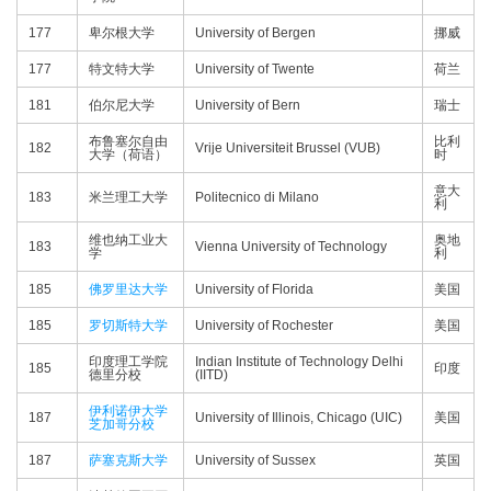
177
卑尔根大学
University of Bergen
挪威
177
特文特大学
University of Twente
荷兰
181
伯尔尼大学
University of Bern
瑞士
布鲁塞尔自由
比利
182
Vrije Universiteit Brussel (VUB)
大学（荷语）
时
意大
183
米兰理工大学
Politecnico di Milano
利
维也纳工业大
奥地
183
Vienna University of Technology
学
利
185
佛罗里达大学
University of Florida
美国
185
罗切斯特大学
University of Rochester
美国
印度理工学院
Indian Institute of Technology Delhi
185
印度
德里分校
(IITD)
伊利诺伊大学
187
University of Illinois, Chicago (UIC)
美国
芝加哥分校
187
萨塞克斯大学
University of Sussex
英国