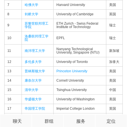
7
哈佛大学
Harvard University
美国
8
剑桥大学
University of Cambridge
英国
苏黎世联邦理工
ETH Zurich - Swiss Federal
9
瑞士
学院
Institute of Technology
洛桑联邦理工学
10
EPFL
瑞士
院
Nanyang Technological
11
南洋理工大学
新加坡
University, Singapore (NTU)
12
多伦多大学
University of Toronto
加拿大
13
普林斯顿大学
Princeton University
美国
14
康奈尔大学
Cornell University
美国
15
清华大学
Tsinghua University
中国
16
华盛顿大学
University of Washington
美国
17
帝国理工学院
Imperial College London
英国
加州大学洛杉矶
University of California, Los
18
美国
聊天
群组
服务
定位
分校
Angeles (UCLA)