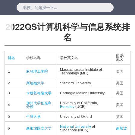
2022QS计算机科学与信息系统排
名
国家/
排名
学校名称
学校英文名
地区
Massachusetts Institute of
1
麻省理工学院
美国
Technology (MIT)
2
斯坦福大学
Stanford University
美国
3
卡耐基梅隆大学
Carnegie Mellon University
美国
加州大学伯克利
University of California,
4
美国
分校
Berkeley
(UCB)
5
牛津大学
University of Oxford
英国
National University
of
6
新加坡国立大学
新加坡
Singapore (NUS)