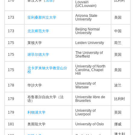
170
鲁汶大学（
法语
）
比利时
Louvain
(UCLouvain)
Arizona State
173
亚利桑那州立大学
美国
University
Beijing Normal
173
北京师范大学
中国
University
175
莱顿大学
Leiden University
荷兰
The University of
175
谢菲尔德大学
英国
Sheffield
University of North
北卡罗来纳大学教堂山分
175
Carolina, Chapel
美国
校
Hill
University of
178
华沙大学
波兰
Warsaw
布鲁塞尔自由大学（法
Universite libre de
179
比利时
语）
Bruxelles
University of
179
利物浦大学
英国
Liverpool
181
奥斯陆大学
University of Oslo
挪威
澳大利