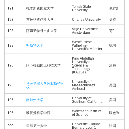
Tomsk State
191
托木斯克国立大学
俄罗斯
University
193
布拉格查尔斯大学
Charles University
捷克
Vrije Universiteit
193
阿姆斯特丹自由大学
荷兰
Amsterdam
Westfälische
193
明斯特大学
Wilhelms-
德国
Universität Münster
King Abdullah
University of
196
阿卜杜勒国王科技大学
Science &
沙特
Technology
(KAUST)
University of
马萨诸塞大学阿默斯特分
196
Massachusetts
美国
校
Amherst
University of
196
南加州大学
美国
Southern California
Weizmann Institute
196
魏茨曼科学学院
以色列
of Science
Université Claude
200
里昂第一大学
法国
Bernard Lyon 1