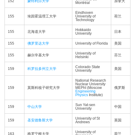
152
蒙特利尔大学
加拿大
Montréal
Eindhoven
155
埃因霍温理工大学
University of
荷兰
Technology
Hokkaido
155
北海道大学
日本
University
155
佛罗里达大学
University of Florida
美国
University of
155
赫尔辛基大学
芬兰
Helsinki
Colorado State
159
科罗拉多州立大学
美国
University
National Research
Nuclear University
159
莫斯科核子研究大学
MEPhI (Moscow
俄罗斯
Engineering
Physics
Institute)
Sun Yat-sen
159
中山大学
中国
University
University of St
159
圣安德鲁斯大学
英国
Andrews
University of
163
格罗宁根大学
荷兰