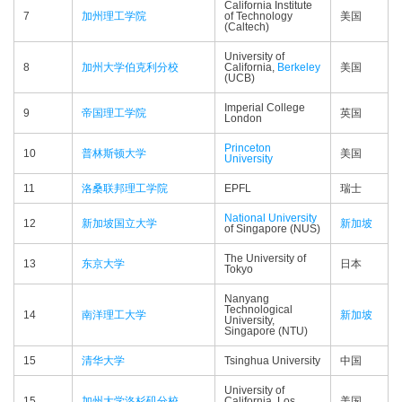
California Institute
7
加州理工学院
of Technology
美国
(Caltech)
University of
8
加州大学伯克利分校
California,
Berkeley
美国
(UCB)
Imperial College
9
帝国理工学院
英国
London
Princeton
10
普林斯顿大学
美国
University
11
洛桑联邦理工学院
EPFL
瑞士
National University
12
新加坡国立大学
新加坡
of Singapore (NUS)
The University of
13
东京大学
日本
Tokyo
Nanyang
Technological
14
南洋理工大学
新加坡
University,
Singapore (NTU)
15
清华大学
Tsinghua University
中国
University of
15
加州大学洛杉矶分校
California, Los
美国