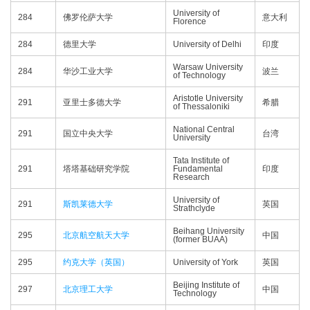
University of
284
佛罗伦萨大学
意大利
Florence
284
德里大学
University of Delhi
印度
Warsaw University
284
华沙工业大学
波兰
of Technology
Aristotle University
291
亚里士多德大学
希腊
of Thessaloniki
National Central
291
国立中央大学
台湾
University
Tata Institute of
291
塔塔基础研究学院
Fundamental
印度
Research
University of
291
斯凯莱德大学
英国
Strathclyde
Beihang University
295
北京航空航天大学
中国
(former BUAA)
295
约克大学（英国）
University of York
英国
Beijing Institute of
297
北京理工大学
中国
Technology