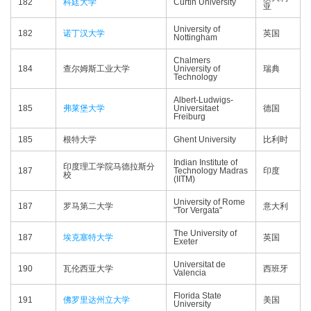
182
科廷大学
Curtin University
亚
University of
182
诺丁汉大学
英国
Nottingham
Chalmers
184
查尔姆斯工业大学
University of
瑞典
Technology
Albert-Ludwigs-
185
弗莱堡大学
Universitaet
德国
Freiburg
185
根特大学
Ghent University
比利时
Indian Institute of
印度理工学院马德拉斯分
187
Technology Madras
印度
校
(IITM)
University of Rome
187
罗马第二大学
意大利
"Tor Vergata"
The University of
187
埃克塞特大学
英国
Exeter
Universitat de
190
瓦伦西亚大学
西班牙
Valencia
Florida State
191
佛罗里达州立大学
美国
University