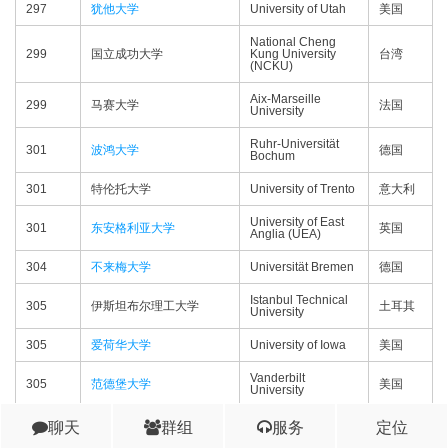
297
犹他大学
University of Utah
美国
National Cheng
299
国立成功大学
Kung University
台湾
(NCKU)
Aix-Marseille
299
马赛大学
法国
University
Ruhr-Universität
301
波鸿大学
德国
Bochum
301
特伦托大学
University of Trento
意大利
University of East
301
东安格利亚大学
英国
Anglia (UEA)
304
不来梅大学
Universität Bremen
德国
Istanbul Technical
305
伊斯坦布尔理工大学
土耳其
University
305
爱荷华大学
University of Iowa
美国
Vanderbilt
305
范德堡大学
美国
University
聊天
群组
Universidade de
服务
定位
308
孔波斯特拉大学
Santiago de
西班牙
Compostela