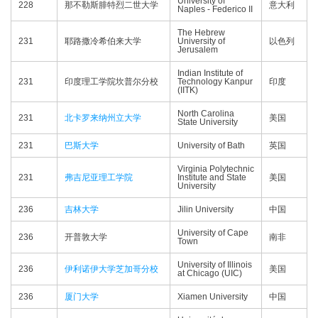
University of
228
那不勒斯腓特烈二世大学
意大利
Naples - Federico II
The Hebrew
231
耶路撒冷希伯来大学
University of
以色列
Jerusalem
Indian Institute of
231
印度理工学院坎普尔分校
Technology Kanpur
印度
(IITK)
North Carolina
231
北卡罗来纳州立大学
美国
State University
231
巴斯大学
University of Bath
英国
Virginia Polytechnic
231
弗吉尼亚理工学院
Institute and State
美国
University
236
吉林大学
Jilin University
中国
University of Cape
236
开普敦大学
南非
Town
University of Illinois
236
伊利诺伊大学芝加哥分校
美国
at Chicago (UIC)
236
厦门大学
Xiamen University
中国