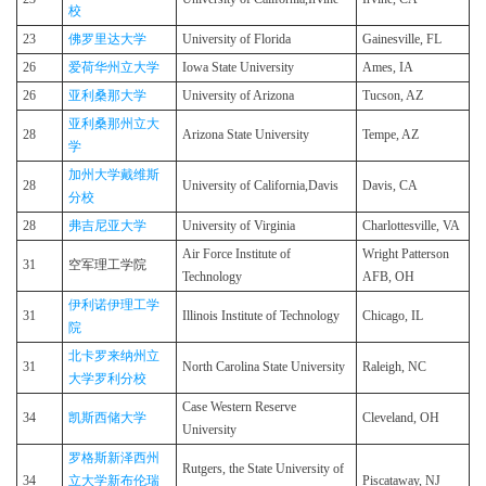
校
23
佛罗里达大学
University of Florida
Gainesville, FL
26
爱荷华州立大学
Iowa State University
Ames, IA
26
亚利桑那大学
University of Arizona
Tucson, AZ
亚利桑那州立大
28
Arizona State University
Tempe, AZ
学
加州大学戴维斯
28
University of California,Davis
Davis, CA
分校
28
弗吉尼亚大学
University of Virginia
Charlottesville, VA
Air Force Institute of
Wright Patterson
31
空军理工学院
Technology
AFB, OH
伊利诺伊理工学
31
Illinois Institute of Technology
Chicago, IL
院
北卡罗来纳州立
31
North Carolina State University
Raleigh, NC
大学罗利分校
Case Western Reserve
34
凯斯西储大学
Cleveland, OH
University
罗格斯新泽西州
Rutgers, the State University of
34
立大学新布伦瑞
Piscataway, NJ