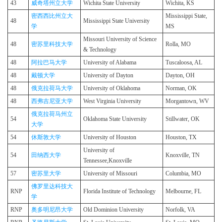
43
威奇塔州立大学
Wichita State University
Wichita, KS
密西西比州立大
Mississippi State,
48
Mississippi State University
学
MS
Missouri University of Science
48
密苏里科技大学
Rolla, MO
& Technology
48
阿拉巴马大学
University of Alabama
Tuscaloosa, AL
48
戴顿大学
University of Dayton
Dayton, OH
48
俄克拉荷马大学
University of Oklahoma
Norman, OK
48
西弗吉尼亚大学
West Virginia University
Morgantown, WV
俄克拉荷马州立
54
Oklahoma State University
Stillwater, OK
大学
54
休斯敦大学
University of Houston
Houston, TX
University of
54
田纳西大学
Knoxville, TN
Tennessee,Knoxville
57
密苏里大学
University of Missouri
Columbia, MO
佛罗里达科技大
RNP
Florida Institute of Technology
Melbourne, FL
学
RNP
奥多明尼昂大学
Old Dominion University
Norfolk, VA