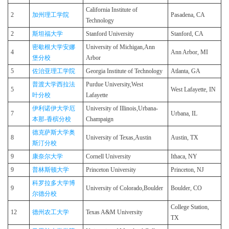
California Institute of
2
加州理工学院
Pasadena, CA
Technology
2
斯坦福大学
Stanford University
Stanford, CA
密歇根大学安娜
University of Michigan,Ann
4
Ann Arbor, MI
堡分校
Arbor
5
佐治亚理工学院
Georgia Institute of Technology
Atlanta, GA
普渡大学西拉法
Purdue University,West
5
West Lafayette, IN
叶分校
Lafayette
伊利诺伊大学厄
University of Illinois,Urbana-​
7
Urbana, IL
本那-香槟分校
Champaign
德克萨斯大学奥
8
University of Texas,Austin
Austin, TX
斯汀分校
9
康奈尔大学
Cornell University
Ithaca, NY
9
普林斯顿大学
Princeton University
Princeton, NJ
科罗拉多大学博
9
University of Colorado,Boulder
Boulder, CO
尔德分校
College Station,
12
德州农工大学
Texas A&M University
TX