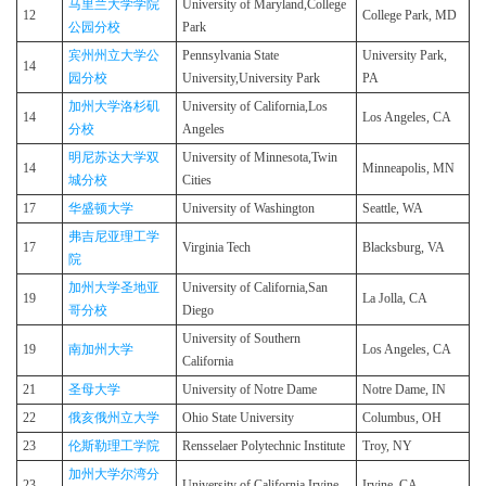
马里兰大学学院
University of Maryland,College
12
College Park, MD
公园分校
Park
宾州州立大学公
Pennsylvania State
University Park,
14
园分校
University,University Park
PA
加州大学洛杉矶
University of California,Los
14
Los Angeles, CA
分校
Angeles
明尼苏达大学双
University of Minnesota,Twin
14
Minneapolis, MN
城分校
Cities
17
华盛顿大学
University of Washington
Seattle, WA
弗吉尼亚理工学
17
Virginia Tech
Blacksburg, VA
院
加州大学圣地亚
University of California,San
19
La Jolla, CA
哥分校
Diego
University of Southern
19
南加州大学
Los Angeles, CA
California
21
圣母大学
University of Notre Dame
Notre Dame, IN
22
俄亥俄州立大学
Ohio State University
Columbus, OH
23
伦斯勒理工学院
Rensselaer Polytechnic Institute
Troy, NY
加州大学尔湾分
23
University of California,Irvine
Irvine, CA