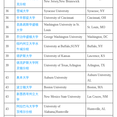
New Jersey,New Brunswick
克分校
36
雪城大学
Syracuse University
Syracuse, NY
36
辛辛那提大学
University of Cincinnati
Cincinnati, OH
圣路易斯华盛顿
Washington University in St.
36
St. Louis, MO
大学
Louis
39
乔治华盛顿大学
George Washington University
Washington, DC
纽约州立大学水
39
University at Buffalo,SUNY
Buffalo, NY
牛城分校
39
堪萨斯大学
University of Kansas
Lawrence, KS
德克萨斯大学阿
39
University of Texas,Arlington
Arlington, TX
灵顿分校
Auburn University,
43
奥本大学
Auburn University
AL
43
波士顿大学
Boston University
Boston, MA
新墨西哥州立大
43
New Mexico State University
Las Cruces, NM
学
阿拉巴马大学亨
University of
43
Huntsville, AL
茨维尔分校
Alabama,Huntsville