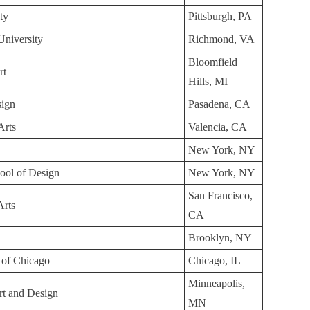
ity
Pittsburgh, PA
University
Richmond, VA
Bloomfield
rt
Hills, MI
sign
Pasadena, CA
 Arts
Valencia, CA
New York, NY
ool of Design
New York, NY
San Francisco,
 Arts
CA
Brooklyn, NY
te of Chicago
Chicago, IL
Minneapolis,
rt and Design
MN