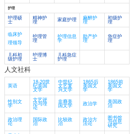
护理
护理硕
精神护
麻醉护
初级护
家庭护理
士
理
理
理
临床护
护理管
护理信息
助产护
急症护
理
学
理
理
理领导
儿科初
护理博
儿科急症
级护理
士
护理
人文社科
18-20世
中世纪
1865后
1865前
英语
纪英国
文艺复
美国文
美国文
文学
兴文学
学
学
文艺评
性别文
非裔美
美国政
论与理
政治学
学
国文学
治
论
图书馆
政治理
国际政
比较政
政治方
与信息
论
治
治
法论
研究