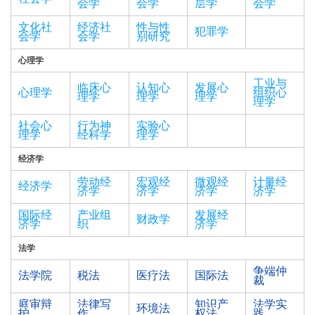
会学
会学
层学
会学
文化社
经济社
性与性
犯罪学
会学
会学
别研究
心理学
工业与
临床心
认知心
发展心
心理学
组织心
理学
理学
理学
理学
社会心
行为神
实验心
理学
经科学
理学
经济学
劳动经
宏观经
微观经
计量经
经济学
济学
济学
济学
济学
国际经
产业组
发展经
财政学
济学
织
济学
法学
争端仲
法学院
税法
医疗法
国际法
裁
庭审辩
法律写
知识产
法学实
环境法
护
作
权法
践