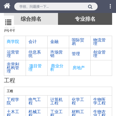
综合排名
专业排名
商科
国际贸
物流管
商学院
会计
金融
易
理
运营管
信息系
市场营
创业管
管理
理
统
销
理
非营利
项目管
商业分
机构管
房地产
理
析
理
工程
工程
工程学
电气工
计算机
化学工
生物医
院
程
工程
程
学工程
土木工
机械工
工业工
材料工
生物农
程
程
程
程
业工程