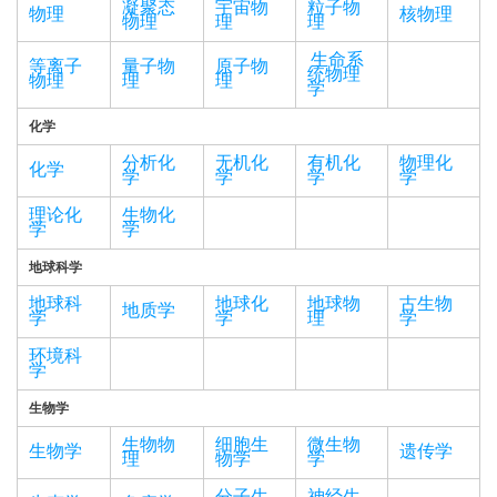
凝聚态
宇宙物
粒子物
物理
核物理
物理
理
理
生命系
等离子
量子物
原子物
统物理
物理
理
理
学
化学
分析化
无机化
有机化
物理化
化学
学
学
学
学
理论化
生物化
学
学
地球科学
地球科
地球化
地球物
古生物
地质学
学
学
理
学
环境科
学
生物学
生物物
细胞生
微生物
生物学
遗传学
理
物学
学
分子生
神经生