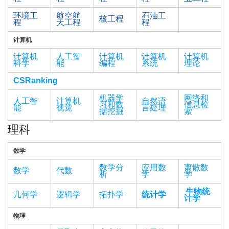
环境工
航空航
石油工
核工程
程
天工程
程
计算机
计算机
人工智
计算机
计算机
计算机
科学
能
编程
系统
理论
CSRanking
机器学
网络和
人工智
计算机
自然语
习和数
信息检
能
视觉
言处理
据挖掘
索
理科
数学
数学分
应用数
离散数
数学
代数
析
学
学
生物统
几何学
逻辑学
拓扑学
统计学
计学
物理