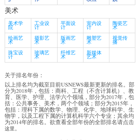
美术
美术学
工业设
平面设
室内设
陶瓷艺
院
计
计
计
术
绘画艺
摄影艺
版画艺
雕塑艺
视觉传
术
术
术
术
播
珠宝设
玻璃艺
纤维艺
新媒体
计
术
术
艺术
关于排名年份：
以上排名均为截至目前USNEWS最新更新的排名。部
分为2018年，包括：商科、工程（不含计算机）、教
育、医学、护理、法学六个领域，部分为2017年，包
括：公共事务、美术，两个个领域；部分为2015年，
包括：理科下属的数学、物理、化学、地球科学、生
物学，以及工程下属的计算机科学六个专业；其余均
为2014年的排名。欲查看全部年份的全部排名请点击
。
这里