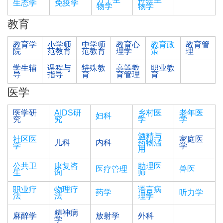
生态学
免疫学
物学
物学
教育
教育学
小学师
中学师
教育心
教育政
教育管
院
范教育
范教育
理学
策
理
学生辅
课程与
特殊教
高等教
职业教
导
指导
育
育管理
育
医学
医学研
AIDS研
乡村医
老年医
妇科
究
究
学
学
酒精与
社区医
家庭医
儿科
内科
药物滥
学
学
用
公共卫
康复咨
助理医
医疗管理
兽医
生
询
师
职业疗
物理疗
语言病
药学
听力学
法
法
理学
精神病
麻醉学
放射学
外科
学