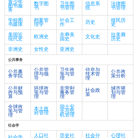
青少年
数字图
卫生图
信息系
法律图
图书服
书
书管理
统
书管理
务
学校图
档案管
社会工
殖民历
历史
书媒体
理学
作
史
美国近
非裔美
拉美裔
欧洲史
文化史
现代史
国史
历史
非洲史
女性史
亚洲史
公共事务
公共管
卫生政
信息与
公共事
公共政
理与领
策与管
技术管
务学院
策分析
导
理
理
公共财
环境政
非营利
城市规
社会政
政与预
策与管
事务管
划与管
策
算
理
理
理
全球政
国土安
本土政
策与管
全与危
府管理
理
机管理
社会学
人口社
历史社
社会分
心理社
社会学