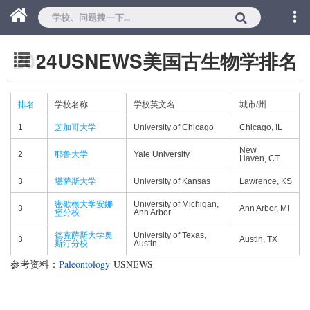
2024USNEWS美国古生物学排名
排名
学校名称
学校英文名
城市/州
1
芝加哥大学
University of Chicago
Chicago, IL
New
2
耶鲁大学
Yale University
Haven, CT
3
堪萨斯大学
University of Kansas
Lawrence, KS
密歇根大学安娜
University of Michigan,
3
Ann Arbor, MI
堡分校
Ann Arbor
德克萨斯大学奥
University of Texas,
3
Austin, TX
斯汀分校
Austin
参考资料：
Paleontology
USNEWS