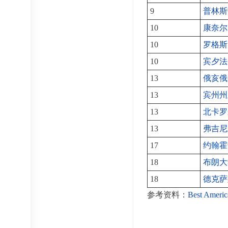
9
普林斯
10
康奈尔
10
罗格斯
10
宾夕法
13
俄亥俄
13
宾州州
13
北卡罗
13
弗吉尼
17
约翰霍
18
布朗大
18
德克萨
参考资料：
Best Americ