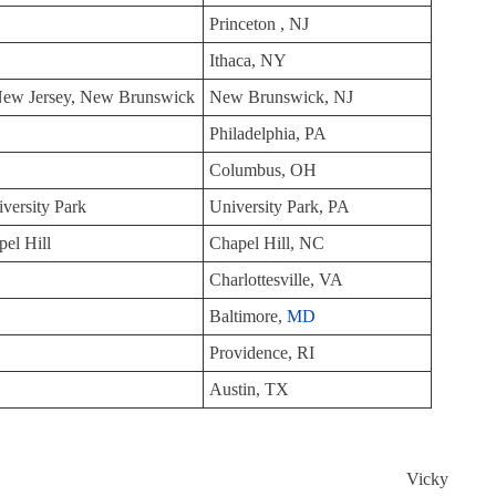
Princeton , NJ
Ithaca, NY
 New Jersey, New Brunswick
New Brunswick, NJ
Philadelphia, PA
Columbus, OH
iversity Park
University Park, PA
pel Hill
Chapel Hill, NC
Charlottesville, VA
Baltimore,
MD
Providence, RI
Austin, TX
Vicky