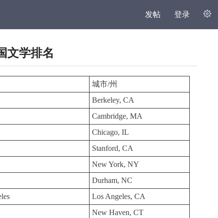
发帖
登录
美国文学排名
城市/州
Berkeley, CA
Cambridge, MA
Chicago, IL
Stanford, CA
New York, NY
Durham, NC
eles
Los Angeles, CA
New Haven, CT