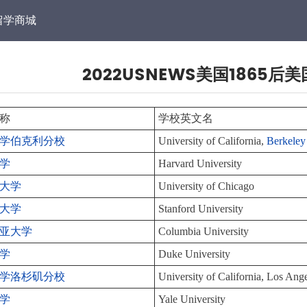
留学商城
2022USNEWS美国1865后
称
学校英文名
学伯克利分校
University of California,
Berkeley
学
Harvard University
大学
University of Chicago
大学
Stanford University
亚大学
Columbia University
学
Duke University
学洛杉矶分校
University of California, Los Ang
学
Yale University