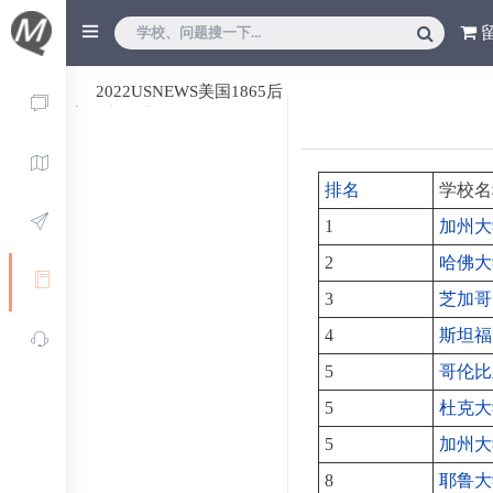
2022USNEWS美国1865后
美国文学排名
排名
学校名
1
加州大
2
哈佛大
3
芝加哥
4
斯坦福
5
哥伦比
5
杜克大
5
加州大
8
耶鲁大