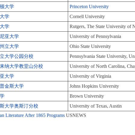
顿大学
Princeton University
大学
Cornell University
大学
Rutgers, The State University of
尼亚大学
University of Pennsylvania
州立大学
Ohio State University
立大学公园分校
Pennsylvania State University, Un
来纳大学教堂山分校
University of North Carolina, Cha
亚大学
University of Virginia
普金斯大学
Johns Hopkins University
学
Brown University
斯大学奥斯汀分校
University of Texas, Austin
an Literature After 1865 Programs
USNEWS