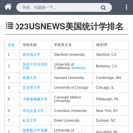
2023USNEWS美国统计学排名
排名
学校名称
学校英文名
城市/州
1
斯坦福大学
Stanford University
Stanford, CA
加州大学伯克利
University of
2
Berkeley, CA
分校
California,
Berkeley
3
哈佛大学
Harvard University
Cambridge, MA
3
芝加哥大学
University of Chicago
Chicago, IL
Carnegie Mellon
5
卡耐基梅隆大学
Pittsburgh, PA
University
5
哥伦比亚大学
Columbia University
New York, NY
7
杜克大学
Duke University
Durham, NC
密歇根大学安娜
University of
7
Ann Arbor, MI