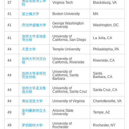
弗吉尼亚理工学
37
Virginia Tech
Blacksburg, VA
院
41
波士顿大学
Boston University
MA
George Washington
41
乔治华盛顿大学
Washington, DC
University
加州大学圣地亚
University of
41
La Jolla, CA
哥分校
California, San Diego
44
天普大学
Temple University
Philadelphia, PA
加州大学河滨分
University of
44
Riverside, CA
校
California, Riverside
University of
加州大学圣塔芭
Santa
44
California, Santa
芭拉分校
Barbara, CA
Barbara
加州大学圣克鲁
University of
44
Santa Cruz, CA
兹分校
California, Santa Cruz
44
弗吉尼亚大学
University of Virginia
Charlottesville, VA
亚利桑那州立大
Arizona State
49
Tempe, AZ
学
University
University of
49
罗切斯特大学
Rochester, NY
Rochester