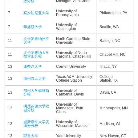
堡分校
Michigan, Ann Arbor
University of
7
宾夕法尼亚大学
Philadelphia, PA
Pennsylvania
University of
7
华盛顿大学
Seattle, WA
Washington
北卡罗来纳州立
North Carolina State
11
Raleigh, NC
大学
University
北卡罗来纳大学
University of North
11
Chapel Hill, NC
教堂山分校
Carolina, Chapel Hill
13
康奈尔大学
Cornell University
Ithaca, NY
Texas A&M University,
College
13
德州农工大学
College Station
Station, TX
加州大学戴维斯
University of
13
Davis, CA
分校
California, Davis
University of
明尼苏达大学双
13
Minnesota, Twin
Minneapolis, MN
城分校
Cities
威斯康辛大学麦
University of
13
Madison, WI
迪逊分校
Wisconsin, Madison
13
耶鲁大学
Yale University
New Haven, CT