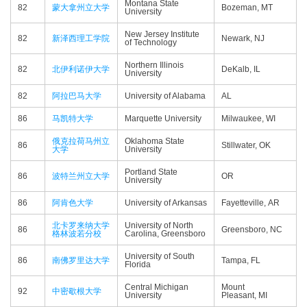
Montana State
82
蒙大拿州立大学
Bozeman, MT
University
New Jersey Institute
82
新泽西理工学院
Newark, NJ
of Technology
Northern Illinois
82
北伊利诺伊大学
DeKalb, IL
University
82
阿拉巴马大学
University of Alabama
AL
86
马凯特大学
Marquette University
Milwaukee, WI
俄克拉荷马州立
Oklahoma State
86
Stillwater, OK
大学
University
Portland State
86
波特兰州立大学
OR
University
86
阿肯色大学
University of Arkansas
Fayetteville, AR
北卡罗来纳大学
University of North
86
Greensboro, NC
格林波若分校
Carolina, Greensboro
University of South
86
南佛罗里达大学
Tampa, FL
Florida
Central Michigan
Mount
92
中密歇根大学
University
Pleasant, MI