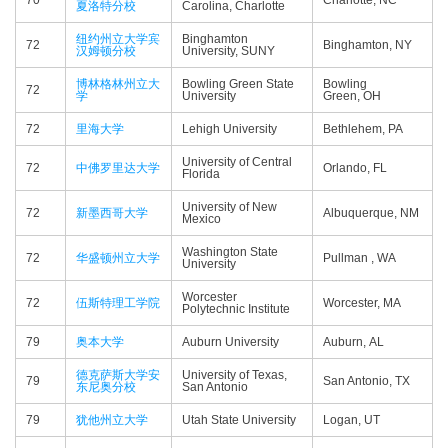
70
Charlotte, NC
夏洛特分校
Carolina, Charlotte
纽约州立大学宾
Binghamton
72
Binghamton, NY
汉姆顿分校
University, SUNY
博林格林州立大
Bowling Green State
Bowling
72
学
University
Green, OH
72
里海大学
Lehigh University
Bethlehem, PA
University of Central
72
中佛罗里达大学
Orlando, FL
Florida
University of New
72
新墨西哥大学
Albuquerque, NM
Mexico
Washington State
72
华盛顿州立大学
Pullman , WA
University
Worcester
72
伍斯特理工学院
Worcester, MA
Polytechnic Institute
79
奥本大学
Auburn University
Auburn, AL
德克萨斯大学安
University of Texas,
79
San Antonio, TX
东尼奥分校
San Antonio
79
犹他州立大学
Utah State University
Logan, UT