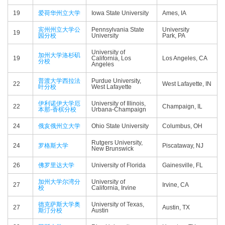
19
爱荷华州立大学
Iowa State University
Ames, IA
宾州州立大学公
Pennsylvania State
University
19
园分校
University
Park, PA
University of
加州大学洛杉矶
19
California, Los
Los Angeles, CA
分校
Angeles
普渡大学西拉法
Purdue University,
22
West Lafayette, IN
叶分校
West Lafayette
伊利诺伊大学厄
University of Illinois,
22
Champaign, IL
本那-香槟分校
Urbana-Champaign
24
俄亥俄州立大学
Ohio State University
Columbus, OH
Rutgers University,
24
罗格斯大学
Piscataway, NJ
New Brunswick
26
佛罗里达大学
University of Florida
Gainesville, FL
加州大学尔湾分
University of
27
Irvine, CA
校
California, Irvine
德克萨斯大学奥
University of Texas,
27
Austin, TX
斯汀分校
Austin