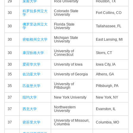
29
莱斯大学
Rice University
Houston, TX
科罗拉多州立大
Colorado State
30
Fort Collins, CO
学
University
佛罗里达州立大
Florida State
30
Tallahassee, FL
学
University
Michigan State
30
密歇根州立大学
East Lansing, MI
University
University of
30
康涅狄格大学
Storrs, CT
Connecticut
30
爱荷华大学
University of Iowa
Iowa City, IA
35
佐治亚大学
University of Georgia
Athens, GA
University of
35
匹兹堡大学
Pittsburgh, PA
Pittsburgh
37
纽约大学
New York University
New York, NY
Northwestern
37
西北大学
Evanston, IL
University
University of Missouri,
37
密苏里大学
Columbia, MO
Columbia