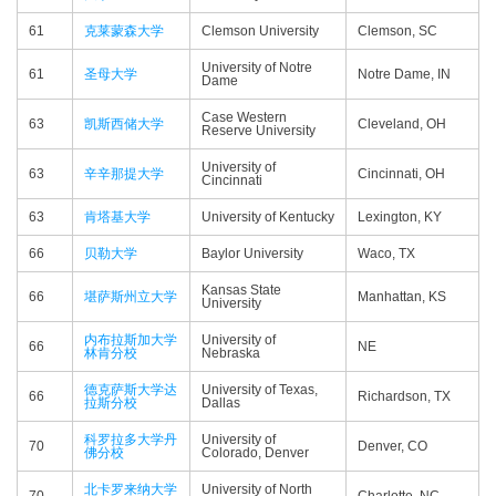
61
克莱蒙森大学
Clemson University
Clemson, SC
University of Notre
61
圣母大学
Notre Dame, IN
Dame
Case Western
63
凯斯西储大学
Cleveland, OH
Reserve University
University of
63
辛辛那提大学
Cincinnati, OH
Cincinnati
63
肯塔基大学
University of Kentucky
Lexington, KY
66
贝勒大学
Baylor University
Waco, TX
Kansas State
66
堪萨斯州立大学
Manhattan, KS
University
内布拉斯加大学
University of
66
NE
林肯分校
Nebraska
德克萨斯大学达
University of Texas,
66
Richardson, TX
拉斯分校
Dallas
科罗拉多大学丹
University of
70
Denver, CO
佛分校
Colorado, Denver
北卡罗来纳大学
University of North