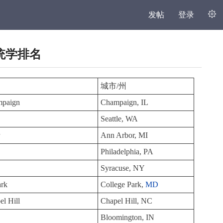
发帖
登录
系统学排名
城市/州
ampaign
Champaign, IL
Seattle, WA
r
Ann Arbor, MI
Philadelphia, PA
Syracuse, NY
ark
College Park,
MD
el Hill
Chapel Hill, NC
Bloomington, IN