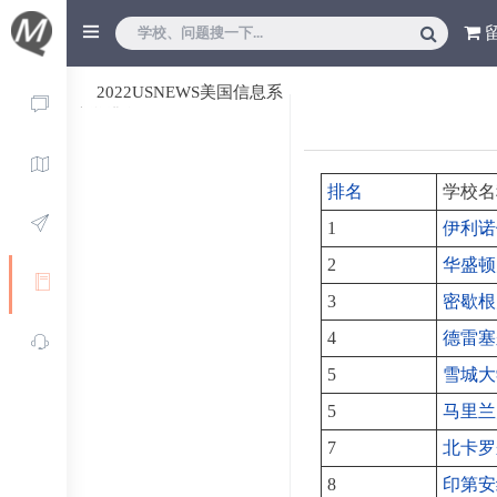
2022USNEWS美国信息系
统学排名
排名
学校名
1
伊利诺
2
华盛顿
3
密歇根
4
德雷塞
5
雪城大
5
马里兰
7
北卡罗
8
印第安