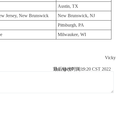
Austin, TX
 New Jersey, New Brunswick
New Brunswick, NJ
Pittsburgh, PA
ee
Milwaukee, WI
Vicky
Thu Apr 07 11:19:20 CST 2022
最后修改时间：