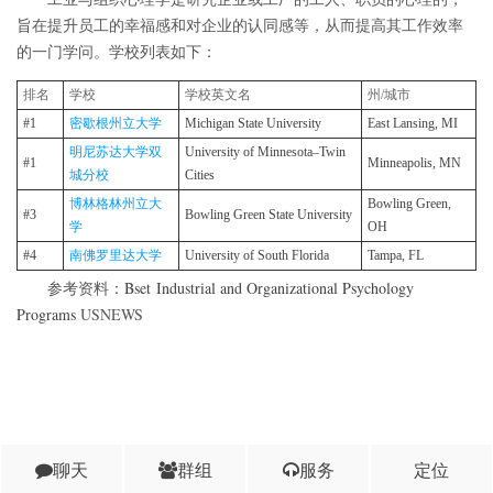
旨在提升员工的幸福感和对企业的认同感等，从而提高其工作效率
的一门学问。学校列表如下：
排名
学校
学校英文名
州/城市
#1
密歇根州立大学
Michigan State University
East Lansing, MI
明尼苏达大学双
University of Minnesota–​Twin
#1
Minneapolis, MN
城分校
Cities
博林格林州立大
Bowling Green,
#3
Bowling Green State University
学
OH
#4
南佛罗里达大学
University of South Florida
Tampa, FL
参考资料：
Bset Industrial and Organizational Psychology
Programs
USNEWS
聊天
群组
服务
定位