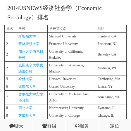
2014USNEWS经济社会学（Economic
Sociology）排名
排名
学校
学校英文名
地区
1
斯坦福大学
Stanford University
Stanford,​ CA
2
普林斯顿大学
Princeton University
Princeton, NJ
加州大学伯克利
University of California,​
2
Berkeley, CA
分校
Berkeley
威斯康辛大学麦
University of Wisconsin,​
2
Madison, WI
迪逊分校
Madison
5
哈佛大学
Harvard University
Cambridge, MA
6
康奈尔大学
Cornell University
Ithaca, NY
密歇根大学安娜
University of Michigan,Ann
7
Ann Arbor, MI
堡分校
Arbor
8
西北大学
Northwestern University
Evanston, IL
8
芝加哥大学
University of Chicago
Chicago, IL
参考资料：
Best Economic Sociology Programs
USNEWS
聊天
群组
服务
定位