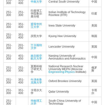
251-
351-
中南大学
Central South University
中国
300
400
印度理工
251-
251-
Indian Institute of Technology
学院鲁尔
印度
300
300
Roorkee (IITR)
基分校
251-
351-
爱荷华州
Iowa State University
美国
300
400
立大学
251-
351-
庆熙大学
Kyung Hee University
韩国
300
400
251-
201-
兰卡斯特
Lancaster University
英国
300
250
大学
251-
401-
南京航空
Nanjing University of
中国
300
450
航天大学
Aeronautics and Astronautics
莫斯科核
National Research Nuclear
251-
251-
俄罗
子研究大
University MEPhI (Moscow
300
300
斯
学
Engineering Physics
Institute)
251-
351-
牛津布鲁
Oxford Brookes University
英国
300
400
克斯大学
251-
351-
卡塔尔大
卡塔
Qatar University
300
400
学
尔
251-
华南理工
South China University of
中国
300
大学
Technology