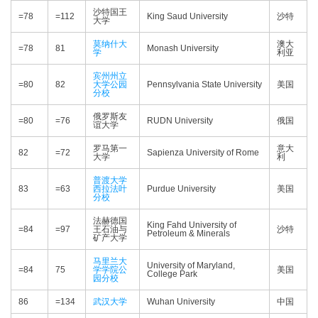
沙特国王
=78
=112
King Saud University
沙特
大学
莫纳什大
澳大
=78
81
Monash University
学
利亚
宾州州立
=80
82
大学公园
Pennsylvania State University
美国
分校
俄罗斯友
=80
=76
RUDN University
俄国
谊大学
罗马第一
意大
82
=72
Sapienza University of Rome
大学
利
普渡大学
83
=63
西拉法叶
Purdue University
美国
分校
法赫德国
King Fahd University of
=84
=97
王石油与
沙特
Petroleum & Minerals
矿产大学
马里兰大
University of Maryland,
=84
75
学学院公
美国
College Park
园分校
86
=134
武汉大学
Wuhan University
中国