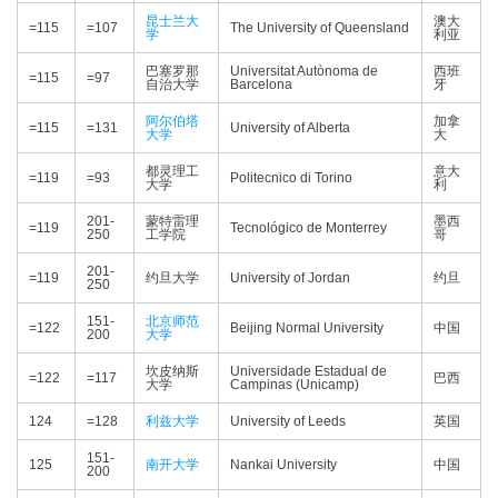
昆士兰大
澳大
=115
=107
The University of Queensland
学
利亚
巴塞罗那
Universitat Autònoma de
西班
=115
=97
自治大学
Barcelona
牙
阿尔伯塔
加拿
=115
=131
University of Alberta
大学
大
都灵理工
意大
=119
=93
Politecnico di Torino
大学
利
201-
蒙特雷理
墨西
=119
Tecnológico de Monterrey
250
工学院
哥
201-
=119
约旦大学
University of Jordan
约旦
250
151-
北京师范
=122
Beijing Normal University
中国
200
大学
坎皮纳斯
Universidade Estadual de
=122
=117
巴西
大学
Campinas (Unicamp)
124
=128
利兹大学
University of Leeds
英国
151-
125
南开大学
Nankai University
中国
200