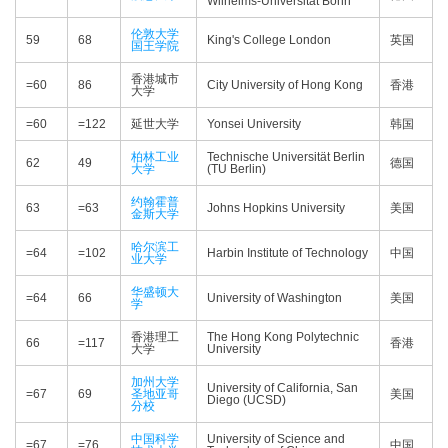
Wilhelms-Universität Bonn
伦敦大学
59
68
King's College London
英国
国王学院
香港城市
=60
86
City University of Hong Kong
香港
大学
=60
=122
延世大学
Yonsei University
韩国
柏林工业
Technische Universität Berlin
62
49
德国
大学
(TU Berlin)
约翰霍普
63
=63
Johns Hopkins University
美国
金斯大学
哈尔滨工
=64
=102
Harbin Institute of Technology
中国
业大学
华盛顿大
=64
66
University of Washington
美国
学
香港理工
The Hong Kong Polytechnic
66
=117
香港
大学
University
加州大学
University of California, San
=67
69
圣地亚哥
美国
Diego (UCSD)
分校
中国科学
University of Science and
=67
=76
中国