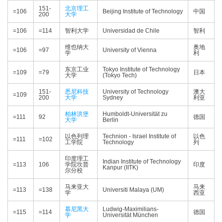
151-
北京理工
=106
Beijing Institute of Technology
中国
200
大学
=106
=114
智利大学
Universidad de Chile
智利
维也纳大
奥地
=106
=97
University of Vienna
学
利
东京工业
Tokyo Institute of Technology
=109
=79
日本
大学
(Tokyo Tech)
151-
悉尼科技
University of Technology
澳大
=109
200
大学
Sydney
利亚
柏林洪堡
Humboldt-Universität zu
=111
92
德国
大学
Berlin
以色列理
Technion - Israel Institute of
以色
=111
=102
工学院
Technology
列
印度理工
Indian Institute of Technology
=113
106
学院坎普
印度
Kanpur (IITK)
尔分校
马来亚大
马来
=113
=138
Universiti Malaya (UM)
学
西亚
慕尼黑大
Ludwig-Maximilians-
=115
=114
德国
学
Universität München