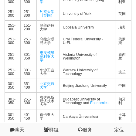
University of Wollongong
300
300
学
利亚
251-
251-
约克大学
University of York
英国
300
300
（英国）
251-
151-
乌普萨拉
Uppsala University
瑞典
300
200
大学
251-
251-
乌拉尔联
Ural Federal University -
俄罗
300
300
邦大学
UrFU
斯
惠灵顿维
251-
301-
Victoria University of
新西
多利亚大
300
350
Wellington
兰
学
251-
301-
华沙工业
Warsaw University of
波兰
300
350
大学
Technology
301-
351-
北京交通
Beijing Jiaotong University
中国
350
400
大学
布达佩斯
301-
251-
Budapest University of
匈牙
经济技术
350
300
Technology and
Economics
利
大学
301-
401-
詹卡亚大
土耳
Cankaya Üniversitesi
350
450
学
其
301-
聊天
251-
卡迪夫大
群组
服务
定位
Cardiff University
英国
350
300
学