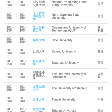
201-
201-
国立阳明
National Yang Ming Chiao
台湾
250
250
交通大学
Tung University
北卡罗来
201-
201-
North Carolina State
纳州立大
美国
250
250
University
学
201-
151-
昆士兰科
Queensland University of
澳大
250
200
技大学
Technology (QUT)
利亚
201-
151-
莱斯大学
Rice University
美国
250
200
201-
301-
世宗大学
Sejong University
韩国
250
350
201-
201-
斯旺西大
Swansea University
英国
250
250
学
耶路撒冷
201-
201-
The Hebrew University of
以色
希伯来大
250
250
Jerusalem
列
学
201-
201-
谢菲尔德
The University of Sheffield
英国
250
250
大学
201-
251-
天津大学
Tianjin University
中国
250
300
201-
151-
东北大学
Tohoku University
日本