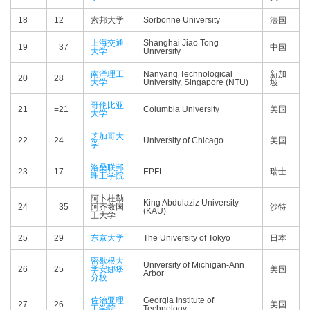
18
12
索邦大学
Sorbonne University
法国
上海交通
Shanghai Jiao Tong
19
=37
中国
大学
University
南洋理工
Nanyang Technological
新加
20
28
大学
University, Singapore (NTU)
坡
哥伦比亚
21
=21
Columbia University
美国
大学
芝加哥大
22
24
University of Chicago
美国
学
洛桑联邦
23
17
EPFL
瑞士
理工学院
阿卜杜勒
King Abdulaziz University
24
=35
阿齐兹国
沙特
(KAU)
王大学
25
29
东京大学
The University of Tokyo
日本
密歇根大
University of Michigan-Ann
26
25
学安娜堡
美国
Arbor
分校
佐治亚理
Georgia Institute of
27
26
美国
工学院
Technology