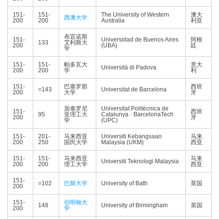
151-
151-
The University of Western
澳大
西澳大学
200
200
Australia
利亚
布宜诺斯
151-
Universidad de Buenos Aires
阿根
133
艾利斯大
200
(UBA)
廷
学
151-
151-
帕多瓦大
意大
Università di Padova
200
200
学
利
151-
巴塞罗那
西班
=143
Universitat de Barcelona
200
大学
牙
加泰罗尼
Universitat Politècnica de
151-
西班
95
亚理工大
Catalunya · BarcelonaTech
200
牙
学
(UPC)
151-
201-
马来西亚
Universiti Kebangsaan
马来
200
250
国民大学
Malaysia (UKM)
西亚
151-
151-
马来西亚
马来
Universiti Teknologi Malaysia
200
200
理工大学
西亚
151-
=102
巴斯大学
University of Bath
英国
200
151-
伯明翰大
148
University of Birmingham
英国
200
学