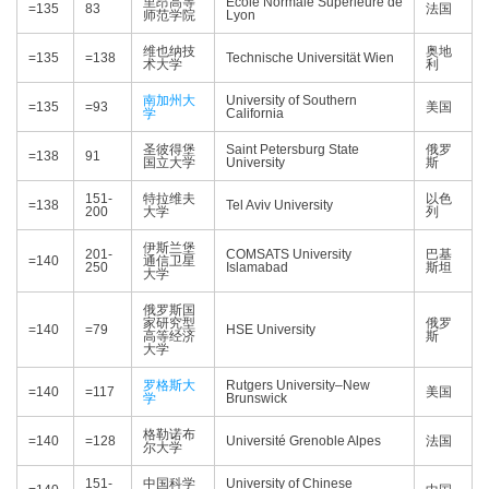
里昂高等
École Normale Supérieure de
=135
83
法国
师范学院
Lyon
维也纳技
奥地
=135
=138
Technische Universität Wien
术大学
利
南加州大
University of Southern
=135
=93
美国
学
California
圣彼得堡
Saint Petersburg State
俄罗
=138
91
国立大学
University
斯
151-
特拉维夫
以色
=138
Tel Aviv University
200
大学
列
伊斯兰堡
201-
COMSATS University
巴基
=140
通信卫星
250
Islamabad
斯坦
大学
俄罗斯国
家研究型
俄罗
=140
=79
HSE University
高等经济
斯
大学
罗格斯大
Rutgers University–New
=140
=117
美国
学
Brunswick
格勒诺布
=140
=128
Université Grenoble Alpes
法国
尔大学
151-
中国科学
University of Chinese