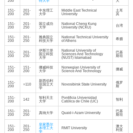
200
特大学
大
151-
201-
中东理工
Middle East Technical
土耳
200
250
大学
University
其
151-
201-
国立成功
National Cheng Kung
台湾
200
250
大学
University (NCKU)
151-
201-
雅典国立
National Technical University
希腊
200
250
科技大学
of Athens
伊斯兰堡
National University of
151-
201-
巴基
国立科技
Sciences And Technology
200
250
斯坦
大学
(NUST) Islamabad
151-
151-
挪威科技
Norwegian University of
挪威
200
200
大学
Science And Technology
新西伯利
151-
俄罗
=110
亚国立大
Novosibirsk State University
200
斯
学
151-
智利天主
Pontificia Universidad
142
智利
200
大学
Católica de Chile (UC)
151-
201-
巴基
真纳大学
Quaid-i-Azam University
200
250
斯坦
皇家墨尔
151-
201-
澳大
本理工大
RMIT University
200
250
利亚
学