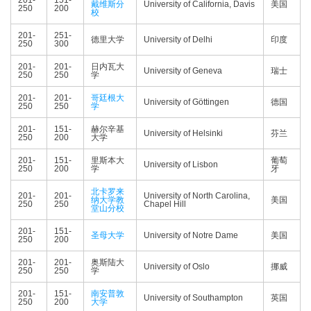
201-
151-
戴维斯分
University of California, Davis
美国
250
200
校
201-
251-
德里大学
University of Delhi
印度
250
300
201-
201-
日内瓦大
University of Geneva
瑞士
250
250
学
201-
201-
哥廷根大
University of Göttingen
德国
250
250
学
201-
151-
赫尔辛基
University of Helsinki
芬兰
250
200
大学
201-
151-
里斯本大
葡萄
University of Lisbon
250
200
学
牙
北卡罗来
201-
201-
University of North Carolina,
纳大学教
美国
250
250
Chapel Hill
堂山分校
201-
151-
圣母大学
University of Notre Dame
美国
250
200
201-
201-
奥斯陆大
University of Oslo
挪威
250
250
学
201-
151-
南安普敦
University of Southampton
英国
250
200
大学