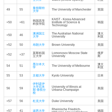
曼彻斯特
49
55
The University of Manchester
英国
大学
KAIST - Korea Advanced
韩国高等
=50
=61
Institute of Science &
韩国
科技学院
Technology
澳洲国立
The Australian National
澳大
=50
46
大学
University
利亚
=52
50
布朗大学
Brown University
美国
莫斯科国
Lomonosov Moscow State
俄罗
=52
=37
立大学
University
斯
墨尔本大
澳大
54
51
The University of Melbourne
学
利亚
55
53
京都大学
Kyoto University
日本
伊利诺伊
大学厄本
University of Illinois at
56
59
美国
那-香槟分
Urbana-Champaign
校
=57
56
杜克大学
Duke University
美国
Rheinische Friedrich-
=57
41
波恩大学
德国