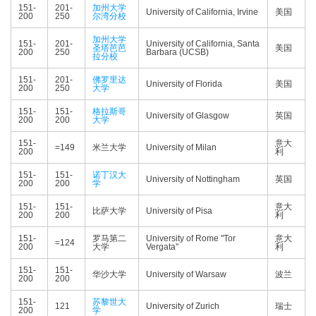
151-
201-
加州大学
University of California, Irvine
美国
200
250
尔湾分校
加州大学
151-
201-
University of California, Santa
圣塔芭芭
美国
200
250
Barbara (UCSB)
拉分校
151-
201-
佛罗里达
University of Florida
美国
200
250
大学
151-
151-
格拉斯哥
University of Glasgow
英国
200
200
大学
151-
意大
=149
米兰大学
University of Milan
200
利
151-
151-
诺丁汉大
University of Nottingham
英国
200
200
学
151-
151-
意大
比萨大学
University of Pisa
200
200
利
151-
罗马第二
University of Rome "Tor
意大
=124
200
大学
Vergata"
利
151-
151-
华沙大学
University of Warsaw
波兰
200
200
151-
苏黎世大
121
University of Zurich
瑞士
200
学