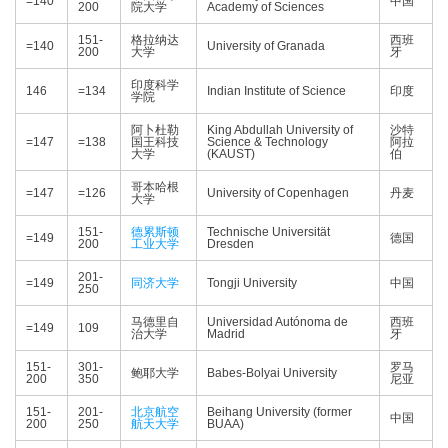
=140
中国
200
院大学
Academy of Sciences
151-
格拉纳达
西班
=140
University of Granada
200
大学
牙
印度科学
146
=134
Indian Institute of Science
印度
学院
阿卜杜勒
King Abdullah University of
沙特
=147
=138
国王科技
Science & Technology
阿拉
大学
(KAUST)
伯
哥本哈根
=147
=126
University of Copenhagen
丹麦
大学
151-
德累斯顿
Technische Universität
=149
德国
200
工业大学
Dresden
201-
=149
同济大学
Tongji University
中国
250
马德里自
Universidad Autónoma de
西班
=149
109
治大学
Madrid
牙
151-
301-
罗马
鲍耶大学
Babes-Bolyai University
200
350
尼亚
151-
201-
北京航空
Beihang University (former
中国
200
250
航天大学
BUAA)