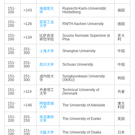
151-
海德堡大
Ruprecht-Karls-Universität
=143
德国
200
学
Heidelberg
151-
亚琛工业
=126
RWTH Aachen University
德国
200
大学
151-
比萨高等
Scuola Normale Superiore di
意大
=134
200
师范学院
Pisa
利
151-
251-
上海大学
Shanghai University
中国
200
300
151-
251-
四川大学
Sichuan University
中国
200
300
151-
251-
成均馆大
Sungkyunkwan University
韩国
200
300
学
(SKKU)
151-
丹麦理工
Technical University of
=114
丹麦
200
大学
Denmark
151-
阿德雷德
澳大
=146
The University of Adelaide
200
大学
利亚
151-
201-
埃克塞特
The University of Exeter
英国
200
250
大学
151-
151-
大阪大学
The University of Osaka
日本
200
200