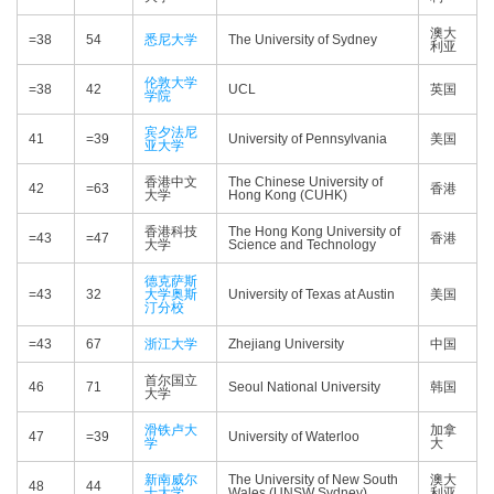
澳大
=38
54
悉尼大学
The University of Sydney
利亚
伦敦大学
=38
42
UCL
英国
学院
宾夕法尼
41
=39
University of Pennsylvania
美国
亚大学
香港中文
The Chinese University of
42
=63
香港
大学
Hong Kong (CUHK)
香港科技
The Hong Kong University of
=43
=47
香港
大学
Science and Technology
德克萨斯
=43
32
大学奥斯
University of Texas at Austin
美国
汀分校
=43
67
浙江大学
Zhejiang University
中国
首尔国立
46
71
Seoul National University
韩国
大学
滑铁卢大
加拿
47
=39
University of Waterloo
学
大
新南威尔
The University of New South
澳大
48
44
士大学
Wales (UNSW Sydney)
利亚