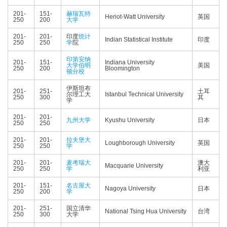
201-
151-
赫瑞瓦特
Heriot-Watt University
英国
250
200
大学
201-
201-
印度
统计
Indian Statistical Institute
印度
250
250
学
院
印第安纳
201-
151-
Indiana University
大学伯明
美国
250
200
Bloomington
顿分校
伊斯坦布
201-
251-
土耳
尔理工大
Istanbul Technical University
250
300
其
学
201-
201-
九州大学
Kyushu University
日本
250
250
201-
201-
拉夫堡大
Loughborough University
英国
250
250
学
201-
201-
麦考瑞大
澳大
Macquarie University
250
250
学
利亚
201-
151-
名古屋大
Nagoya University
日本
250
200
学
201-
251-
国立清华
National Tsing Hua University
台湾
250
300
大学