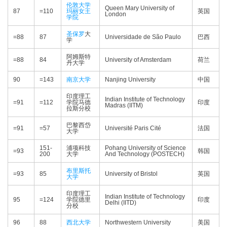
伦敦大学
Queen Mary University of
87
=110
玛丽女王
英国
London
学院
圣保罗
大
=88
87
Universidade de São Paulo
巴西
学
阿姆斯特
=88
84
University of Amsterdam
荷兰
丹大学
90
=143
南京大学
Nanjing University
中国
印度理工
Indian Institute of Technology
=91
=112
学院马德
印度
Madras (IITM)
拉斯分校
巴黎西岱
=91
=57
Université Paris Cité
法国
大学
151-
浦项科技
Pohang University of Science
=93
韩国
200
大学
And Technology (POSTECH)
布里斯托
=93
85
University of Bristol
英国
大学
印度理工
Indian Institute of Technology
95
=124
学院德里
印度
Delhi (IITD)
分校
96
88
西北大学
Northwestern University
美国