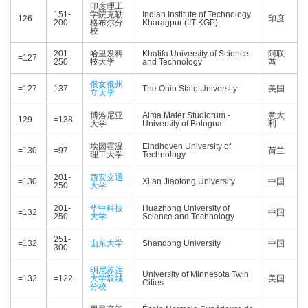
印度理工
151-
学院克勒
Indian Institute of Technology
126
印度
200
格布尔分
Kharagpur (IIT-KGP)
校
201-
哈里发科
Khalifa University of Science
阿联
=127
250
技大学
and Technology
酋
俄亥俄州
=127
137
The Ohio State University
美国
立大学
博洛尼亚
Alma Mater Studiorum -
意大
129
=138
大学
University of Bologna
利
埃因霍温
Eindhoven University of
=130
=97
荷兰
理工大学
Technology
201-
西安交通
=130
Xi’an Jiaotong University
中国
250
大学
201-
华中科技
Huazhong University of
=132
中国
250
大学
Science and Technology
251-
=132
山东大学
Shandong University
中国
300
明尼苏达
University of Minnesota Twin
=132
=122
大学双城
美国
Cities
分校