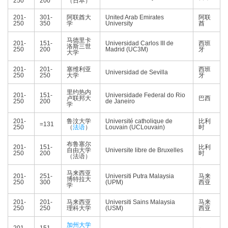
250
200
（日本）
201-
301-
阿联酋大
United Arab Emirates
阿联
250
350
学
University
酋
马德里卡
201-
151-
Universidad Carlos III de
西班
洛斯三世
250
200
Madrid (UC3M)
牙
大学
201-
201-
塞维利亚
西班
Universidad de Sevilla
250
250
大学
牙
里约热内
201-
151-
Universidade Federal do Rio
卢联邦大
巴西
250
200
de Janeiro
学
201-
鲁汶大学
Université catholique de
比利
=131
250
（
法语
）
Louvain (UCLouvain)
时
布鲁塞尔
201-
151-
比利
自由大学
Universite libre de Bruxelles
250
200
时
（法语）
马来西亚
201-
251-
Universiti Putra Malaysia
马来
博特拉大
250
300
(UPM)
西亚
学
201-
201-
马来西亚
Universiti Sains Malaysia
马来
250
250
理科大学
(USM)
西亚
加州大学