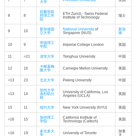
7
7
Princeton University
美国
大学
苏黎世联
ETH Zurich - Swiss Federal
8
8
邦理工学
瑞士
Institute of Technology
院
新加坡国
National University
of
新加
9
10
立大学
Singapore (NUS)
坡
帝国理工
10
9
Imperial College London
英国
学院
11
=21
清华大学
Tsinghua University
中国
卡耐基梅
12
16
Carnegie Mellon University
美国
隆大学
=13
23
北京大学
Peking University
中国
加州大学
University of California, Los
=13
14
洛杉矶分
美国
Angeles (UCLA)
校
15
11
纽约大学
New York University (NYU)
美国
加州理工
California Institute of
=16
15
美国
学院
Technology (Caltech)
多伦多大
加拿
=16
19
University of Toronto
学
大