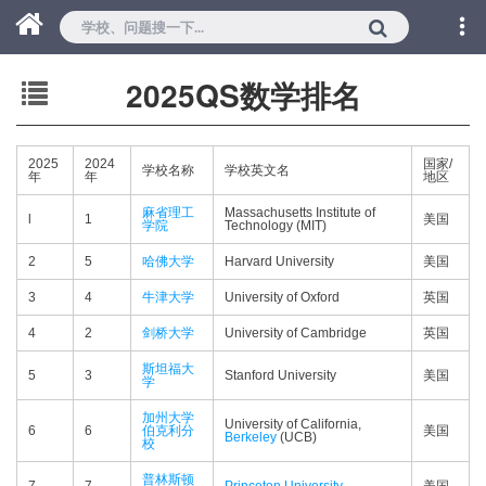
2025QS数学排名
2025
2024
国家/
学校名称
学校英文名
年
年
地区
麻省理工
Massachusetts Institute of
l
1
美国
学院
Technology (MIT)
2
5
哈佛大学
Harvard University
美国
3
4
牛津大学
University of Oxford
英国
4
2
剑桥大学
University of Cambridge
英国
斯坦福大
5
3
Stanford University
美国
学
加州大学
University of California,
6
6
伯克利分
美国
Berkeley
(UCB)
校
普林斯顿