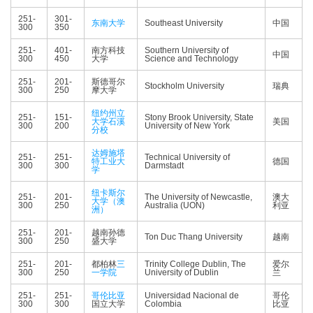
251-
301-
东南大学
Southeast University
中国
300
350
251-
401-
南方科技
Southern University of
中国
300
450
大学
Science and Technology
251-
201-
斯德哥尔
Stockholm University
瑞典
300
250
摩大学
纽约州立
251-
151-
Stony Brook University, State
大学石溪
美国
300
200
University of New York
分校
达姆施塔
251-
251-
Technical University of
特工业大
德国
300
300
Darmstadt
学
纽卡斯尔
251-
201-
The University of Newcastle,
澳大
大学（澳
300
250
Australia (UON)
利亚
洲）
251-
201-
越南孙德
Ton Duc Thang University
越南
300
250
盛大学
251-
201-
都柏林
三
Trinity College Dublin, The
爱尔
300
250
一学院
University of Dublin
兰
251-
251-
哥伦比亚
Universidad Nacional de
哥伦
300
300
国立大学
Colombia
比亚