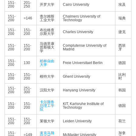
151-
201-
开罗大学
Cairo University
埃及
200
250
151-
查尔姆斯
Chalmers University of
=146
瑞典
200
工业大学
Technology
151-
151-
布拉格查
Charles University
捷克
200
200
尔斯大学
马德里康
151-
151-
Complutense University of
西班
普斯顿大
200
200
Madrid
牙
学
151-
柏林自由
130
Freie Universitaet Berlin
德国
200
大学
151-
151-
比利
根特大学
Ghent University
200
200
时
151-
251-
汉阳大学
Hanyang University
韩国
200
300
卡尔斯鲁
151-
151-
KIT, Karlsruhe Institute of
厄理工学
德国
200
200
Technology
院
151-
151-
莱顿大学
Leiden University
荷兰
200
200
151-
麦克马斯
加拿
=149
McMaster University