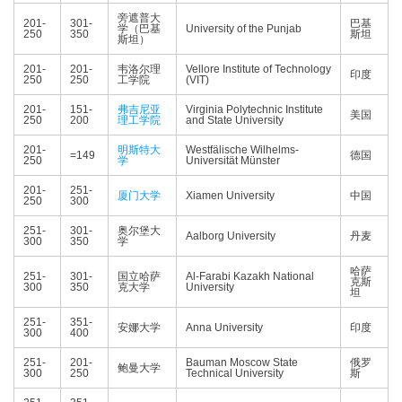
旁遮普大
201-
301-
巴基
学（巴基
University of the Punjab
250
350
斯坦
斯坦）
201-
201-
韦洛尔理
Vellore Institute of Technology
印度
250
250
工学院
(VIT)
201-
151-
弗吉尼亚
Virginia Polytechnic Institute
美国
250
200
理工学院
and State University
201-
明斯特大
Westfälische Wilhelms-
=149
德国
250
学
Universität Münster
201-
251-
厦门大学
Xiamen University
中国
250
300
251-
301-
奥尔堡大
Aalborg University
丹麦
300
350
学
哈萨
251-
301-
国立哈萨
Al-Farabi Kazakh National
克斯
300
350
克大学
University
坦
251-
351-
安娜大学
Anna University
印度
300
400
251-
201-
Bauman Moscow State
俄罗
鲍曼大学
300
250
Technical University
斯