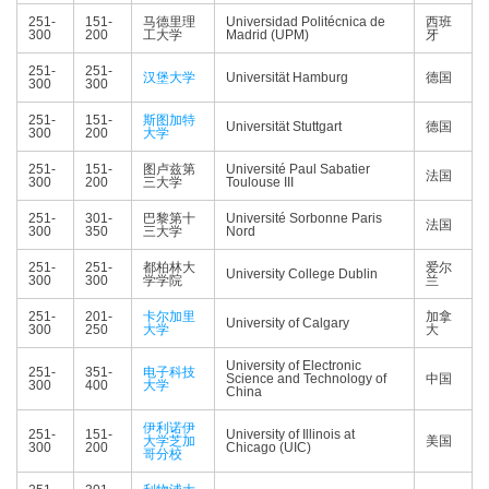
251-
151-
马德里理
Universidad Politécnica de
西班
300
200
工大学
Madrid (UPM)
牙
251-
251-
汉堡大学
Universität Hamburg
德国
300
300
251-
151-
斯图加特
Universität Stuttgart
德国
300
200
大学
251-
151-
图卢兹第
Université Paul Sabatier
法国
300
200
三大学
Toulouse III
251-
301-
巴黎第十
Université Sorbonne Paris
法国
300
350
三大学
Nord
251-
251-
都柏林大
爱尔
University College Dublin
300
300
学学院
兰
251-
201-
卡尔加里
加拿
University of Calgary
300
250
大学
大
University of Electronic
251-
351-
电子科技
Science and Technology of
中国
300
400
大学
China
伊利诺伊
251-
151-
University of Illinois at
大学芝加
美国
300
200
Chicago (UIC)
哥分校