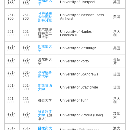
251-
301-
利物浦大
University of Liverpool
英国
300
350
学
马萨诸塞
251-
251-
University of Massachusetts
大学阿默
美国
300
300
Amherst
斯特分校
那不勒斯
251-
251-
University of Naples -
意大
腓特烈二
300
300
Federico II
利
世大学
251-
251-
匹兹堡大
University of Pittsburgh
美国
300
300
学
251-
251-
波尔图大
葡萄
University of Porto
300
300
学
牙
251-
201-
圣安德鲁
University of St Andrews
英国
300
250
斯大学
251-
251-
斯凯莱德
University of Strathclyde
英国
300
300
大学
251-
251-
意大
都灵大学
University of Turin
300
300
利
维多利亚
251-
251-
加拿
大学
（加
University of Victoria (UVic)
300
300
大
拿大）
251-
251-
卧龙岗大
澳大