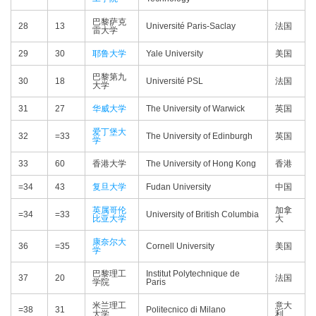
巴黎萨克
28
13
Université Paris-Saclay
法国
雷大学
29
30
耶鲁大学
Yale University
美国
巴黎第九
30
18
Université PSL
法国
大学
31
27
华威大学
The University of Warwick
英国
爱丁堡大
32
=33
The University of Edinburgh
英国
学
33
60
香港大学
The University of Hong Kong
香港
=34
43
复旦大学
Fudan University
中国
英属哥伦
加拿
=34
=33
University of British Columbia
比亚大学
大
康奈尔大
36
=35
Cornell University
美国
学
巴黎理工
Institut Polytechnique de
37
20
法国
学院
Paris
米兰理工
意大
=38
31
Politecnico di Milano
大学
利