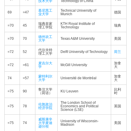
技术大学
Technology of China
慕尼黑工
Technical University of
69
=47
德国
业大学
Munich
瑞典皇家
KTH Royal Institute of
=70
45
瑞典
理工学院
Technology
德州农工
=70
70
Texas A&M University
美国
大学
代尔夫特
=72
52
Delft University of Technology
荷兰
理工大学
麦吉尔大
加拿
=72
=61
McGill University
学
大
蒙特利尔
加拿
74
=57
Université de Montréal
大学
大
鲁汶大学
比利
=75
90
KU Leuven
（荷语）
时
The London School of
伦敦政治
=75
78
Economics and Political
英国
经济学院
Science (LSE)
威斯康辛
University of Wisconsin-
=75
74
大学麦迪
美国
Madison
逊分校