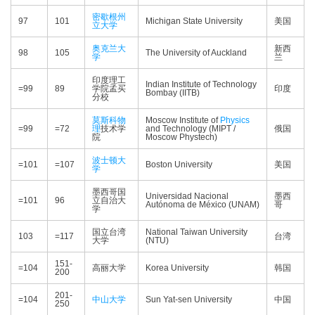
密歇根州
97
101
Michigan State University
美国
立大学
奥克兰大
新西
98
105
The University of Auckland
学
兰
印度理工
Indian Institute of Technology
=99
89
学院孟买
印度
Bombay (IITB)
分校
莫斯科
物
Moscow Institute of
Physics
=99
=72
理
技术学
and Technology (MIPT /
俄国
院
Moscow Phystech)
波士顿大
=101
=107
Boston University
美国
学
墨西哥国
Universidad Nacional
墨西
=101
96
立自治大
Autónoma de México (UNAM)
哥
学
国立台湾
National Taiwan University
103
=117
台湾
大学
(NTU)
151-
=104
高丽大学
Korea University
韩国
200
201-
=104
中山大学
Sun Yat-sen University
中国
250