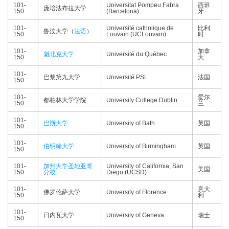
101-
Universitat Pompeu Fabra
西班
庞培法布拉大学
150
(Barcelona)
牙
101-
Université catholique de
比利
鲁汶大学（
法语
）
150
Louvain (UCLouvain)
时
101-
加拿
魁北克大学
Université du Québec
150
大
101-
巴黎第九大学
Université PSL
法国
150
101-
爱尔
都柏林大学学院
University College Dublin
150
兰
101-
巴斯大学
University of Bath
英国
150
101-
伯明翰大学
University of Birmingham
英国
150
101-
加州大学圣地亚哥
University of California, San
美国
150
分校
Diego (UCSD)
101-
意大
佛罗伦萨大学
University of Florence
150
利
101-
日内瓦大学
University of Geneva
瑞士
150