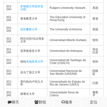
301-
罗格斯大学纽华克
Rutgers University–Newark
美国
340
分校
301-
The Education University of
香港教育大学
香港
340
Hong Kong
301-
亚利桑那大学
The University of Arizona
美国
340
301-
阿尔贝托•乌尔塔多
Universidad Alberto Hurtado
智利
340
大学
301-
哥伦
安蒂奥基亚大学
Universidad de Antioquia
340
比亚
301-
Universidad de Santiago de
智利
圣地亚哥大学
智利
340
Chile (USACH)
301-
Universidad Nacional de
阿根
圣马丁国立大学
340
San Martín (UNSAM)
廷
301-
里约热内卢州立大
Universidade do Estado do
巴西
340
学
Rio de Janeiro (UERJ)
301-
Universidade Nova de
葡萄
新葡京大学
340
Lisboa
牙
聊天
群组
服务
定位
301-
意大
帕多瓦大学
Università di Padova
340
利