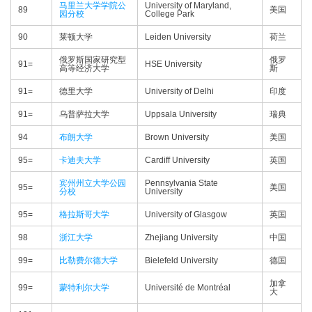
马里兰大学学院公
University of Maryland,
89
美国
园分校
College Park
90
莱顿大学
Leiden University
荷兰
俄罗斯国家研究型
俄罗
91=
HSE University
高等经济大学
斯
91=
德里大学
University of Delhi
印度
91=
乌普萨拉大学
Uppsala University
瑞典
94
布朗大学
Brown University
美国
95=
卡迪夫大学
Cardiff University
英国
宾州州立大学公园
Pennsylvania State
95=
美国
分校
University
95=
格拉斯哥大学
University of Glasgow
英国
98
浙江大学
Zhejiang University
中国
99=
比勒费尔德大学
Bielefeld University
德国
加拿
99=
蒙特利尔大学
Université de Montréal
大