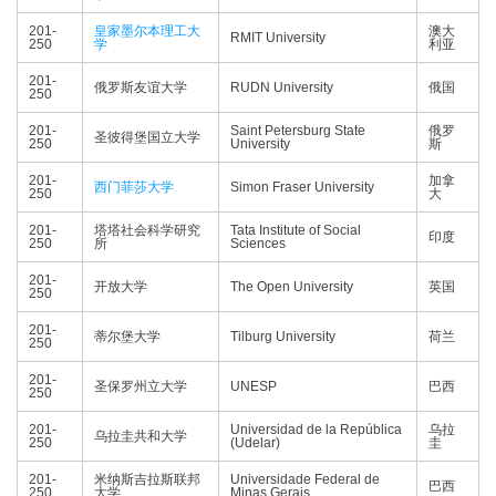
201-
皇家墨尔本理工大
澳大
RMIT University
250
学
利亚
201-
俄罗斯友谊大学
RUDN University
俄国
250
201-
Saint Petersburg State
俄罗
圣彼得堡国立大学
250
University
斯
201-
加拿
西门菲莎大学
Simon Fraser University
250
大
201-
塔塔社会科学研究
Tata Institute of Social
印度
250
所
Sciences
201-
开放大学
The Open University
英国
250
201-
蒂尔堡大学
Tilburg University
荷兰
250
201-
圣保罗州立大学
UNESP
巴西
250
201-
Universidad de la República
乌拉
乌拉圭共和大学
250
(Udelar)
圭
201-
米纳斯吉拉斯联邦
Universidade Federal de
巴西
250
大学
Minas Gerais