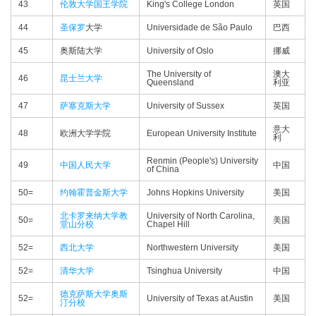
43
伦敦大学国王学院
King's College London
英国
44
圣保罗
大学
Universidade de São Paulo
巴西
45
奥斯陆大学
University of Oslo
挪威
The University of
澳大
46
昆士兰大学
Queensland
利亚
47
萨塞克斯大学
University of Sussex
英国
意大
48
欧洲大学学院
European University Institute
利
Renmin (People's) University
49
中国人民大学
中国
of China
50=
约翰霍普金斯大学
Johns Hopkins University
美国
北卡罗来纳大学教
University of North Carolina,
50=
美国
堂山分校
Chapel Hill
52=
西北大学
Northwestern University
美国
52=
清华大学
Tsinghua University
中国
德克萨斯大学奥斯
52=
University of Texas at Austin
美国
汀分校