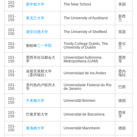
101-
新学校大学
The New School
美国
150
101-
新西
奥克兰大学
The University of Auckland
150
兰
101-
谢菲尔德大学
The University of Sheffield
英国
150
101-
Trinity College Dublin, The
爱尔
都柏林
三一学院
150
University of Dublin
兰
101-
墨西哥自治都会大
Universidad Autónoma
墨西
150
学
Metropolitana (UAM)
哥
101-
洛斯安第斯大学
委内
Universidad de los Andes
150
（委内瑞拉）
瑞拉
101-
里约热内卢联邦大
Universidade Federal do Rio
巴西
150
学
de Janeiro
101-
不来梅大学
Universität Bremen
德国
150
101-
西班
巴塞罗那大学
Universitat de Barcelona
150
牙
101-
曼海姆大学
Universität Mannheim
德国
150