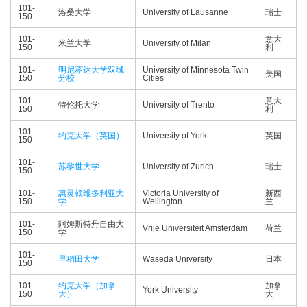
101-
洛桑大学
University of Lausanne
瑞士
150
101-
意大
米兰大学
University of Milan
150
利
101-
明尼苏达大学双城
University of Minnesota Twin
美国
150
分校
Cities
101-
意大
特伦托大学
University of Trento
150
利
101-
约克大学（英国）
University of York
英国
150
101-
苏黎世大学
University of Zurich
瑞士
150
101-
惠灵顿维多利亚大
Victoria University of
新西
150
学
Wellington
兰
101-
阿姆斯特丹自由大
Vrije Universiteit Amsterdam
荷兰
150
学
101-
早稻田大学
Waseda University
日本
150
101-
约克大学（加拿
加拿
York University
150
大）
大