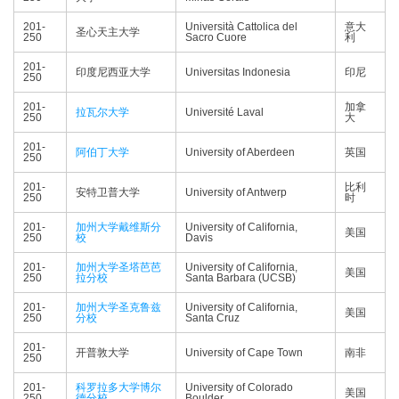
201-
Università Cattolica del
意大
圣心天主大学
250
Sacro Cuore
利
201-
印度尼西亚大学
Universitas Indonesia
印尼
250
201-
加拿
拉瓦尔大学
Université Laval
250
大
201-
阿伯丁大学
University of Aberdeen
英国
250
201-
比利
安特卫普大学
University of Antwerp
250
时
201-
加州大学戴维斯分
University of California,
美国
250
校
Davis
201-
加州大学圣塔芭芭
University of California,
美国
250
拉分校
Santa Barbara (UCSB)
201-
加州大学圣克鲁兹
University of California,
美国
250
分校
Santa Cruz
201-
开普敦大学
University of Cape Town
南非
250
201-
科罗拉多大学博尔
University of Colorado
美国
250
德分校
Boulder