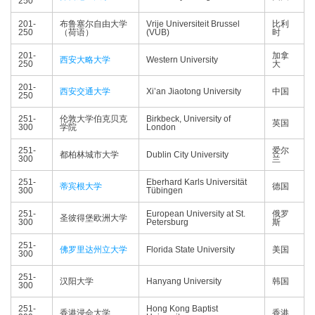
250
201-
布鲁塞尔自由大学
Vrije Universiteit Brussel
比利
250
（荷语）
(VUB)
时
201-
加拿
西安大略大学
Western University
250
大
201-
西安交通大学
Xi’an Jiaotong University
中国
250
251-
伦敦大学伯克贝克
Birkbeck, University of
英国
300
学院
London
251-
爱尔
都柏林城市大学
Dublin City University
300
兰
251-
Eberhard Karls Universität
蒂宾根大学
德国
300
Tübingen
251-
European University at St.
俄罗
圣彼得堡欧洲大学
300
Petersburg
斯
251-
佛罗里达州立大学
Florida State University
美国
300
251-
汉阳大学
Hanyang University
韩国
300
251-
Hong Kong Baptist
香港浸会大学
香港