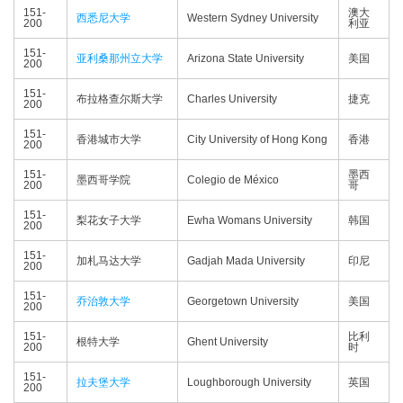
151-
澳大
西悉尼大学
Western Sydney University
200
利亚
151-
亚利桑那州立大学
Arizona State University
美国
200
151-
布拉格查尔斯大学
Charles University
捷克
200
151-
香港城市大学
City University of Hong Kong
香港
200
151-
墨西
墨西哥学院
Colegio de México
200
哥
151-
梨花女子大学
Ewha Womans University
韩国
200
151-
加札马达大学
Gadjah Mada University
印尼
200
151-
乔治敦大学
Georgetown University
美国
200
151-
比利
根特大学
Ghent University
200
时
151-
拉夫堡大学
Loughborough University
英国
200