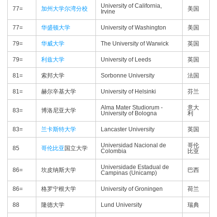
University of California,
77=
加州大学尔湾分校
美国
Irvine
77=
华盛顿大学
University of Washington
美国
79=
华威大学
The University of Warwick
英国
79=
利兹大学
University of Leeds
英国
81=
索邦大学
Sorbonne University
法国
81=
赫尔辛基大学
University of Helsinki
芬兰
Alma Mater Studiorum -
意大
83=
博洛尼亚大学
University of Bologna
利
83=
兰卡斯特大学
Lancaster University
英国
Universidad Nacional de
哥伦
85
哥伦比亚
国立大学
Colombia
比亚
Universidade Estadual de
86=
坎皮纳斯大学
巴西
Campinas (Unicamp)
86=
格罗宁根大学
University of Groningen
荷兰
88
隆德大学
Lund University
瑞典