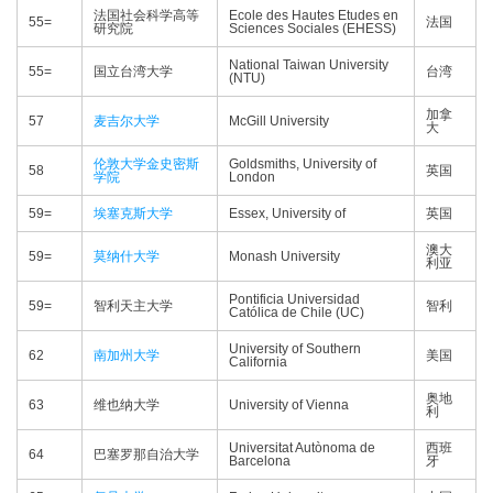
法国社会科学高等
Ecole des Hautes Etudes en
55=
法国
研究院
Sciences Sociales (EHESS)
National Taiwan University
55=
国立台湾大学
台湾
(NTU)
加拿
57
麦吉尔大学
McGill University
大
伦敦大学金史密斯
Goldsmiths, University of
58
英国
学院
London
59=
埃塞克斯大学
Essex, University of
英国
澳大
59=
莫纳什大学
Monash University
利亚
Pontificia Universidad
59=
智利天主大学
智利
Católica de Chile (UC)
University of Southern
62
南加州大学
美国
California
奥地
63
维也纳大学
University of Vienna
利
Universitat Autònoma de
西班
64
巴塞罗那自治大学
Barcelona
牙