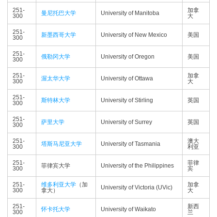
251-
加拿
曼尼托巴大学
University of Manitoba
300
大
251-
新墨西哥大学
University of New Mexico
美国
300
251-
俄勒冈大学
University of Oregon
美国
300
251-
加拿
渥太华大学
University of Ottawa
300
大
251-
斯特林大学
University of Stirling
英国
300
251-
萨里大学
University of Surrey
英国
300
251-
澳大
塔斯马尼亚大学
University of Tasmania
300
利亚
251-
菲律
菲律宾大学
University of the Philippines
300
宾
251-
维多利亚大学
（加
加拿
University of Victoria (UVic)
300
拿大）
大
251-
新西
怀卡托大学
University of Waikato
300
兰