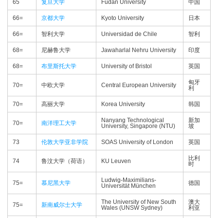
65
复旦大学
Fudan University
中国
66=
京都大学
Kyoto University
日本
66=
智利大学
Universidad de Chile
智利
68=
尼赫鲁大学
Jawaharlal Nehru University
印度
68=
布里斯托大学
University of Bristol
英国
匈牙
70=
中欧大学
Central European University
利
70=
高丽大学
Korea University
韩国
Nanyang Technological
新加
70=
南洋理工大学
University, Singapore (NTU)
坡
73
伦敦大学亚非学院
SOAS University of London
英国
比利
74
鲁汶大学（荷语）
KU Leuven
时
Ludwig-Maximilians-
75=
慕尼黑大学
德国
Universität München
The University of New South
澳大
75=
新南威尔士大学
Wales (UNSW Sydney)
利亚