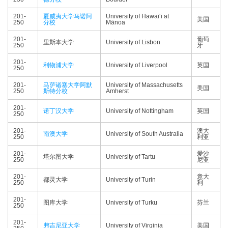
201-
夏威夷大学马诺阿
University of Hawaiʻi at
美国
250
分校
Mānoa
201-
葡萄
里斯本大学
University of Lisbon
250
牙
201-
利物浦大学
University of Liverpool
英国
250
201-
马萨诸塞大学阿默
University of Massachusetts
美国
250
斯特分校
Amherst
201-
诺丁汉大学
University of Nottingham
英国
250
201-
澳大
南澳大学
University of South Australia
250
利亚
201-
爱沙
塔尔图大学
University of Tartu
250
尼亚
201-
意大
都灵大学
University of Turin
250
利
201-
图库大学
University of Turku
芬兰
250
201-
弗吉尼亚大学
University of Virginia
美国