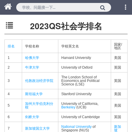
2023QS社会学排名
国家/
排名
学校名称
学校英文名
地区
1
哈佛大学
Harvard University
美国
2
牛津大学
University of Oxford
英国
The London School of
3
伦敦政治经济学院
Economics and Political
英国
Science (LSE)
4
斯坦福大学
Stanford University
美国
加州大学伯克利分
University of California,
5
美国
校
Berkeley
(UCB)
6
剑桥大学
University of Cambridge
英国
National University
of
新加
7
新加坡国立大学
Singapore (NUS)
坡