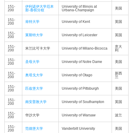
151-
伊利诺伊大学厄本
University of Illinois at
美国
200
那-香槟分校
Urbana-Champaign
151-
肯特大学
University of Kent
英国
200
151-
莱斯特大学
University of Leicester
英国
200
151-
意大
米兰比可卡大学
University of Milano-Bicocca
200
利
151-
圣母大学
University of Notre Dame
美国
200
151-
新西
奥塔戈大学
University of Otago
200
兰
151-
匹兹堡大学
University of Pittsburgh
美国
200
151-
南安普敦大学
University of Southampton
英国
200
151-
华沙大学
University of Warsaw
波兰
200
151-
范德堡大学
Vanderbilt University
美国
200