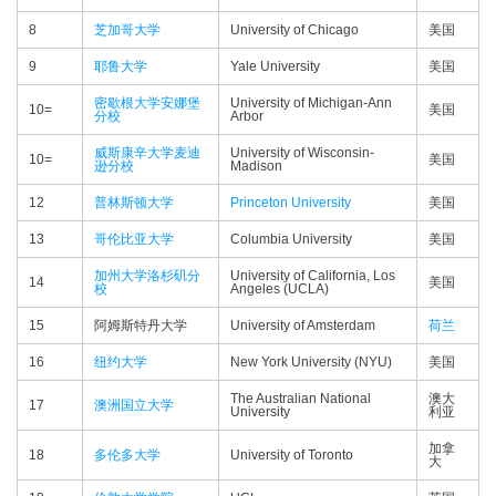
8
芝加哥大学
University of Chicago
美国
9
耶鲁大学
Yale University
美国
密歇根大学安娜堡
University of Michigan-Ann
10=
美国
分校
Arbor
威斯康辛大学麦迪
University of Wisconsin-
10=
美国
逊分校
Madison
12
普林斯顿大学
Princeton University
美国
13
哥伦比亚大学
Columbia University
美国
加州大学洛杉矶分
University of California, Los
14
美国
校
Angeles (UCLA)
15
阿姆斯特丹大学
University of Amsterdam
荷兰
16
纽约大学
New York University (NYU)
美国
The Australian National
澳大
17
澳洲国立大学
University
利亚
加拿
18
多伦多大学
University of Toronto
大