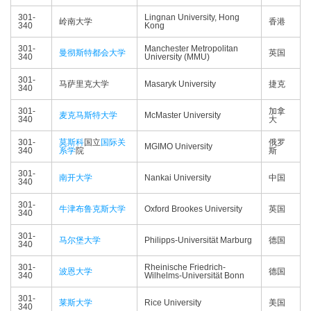
301-
Lingnan University, Hong
岭南大学
香港
340
Kong
301-
Manchester Metropolitan
曼彻斯特都会大学
英国
340
University (MMU)
301-
马萨里克大学
Masaryk University
捷克
340
301-
加拿
麦克马斯特大学
McMaster University
340
大
301-
莫斯科
国立
国际关
俄罗
MGIMO University
340
系学
院
斯
301-
南开大学
Nankai University
中国
340
301-
牛津布鲁克斯大学
Oxford Brookes University
英国
340
301-
马尔堡大学
Philipps-Universität Marburg
德国
340
301-
Rheinische Friedrich-
波恩大学
德国
340
Wilhelms-Universität Bonn
301-
莱斯大学
Rice University
美国
340