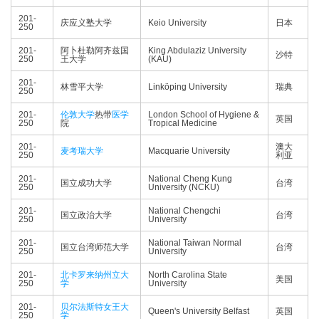
201-
庆应义塾大学
Keio University
日本
250
201-
阿卜杜勒阿齐兹国
King Abdulaziz University
沙特
250
王大学
(KAU)
201-
林雪平大学
Linköping University
瑞典
250
201-
伦敦大学
热带
医学
London School of Hygiene &
英国
250
院
Tropical Medicine
201-
澳大
麦考瑞大学
Macquarie University
250
利亚
201-
National Cheng Kung
国立成功大学
台湾
250
University (NCKU)
201-
National Chengchi
国立政治大学
台湾
250
University
201-
National Taiwan Normal
国立台湾师范大学
台湾
250
University
201-
北卡罗来纳州立大
North Carolina State
美国
250
学
University
201-
贝尔法斯特女王大
Queen's University Belfast
英国
250
学