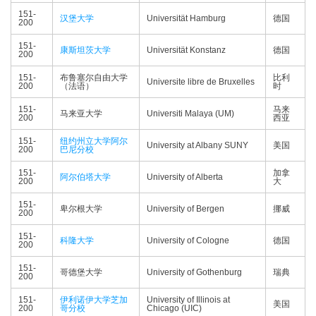
151-
汉堡大学
Universität Hamburg
德国
200
151-
康斯坦茨大学
Universität Konstanz
德国
200
151-
布鲁塞尔自由大学
比利
Universite libre de Bruxelles
200
（法语）
时
151-
马来
马来亚大学
Universiti Malaya (UM)
200
西亚
151-
纽约州立大学阿尔
University at Albany SUNY
美国
200
巴尼分校
151-
加拿
阿尔伯塔大学
University of Alberta
200
大
151-
卑尔根大学
University of Bergen
挪威
200
151-
科隆大学
University of Cologne
德国
200
151-
哥德堡大学
University of Gothenburg
瑞典
200
151-
伊利诺伊大学芝加
University of Illinois at
美国
200
哥分校
Chicago (UIC)