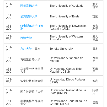
151-
澳大
阿德雷德大学
The University of Adelaide
200
利亚
151-
埃克塞特大学
The University of Exeter
英国
200
151-
纽卡斯尔大学（澳
The University of Newcastle,
澳大
200
洲）
Australia (UON)
利亚
151-
The University of Western
澳大
西澳大学
200
Australia
利亚
151-
东北大学
（日本）
Tohoku University
日本
200
151-
Universidad Autónoma de
西班
马德里自治大学
200
Madrid
牙
151-
马德里卡洛斯三世
Universidad Carlos III de
西班
200
大学
Madrid (UC3M)
牙
151-
Universidad Diego Portales
迭戈波塔利斯大学
智利
200
(UDP)
151-
Universidad Nacional de La
阿根
国立拉普拉塔大学
200
Plata (UNLP)
廷
151-
南里奥格兰德联邦
Universidade Federal do Rio
巴西
200
大学
Grande Do Sul