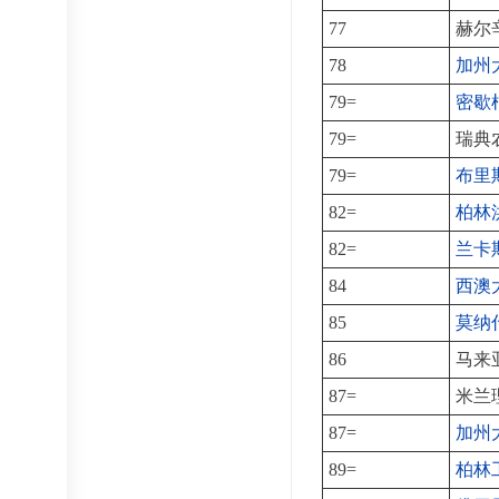
77
赫尔
78
加州
79=
密歇
79=
瑞典
79=
布里
82=
柏林
82=
兰卡
84
西澳
85
莫纳
86
马来
87=
米兰
87=
加州
89=
柏林