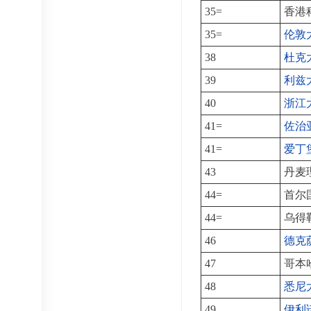
35=
香港
35=
伦敦
38
杜克
39
利兹
40
浙江
41=
佐治
41=
爱丁
43
丹麦
44=
首尔
44=
乌得
46
德克
47
哥本
48
悉尼
49
伊利