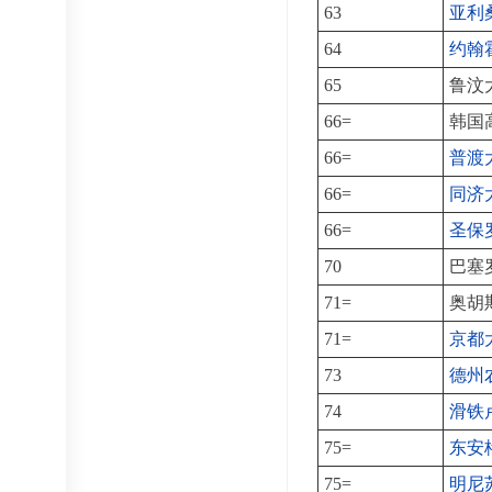
63
亚利
64
约翰
65
鲁汶
66=
韩国
66=
普渡
66=
同济
66=
圣保
70
巴塞
71=
奥胡
71=
京都
73
德州
74
滑铁
75=
东安
75=
明尼