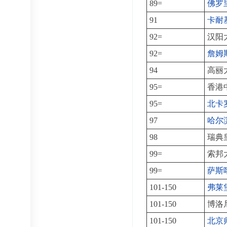
89=
佛罗
91
卡耐
92=
汉阳
92=
詹姆
94
高丽
95=
香港
95=
北卡
97
哈尔
98
瑞典
99=
索邦
99=
萨斯
101-150
弗莱
101-150
博洛
101-150
北京