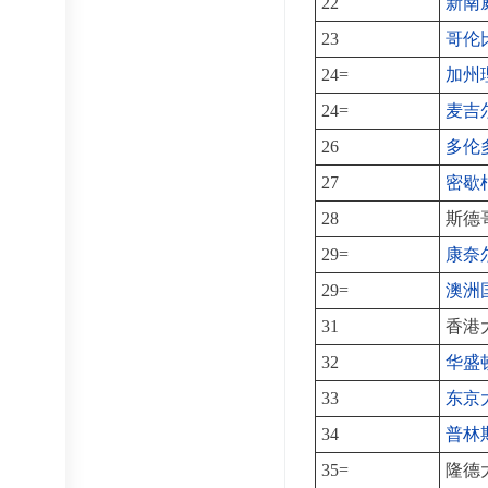
22
新南
23
哥伦
24=
加州
24=
麦吉
26
多伦
27
密歇
28
斯德
29=
康奈
29=
澳洲
31
香港
32
华盛
33
东京
34
普林
35=
隆德