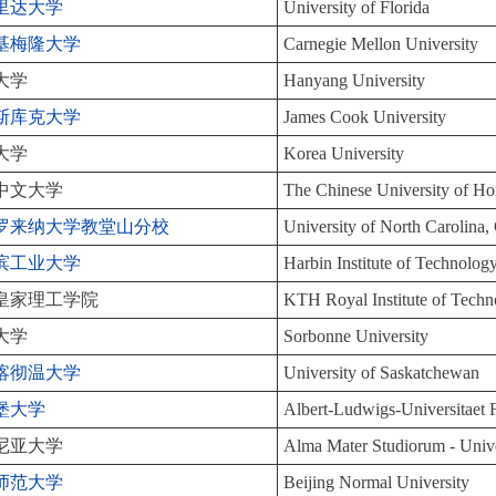
里达大学
University of Florida
基梅隆大学
Carnegie Mellon University
大学
Hanyang University
斯库克大学
James Cook University
大学
Korea University
中文大学
The Chinese University of 
罗来纳大学教堂山分校
University of North Carolina,
滨工业大学
Harbin Institute of Technolog
皇家理工学院
KTH Royal Institute of Tech
大学
Sorbonne University
喀彻温大学
University of Saskatchewan
堡大学
Albert-Ludwigs-Universitaet 
尼亚大学
Alma Mater Studiorum - Unive
师范大学
Beijing Normal University