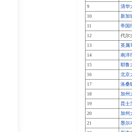
9
清华
10
新加
11
帝国
12
代尔
13
英属
14
南洋
15
耶鲁
16
北京
17
洛桑
18
加州
19
昆士
20
加州
21
墨尔