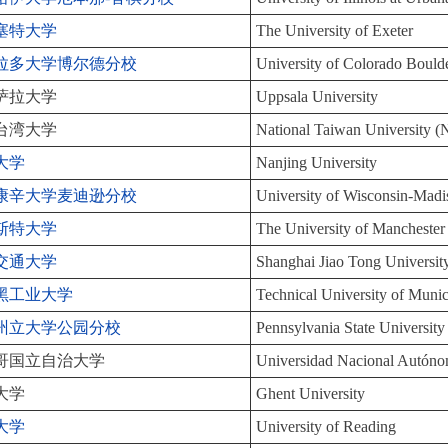
塞特大学
The University of Exeter
拉多大学博尔德分校
University of Colorado Bould
萨拉大学
Uppsala University
台湾大学
National Taiwan University 
大学
Nanjing University
康辛大学麦迪逊分校
University of Wisconsin-Madi
斯特大学
The University of Manchester
交通大学
Shanghai Jiao Tong Universit
黑工业大学
Technical University of Muni
州立大学公园分校
Pennsylvania State University
哥国立自治大学
Universidad Nacional Autó
大学
Ghent University
大学
University of Reading