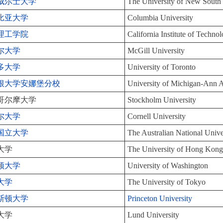
威尔士大学
The University of New Sout
比亚大学
Columbia University
理工学院
California Institute of Techno
尔大学
McGill University
多大学
University of Toronto
根大学安娜堡分校
University of Michigan-Ann 
哥尔摩大学
Stockholm University
尔大学
Cornell University
国立大学
The Australian National Unive
大学
The University of Hong Kon
顿大学
University of Washington
大学
The University of Tokyo
斯顿大学
Princeton University
大学
Lund University