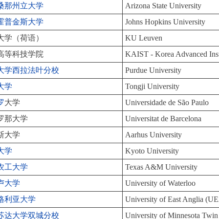
桑那州立大学
Arizona State University
霍普金斯大学
Johns Hopkins University
大学（荷语）
KU Leuven
高等科技学院
KAIST - Korea Advanced Inst
大学西拉法叶分校
Purdue University
大学
Tongji University
罗
大学
Universidade de São Paulo
罗那大学
Universitat de Barcelona
斯大学
Aarhus University
大学
Kyoto University
农工大学
Texas A&M University
卢大学
University of Waterloo
格利亚大学
University of East Anglia (U
苏达大学双城分校
University of Minnesota Twin 