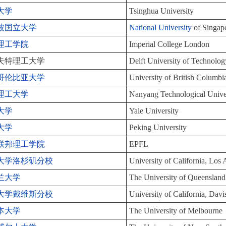
大学
Tsinghua University
坡国立大学
National University
of Singap
理工学院
Imperial College London
夫特理工大学
Delft University of Technolog
哥伦比亚大学
University of British Columbi
理工大学
Nanyang Technological Unive
大学
Yale University
大学
Peking University
联邦理工学院
EPFL
大学洛杉矶分校
University of California, Lo
兰大学
The University of Queensland
大学戴维斯分校
University of California, Davi
本大学
The University of Melbourne