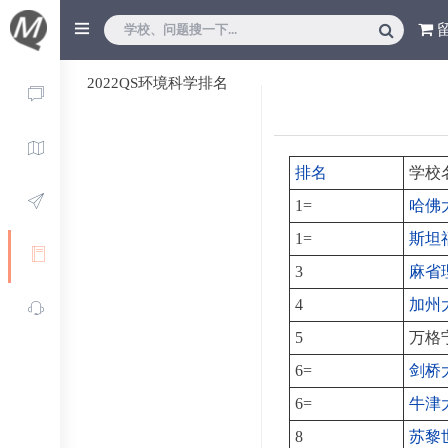
2022QS环境科学排名
排名
学校
1=
哈佛
1=
斯坦
3
麻省
4
加州
5
万格
6=
剑桥
6=
牛津
8
苏黎