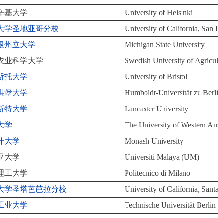
辛基大学
University of Helsinki
大学圣地亚哥分校
University of California, Sa
根州立大学
Michigan State University
农业科学大学
Swedish University of Agricul
斯托大学
University of Bristol
洪堡大学
Humboldt-Universität zu Berl
斯特大学
Lancaster University
大学
The University of Western Aus
什大学
Monash University
亚大学
Universiti Malaya (UM)
理工大学
Politecnico di Milano
大学圣塔芭芭拉分校
University of California, San
工业大学
Technische Universität Berlin