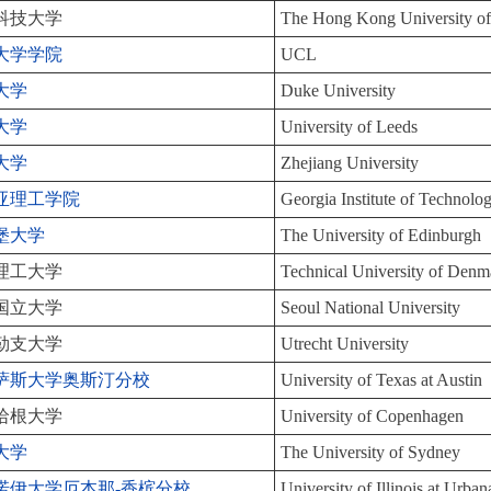
科技大学
The Hong Kong University of
大学学院
UCL
大学
Duke University
大学
University of Leeds
大学
Zhejiang University
亚理工学院
Georgia Institute of Technolo
堡大学
The University of Edinburgh
理工大学
Technical University of Denm
国立大学
Seoul National University
勒支大学
Utrecht University
萨斯大学奥斯汀分校
University of Texas at Austin
哈根大学
University of Copenhagen
大学
The University of Sydney
诺伊大学厄本那-香槟分校
University of Illinois at Urb