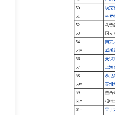
50
埃克
51
科罗
52
乌普
53
国立
54=
南京
54=
威斯
56
曼彻
57
上海
58
慕尼
59=
宾州
59=
墨西
61=
根特
61=
雷丁