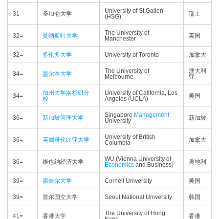
University of St.Gallen
31
圣加仑大学
瑞士
(HSG)
The University of
32=
曼彻斯特大学
英国
Manchester
32=
多伦多大学
University of Toronto
加拿大
The University of
澳大利
34=
墨尔本大学
Melbourne
亚
加州大学洛杉矶分
University of California, Los
34=
美国
校
Angeles (UCLA)
Singapore
Management
36=
新加坡管理大学
新加坡
University
University of British
36=
英属哥伦比亚大学
加拿大
Columbia
WU (Vienna University of
36=
维也纳经济大学
奥地利
Economics
and Business)
39=
康奈尔大学
Cornell University
美国
39=
首尔国立大学
Seoul National University
韩国
The University of Hong
41=
香港大学
香港