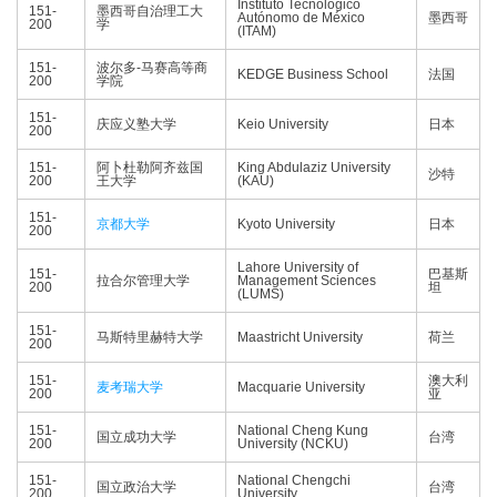
Instituto Tecnológico
151-
墨西哥自治理工大
Autónomo de México
墨西哥
200
学
(ITAM)
151-
波尔多-马赛高等商
KEDGE Business School
法国
200
学院
151-
庆应义塾大学
Keio University
日本
200
151-
阿卜杜勒阿齐兹国
King Abdulaziz University
沙特
200
王大学
(KAU)
151-
京都大学
Kyoto University
日本
200
Lahore University of
151-
巴基斯
拉合尔管理大学
Management Sciences
200
坦
(LUMS)
151-
马斯特里赫特大学
Maastricht University
荷兰
200
151-
澳大利
麦考瑞大学
Macquarie University
200
亚
151-
National Cheng Kung
国立成功大学
台湾
200
University (NCKU)
151-
National Chengchi
国立政治大学
台湾
200
University