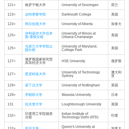
121=
格罗宁根大学
University of Groningen
荷兰
123=
达特茅斯学院
Dartmouth College
美国
123=
阿尔伯塔大学
University of Alberta
加拿大
伊利诺伊大学厄本
University of Illinois at
125=
美国
那-香槟分校
Urbana-Champaign
马里兰大学学院公
University of Maryland,
125=
美国
园分校
College Park
俄罗斯国家研究型
127=
HSE University
俄罗斯
高等经济大学
University of Technology
澳大利
127=
悉尼科技大学
Sydney
亚
129=
诺丁汉大学
University of Nottingham
英国
129=
早稻田大学
Waseda University
日本
131
拉夫堡大学
Loughborough University
英国
印度理工学院德里
Indian Institute of
132=
印度
分校
Technology Delhi (IITD)
Queen's University at
132=
皇后大学
加拿大