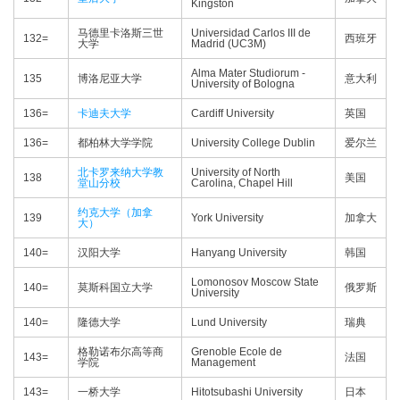
Kingston
马德里卡洛斯三世
Universidad Carlos III de
132=
西班牙
大学
Madrid (UC3M)
Alma Mater Studiorum -
135
博洛尼亚大学
意大利
University of Bologna
136=
卡迪夫大学
Cardiff University
英国
136=
都柏林大学学院
University College Dublin
爱尔兰
北卡罗来纳大学教
University of North
138
美国
堂山分校
Carolina, Chapel Hill
约克大学（加拿
139
York University
加拿大
大）
140=
汉阳大学
Hanyang University
韩国
Lomonosov Moscow State
140=
莫斯科国立大学
俄罗斯
University
140=
隆德大学
Lund University
瑞典
格勒诺布尔高等商
Grenoble Ecole de
143=
法国
学院
Management
143=
一桥大学
Hitotsubashi University
日本