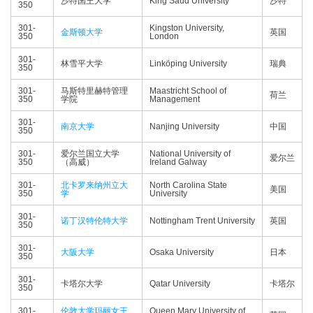
沙特国王大学
King Saud University
沙特
350
301-
Kingston University,
金斯顿大学
英国
350
London
301-
林雪平大学
Linköping University
瑞典
350
301-
马斯特里赫特管理
Maastricht School of
荷兰
350
学院
Management
301-
南京大学
Nanjing University
中国
350
301-
爱尔兰国立大学
National University of
爱尔兰
350
（高威）
Ireland Galway
301-
北卡罗来纳州立大
North Carolina State
美国
350
学
University
301-
诺丁汉特伦特大学
Nottingham Trent University
英国
350
301-
大阪大学
Osaka University
日本
350
301-
卡塔尔大学
Qatar University
卡塔尔
350
301-
伦敦大学玛丽女王
Queen Mary University of