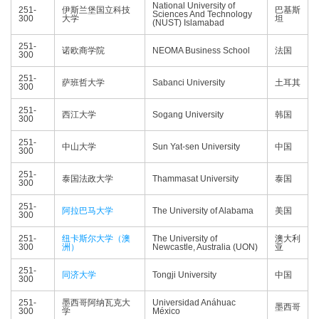
National University of
251-
伊斯兰堡国立科技
巴基斯
Sciences And Technology
300
大学
坦
(NUST) Islamabad
251-
诺欧商学院
NEOMA Business School
法国
300
251-
萨班哲大学
Sabanci University
土耳其
300
251-
西江大学
Sogang University
韩国
300
251-
中山大学
Sun Yat-sen University
中国
300
251-
泰国法政大学
Thammasat University
泰国
300
251-
阿拉巴马大学
The University of Alabama
美国
300
251-
纽卡斯尔大学（澳
The University of
澳大利
300
洲）
Newcastle, Australia (UON)
亚
251-
同济大学
Tongji University
中国
300
251-
墨西哥阿纳瓦克大
Universidad Anáhuac
墨西哥
300
学
México