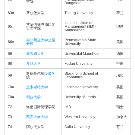
学院
Bangalore
63=
蒂尔堡大学
Tilburg University
荷兰
Indian Institute of
艾哈迈德巴德印度
65
Management (IIM) -
印度
管理学院
Ahmedabad
宾州州立大学公园
Pennsylvania State
66=
美国
分校
University
66=
曼海姆大学
Universität Mannheim
德国
68=
复旦大学
Fudan University
中国
斯德哥尔摩
经济学
Stockholm School of
68=
瑞典
院
Economics
70=
兰卡斯特大学
Lancaster University
英国
70=
利兹大学
University of Leeds
英国
72
洛桑国际管理学院
IMD
瑞士
73
西安大略大学
Western University
加拿大
74
阿尔托大学
Aalto University
芬兰