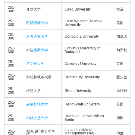
251-
开罗大学
Cairo University
埃及
300
251-
Case Western Reserve
凯斯西储大学
美国
300
University
251-
康考迪亚大学
Concordia University
加拿大
300
251-
Corvinus University of
布达
佩斯大学
匈牙利
300
Budapest
251-
考文垂大学
Coventry University
英国
300
251-
都柏林城市大学
Dublin City University
爱尔兰
300
251-
根特大学
Ghent University
比利时
300
251-
赫瑞瓦特大学
Heriot-Watt University
英国
300
251-
Humboldt-Universität zu
柏林洪堡大学
德国
300
Berlin
Indian Institute of
251-
勒克瑙印度管理学
Management (IIM) -
印度