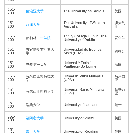
151-
佐治亚大学
The University of Georgia
美国
200
151-
The University of Western
澳大利
西澳大学
200
Australia
亚
151-
Trinity College Dublin, The
都柏林
三一学院
爱尔兰
200
University of Dublin
151-
布宜诺斯艾利斯大
Universidad de Buenos
阿根廷
200
学
Aires (UBA)
151-
Université Paris 1
巴黎第一大学
法国
200
Panthéon-Sorbonne
151-
马来西亚博特拉大
Universiti Putra Malaysia
马来西
200
学
(UPM)
亚
151-
Universiti Sains Malaysia
马来西
马来西亚理科大学
200
(USM)
亚
151-
洛桑大学
University of Lausanne
瑞士
200
151-
迈阿密大学
University of Miami
美国
200
151-
雷丁大学
University of Reading
英国