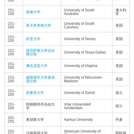
200
151-
University of South
澳大利
南澳大学
200
Australia
亚
151-
University of South
南卡罗来纳大学
美国
200
Carolina
151-
萨里大学
University of Surrey
英国
200
151-
德克萨斯大学达拉
University of Texas Dallas
美国
200
斯分校
151-
弗吉尼亚大学
University of Virginia
美国
200
151-
威斯康辛大学麦迪
University of Wisconsin-
美国
200
逊分校
Madison
151-
苏黎世大学
University of Zurich
瑞士
200
151-
阿姆斯特丹自由大
Vrije Universiteit
荷兰
200
学
Amsterdam
201-
奥胡斯大学
Aarhus University
丹麦
250
201-
American University of
沙迦美国大学
阿联酋