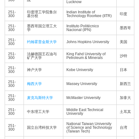
300
院
Lucknow
251-
印度理工学院鲁尔
Indian Institute of
印度
300
基分校
Technology Roorkee (IITR)
251-
墨西哥国立理工大
Instituto Politécnico
墨西哥
300
学
Nacional (IPN)
251-
约翰霍普金斯大学
Johns Hopkins University
美国
300
251-
法赫德国王石油与
King Fahd University of
沙特
300
矿产大学
Petroleum & Minerals
251-
神户大学
Kobe University
日本
300
251-
梅西大学
Massey University
新西兰
300
251-
麦克马斯特大学
McMaster University
加拿大
300
251-
Middle East Technical
中东理工大学
土耳其
300
University
National Taiwan University
251-
国立台湾科技大学
of Science and Technology
台湾
300
(Taiwan Tech)