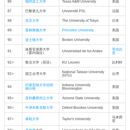
86
德州农工大学
Texas A&M University
美国
87
巴黎第九大学
Université PSL
法国
88
东京大学
The University of Tokyo
日本
89
普林斯顿大学
Princeton University
美国
90
波士顿大学
Boston University
美国
洛斯安第斯大学
哥伦比
91
Universidad de los Andes
（委内瑞拉）
亚
92=
鲁汶大学（荷语）
KU Leuven
比利时
National Taiwan University
92=
国立台湾大学
台湾
(NTU)
印第安纳大学伯明
Indiana University
94
美国
顿分校
Bloomington
95=
亚利桑那州立大学
Arizona State University
美国
95=
牛津布鲁克斯大学
Oxford Brookes University
英国
马来西
97=
泰勒大学
Taylor's University
亚