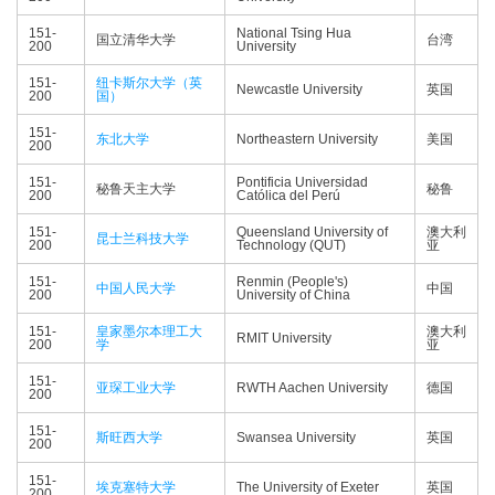
151-
National Tsing Hua
国立清华大学
台湾
200
University
151-
纽卡斯尔大学（英
Newcastle University
英国
200
国）
151-
东北大学
Northeastern University
美国
200
151-
Pontificia Universidad
秘鲁天主大学
秘鲁
200
Católica del Perú
151-
Queensland University of
澳大利
昆士兰科技大学
200
Technology (QUT)
亚
151-
Renmin (People's)
中国人民大学
中国
200
University of China
151-
皇家墨尔本理工大
澳大利
RMIT University
200
学
亚
151-
亚琛工业大学
RWTH Aachen University
德国
200
151-
斯旺西大学
Swansea University
英国
200
151-
埃克塞特大学
The University of Exeter
英国
200