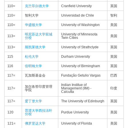
110=
克兰菲尔德大学
Cranfield University
英国
110=
智利大学
Universidad de Chile
智利
110=
华盛顿大学
University of Washington
美国
明尼苏达大学双城
University of Minnesota
113=
美国
分校
Twin Cities
113=
斯凯莱德大学
University of Strathclyde
英国
115
杜伦大学
Durham University
英国
116
伯明翰大学
University of Birmingham
英国
117=
瓦加斯基金会
Fundação Getulio Vargas
巴西
Indian Institue of
加尔各答印度管理
117=
Management (IIM) -
印度
学院
Calcutta
117=
爱丁堡大学
The University of Edinburgh
英国
普渡大学西拉法叶
120
Purdue University
美国
分校
121=
佛罗里达大学
University of Florida
美国