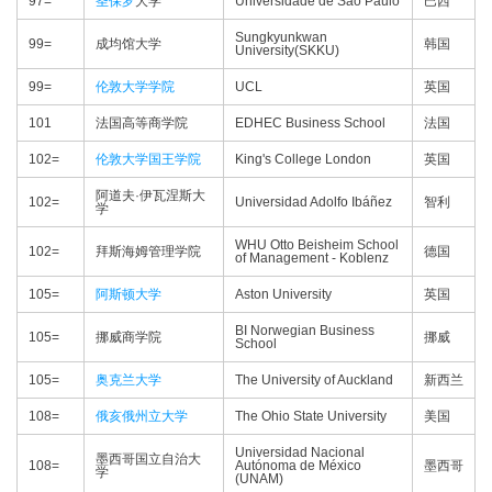
97=
圣保罗
大学
Universidade de São Paulo
巴西
Sungkyunkwan
99=
成均馆大学
韩国
University(SKKU)
99=
伦敦大学学院
UCL
英国
101
法国高等商学院
EDHEC Business School
法国
102=
伦敦大学国王学院
King's College London
英国
阿道夫·伊瓦涅斯大
102=
Universidad Adolfo Ibáñez
智利
学
WHU Otto Beisheim School
102=
拜斯海姆管理学院
德国
of Management - Koblenz
105=
阿斯顿大学
Aston University
英国
BI Norwegian Business
105=
挪威商学院
挪威
School
105=
奥克兰大学
The University of Auckland
新西兰
108=
俄亥俄州立大学
The Ohio State University
美国
Universidad Nacional
墨西哥国立自治大
108=
Autónoma de México
墨西哥
学
(UNAM)