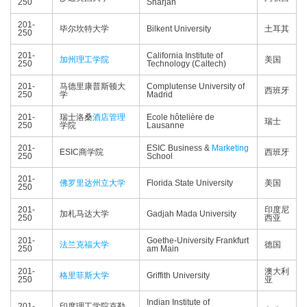
250
Sharjah
201-
毕尔坎特大学
Bilkent University
土耳其
250
201-
California Institute of
加州理工学院
美国
250
Technology (Caltech)
201-
马德里康普斯顿大
Complutense University of
西班牙
250
学
Madrid
201-
瑞士洛桑
酒店管理
Ecole hôtelière de
瑞士
250
学院
Lausanne
201-
ESIC Business &
Marketing
ESIC商学院
西班牙
250
School
201-
佛罗里达州立大学
Florida State University
美国
250
201-
印度尼
加札马达大学
Gadjah Mada University
250
西亚
201-
Goethe-University Frankfurt
法兰克福大学
德国
250
am Main
201-
澳大利
格里菲斯大学
Griffith University
250
亚
Indian Institute of
201-
印度理工学院克勒