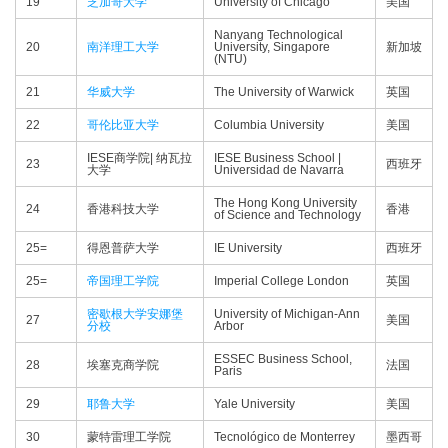
19
芝加哥大学
University of Chicago
美国
Nanyang Technological
20
南洋理工大学
University, Singapore
新加坡
(NTU)
21
华威大学
The University of Warwick
英国
22
哥伦比亚大学
Columbia University
美国
IESE商学院| 纳瓦拉
IESE Business School |
23
西班牙
大学
Universidad de Navarra
The Hong Kong University
24
香港科技大学
香港
of Science and Technology
25=
得恩普萨大学
IE University
西班牙
25=
帝国理工学院
Imperial College London
英国
密歇根大学安娜堡
University of Michigan-Ann
27
美国
分校
Arbor
ESSEC Business School,
28
埃塞克商学院
法国
Paris
29
耶鲁大学
Yale University
美国
30
蒙特雷理工学院
Tecnológico de Monterrey
墨西哥