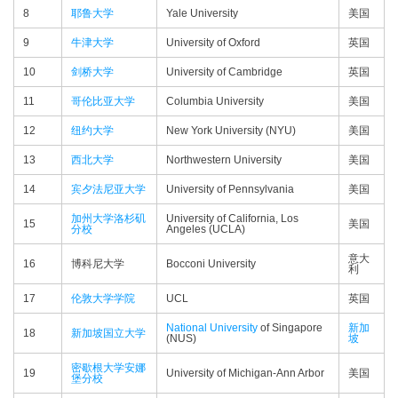
8
耶鲁大学
Yale University
美国
9
牛津大学
University of Oxford
英国
10
剑桥大学
University of Cambridge
英国
11
哥伦比亚大学
Columbia University
美国
12
纽约大学
New York University (NYU)
美国
13
西北大学
Northwestern University
美国
14
宾夕法尼亚大学
University of Pennsylvania
美国
加州大学洛杉矶
University of California, Los
15
美国
分校
Angeles (UCLA)
意大
16
博科尼大学
Bocconi University
利
17
伦敦大学学院
UCL
英国
National University
of Singapore
新加
18
新加坡国立大学
(NUS)
坡
密歇根大学安娜
19
University of Michigan-Ann Arbor
美国
堡分校