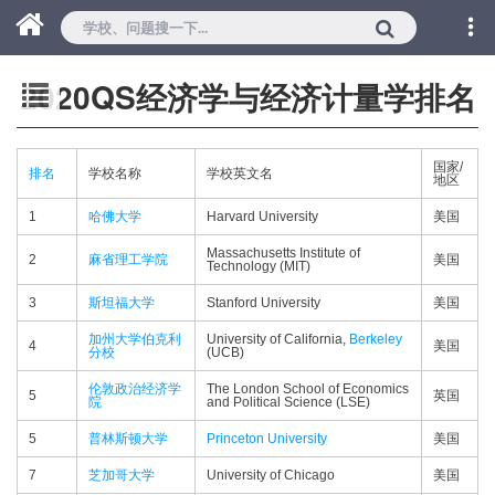
2020QS经济学与经济计量学排名
国家/
排名
学校名称
学校英文名
地区
1
哈佛大学
Harvard University
美国
Massachusetts Institute of
2
麻省理工学院
美国
Technology (MIT)
3
斯坦福大学
Stanford University
美国
加州大学伯克利
University of California,
Berkeley
4
美国
分校
(UCB)
伦敦政治经济学
The London School of Economics
5
英国
院
and Political Science (LSE)
5
普林斯顿大学
Princeton University
美国
7
芝加哥大学
University of Chicago
美国