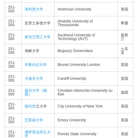
251-
美利坚大学
American University
美国
300
251-
Aristotle University of
亚里士多德大学
希腊
300
Thessaloniki
251-
Auckland University of
新西
奥克兰理工大学
300
Technology (AUT)
兰
251-
土耳
海峡大学
Bogaziçi Üniversitesi
300
其
251-
布鲁内尔大学
Brunel University London
英国
300
251-
卡迪夫大学
Cardiff University
英国
300
251-
基尔大学（德
Christian-Albrechts-University zu
德国
300
国）
Kiel
251-
纽约市
立大学
City University of New York
美国
300
251-
艾茉莉大学
Emory University
美国
300
251-
佛罗里达州立大
Florida State University
美国
300
学