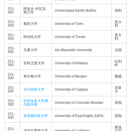
251-
阿道夫·伊瓦涅
Universidad Adolfo Ibàñez
智利
300
斯大学
251-
意大
都灵大学
University of Turin
300
利
251-
意大
特伦托大学
University of Trento
300
利
251-
马赛大学
Aix-Marseille University
法国
300
251-
比利
安特卫普大学
University of Antwerp
300
时
251-
卑尔根大学
University of Bergen
挪威
300
251-
加拿
卡尔加里大学
University of Calgary
300
大
251-
科罗拉多大学博
University of Colorado Boulder
美国
300
尔德分校
251-
东安格利亚大学
University of East Anglia (UEA)
英国
300
斯洛
251-
卢布尔雅那大学
University of Ljubljana
文尼