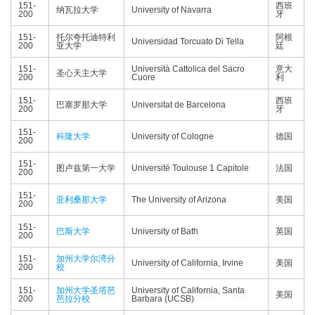
151-
西班
纳瓦拉大学
University of Navarra
200
牙
151-
托尔夸托迪特利
阿根
Universidad Torcuato Di Tella
200
亚大学
廷
151-
Università Cattolica del Sacro
意大
圣心天主大学
200
Cuore
利
151-
西班
巴塞罗那大学
Universitat de Barcelona
200
牙
151-
科隆大学
University of Cologne
德国
200
151-
图卢兹第一大学
Université Toulouse 1 Capitole
法国
200
151-
亚利桑那大学
The University of Arizona
美国
200
151-
巴斯大学
University of Bath
英国
200
151-
加州大学尔湾分
University of California, Irvine
美国
200
校
151-
加州大学圣塔芭
University of California, Santa
美国
200
芭拉分校
Barbara (UCSB)