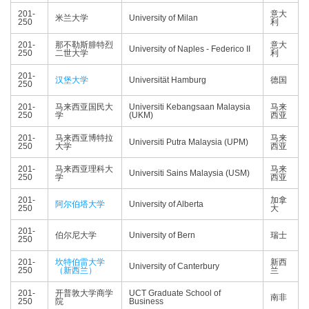
201-
意大
米兰大学
University of Milan
250
利
201-
那不勒斯腓特烈
意大
University of Naples - Federico II
250
二世大学
利
201-
汉堡大学
Universität Hamburg
德国
250
201-
马来西亚国民大
Universiti Kebangsaan Malaysia
马来
250
学
(UKM)
西亚
201-
马来西亚博特拉
马来
Universiti Putra Malaysia (UPM)
250
大学
西亚
201-
马来西亚理科大
马来
Universiti Sains Malaysia (USM)
250
学
西亚
201-
加拿
阿尔伯塔大学
University of Alberta
250
大
201-
伯尔尼大学
University of Bern
瑞士
250
201-
坎特伯雷大学
新西
University of Canterbury
250
（新西兰）
兰
201-
开普敦大学商学
UCT Graduate School of
南非
250
院
Business