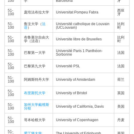
100
学
Barcelona
牙
51-
西班
庞培法布拉大学
Universitat Pompeu Fabra
100
牙
51-
鲁汶大学（
法
Université catholique de Louvain
比利
100
语
）
(UCLouvain)
时
51-
布鲁塞尔自由大
比利
Universite libre de Bruxelles
100
学（法语）
时
51-
Université Paris 1 Panthéon-
巴黎第一大学
法国
100
Sorbonne
51-
巴黎第九大学
Université PSL
法国
100
51-
阿姆斯特丹大学
University of Amsterdam
荷兰
100
51-
布里斯托大学
University of Bristol
英国
100
51-
加州大学戴维斯
University of California, Davis
美国
100
分校
51-
哥本哈根大学
University of Copenhagen
丹麦
100
51-
爱丁堡大学
The University of Edinburgh
英国