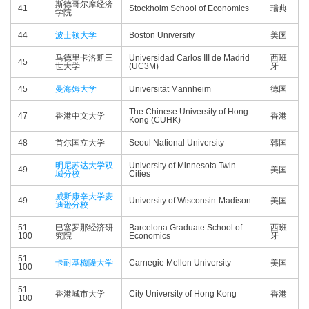
斯德哥尔摩经济
41
Stockholm School of Economics
瑞典
学院
44
波士顿大学
Boston University
美国
马德里卡洛斯三
Universidad Carlos III de Madrid
西班
45
世大学
(UC3M)
牙
45
曼海姆大学
Universität Mannheim
德国
The Chinese University of Hong
47
香港中文大学
香港
Kong (CUHK)
48
首尔国立大学
Seoul National University
韩国
明尼苏达大学双
University of Minnesota Twin
49
美国
城分校
Cities
威斯康辛大学麦
49
University of Wisconsin-Madison
美国
迪逊分校
51-
巴塞罗那经济研
Barcelona Graduate School of
西班
100
究院
Economics
牙
51-
卡耐基梅隆大学
Carnegie Mellon University
美国
100
51-
香港城市大学
City University of Hong Kong
香港
100