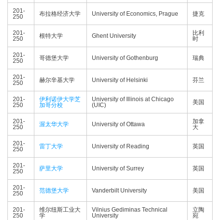
201-
布拉格经济大学
University of Economics, Prague
捷克
250
201-
比利
根特大学
Ghent University
250
时
201-
哥德堡大学
University of Gothenburg
瑞典
250
201-
赫尔辛基大学
University of Helsinki
芬兰
250
201-
伊利诺伊大学芝
University of Illinois at Chicago
美国
250
加哥分校
(UIC)
201-
加拿
渥太华大学
University of Ottawa
250
大
201-
雷丁大学
University of Reading
英国
250
201-
萨里大学
University of Surrey
英国
250
201-
范德堡大学
Vanderbilt University
美国
250
201-
维尔纽斯工业大
Vilnius Gediminas Technical
立陶
250
学
University
宛