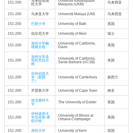
马来西亚国
Universiti Kebangsaan
151-200
马来西亚
民大学
Malaysia (UKM)
151-200
马来亚大学
Universiti Malaya (UM)
马来西亚
151-200
巴斯大学
University of Bath
英国
151-200
伯尔尼大学
University of Bern
瑞士
加州大学戴
University of California,
151-200
美国
维斯分校
Davis
加州大学圣
University of California,
151-200
塔芭芭拉分
美国
Santa Barbara (UCSB)
校
坎特伯雷大
151-200
学（新西
University of Canterbury
新西兰
兰）
151-200
开普敦大学
University of Cape Town
南非
埃克塞特大
151-200
The University of Exeter
英国
学
伊利诺伊大
University of Illinois at
151-200
学厄本那-香
美国
Urbana-Champaign
槟分校
151-200
肯特大学
University of Kent
英国