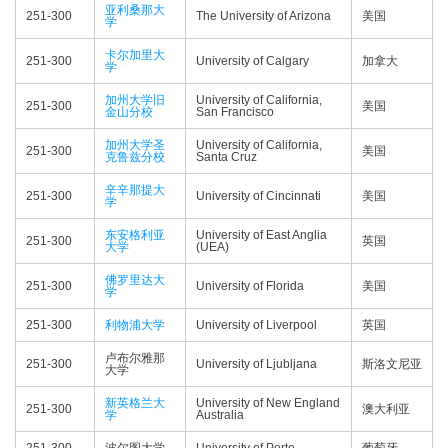
亚利桑那大
251-300
The University of Arizona
美国
学
卡尔加里大
251-300
University of Calgary
加拿大
学
加州大学旧
University of California,
251-300
美国
金山分校
San Francisco
加州大学圣
University of California,
251-300
美国
克鲁兹分校
Santa Cruz
辛辛那提大
251-300
University of Cincinnati
美国
学
东安格利亚
University of East Anglia
251-300
英国
大学
(UEA)
佛罗里达大
251-300
University of Florida
美国
学
251-300
利物浦大学
University of Liverpool
英国
卢布尔雅那
251-300
University of Ljubljana
斯洛文尼亚
大学
新英格兰大
University of New England
251-300
澳大利亚
学
Australia