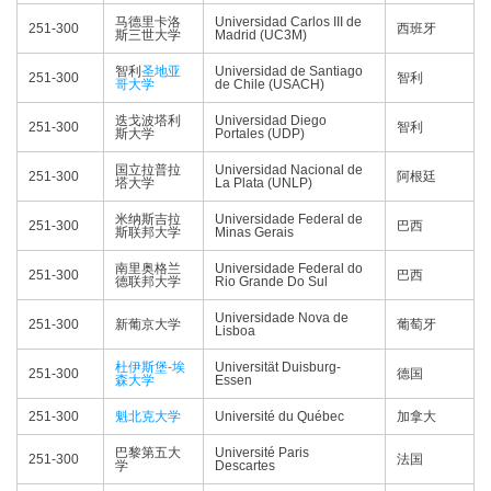
马德里卡洛
Universidad Carlos III de
251-300
西班牙
斯三世大学
Madrid (UC3M)
智利
圣地亚
Universidad de Santiago
251-300
智利
哥大学
de Chile (USACH)
迭戈波塔利
Universidad Diego
251-300
智利
斯大学
Portales (UDP)
国立拉普拉
Universidad Nacional de
251-300
阿根廷
塔大学
La Plata (UNLP)
米纳斯吉拉
Universidade Federal de
251-300
巴西
斯联邦大学
Minas Gerais
南里奥格兰
Universidade Federal do
251-300
巴西
德联邦大学
Rio Grande Do Sul
Universidade Nova de
251-300
新葡京大学
葡萄牙
Lisboa
杜伊斯堡-埃
Universität Duisburg-
251-300
德国
森大学
Essen
251-300
魁北克大学
Université du Québec
加拿大
巴黎第五大
Université Paris
251-300
法国
学
Descartes