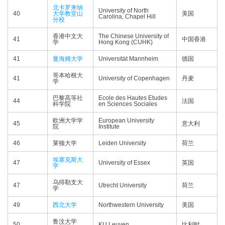
北卡罗来纳
University of North
40
大学教堂山
美国
Carolina, Chapel Hill
分校
香港中文大
The Chinese University of
41
中国香港
学
Hong Kong (CUHK)
41
曼海姆大学
Universität Mannheim
德国
哥本哈根大
41
University of Copenhagen
丹麦
学
巴黎高等社
Ecole des Hautes Etudes
44
法国
科学院
en Sciences Sociales
欧洲大学学
European University
45
意大利
院
Institute
46
莱顿大学
Leiden University
荷兰
埃塞克斯大
47
University of Essex
英国
学
乌得勒支大
47
Utrecht University
荷兰
学
49
西北大学
Northwestern University
美国
鲁汶大学
50
KU Leuven
比利时