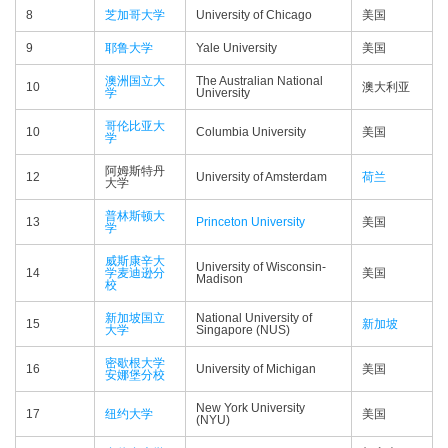
8
芝加哥大学
University of Chicago
美国
9
耶鲁大学
Yale University
美国
澳洲国立大
The Australian National
10
澳大利亚
学
University
哥伦比亚大
10
Columbia University
美国
学
阿姆斯特丹
12
University of Amsterdam
荷兰
大学
普林斯顿大
13
Princeton University
美国
学
威斯康辛大
University of Wisconsin-
14
学麦迪逊分
美国
Madison
校
新加坡国立
National University of
15
新加坡
大学
Singapore (NUS)
密歇根大学
16
University of Michigan
美国
安娜堡分校
New York University
17
纽约大学
美国
(NYU)