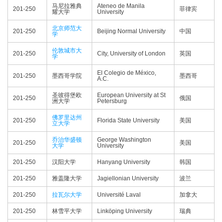
马尼拉雅典
Ateneo de Manila
201-250
菲律宾
耀大学
University
北京师范大
201-250
Beijing Normal University
中国
学
伦敦城市大
201-250
City, University of London
英国
学
El Colegio de México,
201-250
墨西哥学院
墨西哥
A.C.
圣彼得堡欧
European University at St
201-250
俄国
洲大学
Petersburg
佛罗里达州
201-250
Florida State University
美国
立大学
乔治华盛顿
George Washington
201-250
美国
大学
University
201-250
汉阳大学
Hanyang University
韩国
201-250
雅盖隆大学
Jagiellonian University
波兰
201-250
拉瓦尔大学
Université Laval
加拿大
201-250
林雪平大学
Linköping University
瑞典