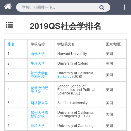
2019QS社会学排名
排名
学校名称
学校英文名
国家/地区
1
哈佛大学
Harvard University
美国
2
牛津大学
University of Oxford
英国
加州大学伯
University of California,
3
美国
克利分校
Berkeley
(UCB)
London School of
伦敦政治经
4
Economics and Political
英国
济学院
Science (LSE)
5
斯坦福大学
Stanford University
美国
加州大学洛
University of California,
6
美国
杉矶分校
Los Angeles (UCLA)
6
剑桥大学
University of Cambridge
英国