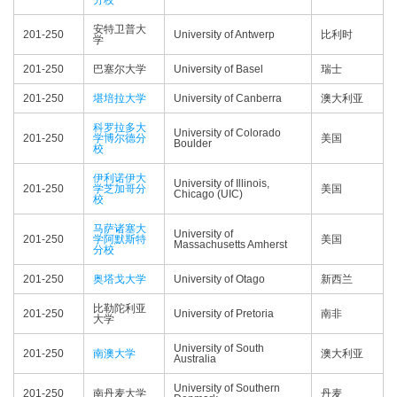
分校
安特卫普大
201-250
University of Antwerp
比利时
学
201-250
巴塞尔大学
University of Basel
瑞士
201-250
堪培拉大学
University of Canberra
澳大利亚
科罗拉多大
University of Colorado
201-250
学博尔德分
美国
Boulder
校
伊利诺伊大
University of Illinois,
201-250
学芝加哥分
美国
Chicago (UIC)
校
马萨诸塞大
University of
201-250
学阿默斯特
美国
Massachusetts Amherst
分校
201-250
奥塔戈大学
University of Otago
新西兰
比勒陀利亚
201-250
University of Pretoria
南非
大学
University of South
201-250
南澳大学
澳大利亚
Australia
University of Southern
201-250
南丹麦大学
丹麦