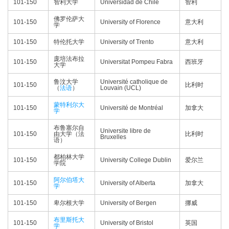
101-150
智利大学
Universidad de Chile
智利
佛罗伦萨大
101-150
University of Florence
意大利
学
101-150
特伦托大学
University of Trento
意大利
庞培法布拉
101-150
Universitat Pompeu Fabra
西班牙
大学
鲁汶大学
Université catholique de
101-150
比利时
（
法语
）
Louvain (UCL)
蒙特利尔大
101-150
Université de Montréal
加拿大
学
布鲁塞尔自
Universite libre de
101-150
由大学（法
比利时
Bruxelles
语）
都柏林大学
101-150
University College Dublin
爱尔兰
学院
阿尔伯塔大
101-150
University of Alberta
加拿大
学
101-150
卑尔根大学
University of Bergen
挪威
布里斯托大
101-150
University of Bristol
英国
学