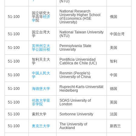
(NTU)
National Research
国立研究大
University Higher School
51-100
学高等
经济
俄国
of Economics (HSE
学
院
University)
国立台湾大
National Taiwan University
51-100
中国台湾
学
(NTU)
宾州州立大
Pennsylvania State
51-100
美国
学公园分校
University
智利天主大
Pontificia Universidad
51-100
智利
学
Católica de Chile (UC)
中国人民大
Renmin (People's)
51-100
中国
学
University of China
Ruprecht-Karls-Universität
51-100
海德堡大学
德国
Heidelberg
伦敦大学亚
SOAS University of
51-100
英国
非学院
London
51-100
索邦大学
Sorbonne University
法国
The University of
51-100
奥克兰大学
新西兰
Auckland