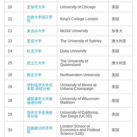
20
芝加哥大学
University of Chicago
美国
伦敦大学国王学
21
King's College London
英国
院
21
麦吉尔大学
McGill University
加拿大
23
悉尼大学
The University of Sydney
澳大利亚
24
杜克大学
Duke University
美国
The University of
25
昆士兰大学
澳大利亚
Queensland
26
西北大学
Northwestern University
美国
伊利诺伊大学厄
University of Illinois at
26
美国
本那-香槟分校
Urbana-Champaign
威斯康辛大学麦
University of Wisconsin-
28
美国
迪逊分校
Madison
加州大学圣地亚
University of California,
29
美国
哥分校
San Diego (UCSD)
London School of
伦敦政治经济学
30
Economics and Political
英国
院
Science (LSE)