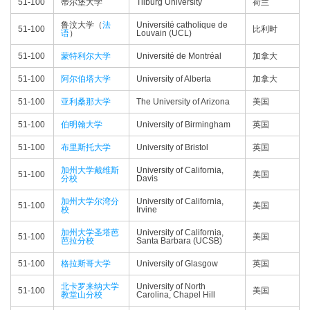
51-100
蒂尔堡大学
Tilburg University
荷兰
鲁汶大学（
法
Université catholique de
51-100
比利时
语
）
Louvain (UCL)
51-100
蒙特利尔大学
Université de Montréal
加拿大
51-100
阿尔伯塔大学
University of Alberta
加拿大
51-100
亚利桑那大学
The University of Arizona
美国
51-100
伯明翰大学
University of Birmingham
英国
51-100
布里斯托大学
University of Bristol
英国
加州大学戴维斯
University of California,
51-100
美国
分校
Davis
加州大学尔湾分
University of California,
51-100
美国
校
Irvine
加州大学圣塔芭
University of California,
51-100
美国
芭拉分校
Santa Barbara (UCSB)
51-100
格拉斯哥大学
University of Glasgow
英国
北卡罗来纳大学
University of North
51-100
美国
教堂山分校
Carolina, Chapel Hill