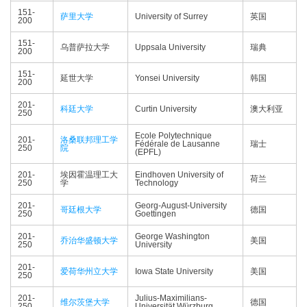
151-
萨里大学
University of Surrey
英国
200
151-
乌普萨拉大学
Uppsala University
瑞典
200
151-
延世大学
Yonsei University
韩国
200
201-
科廷大学
Curtin University
澳大利亚
250
Ecole Polytechnique
201-
洛桑联邦理工学
Fédérale de Lausanne
瑞士
250
院
(EPFL)
201-
埃因霍温理工大
Eindhoven University of
荷兰
250
学
Technology
201-
Georg-August-University
哥廷根大学
德国
250
Goettingen
201-
George Washington
乔治华盛顿大学
美国
250
University
201-
爱荷华州立大学
Iowa State University
美国
250
201-
Julius-Maximilians-
维尔茨堡大学
德国
250
Universität Würzburg