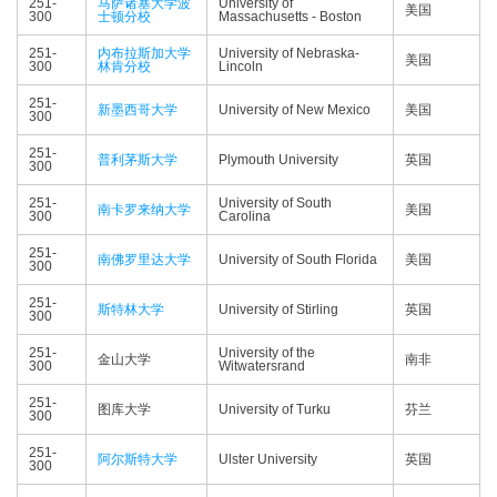
251-
马萨诸塞大学波
University of
美国
300
士顿分校
Massachusetts - Boston
251-
内布拉斯加大学
University of Nebraska-
美国
300
林肯分校
Lincoln
251-
新墨西哥大学
University of New Mexico
美国
300
251-
普利茅斯大学
Plymouth University
英国
300
251-
University of South
南卡罗来纳大学
美国
300
Carolina
251-
南佛罗里达大学
University of South Florida
美国
300
251-
斯特林大学
University of Stirling
英国
300
251-
University of the
金山大学
南非
300
Witwatersrand
251-
图库大学
University of Turku
芬兰
300
251-
阿尔斯特大学
Ulster University
英国
300