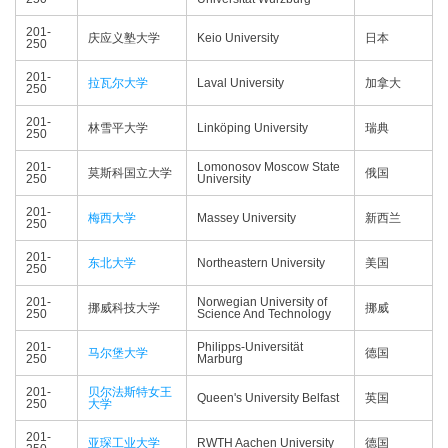
201-
庆应义塾大学
Keio University
日本
250
201-
拉瓦尔大学
Laval University
加拿大
250
201-
林雪平大学
Linköping University
瑞典
250
201-
Lomonosov Moscow State
莫斯科国立大学
俄国
250
University
201-
梅西大学
Massey University
新西兰
250
201-
东北大学
Northeastern University
美国
250
201-
Norwegian University of
挪威科技大学
挪威
250
Science And Technology
201-
Philipps-Universität
马尔堡大学
德国
250
Marburg
201-
贝尔法斯特女王
Queen's University Belfast
英国
250
大学
201-
亚琛工业大学
RWTH Aachen University
德国