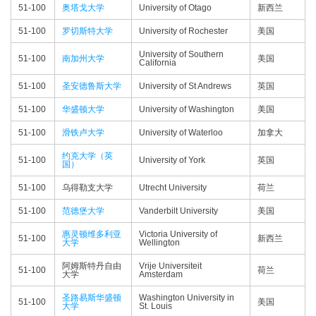
51-100
奥塔戈大学
University of Otago
新西兰
51-100
罗切斯特大学
University of Rochester
美国
University of Southern
51-100
南加州大学
美国
California
51-100
圣安德鲁斯大学
University of St Andrews
英国
51-100
华盛顿大学
University of Washington
美国
51-100
滑铁卢大学
University of Waterloo
加拿大
约克大学（英
51-100
University of York
英国
国）
51-100
乌得勒支大学
Utrecht University
荷兰
51-100
范德堡大学
Vanderbilt University
美国
惠灵顿维多利亚
Victoria University of
51-100
新西兰
大学
Wellington
阿姆斯特丹自由
Vrije Universiteit
51-100
荷兰
大学
Amsterdam
圣路易斯华盛顿
Washington University in
51-100
美国
大学
St. Louis