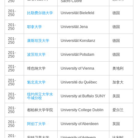
250
Sacro Cuore
201-
比勒费尔德大学
Universität Bielefeld
德国
250
201-
耶拿大学
Universität Jena
德国
250
201-
康斯坦茨大学
Universität Konstanz
德国
250
201-
波茨坦大学
Universität Potsdam
德国
250
201-
维也纳大学
University of Vienna
奥地利
250
201-
魁北克大学
Université du Québec
加拿大
250
201-
纽约州立大学水
University at Buffalo SUNY
美国
250
牛城分校
201-
都柏林大学学院
University College Dublin
爱尔兰
250
201-
阿伯丁大学
University of Aberdeen
英国
250
201-
安特卫普大学
University of Antwerp
比利时