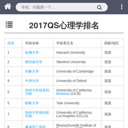
2017QS心理学排名
排名
学校名称
学校英文名
国家/地区
1
哈佛大学
Harvard University
美国
2
斯坦福大学
Stanford University
美国
3
剑桥大学
University of Cambridge
英国
4
牛津大学
University of Oxford
英国
加州大学伯克利
University of California,
5
美国
分校
Berkeley
(UCB)
5
耶鲁大学
Yale University
美国
加州大学洛杉矶
University of California,
7
美国
分校
Los Angeles (UCLA)
Massachusetts Institute of
8
麻省理工学院
美国