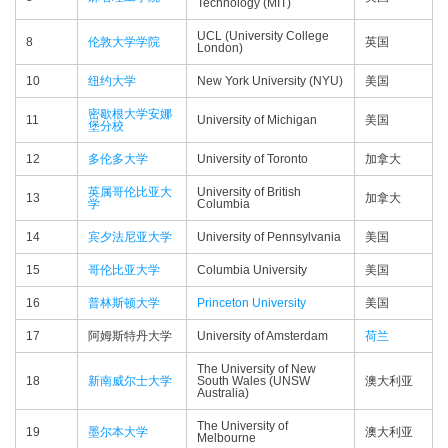
Technology (MIT)
UCL (University College
8
伦敦大学学院
英国
London)
10
纽约大学
New York University (NYU)
美国
密歇根大学安娜
11
University of Michigan
美国
堡分校
12
多伦多大学
University of Toronto
加拿大
英属哥伦比亚大
University of British
13
加拿大
学
Columbia
14
宾夕法尼亚大学
University of Pennsylvania
美国
15
哥伦比亚大学
Columbia University
美国
16
普林斯顿大学
Princeton University
美国
17
阿姆斯特丹大学
University of Amsterdam
荷兰
The University of New
18
新南威尔士大学
South Wales (UNSW
澳大利亚
Australia)
The University of
19
墨尔本大学
澳大利亚
Melbourne