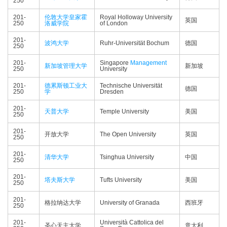
250
201-
伦敦大学皇家霍
Royal Holloway University
英国
250
洛威学院
of London
201-
波鸿大学
Ruhr-Universität Bochum
德国
250
201-
Singapore
Management
新加坡管理大学
新加坡
250
University
201-
德累斯顿工业大
Technische Universität
德国
250
学
Dresden
201-
天普大学
Temple University
美国
250
201-
开放大学
The Open University
英国
250
201-
清华大学
Tsinghua University
中国
250
201-
塔夫斯大学
Tufts University
美国
250
201-
格拉纳达大学
University of Granada
西班牙
250
201-
Università Cattolica del
圣心天主大学
意大利