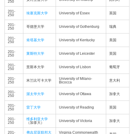
250
201-
埃塞克斯大学
University of Essex
英国
250
201-
哥德堡大学
University of Gothenburg
瑞典
250
201-
肯塔基大学
University of Kentucky
美国
250
201-
莱斯特大学
University of Leicester
英国
250
201-
里斯本大学
University of Lisbon
葡萄牙
250
201-
University of Milano-
米兰比可卡大学
意大利
250
Bicocca
201-
渥太华大学
University of Ottawa
加拿大
250
201-
雷丁大学
University of Reading
英国
250
201-
维多利亚大学
University of Victoria
加拿大
250
（加拿大）
201-
弗吉尼亚联邦大
Virginia Commonwealth