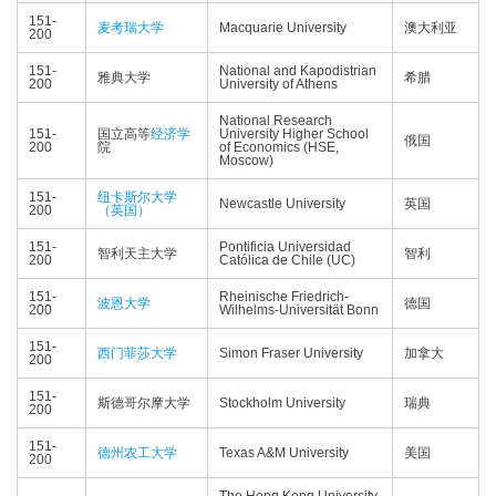
151-
麦考瑞大学
Macquarie University
澳大利亚
200
151-
National and Kapodistrian
雅典大学
希腊
200
University of Athens
National Research
151-
国立高等
经济学
University Higher School
俄国
200
院
of Economics (HSE,
Moscow)
151-
纽卡斯尔大学
Newcastle University
英国
200
（英国）
151-
Pontificia Universidad
智利天主大学
智利
200
Católica de Chile (UC)
151-
Rheinische Friedrich-
波恩大学
德国
200
Wilhelms-Universität Bonn
151-
西门菲莎大学
Simon Fraser University
加拿大
200
151-
斯德哥尔摩大学
Stockholm University
瑞典
200
151-
德州农工大学
Texas A&M University
美国
200