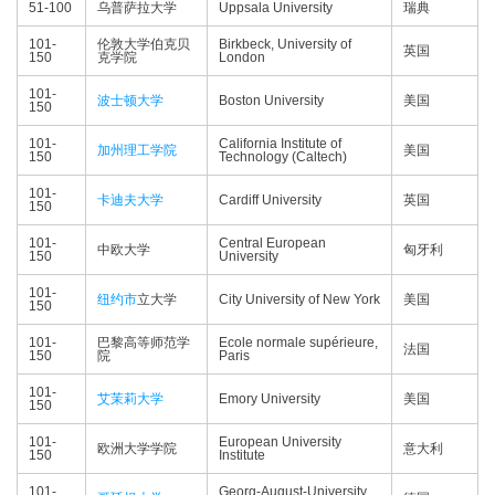
51-100
乌普萨拉大学
Uppsala University
瑞典
101-
伦敦大学伯克贝
Birkbeck, University of
英国
150
克学院
London
101-
波士顿大学
Boston University
美国
150
101-
California Institute of
加州理工学院
美国
150
Technology (Caltech)
101-
卡迪夫大学
Cardiff University
英国
150
101-
Central European
中欧大学
匈牙利
150
University
101-
纽约市
立大学
City University of New York
美国
150
101-
巴黎高等师范学
Ecole normale supérieure,
法国
150
院
Paris
101-
艾茉莉大学
Emory University
美国
150
101-
European University
欧洲大学学院
意大利
150
Institute
101-
Georg-August-University