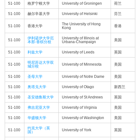
51-100
格罗宁根大学
University of Groningen
荷兰
51-100
赫尔辛基大学
University of Helsinki
芬兰
The University of Hong
51-100
香港大学
香港
Kong
伊利诺伊大学厄
University of Illinois at
51-100
美国
本那-香槟分校
Urbana-Champaign
51-100
利兹大学
University of Leeds
英国
明尼苏达大学双
51-100
University of Minnesota
美国
城分校
51-100
圣母大学
University of Notre Dame
美国
51-100
奥塔戈大学
University of Otago
新西兰
51-100
圣安德鲁斯大学
University of St Andrews
英国
51-100
弗吉尼亚大学
University of Virginia
美国
51-100
华盛顿大学
University of Washington
美国
约克大学（英
51-100
University of York
英国
国）