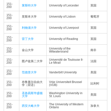
151-
莱斯特大学
University of Leicester
英国
200
151-
里斯本大学
University of Lisbon
葡萄牙
200
151-
利物浦大学
University of Liverpool
英国
200
151-
雷丁大学
University of Reading
英国
200
151-
University of the
金山大学
南非
200
Witwatersrand
151-
Université de Toulouse II-
图卢兹第二大学
法国
200
Le Mirail
151-
范德堡大学
Vanderbilt University
美国
200
151-
布鲁塞尔自由大
Vrije Universiteit Brussel
比利时
200
学（荷语）
(VUB)
151-
圣路易斯华盛顿
Washington University in
美国
200
大学
St. Louis
151-
The University of Western
西安大略大学
加拿大
200
Ontario