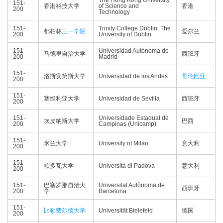
The Hong Kong University
151-
香港科技大学
of Science and
香港
200
Technology
151-
Trinity College Dublin, The
都柏林
三一学院
爱尔兰
200
University of Dublin
151-
Universidad Autónoma de
马德里自治大学
西班牙
200
Madrid
151-
洛斯安第斯大学
Universidad de los Andes
哥伦比亚
200
151-
塞维利亚大学
Universidad de Sevilla
西班牙
200
151-
Universidade Estadual de
坎皮纳斯大学
巴西
200
Campinas (Unicamp)
151-
米兰大学
University of Milan
意大利
200
151-
帕多瓦大学
Università di Padova
意大利
200
151-
巴塞罗那自治大
Universitat Autònoma de
西班牙
200
学
Barcelona
151-
比勒费尔德大学
Universität Bielefeld
德国
200