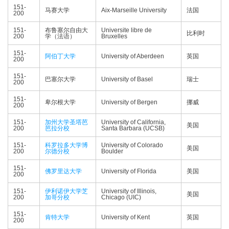
151-
马赛大学
Aix-Marseille University
法国
200
151-
布鲁塞尔自由大
Universite libre de
比利时
200
学（法语）
Bruxelles
151-
阿伯丁大学
University of Aberdeen
英国
200
151-
巴塞尔大学
University of Basel
瑞士
200
151-
卑尔根大学
University of Bergen
挪威
200
151-
加州大学圣塔芭
University of California,
美国
200
芭拉分校
Santa Barbara (UCSB)
151-
科罗拉多大学博
University of Colorado
美国
200
尔德分校
Boulder
151-
佛罗里达大学
University of Florida
美国
200
151-
伊利诺伊大学芝
University of Illinois,
美国
200
加哥分校
Chicago (UIC)
151-
肯特大学
University of Kent
英国
200