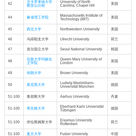
北卡罗来纳大学
University of North
42
美国
教堂山分校
Carolina, Chapel Hill
Massachusetts Institute of
44
麻省理工学院
美国
Technology (MIT)
45
西北大学
Northwestern University
美国
46
乌得勒支大学
Utrecht University
荷兰
47
首尔国立大学
Seoul National University
韩国
伦敦大学玛丽女
Queen Mary University of
48
英国
王学院
London
49
布朗大学
Brown University
美国
Ludwig-Maximilians-
50
慕尼黑大学
德国
Universität München
51-100
奥胡斯大学
Aarhus University
丹麦
Eberhard Karls Universität
51-100
蒂宾根大学
德国
Tübingen
Erasmus University
51-100
伊拉斯姆斯大学
荷兰
Rotterdam
51-100
复旦大学
Fudan University
中国