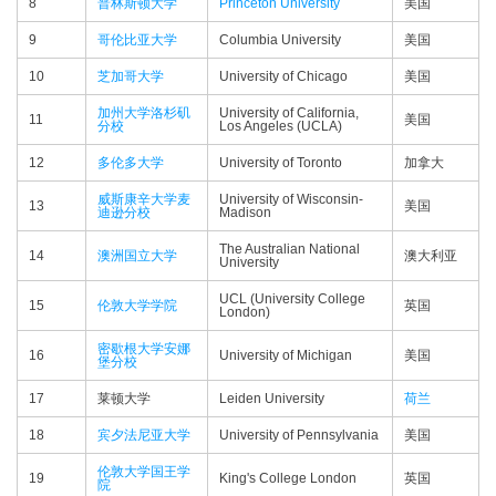
8
普林斯顿大学
Princeton University
美国
9
哥伦比亚大学
Columbia University
美国
10
芝加哥大学
University of Chicago
美国
加州大学洛杉矶
University of California,
11
美国
分校
Los Angeles (UCLA)
12
多伦多大学
University of Toronto
加拿大
威斯康辛大学麦
University of Wisconsin-
13
美国
迪逊分校
Madison
The Australian National
14
澳洲国立大学
澳大利亚
University
UCL (University College
15
伦敦大学学院
英国
London)
密歇根大学安娜
16
University of Michigan
美国
堡分校
17
莱顿大学
Leiden University
荷兰
18
宾夕法尼亚大学
University of Pennsylvania
美国
伦敦大学国王学
19
King's College London
英国
院