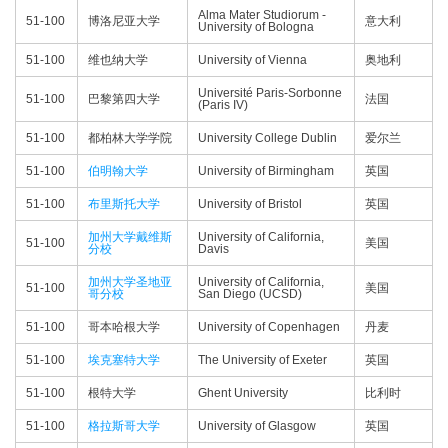
Alma Mater Studiorum -
51-100
博洛尼亚大学
意大利
University of Bologna
51-100
维也纳大学
University of Vienna
奥地利
Université Paris-Sorbonne
51-100
巴黎第四大学
法国
(Paris IV)
51-100
都柏林大学学院
University College Dublin
爱尔兰
51-100
伯明翰大学
University of Birmingham
英国
51-100
布里斯托大学
University of Bristol
英国
加州大学戴维斯
University of California,
51-100
美国
分校
Davis
加州大学圣地亚
University of California,
51-100
美国
哥分校
San Diego (UCSD)
51-100
哥本哈根大学
University of Copenhagen
丹麦
51-100
埃克塞特大学
The University of Exeter
英国
51-100
根特大学
Ghent University
比利时
51-100
格拉斯哥大学
University of Glasgow
英国