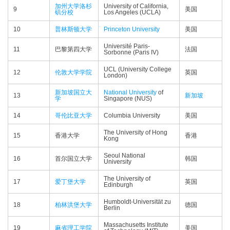
加州大学洛杉
University of California,
9
美国
矶分校
Los Angeles (UCLA)
10
普林斯顿大学
Princeton University
美国
Université Paris-
11
巴黎第四大学
法国
Sorbonne (Paris IV)
UCL (University College
12
伦敦大学学院
英国
London)
新加坡国立大
National University
of
13
新加坡
学
Singapore (NUS)
14
哥伦比亚大学
Columbia University
美国
The University of Hong
15
香港大学
香港
Kong
Seoul National
16
首尔国立大学
韩国
University
The University of
17
爱丁堡大学
英国
Edinburgh
Humboldt-Universität zu
18
柏林洪堡大学
德国
Berlin
Massachusetts Institute
19
麻省理工学院
美国