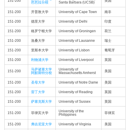
151-200
美国
芭芭拉分校
Santa Barbara (UCSB)
151-200
开普敦大学
University of Cape Town
南非
151-200
德里大学
University of Delhi
印度
151-200
格罗宁根大学
University of Groningen
荷兰
151-200
洛桑大学
University of Lausanne
瑞士
151-200
里斯本大学
University of Lisbon
葡萄牙
151-200
利物浦大学
University of Liverpool
英国
马萨诸塞大学
University of
151-200
美国
阿默斯特分校
Massachusetts Amherst
151-200
圣母大学
University of Notre Dame
美国
151-200
雷丁大学
University of Reading
英国
151-200
萨塞克斯大学
University of Sussex
英国
University of the
151-200
菲律宾大学
菲律宾
Philippines
151-200
弗吉尼亚大学
University of Virginia
美国