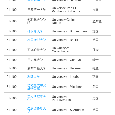
Université Paris 1
51-100
巴黎第一大学
法国
Panthéon-Sorbonne
都柏林大学学
University College
51-100
爱尔兰
院
Dublin
51-100
伯明翰大学
University of Birmingham
英国
51-100
布里斯托大学
University of Bristol
英国
University of
51-100
哥本哈根大学
丹麦
Copenhagen
51-100
日内瓦大学
University of Geneva
瑞士
51-100
赫尔辛基大学
University of Helsinki
芬兰
51-100
利兹大学
University of Leeds
英国
密歇根大学安
51-100
University of Michigan
美国
娜堡分校
宾夕法尼亚大
University of
51-100
美国
学
Pennsylvania
圣安德鲁斯大
51-100
University of St Andrews
英国
学