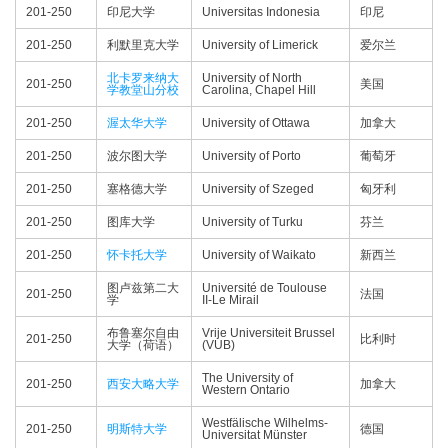
201-250
印尼大学
Universitas Indonesia
印尼
201-250
利默里克大学
University of Limerick
爱尔兰
北卡罗来纳大
University of North
201-250
美国
学教堂山分校
Carolina, Chapel Hill
201-250
渥太华大学
University of Ottawa
加拿大
201-250
波尔图大学
University of Porto
葡萄牙
201-250
塞格德大学
University of Szeged
匈牙利
201-250
图库大学
University of Turku
芬兰
201-250
怀卡托大学
University of Waikato
新西兰
图卢兹第二大
Université de Toulouse
201-250
法国
学
II-Le Mirail
布鲁塞尔自由
Vrije Universiteit Brussel
201-250
比利时
大学（荷语）
(VUB)
The University of
201-250
西安大略大学
加拿大
Western Ontario
Westfälische Wilhelms-
201-250
明斯特大学
德国
Universitat Münster