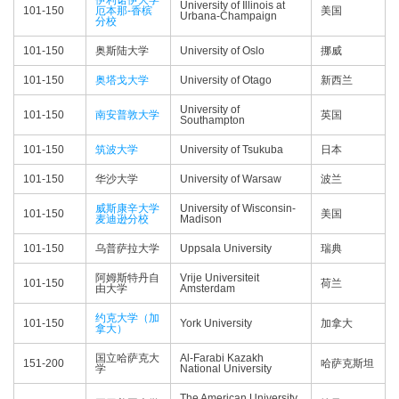
伊利诺伊大学
University of Illinois at
101-150
厄本那-香槟
美国
Urbana-Champaign
分校
101-150
奥斯陆大学
University of Oslo
挪威
101-150
奥塔戈大学
University of Otago
新西兰
University of
101-150
南安普敦大学
英国
Southampton
101-150
筑波大学
University of Tsukuba
日本
101-150
华沙大学
University of Warsaw
波兰
威斯康辛大学
University of Wisconsin-
101-150
美国
麦迪逊分校
Madison
101-150
乌普萨拉大学
Uppsala University
瑞典
阿姆斯特丹自
Vrije Universiteit
101-150
荷兰
由大学
Amsterdam
约克大学（加
101-150
York University
加拿大
拿大）
国立哈萨克大
Al-Farabi Kazakh
151-200
哈萨克斯坦
学
National University
The American University