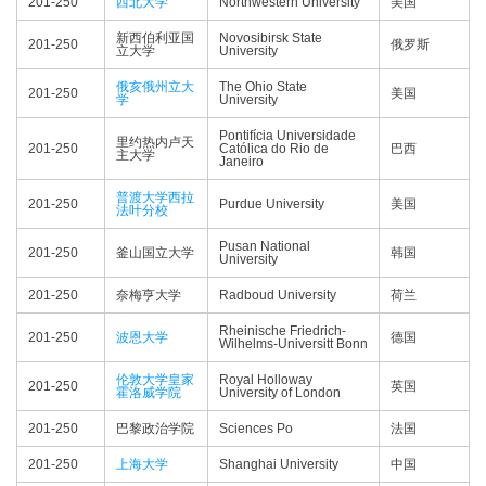
201-250
西北大学
Northwestern University
美国
新西伯利亚国
Novosibirsk State
201-250
俄罗斯
立大学
University
俄亥俄州立大
The Ohio State
201-250
美国
学
University
Pontifícia Universidade
里约热内卢天
201-250
Católica do Rio de
巴西
主大学
Janeiro
普渡大学西拉
201-250
Purdue University
美国
法叶分校
Pusan National
201-250
釜山国立大学
韩国
University
201-250
奈梅亨大学
Radboud University
荷兰
Rheinische Friedrich-
201-250
波恩大学
德国
Wilhelms-Universitt Bonn
伦敦大学皇家
Royal Holloway
201-250
英国
霍洛威学院
University of London
201-250
巴黎政治学院
Sciences Po
法国
201-250
上海大学
Shanghai University
中国