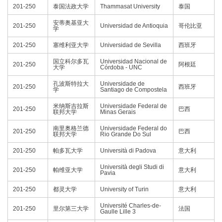
201-250
泰国法政大学
Thammasat University
泰国
安蒂奥基亚大
201-250
Universidad de Antioquia
哥伦比亚
学
201-250
塞维利亚大学
Universidad de Sevilla
西班牙
国立科尔多瓦
Universidad Nacional de
201-250
阿根廷
大学
Córdoba - UNC
孔波斯特拉大
Universidade de
201-250
西班牙
学
Santiago de Compostela
米纳斯吉拉斯
Universidade Federal de
201-250
巴西
联邦大学
Minas Gerais
南里奥格兰德
Universidade Federal do
201-250
巴西
联邦大学
Rio Grande Do Sul
201-250
帕多瓦大学
Università di Padova
意大利
Università degli Studi di
201-250
帕维亚大学
意大利
Pavia
201-250
都灵大学
University of Turin
意大利
Université Charles-de-
201-250
里尔第三大学
法国
Gaulle Lille 3