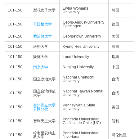
Ewha Womans
101-150
梨花女子大学
韩国
University
Georg-August-University
101-150
哥廷根大学
德国
Goettingen
101-150
乔治敦大学
Georgetown University
美国
101-150
庆熙大学
Kyung Hee University
韩国
101-150
隆德大学
Lund University
瑞典
101-150
南京大学
Nanjing University
中国
National Chengchi
101-150
国立政治大学
台湾
University
国立台湾师范
National Taiwan Normal
101-150
台湾
大学
University
宾州州立大学
Pennsylvania State
101-150
美国
公园分校
University
Pontificia Universidad
101-150
智利天主大学
智利
Católica de Chile (UC)
哈韦里安纳主
Pontificia Universidad
101-150
哥伦比亚
教大学
Javeriana