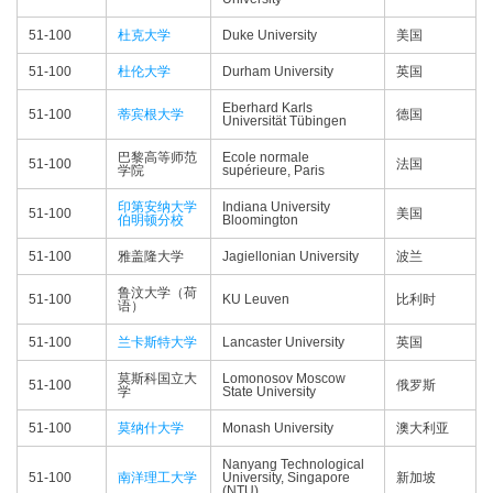
51-100
杜克大学
Duke University
美国
51-100
杜伦大学
Durham University
英国
Eberhard Karls
51-100
蒂宾根大学
德国
Universität Tübingen
巴黎高等师范
Ecole normale
51-100
法国
学院
supérieure, Paris
印第安纳大学
Indiana University
51-100
美国
伯明顿分校
Bloomington
51-100
雅盖隆大学
Jagiellonian University
波兰
鲁汶大学（荷
51-100
KU Leuven
比利时
语）
51-100
兰卡斯特大学
Lancaster University
英国
莫斯科国立大
Lomonosov Moscow
51-100
俄罗斯
学
State University
51-100
莫纳什大学
Monash University
澳大利亚
Nanyang Technological
51-100
南洋理工大学
University, Singapore
新加坡
(NTU)