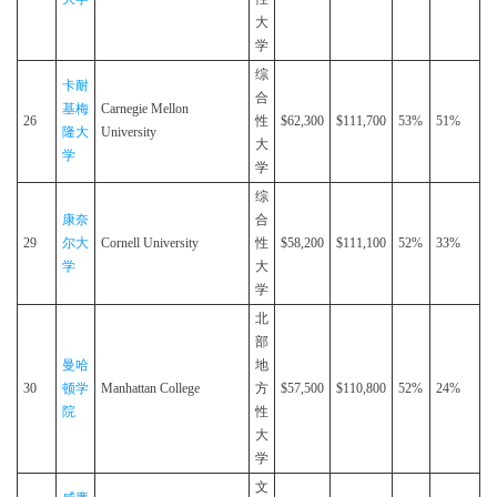
大
学
综
卡耐
合
基梅
Carnegie Mellon
26
性
$62,300
$111,700
53%
51%
隆大
University
大
学
学
综
康奈
合
29
尔大
Cornell University
性
$58,200
$111,100
52%
33%
学
大
学
北
部
曼哈
地
30
顿学
Manhattan College
方
$57,500
$110,800
52%
24%
院
性
大
学
文