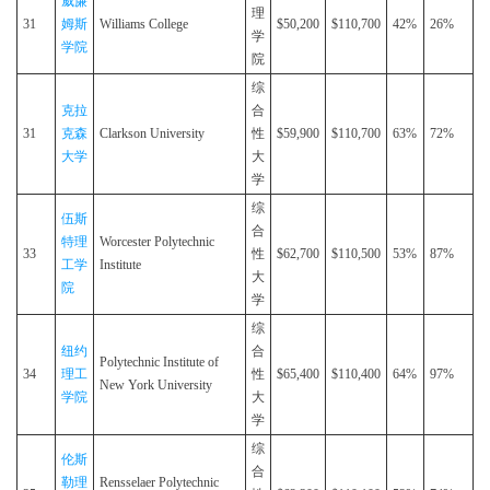
威廉
理
31
姆斯
Williams College
$50,200
$110,700
42%
26%
学
学院
院
综
克拉
合
31
克森
Clarkson University
性
$59,900
$110,700
63%
72%
大学
大
学
综
伍斯
合
特理
Worcester Polytechnic
33
性
$62,700
$110,500
53%
87%
工学
Institute
大
院
学
综
纽约
合
Polytechnic Institute of
34
理工
性
$65,400
$110,400
64%
97%
New York University
学院
大
学
综
伦斯
合
勒理
Rensselaer Polytechnic