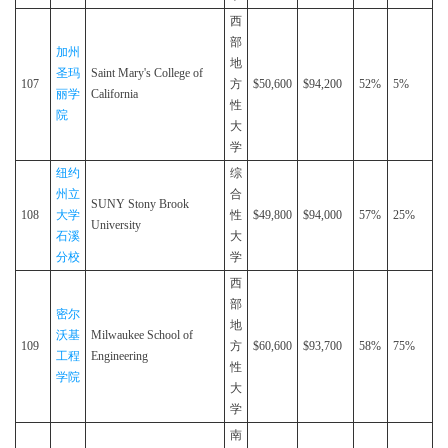
西
部
加州
地
圣玛
Saint Mary's College of
107
方
$50,600
$94,200
52%
5%
丽学
California
性
院
大
学
纽约
综
州立
合
SUNY Stony Brook
108
大学
性
$49,800
$94,000
57%
25%
University
石溪
大
分校
学
西
部
密尔
地
沃基
Milwaukee School of
109
方
$60,600
$93,700
58%
75%
工程
Engineering
性
学院
大
学
南