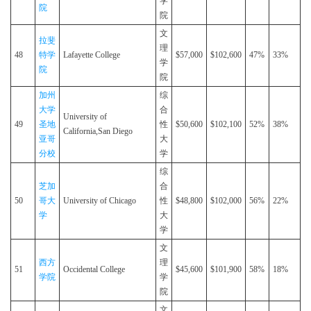
学
院
院
文
拉斐
理
48
特学
Lafayette College
$57,000
$102,600
47%
33%
学
院
院
加州
综
大学
合
University of
49
圣地
性
$50,600
$102,100
52%
38%
California,San Diego
亚哥
大
分校
学
综
芝加
合
50
哥大
University of Chicago
性
$48,800
$102,000
56%
22%
学
大
学
文
西方
理
51
Occidental College
$45,600
$101,900
58%
18%
学院
学
院
文