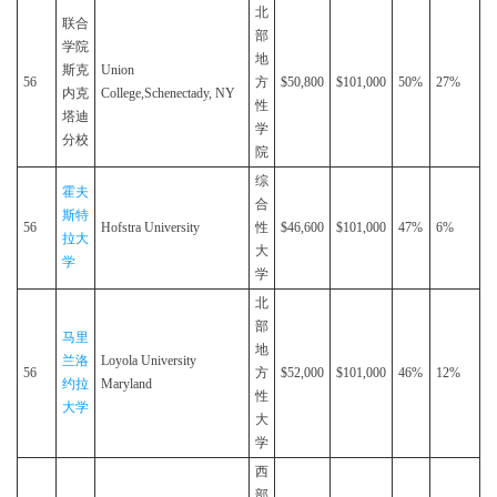
北
联合
部
学院
地
斯克
Union
56
方
$50,800
$101,000
50%
27%
内克
College,Schenectady, NY
性
塔迪
学
分校
院
综
霍夫
合
斯特
56
Hofstra University
性
$46,600
$101,000
47%
6%
拉大
大
学
学
北
部
马里
地
兰洛
Loyola University
56
方
$52,000
$101,000
46%
12%
约拉
Maryland
性
大学
大
学
西
部