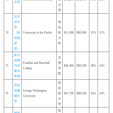
大学
大
学
太平
洋大
综
学
合
74
（加
University of the Pacific
性
$51,500
$98,300
53%
31%
利福
大
尼
学
亚）
富兰
文
克林
Franklin and Marshall
理
75
与马
$46,300
$98,200
38%
16%
College
学
歇尔
院
学院
综
乔治
合
华盛
George Washington
76
性
$47,700
$98,100
54%
10%
顿大
University
大
学
学
综