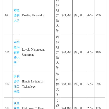
西
部
布拉
地
99
德利
Bradley University
方
$49,900
$95,500
49%
21%
大学
性
大
学
西
洛约
部
拉玛
地
Loyola Marymount
101
丽蒙
方
$48,900
$95,300
43%
10%
University
特大
性
学
大
学
综
伊利
合
诺伊
Illinois Institute of
102
性
$58,300
$95,000
53%
69%
理工
Technology
大
学院
学
文
狄金
理
102
森学
Dickinson College
$44,400
$95,000
26%
12%