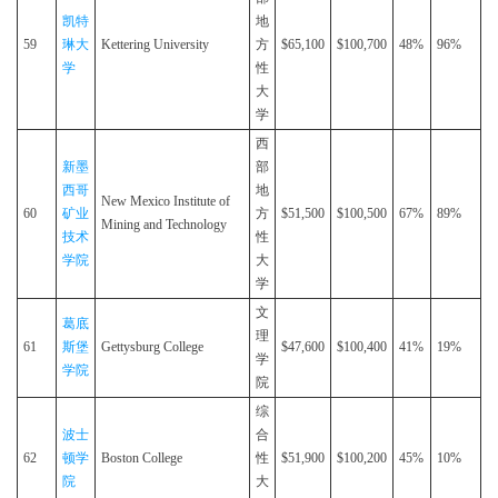
凯特
地
59
琳大
Kettering University
方
$65,100
$100,700
48%
96%
学
性
大
学
西
新墨
部
西哥
地
New Mexico Institute of
60
矿业
方
$51,500
$100,500
67%
89%
Mining and Technology
技术
性
学院
大
学
文
葛底
理
61
斯堡
Gettysburg College
$47,600
$100,400
41%
19%
学
学院
院
综
波士
合
62
顿学
Boston College
性
$51,900
$100,200
45%
10%
院
大