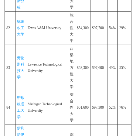
斯分
大
校
学
综
德州
合
82
农工
Texas A&M University
性
$54,300
$97,700
54%
29%
大学
大
学
西
部
劳伦
地
斯科
Lawrence Technological
83
方
$58,300
$97,600
49%
55%
技大
University
性
学
大
学
综
密歇
合
根理
Michigan Technological
84
性
$61,600
$97,300
52%
76%
工大
University
大
学
学
伊利
诺伊
综