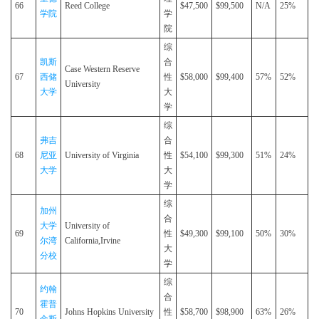
66
Reed College
$47,500
$99,500
N/A
25%
学院
学
院
综
凯斯
合
Case Western Reserve
67
西储
性
$58,000
$99,400
57%
52%
University
大学
大
学
综
弗吉
合
68
尼亚
University of Virginia
性
$54,100
$99,300
51%
24%
大学
大
学
综
加州
合
大学
University of
69
性
$49,300
$99,100
50%
30%
尔湾
California,Irvine
大
分校
学
综
约翰
合
霍普
70
Johns Hopkins University
性
$58,700
$98,900
63%
26%