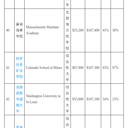
学
北
部
麻省
地
Massachusetts Maritime
40
海事
方
$55,200
$107,400
41%
36%
Academy
学院
性
学
院
综
科罗
合
拉多
41
Colorado School of Mines
性
$67,900
$107,300
63%
97%
矿业
大
学院
学
圣路
综
易斯
合
Washington University in
42
华盛
性
$55,000
$107,100
54%
25%
St.Louis
顿大
大
学
学
综
合
里海