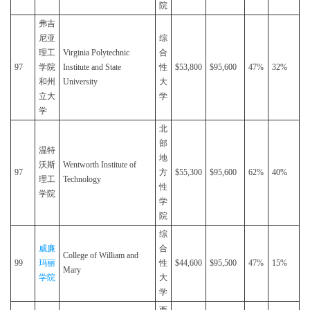
院
弗吉
尼亚
综
理工
Virginia Polytechnic
合
97
学院
Institute and State
性
$53,800
$95,600
47%
32%
和州
University
大
立大
学
学
北
部
温特
地
沃斯
Wentworth Institute of
97
方
$55,300
$95,600
62%
40%
理工
Technology
性
学院
学
院
综
威廉
合
College of William and
99
玛丽
性
$44,600
$95,500
47%
15%
Mary
学院
大
学