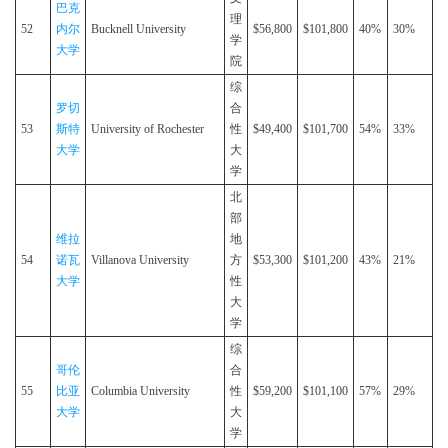
巴克
理
52
内尔
Bucknell University
$56,800
$101,800
40%
30%
学
大学
院
综
罗切
合
53
斯特
University of Rochester
性
$49,400
$101,700
54%
33%
大学
大
学
北
部
维拉
地
54
诺瓦
Villanova University
方
$53,300
$101,200
43%
21%
大学
性
大
学
综
哥伦
合
55
比亚
Columbia University
性
$59,200
$101,100
57%
29%
大学
大
学