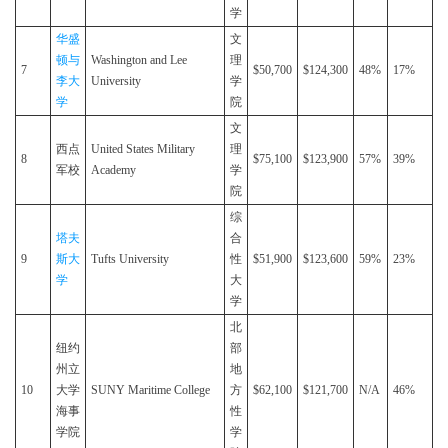
学
华盛
文
顿与
Washington and Lee
理
7
$50,700
$124,300
48%
17%
李大
University
学
学
院
文
西点
United States Military
理
8
$75,100
$123,900
57%
39%
军校
Academy
学
院
综
塔夫
合
9
斯大
Tufts University
性
$51,900
$123,600
59%
23%
学
大
学
北
纽约
部
州立
地
10
大学
SUNY Maritime College
方
$62,100
$121,700
N/A
46%
海事
性
学院
学