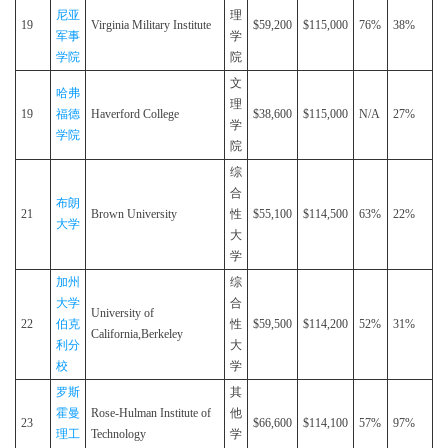
尼亚
理
19
Virginia Military Institute
$59,200
$115,000
76%
38%
军事
学
学院
院
文
哈弗
理
19
福德
Haverford College
$38,600
$115,000
N/A
27%
学
学院
院
综
合
布朗
21
Brown University
性
$55,100
$114,500
63%
22%
大学
大
学
加州
综
大学
合
University of
22
伯克
性
$59,500
$114,200
52%
31%
California,Berkeley
利分
大
校
学
罗斯
其
霍曼
Rose-Hulman Institute of
他
23
$66,600
$114,100
57%
97%
理工
Technology
学