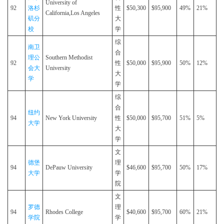
University of
92
洛杉
性
$50,300
$95,900
49%
21%
California,Los Angeles
矶分
大
校
学
综
南卫
合
理公
Southern Methodist
92
性
$50,000
$95,900
50%
12%
会大
University
大
学
学
综
合
纽约
94
New York University
性
$50,000
$95,700
51%
5%
大学
大
学
文
德堡
理
94
DePauw University
$46,600
$95,700
50%
17%
大学
学
院
文
罗德
理
94
Rhodes College
$40,600
$95,700
60%
21%
学院
学