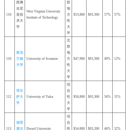
西弗
部
吉尼
地
West Virginia University
110
亚技
方
$53,800
$93,500
57%
57%
Institute of Technology
术大
性
学
大
学
北
部
斯克
地
110
兰顿
University of Scranton
方
$47,900
$93,500
49%
12%
大学
性
大
学
综
塔尔
合
112
萨大
University of Tulsa
性
$56,800
$93,300
56%
31%
学
大
学
综
德雷
合
113
塞尔
Drexel University
性
$54,800
$93,200
46%
32%