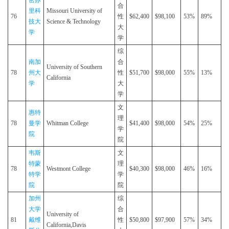
密苏
合
里科
Missouri University of
76
性
$62,400
$98,100
53%
89%
技大
Science & Technology
大
学
学
综
南加
合
University of Southern
78
州大
性
$51,700
$98,000
55%
13%
California
学
大
学
文
惠特
理
78
曼学
Whitman College
$41,400
$98,000
54%
25%
学
院
院
韦斯
文
特蒙
理
78
Westmont College
$40,300
$98,000
46%
16%
特学
学
院
院
加州
综
大学
合
University of
81
戴维
性
$50,800
$97,900
57%
34%
California,Davis