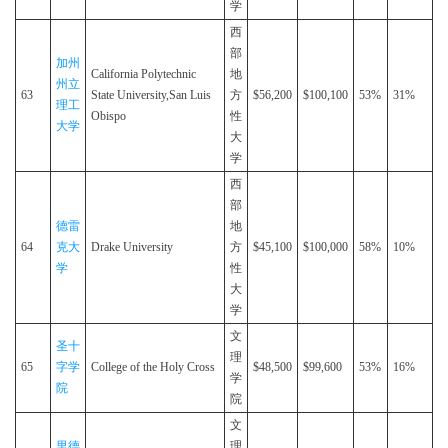
学
西
部
加州
California Polytechnic
地
州立
63
State University,San Luis
方
$56,200
$100,100
53%
31%
理工
Obispo
性
大学
大
学
西
部
德雷
地
64
克大
Drake University
方
$45,100
$100,000
58%
10%
学
性
大
学
文
圣十
理
65
字学
College of the Holy Cross
$48,500
$99,600
53%
16%
学
院
院
文
里德
理