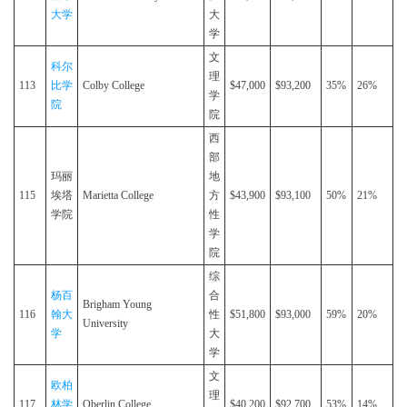
大学
大
学
文
科尔
理
113
比学
Colby College
$47,000
$93,200
35%
26%
学
院
院
西
部
玛丽
地
115
埃塔
Marietta College
方
$43,900
$93,100
50%
21%
学院
性
学
院
综
杨百
合
Brigham Young
116
翰大
性
$51,800
$93,000
59%
20%
University
学
大
学
文
欧柏
理
117
林学
Oberlin College
$40,200
$92,700
53%
14%