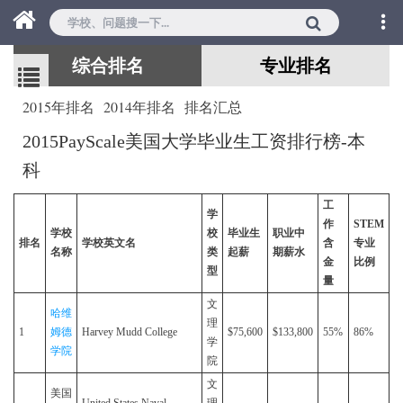
综合排名
专业排名
2015年排名
2014年排名
排名汇总
2015PayScale美国大学毕业生工资排行榜-本
科
工
学
作
STEM
学校
校
毕业生
职业中
排名
学校英文名
含
专业
名称
类
起薪
期薪水
金
比例
型
量
文
哈维
理
1
姆德
Harvey Mudd College
$75,600
$133,800
55%
86%
学
学院
院
文
美国