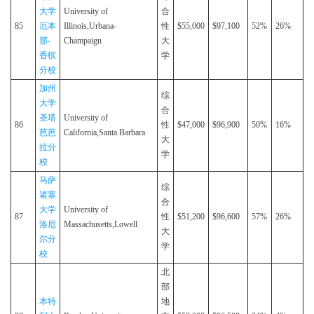
大学
University of
合
85
厄本
Illinois,Urbana-
性
$55,000
$97,100
52%
26%
那-
Champaign
大
香槟
学
分校
加州
综
大学
合
圣塔
University of
86
性
$47,000
$96,900
50%
16%
芭芭
California,Santa Barbara
大
拉分
学
校
马萨
综
诸塞
合
大学
University of
87
性
$51,200
$96,600
57%
26%
洛厄
Massachusetts,Lowell
大
尔分
学
校
北
部
本特
地