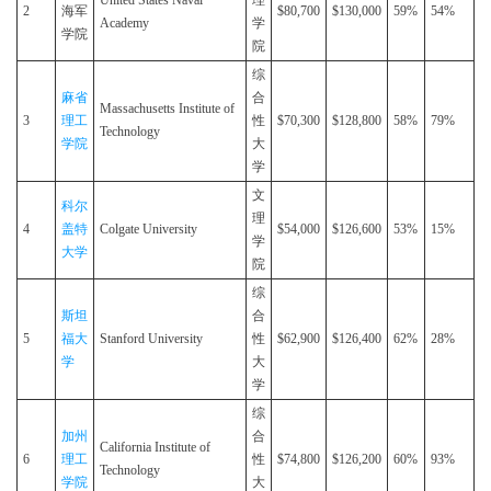
United States Naval
理
2
海军
$80,700
$130,000
59%
54%
Academy
学
学院
院
综
麻省
合
Massachusetts Institute of
3
理工
性
$70,300
$128,800
58%
79%
Technology
学院
大
学
文
科尔
理
4
盖特
Colgate University
$54,000
$126,600
53%
15%
学
大学
院
综
斯坦
合
5
福大
Stanford University
性
$62,900
$126,400
62%
28%
学
大
学
综
加州
合
California Institute of
6
理工
性
$74,800
$126,200
60%
93%
Technology
学院
大