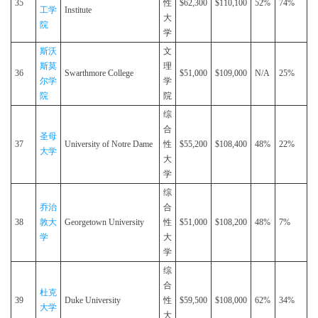
35
性
$62,300
$110,100
52%
74%
工学
Institute
大
院
学
斯沃
文
斯莫
理
36
Swarthmore College
$51,000
$109,000
N/A
25%
尔学
学
院
院
综
合
圣母
37
University of Notre Dame
性
$55,200
$108,400
48%
22%
大学
大
学
综
乔治
合
38
敦大
Georgetown University
性
$51,000
$108,200
48%
7%
学
大
学
综
合
杜克
39
Duke University
性
$59,500
$108,000
62%
34%
大学
大