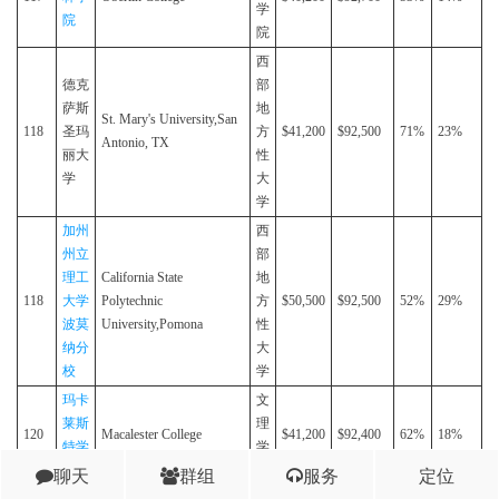
学
院
院
西
德克
部
萨斯
地
St. Mary's University,San
118
圣玛
方
$41,200
$92,500
71%
23%
Antonio, TX
丽大
性
学
大
学
加州
西
州立
部
理工
California State
地
118
大学
Polytechnic
方
$50,500
$92,500
52%
29%
波莫
University,Pomona
性
纳分
大
校
学
玛卡
文
莱斯
理
120
Macalester College
$41,200
$92,400
62%
18%
特学
学
院
院
聊天
群组
服务
定位