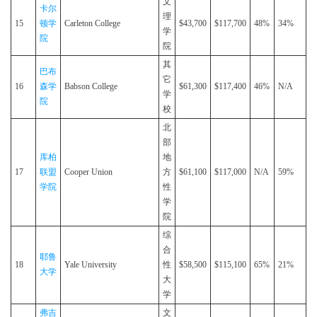
文
卡尔
理
15
顿学
Carleton College
$43,700
$117,700
48%
34%
学
院
院
其
巴布
它
16
森学
Babson College
$61,300
$117,400
46%
N/A
学
院
校
北
部
库柏
地
17
联盟
Cooper Union
方
$61,100
$117,000
N/A
59%
学院
性
学
院
综
合
耶鲁
18
Yale University
性
$58,500
$115,100
65%
21%
大学
大
学
弗吉
文