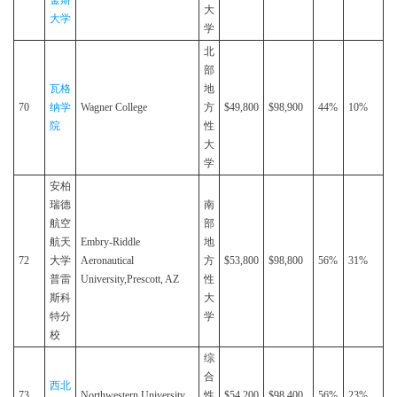
金斯
大
大学
学
北
部
瓦格
地
70
纳学
Wagner College
方
$49,800
$98,900
44%
10%
院
性
大
学
安柏
瑞德
南
航空
部
航天
Embry-Riddle
地
72
大学
Aeronautical
方
$53,800
$98,800
56%
31%
普雷
University,Prescott, AZ
性
斯科
大
特分
学
校
综
合
西北
73
Northwestern University
性
$54,200
$98,400
56%
23%