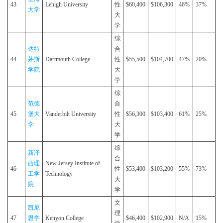
43
Lehigh University
性
$60,400
$106,300
46%
37%
大学
大
学
综
达特
合
44
茅斯
Dartmouth College
性
$55,500
$104,700
47%
20%
学院
大
学
综
范德
合
45
堡大
Vanderbilt University
性
$56,300
$103,400
61%
25%
学
大
学
综
新泽
合
西理
New Jersey Institute of
46
性
$53,400
$103,200
55%
73%
工学
Technology
大
院
学
文
凯尼
理
47
恩学
Kenyon College
$46,400
$102,900
N/A
15%