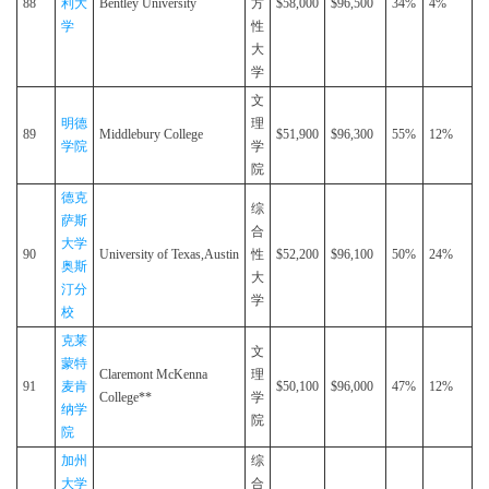
88
利大
Bentley University
方
$58,000
$96,500
34%
4%
学
性
大
学
文
明德
理
89
Middlebury College
$51,900
$96,300
55%
12%
学院
学
院
德克
综
萨斯
合
大学
90
University of Texas,Austin
性
$52,200
$96,100
50%
24%
奥斯
大
汀分
学
校
克莱
文
蒙特
Claremont McKenna
理
91
麦肯
$50,100
$96,000
47%
12%
College**
学
纳学
院
院
加州
综
大学
合