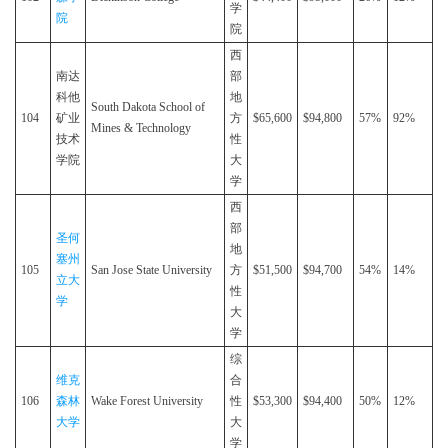
学
院
院
西
南达
部
科他
地
South Dakota School of
104
矿业
方
$65,600
$94,800
57%
92%
Mines & Technology
技术
性
学院
大
学
西
部
圣何
地
塞州
105
San Jose State University
方
$51,500
$94,700
54%
14%
立大
性
学
大
学
综
维克
合
106
森林
Wake Forest University
性
$53,300
$94,400
50%
12%
大学
大
学