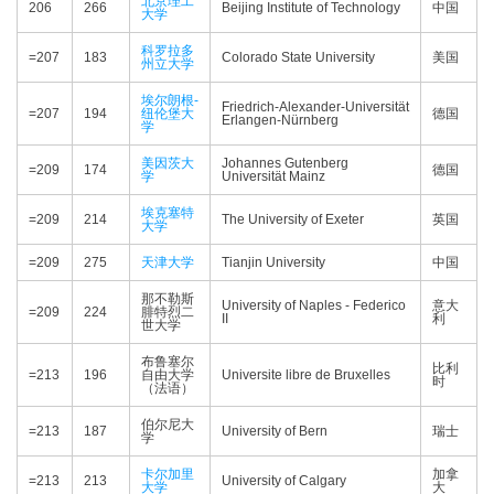
北京理工
206
266
Beijing Institute of Technology
中国
大学
科罗拉多
=207
183
Colorado State University
美国
州立大学
埃尔朗根-
Friedrich-Alexander-Universität
=207
194
纽伦堡大
德国
Erlangen-Nürnberg
学
美因茨大
Johannes Gutenberg
=209
174
德国
学
Universität Mainz
埃克塞特
=209
214
The University of Exeter
英国
大学
=209
275
天津大学
Tianjin University
中国
那不勒斯
University of Naples - Federico
意大
=209
224
腓特烈二
II
利
世大学
布鲁塞尔
比利
=213
196
自由大学
Universite libre de Bruxelles
时
（法语）
伯尔尼大
=213
187
University of Bern
瑞士
学
卡尔加里
加拿
=213
213
University of Calgary
大学
大