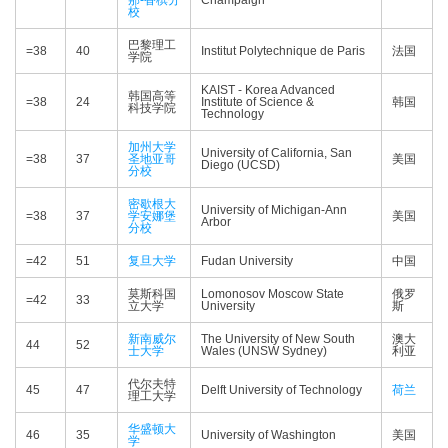
那-香槟分
Champaign
校
巴黎理工
=38
40
Institut Polytechnique de Paris
法国
学院
KAIST - Korea Advanced
韩国高等
=38
24
Institute of Science &
韩国
科技学院
Technology
加州大学
University of California, San
=38
37
圣地亚哥
美国
Diego (UCSD)
分校
密歇根大
University of Michigan-Ann
=38
37
学安娜堡
美国
Arbor
分校
=42
51
复旦大学
Fudan University
中国
莫斯科国
Lomonosov Moscow State
俄罗
=42
33
立大学
University
斯
新南威尔
The University of New South
澳大
44
52
士大学
Wales (UNSW Sydney)
利亚
代尔夫特
45
47
Delft University of Technology
荷兰
理工大学
华盛顿大
46
35
University of Washington
美国
学