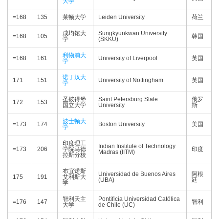
大学
=168
135
莱顿大学
Leiden University
荷兰
成均馆大
Sungkyunkwan University
=168
105
韩国
学
(SKKU)
利物浦大
=168
161
University of Liverpool
英国
学
诺丁汉大
171
151
University of Nottingham
英国
学
圣彼得堡
Saint Petersburg State
俄罗
172
153
国立大学
University
斯
波士顿大
=173
174
Boston University
美国
学
印度理工
Indian Institute of Technology
=173
206
学院马德
印度
Madras (IITM)
拉斯分校
布宜诺斯
Universidad de Buenos Aires
阿根
175
191
艾利斯大
(UBA)
廷
学
智利天主
Pontificia Universidad Católica
=176
147
智利
大学
de Chile (UC)