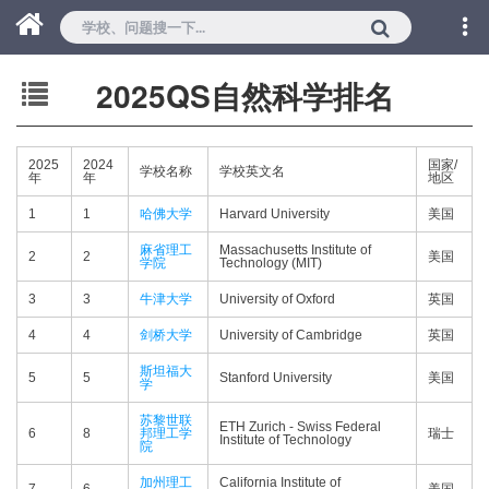
2025QS自然科学排名
2025
2024
国家/
学校名称
学校英文名
年
年
地区
1
1
哈佛大学
Harvard University
美国
麻省理工
Massachusetts Institute of
2
2
美国
学院
Technology (MIT)
3
3
牛津大学
University of Oxford
英国
4
4
剑桥大学
University of Cambridge
英国
斯坦福大
5
5
Stanford University
美国
学
苏黎世联
ETH Zurich - Swiss Federal
6
8
邦理工学
瑞士
Institute of Technology
院
加州理工
California Institute of