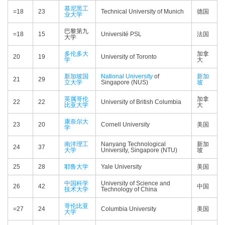
慕尼黑工
=18
23
Technical University of Munich
德国
业大学
巴黎第九
=18
15
Université PSL
法国
大学
多伦多大
加拿
20
19
University of Toronto
学
大
新加坡国
National University
of
新加
21
29
立大学
Singapore (NUS)
坡
英属哥伦
加拿
22
22
University of British Columbia
比亚大学
大
康奈尔大
23
20
Cornell University
美国
学
南洋理工
Nanyang Technological
新加
24
37
大学
University, Singapore (NTU)
坡
25
28
耶鲁大学
Yale University
美国
中国科学
University of Science and
26
42
中国
技术大学
Technology of China
哥伦比亚
=27
24
Columbia University
美国
大学