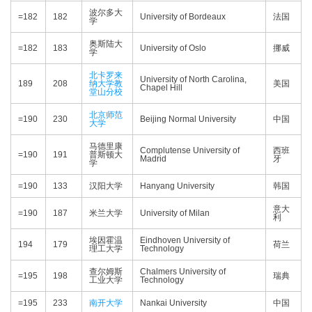
波尔多大
=182
182
University of Bordeaux
法国
学
奥斯陆大
=182
183
University of Oslo
挪威
学
北卡罗来
University of North Carolina,
189
208
纳大学教
美国
Chapel Hill
堂山分校
北京师范
=190
230
Beijing Normal University
中国
大学
马德里康
Complutense University of
西班
=190
191
普斯顿大
Madrid
牙
学
=190
133
汉阳大学
Hanyang University
韩国
意大
=190
187
米兰大学
University of Milan
利
埃因霍温
Eindhoven University of
194
179
荷兰
理工大学
Technology
查尔姆斯
Chalmers University of
=195
198
瑞典
工业大学
Technology
=195
233
南开大学
Nankai University
中国