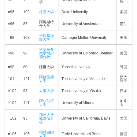
95
111
University of Vienna
学
利
=96
103
杜克大学
Duke University
美国
阿姆斯特
=96
85
University of Amsterdam
荷兰
丹大学
卡耐基梅
=98
103
Carnegie Mellon University
美国
隆大学
科罗拉多
=98
90
大学博尔
University of Colorado Boulder
美国
德分校
=98
80
延世大学
Yonsei University
韩国
阿德雷德
澳大
101
121
The University of Adelaide
大学
利亚
=102
93
大阪大学
The University of Osaka
日本
阿尔伯塔
加拿
=102
114
University of Alberta
大学
大
加州大学
=102
93
戴维斯分
University of California, Davis
美国
校
柏林自由
=105
105
Freie Universitaet Berlin
德国
大学