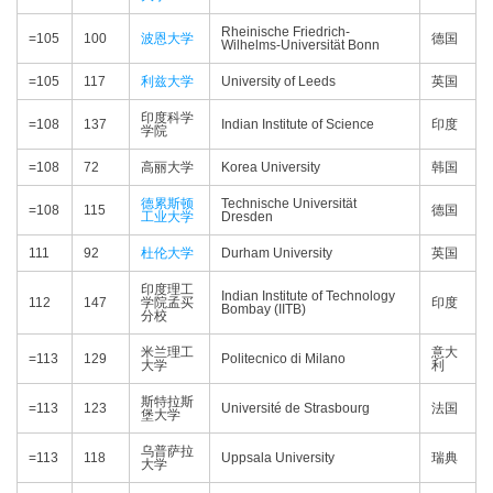
Rheinische Friedrich-
=105
100
波恩大学
德国
Wilhelms-Universität Bonn
=105
117
利兹大学
University of Leeds
英国
印度科学
=108
137
Indian Institute of Science
印度
学院
=108
72
高丽大学
Korea University
韩国
德累斯顿
Technische Universität
=108
115
德国
工业大学
Dresden
111
92
杜伦大学
Durham University
英国
印度理工
Indian Institute of Technology
112
147
学院孟买
印度
Bombay (IITB)
分校
米兰理工
意大
=113
129
Politecnico di Milano
大学
利
斯特拉斯
=113
123
Université de Strasbourg
法国
堡大学
乌普萨拉
=113
118
Uppsala University
瑞典
大学