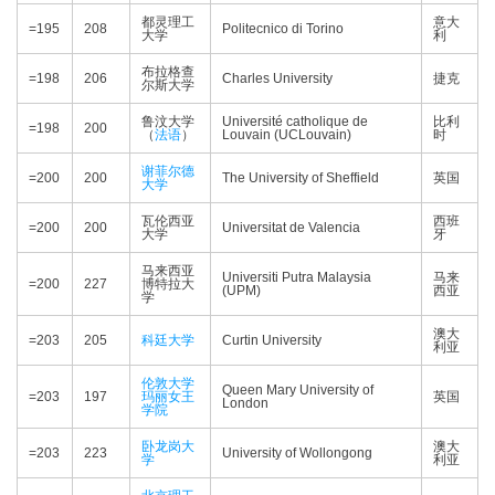
都灵理工
意大
=195
208
Politecnico di Torino
大学
利
布拉格查
=198
206
Charles University
捷克
尔斯大学
鲁汶大学
Université catholique de
比利
=198
200
（
法语
）
Louvain (UCLouvain)
时
谢菲尔德
=200
200
The University of Sheffield
英国
大学
瓦伦西亚
西班
=200
200
Universitat de Valencia
大学
牙
马来西亚
Universiti Putra Malaysia
马来
=200
227
博特拉大
(UPM)
西亚
学
澳大
=203
205
科廷大学
Curtin University
利亚
伦敦大学
Queen Mary University of
=203
197
玛丽女王
英国
London
学院
卧龙岗大
澳大
=203
223
University of Wollongong
学
利亚