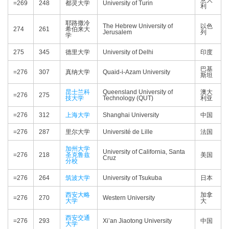
意大
=269
248
都灵大学
University of Turin
利
耶路撒冷
The Hebrew University of
以色
274
261
希伯来大
Jerusalem
列
学
275
345
德里大学
University of Delhi
印度
巴基
=276
307
真纳大学
Quaid-i-Azam University
斯坦
昆士兰科
Queensland University of
澳大
=276
275
技大学
Technology (QUT)
利亚
=276
312
上海大学
Shanghai University
中国
=276
287
里尔大学
Université de Lille
法国
加州大学
University of California, Santa
=276
218
圣克鲁兹
美国
Cruz
分校
=276
264
筑波大学
University of Tsukuba
日本
西安大略
加拿
=276
270
Western University
大学
大
西安交通
=276
293
Xi’an Jiaotong University
中国
大学