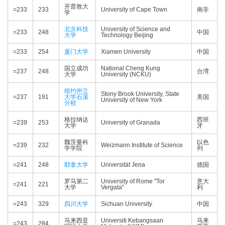
开普敦大
=233
233
University of Cape Town
南非
学
北京科技
University of Science and
=233
248
中国
大学
Technology Beijing
=233
254
厦门大学
Xiamen University
中国
国立成功
National Cheng Kung
=237
248
台湾
大学
University (NCKU)
纽约州立
Stony Brook University, State
=237
191
大学石溪
美国
University of New York
分校
格拉纳达
西班
=239
253
University of Granada
大学
牙
魏茨曼科
以色
=239
232
Weizmann Institute of Science
学学院
列
=241
248
耶拿大学
Universität Jena
德国
罗马第二
University of Rome "Tor
意大
=241
221
大学
Vergata"
利
=243
329
四川大学
Sichuan University
中国
马来西亚
Universiti Kebangsaan
马来
=243
284