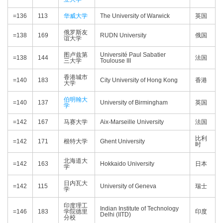
=136
113
华威大学
The University of Warwick
英国
俄罗斯友
=138
169
RUDN University
俄国
谊大学
图卢兹第
Université Paul Sabatier
=138
144
法国
三大学
Toulouse III
香港城市
=140
183
City University of Hong Kong
香港
大学
伯明翰大
=140
137
University of Birmingham
英国
学
=142
167
马赛大学
Aix-Marseille University
法国
比利
=142
171
根特大学
Ghent University
时
北海道大
=142
163
Hokkaido University
日本
学
日内瓦大
=142
115
University of Geneva
瑞士
学
印度理工
Indian Institute of Technology
=146
183
学院德里
印度
Delhi (IITD)
分校