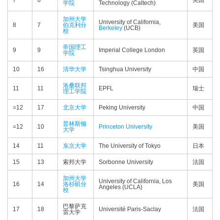
7
6
美国
学院
Technology (Caltech)
加州大学
University of California,
8
7
伯克利分
美国
Berkeley
(UCB)
校
帝国理工
9
9
Imperial College London
英国
学院
10
16
清华大学
Tsinghua University
中国
洛桑联邦
11
11
EPFL
瑞士
理工学院
=12
17
北京大学
Peking University
中国
普林斯顿
=12
10
Princeton University
美国
大学
14
11
东京大学
The University of Tokyo
日本
15
13
索邦大学
Sorbonne University
法国
加州大学
University of California, Los
16
14
洛杉矶分
美国
Angeles (UCLA)
校
巴黎萨克
17
18
Université Paris-Saclay
法国
雷大学