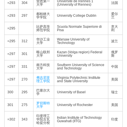
雷恩第一
Université de Rennes 1
=293
304
法国
大学
(University of Rennes)
都柏林大
爱尔
=293
297
University College Dublin
学学院
兰
比萨高等
Scuola Normale Superiore di
意大
=295
师范学院
Pisa
利
华沙工业
Warsaw University of
=295
312
波兰
大学
Technology
喀山联邦
Kazan (Volga region) Federal
俄罗
=297
301
大学
University
斯
南方科技
Southern University of Science
=297
331
中国
大学
and Technology
弗吉尼亚
Virginia Polytechnic Institute
=297
270
美国
理工学院
and State University
巴塞尔大
300
295
University of Basel
瑞士
学
罗切斯特
301
275
University of Rochester
美国
大学
印度理工
Indian Institute of Technology
=302
343
学院古瓦
印度
Guwahati (IITG)
哈提分校