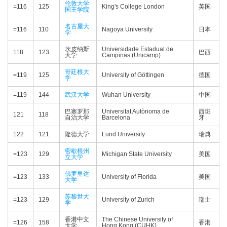
伦敦大学
=116
125
King's College London
英国
国王学院
名古屋大
=116
110
Nagoya University
日本
学
坎皮纳斯
Universidade Estadual de
118
123
巴西
大学
Campinas (Unicamp)
哥廷根大
=119
125
University of Göttingen
德国
学
=119
144
武汉大学
Wuhan University
中国
巴塞罗那
Universitat Autònoma de
西班
121
118
自治大学
Barcelona
牙
122
121
隆德大学
Lund University
瑞典
密歇根州
=123
129
Michigan State University
美国
立大学
佛罗里达
=123
133
University of Florida
美国
大学
苏黎世大
=123
129
University of Zurich
瑞士
学
香港中文
The Chinese University of
=126
158
香港
大学
Hong Kong (CUHK)