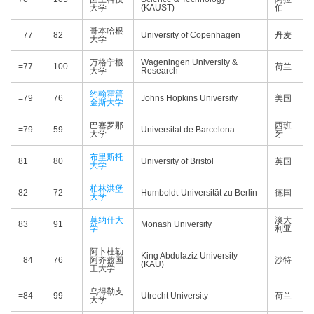
大学
(KAUST)
伯
哥本哈根
=77
82
University of Copenhagen
丹麦
大学
万格宁根
Wageningen University &
=77
100
荷兰
大学
Research
约翰霍普
=79
76
Johns Hopkins University
美国
金斯大学
巴塞罗那
西班
=79
59
Universitat de Barcelona
大学
牙
布里斯托
81
80
University of Bristol
英国
大学
柏林洪堡
82
72
Humboldt-Universität zu Berlin
德国
大学
莫纳什大
澳大
83
91
Monash University
学
利亚
阿卜杜勒
King Abdulaziz University
=84
76
阿齐兹国
沙特
(KAU)
王大学
乌得勒支
=84
99
Utrecht University
荷兰
大学