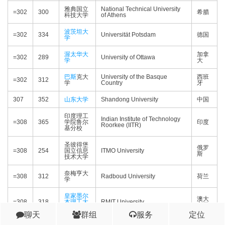
雅典国立
National Technical University
=302
300
希腊
科技大学
of Athens
波茨坦大
=302
334
Universität Potsdam
德国
学
渥太华大
加拿
=302
289
University of Ottawa
学
大
巴斯
克大
University of the Basque
西班
=302
312
学
Country
牙
307
352
山东大学
Shandong University
中国
印度理工
Indian Institute of Technology
=308
365
学院鲁尔
印度
Roorkee (IITR)
基分校
圣彼得堡
俄罗
=308
254
国立信息
ITMO University
斯
技术大学
奈梅亨大
=308
312
Radboud University
荷兰
学
皇家墨尔
澳大
=308
318
本理工大
RMIT University
利亚
学
聊天
群组
服务
定位
=308
316
波鸿大学
Ruhr-Universität Bochum
德国