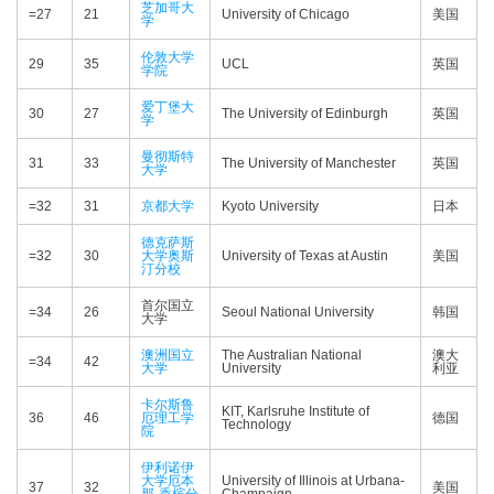
芝加哥大
=27
21
University of Chicago
美国
学
伦敦大学
29
35
UCL
英国
学院
爱丁堡大
30
27
The University of Edinburgh
英国
学
曼彻斯特
31
33
The University of Manchester
英国
大学
=32
31
京都大学
Kyoto University
日本
德克萨斯
=32
30
大学奥斯
University of Texas at Austin
美国
汀分校
首尔国立
=34
26
Seoul National University
韩国
大学
澳洲国立
The Australian National
澳大
=34
42
大学
University
利亚
卡尔斯鲁
KIT, Karlsruhe Institute of
36
46
厄理工学
德国
Technology
院
伊利诺伊
大学厄本
University of Illinois at Urbana-
37
32
美国