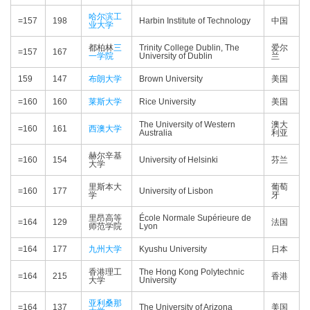
哈尔滨工
=157
198
Harbin Institute of Technology
中国
业大学
都柏林
三
Trinity College Dublin, The
爱尔
=157
167
一学院
University of Dublin
兰
159
147
布朗大学
Brown University
美国
=160
160
莱斯大学
Rice University
美国
The University of Western
澳大
=160
161
西澳大学
Australia
利亚
赫尔辛基
=160
154
University of Helsinki
芬兰
大学
里斯本大
葡萄
=160
177
University of Lisbon
学
牙
里昂高等
École Normale Supérieure de
=164
129
法国
师范学院
Lyon
=164
177
九州大学
Kyushu University
日本
香港理工
The Hong Kong Polytechnic
=164
215
香港
大学
University
亚利桑那
=164
137
The University of Arizona
美国