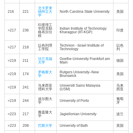
北卡罗来
216
221
纳州立大
North Carolina State University
美国
学
印度理工
学院克勒
Indian Institute of Technology
=217
236
印度
格布尔分
Kharagpur (IIT-KGP)
校
以色列理
Technion - Israel Institute of
以色
=217
218
工学院
Technology
列
法兰克福
Goethe-University Frankfurt am
=219
211
德国
大学
Main
罗格斯大
Rutgers University–New
=219
174
美国
学
Brunswick
马来西亚
Universiti Sains Malaysia
马来
=219
241
理科大学
(USM)
西亚
波尔图大
葡萄
=219
244
University of Porto
学
牙
雅盖隆大
=223
217
Jagiellonian University
波兰
学
=223
208
巴斯大学
University of Bath
英国