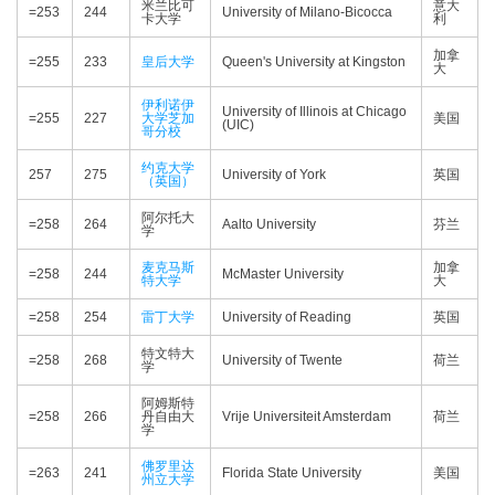
米兰比可
意大
=253
244
University of Milano-Bicocca
卡大学
利
加拿
=255
233
皇后大学
Queen's University at Kingston
大
伊利诺伊
University of Illinois at Chicago
=255
227
大学芝加
美国
(UIC)
哥分校
约克大学
257
275
University of York
英国
（英国）
阿尔托大
=258
264
Aalto University
芬兰
学
麦克马斯
加拿
=258
244
McMaster University
特大学
大
=258
254
雷丁大学
University of Reading
英国
特文特大
=258
268
University of Twente
荷兰
学
阿姆斯特
=258
266
丹自由大
Vrije Universiteit Amsterdam
荷兰
学
佛罗里达
=263
241
Florida State University
美国
州立大学