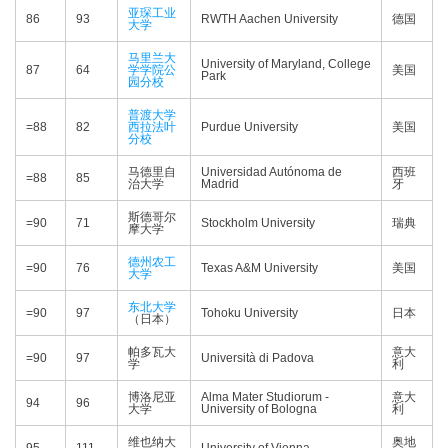
亚琛工业
86
93
RWTH Aachen University
德国
大学
马里兰大
University of Maryland, College
87
64
学学院公
美国
Park
园分校
普渡大学
=88
82
西拉法叶
Purdue University
美国
分校
马德里自
Universidad Autónoma de
西班
=88
85
治大学
Madrid
牙
斯德哥尔
=90
71
Stockholm University
瑞典
摩大学
德州农工
=90
76
Texas A&M University
美国
大学
东北大学
=90
97
Tohoku University
日本
（日本）
帕多瓦大
意大
=90
97
Università di Padova
学
利
博洛尼亚
Alma Mater Studiorum -
意大
94
96
大学
University of Bologna
利
维也纳大
奥地