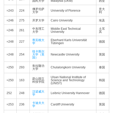
国民大学
Malaysia (UKM)
西亚
佛罗伦萨
意大
=243
224
University of Florence
大学
利
=246
275
开罗大学
Cairo University
埃及
中东理工
Middle East Technical
土耳
=246
261
大学
University
其
蒂宾根大
Eberhard Karls Universität
=248
227
德国
学
Tübingen
纽卡斯尔
=248
254
大学（英
Newcastle University
英国
国）
朱拉隆功
=250
293
Chulalongkorn University
泰国
大学
Ulsan National Institute of
蔚山国立
=250
163
Science and Technology
韩国
科技学院
(UNIST)
汉诺威大
252
248
Leibniz University Hannover
德国
学
卡迪夫大
=253
236
Cardiff University
英国
学