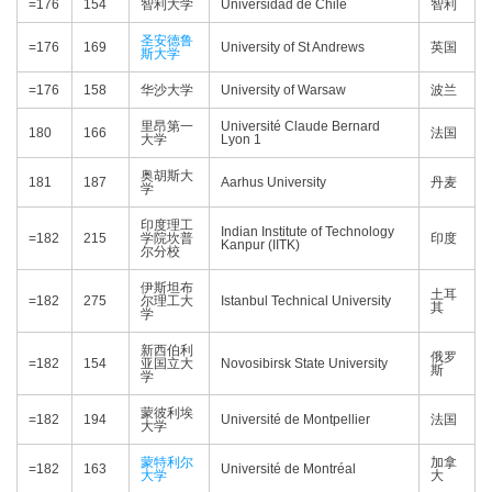
=176
154
智利大学
Universidad de Chile
智利
圣安德鲁
=176
169
University of St Andrews
英国
斯大学
=176
158
华沙大学
University of Warsaw
波兰
里昂第一
Université Claude Bernard
180
166
法国
大学
Lyon 1
奥胡斯大
181
187
Aarhus University
丹麦
学
印度理工
Indian Institute of Technology
=182
215
学院坎普
印度
Kanpur (IITK)
尔分校
伊斯坦布
土耳
=182
275
尔理工大
Istanbul Technical University
其
学
新西伯利
俄罗
=182
154
亚国立大
Novosibirsk State University
斯
学
蒙彼利埃
=182
194
Université de Montpellier
法国
大学
蒙特利尔
加拿
=182
163
Université de Montréal
大学
大