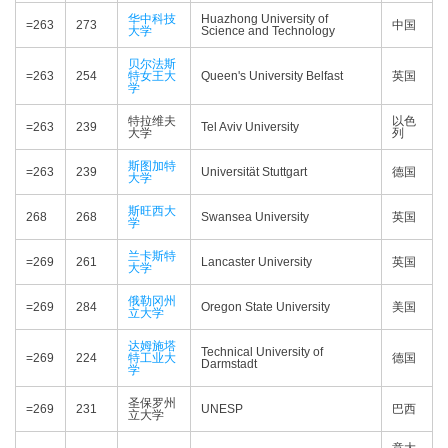
华中科技
Huazhong University of
=263
273
中国
大学
Science and Technology
贝尔法斯
=263
254
特女王大
Queen's University Belfast
英国
学
特拉维夫
以色
=263
239
Tel Aviv University
大学
列
斯图加特
=263
239
Universität Stuttgart
德国
大学
斯旺西大
268
268
Swansea University
英国
学
兰卡斯特
=269
261
Lancaster University
英国
大学
俄勒冈州
=269
284
Oregon State University
美国
立大学
达姆施塔
Technical University of
=269
224
特工业大
德国
Darmstadt
学
圣保罗州
=269
231
UNESP
巴西
立大学