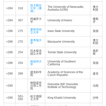
纽卡斯尔
The University of Newcastle,
澳大
=284
318
大学（澳
Australia (UON)
利亚
洲）
阿威罗大
葡萄
=284
307
University of Aveiro
学
牙
爱荷华州
=286
275
Iowa State University
美国
立大学
麦考瑞大
澳大
=286
270
Macquarie University
学
利亚
托木斯克
俄罗
=286
254
Tomsk State University
国立大学
斯
南加州大
University of Southern
=286
254
美国
学
California
捷克科学
Academy of Sciences of the
=290
289
捷克
院
Czech Republic
格勒诺布
Grenoble INP, Grenoble
=290
尔理工学
法国
Institute of Technology
院
501-
哈立德国
=290
King Khalid University
沙特
550
王大学