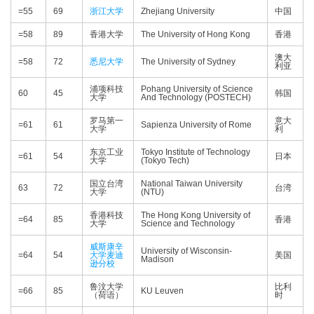
=55
69
浙江大学
Zhejiang University
中国
=58
89
香港大学
The University of Hong Kong
香港
澳大
=58
72
悉尼大学
The University of Sydney
利亚
浦项科技
Pohang University of Science
60
45
韩国
大学
And Technology (POSTECH)
罗马第一
意大
=61
61
Sapienza University of Rome
大学
利
东京工业
Tokyo Institute of Technology
=61
54
日本
大学
(Tokyo Tech)
国立台湾
National Taiwan University
63
72
台湾
大学
(NTU)
香港科技
The Hong Kong University of
=64
85
香港
大学
Science and Technology
威斯康辛
University of Wisconsin-
=64
54
大学麦迪
美国
Madison
逊分校
鲁汶大学
比利
=66
85
KU Leuven
（荷语）
时