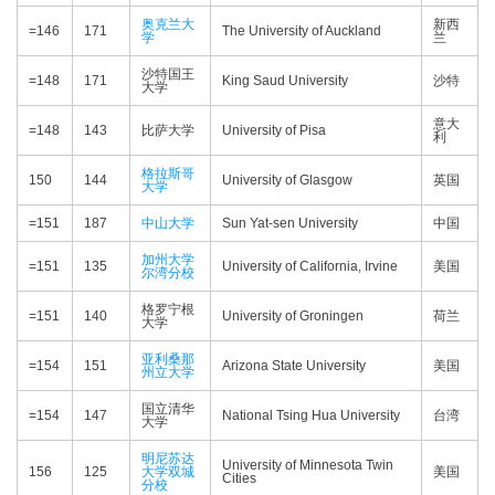
奥克兰大
新西
=146
171
The University of Auckland
学
兰
沙特国王
=148
171
King Saud University
沙特
大学
意大
=148
143
比萨大学
University of Pisa
利
格拉斯哥
150
144
University of Glasgow
英国
大学
=151
187
中山大学
Sun Yat-sen University
中国
加州大学
=151
135
University of California, Irvine
美国
尔湾分校
格罗宁根
=151
140
University of Groningen
荷兰
大学
亚利桑那
=154
151
Arizona State University
美国
州立大学
国立清华
=154
147
National Tsing Hua University
台湾
大学
明尼苏达
University of Minnesota Twin
156
125
大学双城
美国
Cities
分校