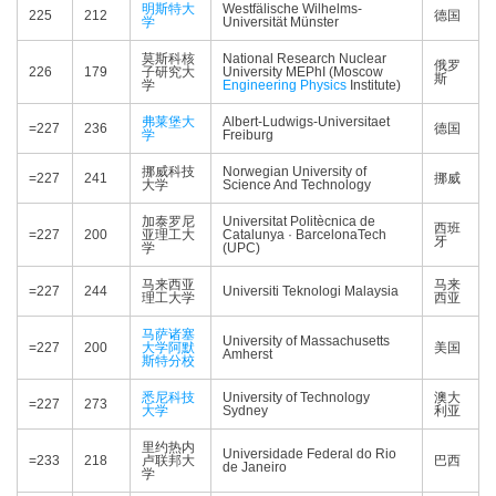
明斯特大
Westfälische Wilhelms-
225
212
德国
学
Universität Münster
莫斯科核
National Research Nuclear
俄罗
226
179
子研究大
University MEPhI (Moscow
斯
学
Engineering Physics
Institute)
弗莱堡大
Albert-Ludwigs-Universitaet
=227
236
德国
学
Freiburg
挪威科技
Norwegian University of
=227
241
挪威
大学
Science And Technology
加泰罗尼
Universitat Politècnica de
西班
=227
200
亚理工大
Catalunya · BarcelonaTech
牙
学
(UPC)
马来西亚
马来
=227
244
Universiti Teknologi Malaysia
理工大学
西亚
马萨诸塞
University of Massachusetts
=227
200
大学阿默
美国
Amherst
斯特分校
悉尼科技
University of Technology
澳大
=227
273
大学
Sydney
利亚
里约热内
Universidade Federal do Rio
=233
218
卢联邦大
巴西
de Janeiro
学