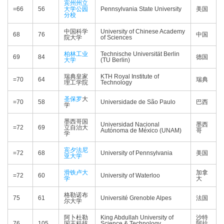
宾州州立
=66
56
大学公园
Pennsylvania State University
美国
分校
中国科学
University of Chinese Academy
68
76
中国
院大学
of Sciences
柏林工业
Technische Universität Berlin
69
84
德国
大学
(TU Berlin)
瑞典皇家
KTH Royal Institute of
=70
64
瑞典
理工学院
Technology
圣保罗
大
=70
58
Universidade de São Paulo
巴西
学
墨西哥国
Universidad Nacional
墨西
=72
69
立自治大
Autónoma de México (UNAM)
哥
学
宾夕法尼
=72
68
University of Pennsylvania
美国
亚大学
滑铁卢大
加拿
=72
60
University of Waterloo
学
大
格勒诺布
75
61
Université Grenoble Alpes
法国
尔大学
阿卜杜勒
King Abdullah University of
沙特
76
105
国王科技
Science & Technology
阿拉