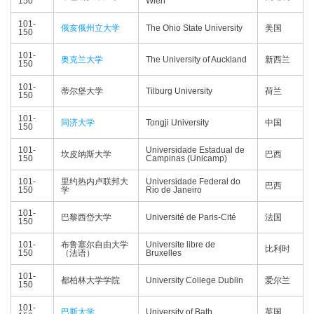
150
Wien
101-
俄亥俄州立大学
The Ohio State University
美国
150
101-
奥克兰大学
The University of Auckland
新西兰
150
101-
蒂尔堡大学
Tilburg University
荷兰
150
101-
同济大学
Tongji University
中国
150
101-
Universidade Estadual de
坎皮纳斯大学
巴西
150
Campinas (Unicamp)
101-
里约热内卢联邦大
Universidade Federal do
巴西
150
学
Rio de Janeiro
101-
巴黎西岱大学
Université de Paris-Cité
法国
150
101-
布鲁塞尔自由大学
Universite libre de
比利时
150
（法语）
Bruxelles
101-
都柏林大学学院
University College Dublin
爱尔兰
150
101-
巴斯大学
University of Bath
英国