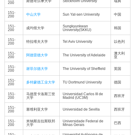
斯德哥尔摩大学
Stockholm University
瑞典
200
151-
中山大学
Sun Yat-sen University
中国
200
151-
Sungkyunkwan
成均馆大学
韩国
200
University(SKKU)
151-
特拉维夫大学
Tel Aviv University
以色列
200
151-
澳大利
阿德雷德大学
The University of Adelaide
200
亚
151-
谢菲尔德大学
The University of Sheffield
英国
200
151-
多特蒙德工业大学
TU Dortmund University
德国
200
151-
马德里卡洛斯三世
Universidad Carlos III de
西班牙
200
大学
Madrid (UC3M)
151-
塞维利亚大学
Universidad de Sevilla
西班牙
200
151-
米纳斯吉拉斯联邦
Universidade Federal de
巴西
200
大学
Minas Gerais
151-
Universitat Autònoma de