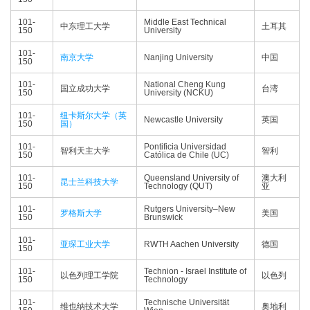
101-
Middle East Technical
中东理工大学
土耳其
150
University
101-
南京大学
Nanjing University
中国
150
101-
National Cheng Kung
国立成功大学
台湾
150
University (NCKU)
101-
纽卡斯尔大学（英
Newcastle University
英国
150
国）
101-
Pontificia Universidad
智利天主大学
智利
150
Católica de Chile (UC)
101-
Queensland University of
澳大利
昆士兰科技大学
150
Technology (QUT)
亚
101-
Rutgers University–New
罗格斯大学
美国
150
Brunswick
101-
亚琛工业大学
RWTH Aachen University
德国
150
101-
Technion - Israel Institute of
以色列理工学院
以色列
150
Technology
101-
Technische Universität
维也纳技术大学
奥地利