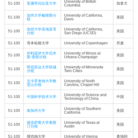
University of British
51-100
英属哥伦比亚大学
加拿大
Columbia
加州大学戴维斯分
University of California,
51-100
美国
校
Davis
加州大学圣地亚哥
University of California,
51-100
美国
分校
San Diego (UCSD)
51-100
哥本哈根大学
University of Copenhagen
丹麦
伊利诺伊大学厄本
University of Illinois at
51-100
美国
那-香槟分校
Urbana-Champaign
明尼苏达大学双城
University of Minnesota
51-100
美国
分校
Twin Cities
北卡罗来纳大学教
University of North
51-100
美国
堂山分校
Carolina, Chapel Hill
University of Science and
51-100
中国科学技术大学
中国
Technology of China
University of Southern
51-100
南加州大学
美国
California
德克萨斯大学奥斯
University of Texas at
51-100
美国
汀分校
Austin
51-100
维也纳大学
University of Vienna
奥地利