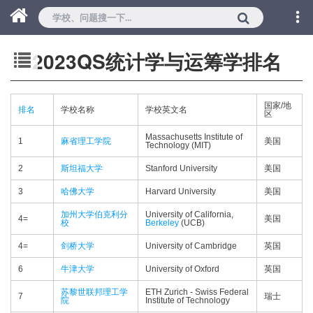
2023QS统计学与运筹学排名
国家/地
排名
学校名称
学校英文名
区
Massachusetts Institute of
1
麻省理工学院
美国
Technology (MIT)
2
斯坦福大学
Stanford University
美国
3
哈佛大学
Harvard University
美国
加州大学伯克利分
University of California,
4=
美国
校
Berkeley
(UCB)
4=
剑桥大学
University of Cambridge
英国
6
牛津大学
University of Oxford
英国
苏黎世联邦理工学
ETH Zurich - Swiss Federal
7
瑞士
院
Institute of Technology