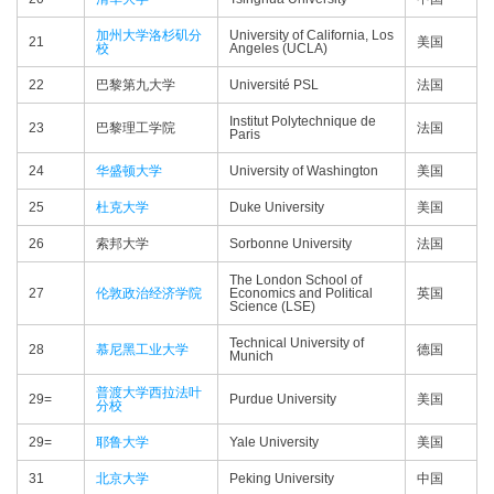
加州大学洛杉矶分
University of California, Los
21
美国
校
Angeles (UCLA)
22
巴黎第九大学
Université PSL
法国
Institut Polytechnique de
23
巴黎理工学院
法国
Paris
24
华盛顿大学
University of Washington
美国
25
杜克大学
Duke University
美国
26
索邦大学
Sorbonne University
法国
The London School of
27
伦敦政治经济学院
Economics and Political
英国
Science (LSE)
Technical University of
28
慕尼黑工业大学
德国
Munich
普渡大学西拉法叶
29=
Purdue University
美国
分校
29=
耶鲁大学
Yale University
美国
31
北京大学
Peking University
中国