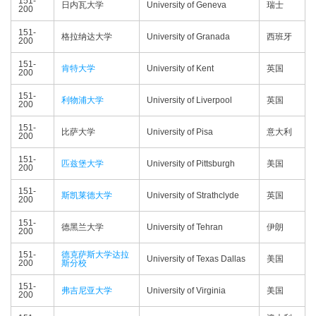
151-
日内瓦大学
University of Geneva
瑞士
200
151-
格拉纳达大学
University of Granada
西班牙
200
151-
肯特大学
University of Kent
英国
200
151-
利物浦大学
University of Liverpool
英国
200
151-
比萨大学
University of Pisa
意大利
200
151-
匹兹堡大学
University of Pittsburgh
美国
200
151-
斯凯莱德大学
University of Strathclyde
英国
200
151-
德黑兰大学
University of Tehran
伊朗
200
151-
德克萨斯大学达拉
University of Texas Dallas
美国
200
斯分校
151-
弗吉尼亚大学
University of Virginia
美国
200