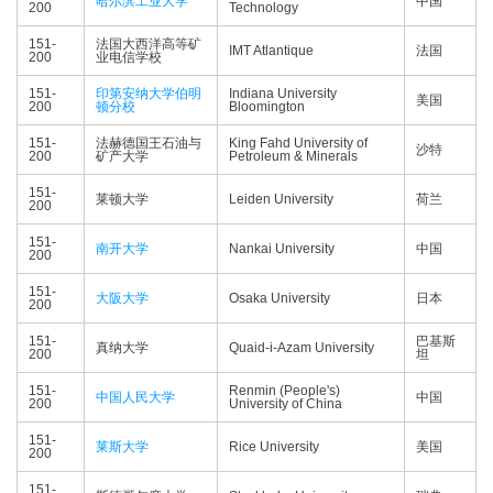
哈尔滨工业大学
中国
200
Technology
151-
法国大西洋高等矿
IMT Atlantique
法国
200
业电信学校
151-
印第安纳大学伯明
Indiana University
美国
200
顿分校
Bloomington
151-
法赫德国王石油与
King Fahd University of
沙特
200
矿产大学
Petroleum & Minerals
151-
莱顿大学
Leiden University
荷兰
200
151-
南开大学
Nankai University
中国
200
151-
大阪大学
Osaka University
日本
200
151-
巴基斯
真纳大学
Quaid-i-Azam University
200
坦
151-
Renmin (People's)
中国人民大学
中国
200
University of China
151-
莱斯大学
Rice University
美国
200
151-