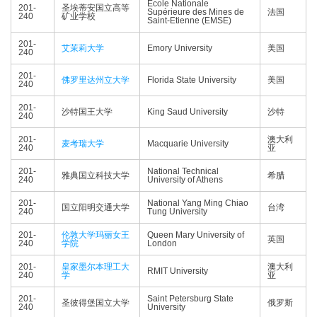
École Nationale
201-
圣埃蒂安国立高等
Supérieure des Mines de
法国
240
矿业学校
Saint-Etienne (EMSE)
201-
艾茉莉大学
Emory University
美国
240
201-
佛罗里达州立大学
Florida State University
美国
240
201-
沙特国王大学
King Saud University
沙特
240
201-
澳大利
麦考瑞大学
Macquarie University
240
亚
201-
National Technical
雅典国立科技大学
希腊
240
University of Athens
201-
National Yang Ming Chiao
国立阳明交通大学
台湾
240
Tung University
201-
伦敦大学玛丽女王
Queen Mary University of
英国
240
学院
London
201-
皇家墨尔本理工大
澳大利
RMIT University
240
学
亚
201-
Saint Petersburg State
圣彼得堡国立大学
俄罗斯
240
University