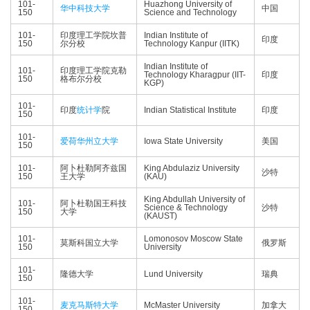
101-
Huazhong University of
华中科技大学
中国
150
Science and Technology
101-
印度理工学院坎普
Indian Institute of
印度
150
尔分校
Technology Kanpur (IITK)
Indian Institute of
101-
印度理工学院克勒
Technology Kharagpur (IIT-
印度
150
格布尔分校
KGP)
101-
印度
统计学
院
Indian Statistical Institute
印度
150
101-
爱荷华州立大学
Iowa State University
美国
150
101-
阿卜杜勒阿齐兹国
King Abdulaziz University
沙特
150
王大学
(KAU)
King Abdullah University of
101-
阿卜杜勒国王科技
Science & Technology
沙特
150
大学
(KAUST)
101-
Lomonosov Moscow State
莫斯科国立大学
俄罗斯
150
University
101-
隆德大学
Lund University
瑞典
150
101-
麦克马斯特大学
McMaster University
加拿大
150