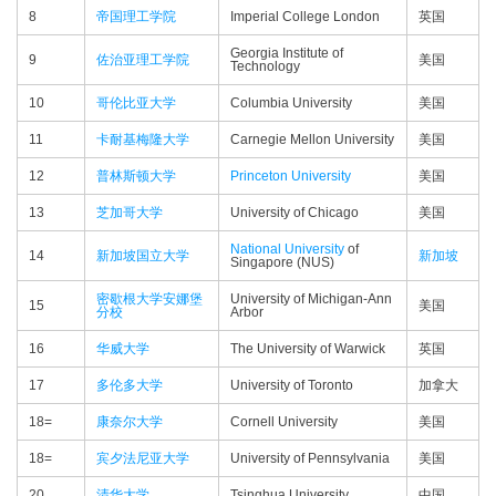
8
帝国理工学院
Imperial College London
英国
Georgia Institute of
9
佐治亚理工学院
美国
Technology
10
哥伦比亚大学
Columbia University
美国
11
卡耐基梅隆大学
Carnegie Mellon University
美国
12
普林斯顿大学
Princeton University
美国
13
芝加哥大学
University of Chicago
美国
National University
of
14
新加坡国立大学
新加坡
Singapore (NUS)
密歇根大学安娜堡
University of Michigan-Ann
15
美国
分校
Arbor
16
华威大学
The University of Warwick
英国
17
多伦多大学
University of Toronto
加拿大
18=
康奈尔大学
Cornell University
美国
18=
宾夕法尼亚大学
University of Pennsylvania
美国
20
清华大学
Tsinghua University
中国