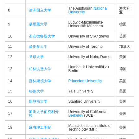
The Australian
National
澳大利
8
澳洲国立大学
University
亚
Ludwig-Maximilians-
9
慕尼黑大学
德国
Universität München
10
圣安德鲁斯大学
University of St Andrews
英国
11
多伦多大学
University of Toronto
加拿大
12
圣母大学
University of Notre Dame
美国
Humboldt-Universität zu
13
柏林洪堡大学
德国
Berlin
14
普林斯顿大学
Princeton University
美国
15
耶鲁大学
Yale University
美国
16
斯坦福大学
Stanford University
美国
加州大学伯克利分
University of California,
17
美国
校
Berkeley
(UCB)
Massachusetts Institute of
18
麻省理工学院
美国
Technology (MIT)