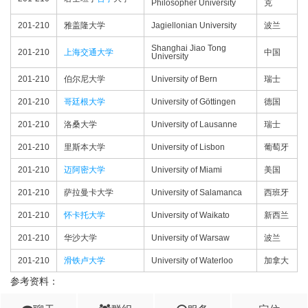
Philosopher University
克
201-210
雅盖隆大学
Jagiellonian University
波兰
Shanghai Jiao Tong
201-210
上海交通大学
中国
University
201-210
伯尔尼大学
University of Bern
瑞士
201-210
哥廷根大学
University of Göttingen
德国
201-210
洛桑大学
University of Lausanne
瑞士
201-210
里斯本大学
University of Lisbon
葡萄牙
201-210
迈阿密大学
University of Miami
美国
201-210
萨拉曼卡大学
University of Salamanca
西班牙
201-210
怀卡托大学
University of Waikato
新西兰
201-210
华沙大学
University of Warsaw
波兰
201-210
滑铁卢大学
University of Waterloo
加拿大
参考资料：
(1)
QS World University Rankings by Subject 2023: Philosophy​
QS