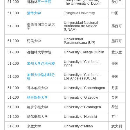
Trinity College Dublin,
51-100
都柏林
三一学院
爱尔兰
The University of Dublin
51-100
清华大学
Tsinghua University
中国
Universidad Nacional
墨西哥国立自治大
51-100
Autónoma de México
墨西哥
学
(UNAM)
Universidad
51-100
泛美大学
墨西哥
Panamericana (UP)
51-100
都柏林大学学院
University College Dublin
爱尔兰
University of California,
51-100
加州大学尔湾分校
美国
Irvine
加州大学洛杉矶分
University of California,
51-100
美国
校
Los Angeles (UCLA)
51-100
哥本哈根大学
University of Copenhagen
丹麦
51-100
格拉斯哥大学
University of Glasgow
英国
51-100
格罗宁根大学
University of Groningen
荷兰
51-100
赫尔辛基大学
University of Helsinki
芬兰
51-100
米兰大学
University of Milan
意大利