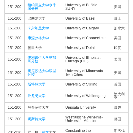
纽约州立大学水牛
University at Buffalo
151-200
美国
城分校
SUNY
151-200
巴塞尔大学
University of Basel
瑞士
151-200
卡尔加里大学
University of Calgary
加拿大
151-200
康涅狄格大学
University of Connecticut
美国
151-200
德里大学
University of Delhi
印度
伊利诺伊大学芝加
University of Illinois at
151-200
美国
哥分校
Chicago (UIC)
明尼苏达大学双城
University of Minnesota
151-200
美国
分校
Twin Cities
151-200
斯特林大学
University of Stirling
英国
澳大利
151-200
卧龙岗大学
University of Wollongong
亚
151-200
乌普萨拉大学
Uppsala University
瑞典
Westfälische Wilhelms-
151-200
明斯特大学
德国
Universität Münster
Constantine the
斯洛伐
201-210
君士坦丁
哲学
大学