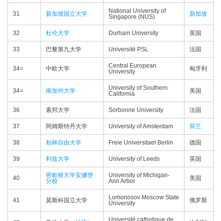
National University of
31
新加坡国立大学
新加坡
Singapore (NUS)
32
杜伦大学
Durham University
英国
33
巴黎第九大学
Université PSL
法国
Central European
34=
中欧大学
匈牙利
University
University of Southern
34=
南加州大学
美国
California
36
索邦大学
Sorbonne University
法国
37
阿姆斯特丹大学
University of Amsterdam
荷兰
38
柏林自由大学
Freie Universitaet Berlin
德国
39
利兹大学
University of Leeds
英国
密歇根大学安娜堡
University of Michigan-
40
美国
分校
Ann Arbor
Lomonosov Moscow State
41
莫斯科国立大学
俄罗斯
University
Université catholique de