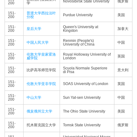
Novosibirsk State University
俄罗斯
200
学
151-
普渡大学西拉法叶
Purdue University
美国
200
分校
151-
Queen's University at
皇后大学
加拿大
200
Kingston
151-
Renmin (People's)
中国人民大学
中国
200
University of China
151-
伦敦大学皇家霍洛
Royal Holloway University of
英国
200
威学院
London
151-
Scuola Normale Superiore
比萨高等师范学院
意大利
200
di Pisa
151-
伦敦大学亚非学院
SOAS University of London
英国
200
151-
中山大学
Sun Yat-sen University
中国
200
151-
俄亥俄州立大学
The Ohio State University
美国
200
151-
托木斯克国立大学
Tomsk State University
俄罗斯
200