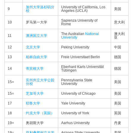
加州大学洛杉矶分
University of California, Los
9
美国
校
Angeles (UCLA)
Sapienza University of
10
罗马第一大学
意大利
Rome
The Australian
National
澳大利
11
澳洲国立大学
University
亚
12
北京大学
Peking University
中国
13
柏林自由大学
Freie Universitaet Berlin
德国
Eberhard Karls Universität
14
蒂宾根大学
德国
Tübingen
宾州州立大学公园
Pennsylvania State
15=
美国
分校
University
15=
芝加哥大学
University of Chicago
美国
17
耶鲁大学
Yale University
美国
18
约克大学（英国）
University of York
英国
19=
奥胡斯大学
Aarhus University
丹麦
19=
亚利桑那州立大学
Arizona State University
美国