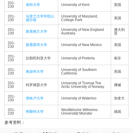
201-
肯特大学
University of Kent
英国
230
201-
马里兰大学学院公
University of Maryland,
美国
230
园分校
College Park
201-
University of New England
澳大利
新英格兰大学
230
Australia
亚
201-
新墨西哥大学
University of New Mexico
美国
230
201-
比勒陀利亚大学
University of Pretoria
南非
230
201-
University of Southern
南加州大学
美国
230
California
201-
University of Tromsø The
特罗姆瑟大学
挪威
230
Arctic University of Norway
201-
滑铁卢大学
University of Waterloo
加拿大
230
201-
Westfälische Wilhelms-
明斯特大学
德国
230
Universität Münster
参考资料：
(1)
QS World University Rankings by Subject 2022: Archaeology​
QS