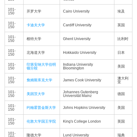
101-
开罗大学
Cairo University
埃及
150
101-
卡迪夫大学
Cardiff University
英国
150
101-
根特大学
Ghent University
比利时
150
101-
北海道大学
Hokkaido University
日本
150
101-
印第安纳大学伯明
Indiana University
美国
150
顿分校
Bloomington
101-
澳大利
詹姆斯库克大学
James Cook University
150
亚
101-
Johannes Gutenberg
美因茨大学
德国
150
Universität Mainz
101-
约翰霍普金斯大学
Johns Hopkins University
美国
150
101-
伦敦大学国王学院
King's College London
英国
150
101-
隆德大学
Lund University
瑞典