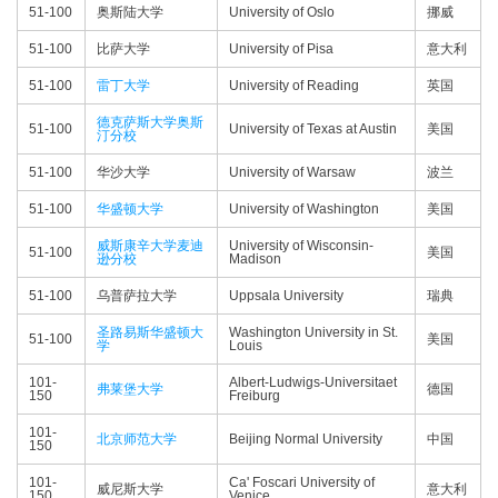
51-100
奥斯陆大学
University of Oslo
挪威
51-100
比萨大学
University of Pisa
意大利
51-100
雷丁大学
University of Reading
英国
德克萨斯大学奥斯
51-100
University of Texas at Austin
美国
汀分校
51-100
华沙大学
University of Warsaw
波兰
51-100
华盛顿大学
University of Washington
美国
威斯康辛大学麦迪
University of Wisconsin-
51-100
美国
逊分校
Madison
51-100
乌普萨拉大学
Uppsala University
瑞典
圣路易斯华盛顿大
Washington University in St.
51-100
美国
学
Louis
101-
Albert-Ludwigs-Universitaet
弗莱堡大学
德国
150
Freiburg
101-
北京师范大学
Beijing Normal University
中国
150
101-
Ca' Foscari University of
威尼斯大学
意大利
150
Venice