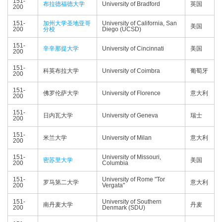
151-
布拉德福德大学
University of Bradford
英国
200
151-
加州大学圣地亚哥
University of California, San
美国
200
分校
Diego (UCSD)
151-
辛辛那提大学
University of Cincinnati
美国
200
151-
科英布拉大学
University of Coimbra
葡萄牙
200
151-
佛罗伦萨大学
University of Florence
意大利
200
151-
日内瓦大学
University of Geneva
瑞士
200
151-
米兰大学
University of Milan
意大利
200
151-
University of Missouri,
密苏里大学
美国
200
Columbia
151-
University of Rome "Tor
罗马第二大学
意大利
200
Vergata"
151-
University of Southern
南丹麦大学
丹麦
200
Denmark (SDU)