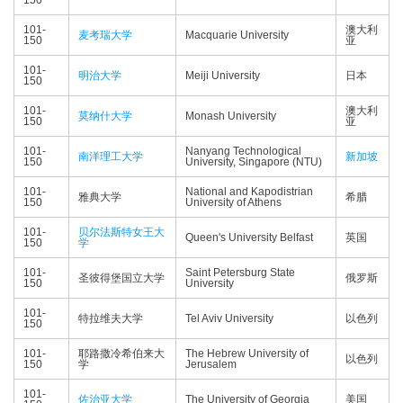
150
101-
澳大利
麦考瑞大学
Macquarie University
150
亚
101-
明治大学
Meiji University
日本
150
101-
澳大利
莫纳什大学
Monash University
150
亚
101-
Nanyang Technological
南洋理工大学
新加坡
150
University, Singapore (NTU)
101-
National and Kapodistrian
雅典大学
希腊
150
University of Athens
101-
贝尔法斯特女王大
Queen's University Belfast
英国
150
学
101-
Saint Petersburg State
圣彼得堡国立大学
俄罗斯
150
University
101-
特拉维夫大学
Tel Aviv University
以色列
150
101-
耶路撒冷希伯来大
The Hebrew University of
以色列
150
学
Jerusalem
101-
佐治亚大学
The University of Georgia
美国