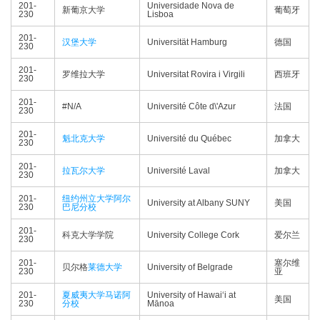
201-
Universidade Nova de
新葡京大学
葡萄牙
230
Lisboa
201-
汉堡大学
Universität Hamburg
德国
230
201-
罗维拉大学
Universitat Rovira i Virgili
西班牙
230
201-
#N/A
Université Côte d\'Azur
法国
230
201-
魁北克大学
Université du Québec
加拿大
230
201-
拉瓦尔大学
Université Laval
加拿大
230
201-
纽约州立大学阿尔
University at Albany SUNY
美国
230
巴尼分校
201-
科克大学学院
University College Cork
爱尔兰
230
201-
塞尔维
贝尔格
莱德大学
University of Belgrade
230
亚
201-
夏威夷大学马诺阿
University of Hawaiʻi at
美国
230
分校
Mānoa