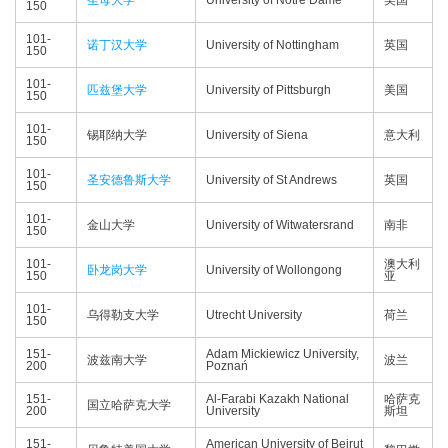
圣母大学
University of Notre Dame
美国
150
101-
诺丁汉大学
University of Nottingham
英国
150
101-
匹兹堡大学
University of Pittsburgh
美国
150
101-
锡耶纳大学
University of Siena
意大利
150
101-
圣安德鲁斯大学
University of St Andrews
英国
150
101-
金山大学
University of Witwatersrand
南非
150
101-
澳大利
卧龙岗大学
University of Wollongong
150
亚
101-
乌得勒支大学
Utrecht University
荷兰
150
151-
Adam Mickiewicz University,
波兹南大学
波兰
200
Poznań
151-
Al-Farabi Kazakh National
哈萨克
国立哈萨克大学
200
University
斯坦
151-
American University of Beirut