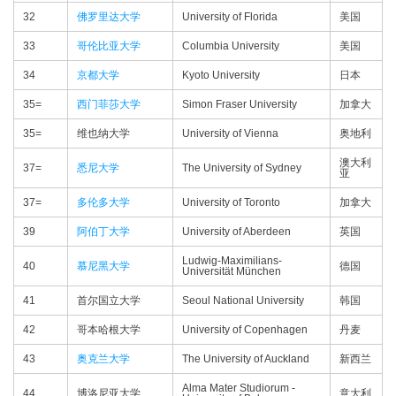
32
佛罗里达大学
University of Florida
美国
33
哥伦比亚大学
Columbia University
美国
34
京都大学
Kyoto University
日本
35=
西门菲莎大学
Simon Fraser University
加拿大
35=
维也纳大学
University of Vienna
奥地利
澳大利
37=
悉尼大学
The University of Sydney
亚
37=
多伦多大学
University of Toronto
加拿大
39
阿伯丁大学
University of Aberdeen
英国
Ludwig-Maximilians-
40
慕尼黑大学
德国
Universität München
41
首尔国立大学
Seoul National University
韩国
42
哥本哈根大学
University of Copenhagen
丹麦
43
奥克兰大学
The University of Auckland
新西兰
Alma Mater Studiorum -
44
博洛尼亚大学
意大利