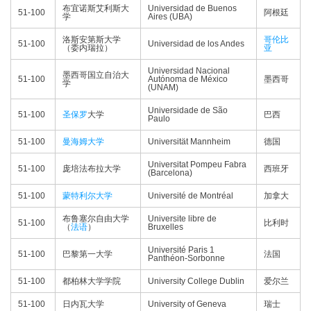
布宜诺斯艾利斯大
Universidad de Buenos
51-100
阿根廷
学
Aires (UBA)
洛斯安第斯大学
哥伦比
51-100
Universidad de los Andes
（委内瑞拉）
亚
Universidad Nacional
墨西哥国立自治大
51-100
Autónoma de México
墨西哥
学
(UNAM)
Universidade de São
51-100
圣保罗
大学
巴西
Paulo
51-100
曼海姆大学
Universität Mannheim
德国
Universitat Pompeu Fabra
51-100
庞培法布拉大学
西班牙
(Barcelona)
51-100
蒙特利尔大学
Université de Montréal
加拿大
布鲁塞尔自由大学
Universite libre de
51-100
比利时
（
法语
）
Bruxelles
Université Paris 1
51-100
巴黎第一大学
法国
Panthéon-Sorbonne
51-100
都柏林大学学院
University College Dublin
爱尔兰
51-100
日内瓦大学
University of Geneva
瑞士