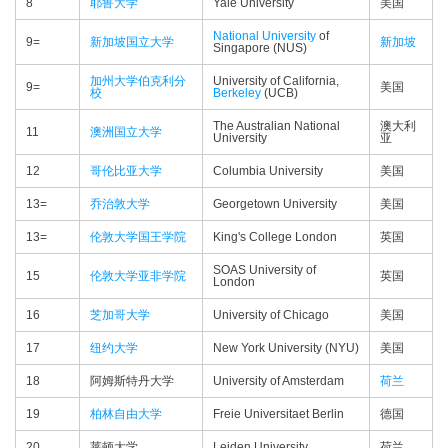
8
耶鲁大学
Yale University
美国
National University
of
9=
新加坡国立大学
新加坡
Singapore (NUS)
加州大学伯克利分
University of California,
9=
美国
校
Berkeley
(UCB)
The Australian National
澳大利
11
澳洲国立大学
University
亚
12
哥伦比亚大学
Columbia University
美国
13=
乔治敦大学
Georgetown University
美国
13=
伦敦大学国王学院
King's College London
英国
SOAS University of
15
伦敦大学亚非学院
英国
London
16
芝加哥大学
University of Chicago
美国
17
纽约大学
New York University (NYU)
美国
18
阿姆斯特丹大学
University of Amsterdam
荷兰
19
柏林自由大学
Freie Universitaet Berlin
德国
20
莱顿大学
Leiden University
荷兰