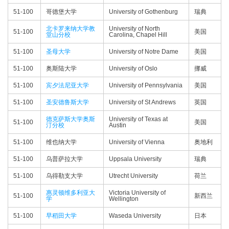
51-100
哥德堡大学
University of Gothenburg
瑞典
北卡罗来纳大学教
University of North
51-100
美国
堂山分校
Carolina, Chapel Hill
51-100
圣母大学
University of Notre Dame
美国
51-100
奥斯陆大学
University of Oslo
挪威
51-100
宾夕法尼亚大学
University of Pennsylvania
美国
51-100
圣安德鲁斯大学
University of St Andrews
英国
德克萨斯大学奥斯
University of Texas at
51-100
美国
汀分校
Austin
51-100
维也纳大学
University of Vienna
奥地利
51-100
乌普萨拉大学
Uppsala University
瑞典
51-100
乌得勒支大学
Utrecht University
荷兰
惠灵顿维多利亚大
Victoria University of
51-100
新西兰
学
Wellington
51-100
早稻田大学
Waseda University
日本