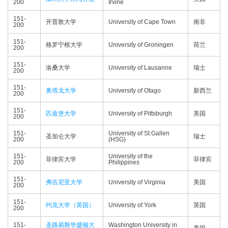
200
Irvine
151-
开普敦大学
University of Cape Town
南非
200
151-
格罗宁根大学
University of Groningen
荷兰
200
151-
洛桑大学
University of Lausanne
瑞士
200
151-
奥塔戈大学
University of Otago
新西兰
200
151-
匹兹堡大学
University of Pittsburgh
美国
200
151-
University of St.Gallen
圣加仑大学
瑞士
200
(HSG)
151-
University of the
菲律宾大学
菲律宾
200
Philippines
151-
弗吉尼亚大学
University of Virginia
美国
200
151-
约克大学（英国）
University of York
英国
200
151-
圣路易斯华盛顿大
Washington University in