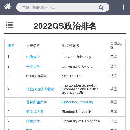
2022QS政治排名
国家/地
排名
学校名称
学校英文名
区
1
哈佛大学
Harvard University
美国
2
牛津大学
University of Oxford
英国
3
巴黎政治学院
Sciences Po
法国
The London School of
4
伦敦政治经济学院
Economics and Political
英国
Science (LSE)
5
普林斯顿大学
Princeton University
美国
6
斯坦福大学
Stanford University
美国
7
剑桥大学
University of Cambridge
英国