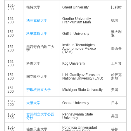
151-
根特大学
Ghent University
比利时
200
151-
Goethe-University
法兰克福大学
德国
200
Frankfurt am Main
151-
澳大利
格里菲斯大学
Griffith University
200
亚
Instituto Tecnológico
151-
墨西哥自治理工大
Autónomo de México
墨西哥
200
学
(ITAM)
151-
科奇大学
Koç University
土耳其
200
151-
L.N. Gumilyov Eurasian
哈萨克
国立欧亚大学
200
National University (ENU)
斯坦
151-
密歇根州立大学
Michigan State University
美国
200
151-
大阪大学
Osaka University
日本
200
151-
宾州州立大学公园
Pennsylvania State
美国
200
分校
University
151-
Pontificia Universidad
秘鲁天主大学
秘鲁