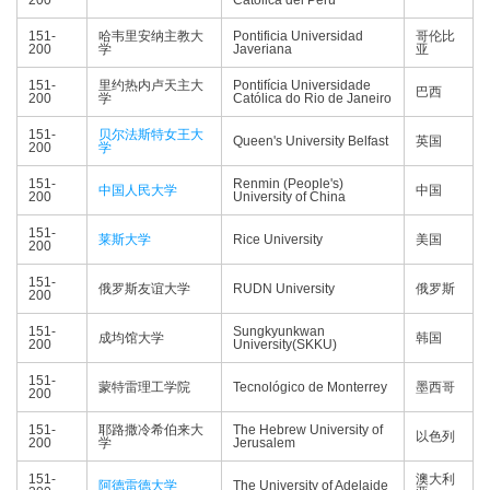
200
Católica del Perú
151-
哈韦里安纳主教大
Pontificia Universidad
哥伦比
200
学
Javeriana
亚
151-
里约热内卢天主大
Pontifícia Universidade
巴西
200
学
Católica do Rio de Janeiro
151-
贝尔法斯特女王大
Queen's University Belfast
英国
200
学
151-
Renmin (People's)
中国人民大学
中国
200
University of China
151-
莱斯大学
Rice University
美国
200
151-
俄罗斯友谊大学
RUDN University
俄罗斯
200
151-
Sungkyunkwan
成均馆大学
韩国
200
University(SKKU)
151-
蒙特雷理工学院
Tecnológico de Monterrey
墨西哥
200
151-
耶路撒冷希伯来大
The Hebrew University of
以色列
200
学
Jerusalem
151-
澳大利
阿德雷德大学
The University of Adelaide