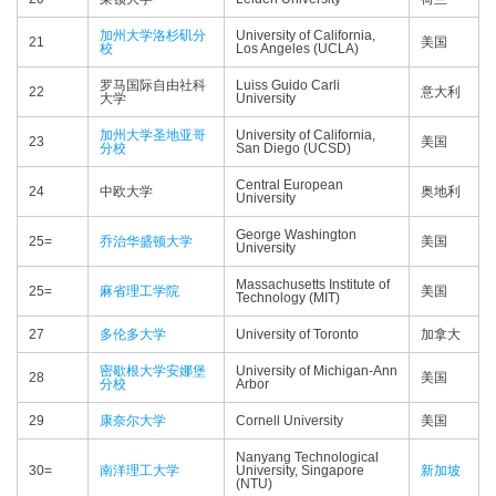
加州大学洛杉矶分
University of California,
21
美国
校
Los Angeles (UCLA)
罗马国际自由社科
Luiss Guido Carli
22
意大利
大学
University
加州大学圣地亚哥
University of California,
23
美国
分校
San Diego (UCSD)
Central European
24
中欧大学
奥地利
University
George Washington
25=
乔治华盛顿大学
美国
University
Massachusetts Institute of
25=
麻省理工学院
美国
Technology (MIT)
27
多伦多大学
University of Toronto
加拿大
密歇根大学安娜堡
University of Michigan-Ann
28
美国
分校
Arbor
29
康奈尔大学
Cornell University
美国
Nanyang Technological
30=
南洋理工大学
University, Singapore
新加坡
(NTU)