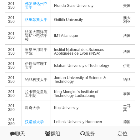
301-
佛罗里达州立
Florida State University
美国
350
大学
301-
澳大
格里菲斯大学
Griffith University
350
利亚
法国大西洋高
301-
等矿业电信学
IMT Atlantique
法国
350
校
301-
里昂应用科学
Institut National des Sciences
法国
350
学院
Appliquées de Lyon (INSA)
301-
伊斯法罕理工
Isfahan University of Technology
伊朗
350
大学
301-
Jordan University of Science &
约旦科技大学
约旦
350
Technology
301-
拉卡班先皇理
King Mongkut's Institute of
泰国
350
工学院
Technology Ladkrabang
301-
土耳
科奇大学
Koç University
350
其
301-
汉诺威大学
Leibniz University Hannover
德国
350
聊天
群组
服务
定位
National Research Nuclear
301-
莫斯科核子研
俄罗
University MEPhI (Moscow
350
究大学
斯