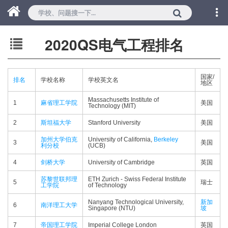
2020QS电气工程排名
国家/
排名
学校名称
学校英文名
地区
Massachusetts Institute of
1
麻省理工学院
美国
Technology (MIT)
2
斯坦福大学
Stanford University
美国
加州大学伯克
University of California,
Berkeley
3
美国
利分校
(UCB)
4
剑桥大学
University of Cambridge
英国
苏黎世联邦理
ETH Zurich - Swiss Federal Institute
5
瑞士
工学院
of Technology
Nanyang Technological University,
新加
6
南洋理工大学
Singapore (NTU)
坡
7
帝国理工学院
Imperial College London
英国