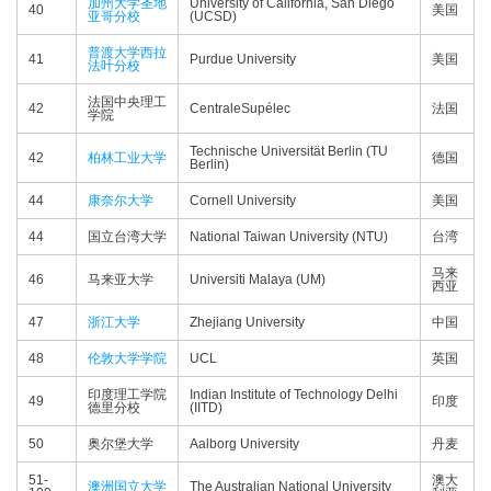
加州大学圣地
University of California, San Diego
40
美国
亚哥分校
(UCSD)
普渡大学西拉
41
Purdue University
美国
法叶分校
法国中央理工
42
CentraleSupélec
法国
学院
Technische Universität Berlin (TU
42
柏林工业大学
德国
Berlin)
44
康奈尔大学
Cornell University
美国
44
国立台湾大学
National Taiwan University (NTU)
台湾
马来
46
马来亚大学
Universiti Malaya (UM)
西亚
47
浙江大学
Zhejiang University
中国
48
伦敦大学学院
UCL
英国
印度理工学院
Indian Institute of Technology Delhi
49
印度
德里分校
(IITD)
50
奥尔堡大学
Aalborg University
丹麦
51-
澳大
澳洲国立大学
The Australian National University