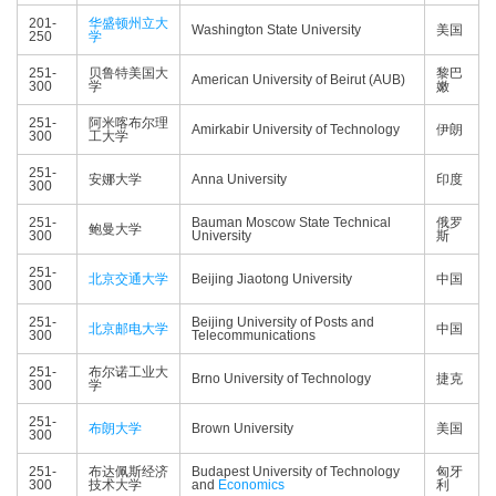
201-
华盛顿州立大
Washington State University
美国
250
学
251-
贝鲁特美国大
黎巴
American University of Beirut (AUB)
300
学
嫩
251-
阿米喀布尔理
Amirkabir University of Technology
伊朗
300
工大学
251-
安娜大学
Anna University
印度
300
251-
Bauman Moscow State Technical
俄罗
鲍曼大学
300
University
斯
251-
北京交通大学
Beijing Jiaotong University
中国
300
251-
Beijing University of Posts and
北京邮电大学
中国
300
Telecommunications
251-
布尔诺工业大
Brno University of Technology
捷克
300
学
251-
布朗大学
Brown University
美国
300
251-
布达佩斯经济
Budapest University of Technology
匈牙
300
技术大学
and
Economics
利