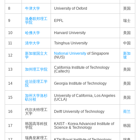
8
牛津大学
University of Oxford
英国
洛桑联邦理工
9
EPFL
瑞士
学院
10
哈佛大学
Harvard University
美国
11
清华大学
Tsinghua University
中国
新加坡国立大
National University
of Singapore
新加
12
学
(NUS)
坡
California Institute of Technology
13
加州理工学院
美国
(Caltech)
佐治亚理工学
14
Georgia Institute of Technology
美国
院
加州大学洛杉
University of California, Los Angeles
15
美国
矶分校
(UCLA)
代尔夫特理工
16
Delft University of Technology
荷兰
大学
韩国高等科技
KAIST - Korea Advanced Institute of
17
韩国
学院
Science & Technology
瑞典皇家理工
17
KTH Royal Institute of Technology
瑞典