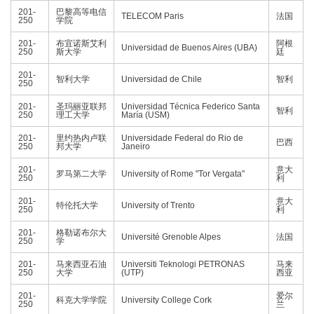
201-
巴黎高等电信
TELECOM Paris
法国
250
学院
201-
布宜诺斯艾利
阿根
Universidad de Buenos Aires (UBA)
250
斯大学
廷
201-
智利大学
Universidad de Chile
智利
250
201-
圣玛丽亚联邦
Universidad Técnica Federico Santa
智利
250
理工大学
María (USM)
201-
里约热内卢联
Universidade Federal do Rio de
巴西
250
邦大学
Janeiro
201-
意大
罗马第二大学
University of Rome "Tor Vergata"
250
利
201-
意大
特伦托大学
University of Trento
250
利
201-
格勒诺布尔大
Université Grenoble Alpes
法国
250
学
201-
马来西亚石油
Universiti Teknologi PETRONAS
马来
250
大学
(UTP)
西亚
201-
爱尔
科克大学学院
University College Cork
250
兰