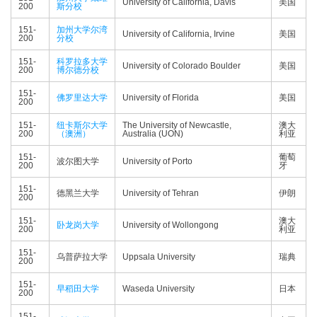
University of California, Davis
美国
200
斯分校
151-
加州大学尔湾
University of California, Irvine
美国
200
分校
151-
科罗拉多大学
University of Colorado Boulder
美国
200
博尔德分校
151-
佛罗里达大学
University of Florida
美国
200
151-
纽卡斯尔大学
The University of Newcastle,
澳大
200
（澳洲）
Australia (UON)
利亚
151-
葡萄
波尔图大学
University of Porto
200
牙
151-
德黑兰大学
University of Tehran
伊朗
200
151-
澳大
卧龙岗大学
University of Wollongong
200
利亚
151-
乌普萨拉大学
Uppsala University
瑞典
200
151-
早稻田大学
Waseda University
日本
200
151-