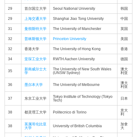
29
首尔国立大学
Seoul National University
韩国
29
上海交通大学
Shanghai Jiao Tong University
中国
31
曼彻斯特大学
The University of Manchester
英国
32
普林斯顿大学
Princeton University
美国
32
香港大学
The University of Hong Kong
香港
34
亚琛工业大学
RWTH Aachen University
德国
新南威尔士大
The University of New South Wales
澳大
35
学
(UNSW Sydney)
利亚
澳大
36
墨尔本大学
The University of Melbourne
利亚
Tokyo Institute of Technology (Tokyo
37
东京工业大学
日本
Tech)
意大
38
都灵理工大学
Politecnico di Torino
利
英属哥伦比亚
加拿
38
University of British Columbia
大学
大