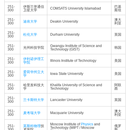
251-
伊斯兰堡通信
巴基
COMSATS University Islamabad
300
卫星大学
斯坦
251-
澳大
迪肯大学
Deakin University
300
利亚
251-
杜伦大学
Durham University
英国
300
251-
Gwangju Institute of Science and
光州科技学院
韩国
300
Technology (GIST)
251-
伊利诺伊理工
Illinois Institute of Technology
美国
300
学院
251-
爱荷华州立大
Iowa State University
美国
300
学
251-
哈里发科技大
Khalifa University of Science and
阿联
300
学
Technology
酋
251-
兰卡斯特大学
Lancaster University
英国
300
251-
澳大
麦考瑞大学
Macquarie University
300
利亚
Moscow Institute of
Physics
and
251-
莫斯科
物理
技
俄罗
Technology (MIPT / Moscow
300
术学院
斯