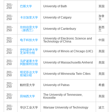
201-
巴斯大学
University of Bath
英国
250
201-
加拿
卡尔加里大学
University of Calgary
250
大
201-
坎特伯雷大学
新西
University of Canterbury
250
（新西兰）
兰
201-
University of Electronic Science and
电子科技大学
中国
250
Technology of China
201-
伊利诺伊大学
University of Illinois at Chicago (UIC)
美国
250
芝加哥分校
201-
马萨诸塞大学
University of Massachusetts Amherst
美国
250
阿默斯特分校
201-
明尼苏达大学
University of Minnesota Twin Cities
美国
250
双城分校
201-
帕特雷大学
University of Patras
希腊
250
201-
The University of Tennessee,
田纳西大学
美国
250
Knoxville
201-
华沙工业大学
Warsaw University of Technology
波兰
250