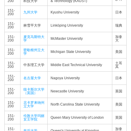
200
科技大学
& Technology (KAUST)
151-
九州大学
Kyushu University
日本
200
151-
林雪平大学
Linköping University
瑞典
200
151-
麦克马斯特大
加拿
McMaster University
200
学
大
151-
密歇根州立大
Michigan State University
美国
200
学
151-
土耳
中东理工大学
Middle East Technical University
200
其
151-
名古屋大学
Nagoya University
日本
200
151-
纽卡斯尔大学
Newcastle University
英国
200
（英国）
151-
北卡罗来纳州
North Carolina State University
美国
200
立大学
151-
伦敦大学玛丽
Queen Mary University of London
英国
200
女王学院
151-
加拿
皇后大学
Queen's University at Kingston