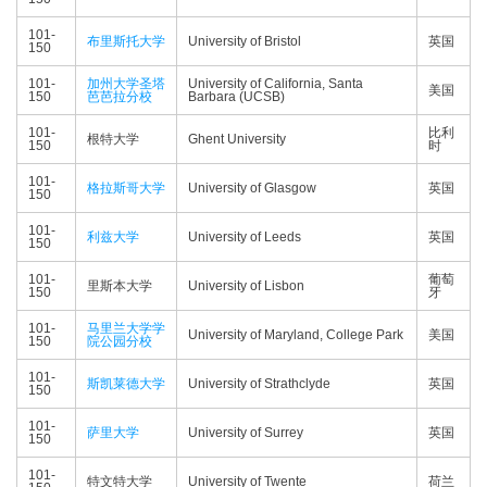
101-
布里斯托大学
University of Bristol
英国
150
101-
加州大学圣塔
University of California, Santa
美国
150
芭芭拉分校
Barbara (UCSB)
101-
比利
根特大学
Ghent University
150
时
101-
格拉斯哥大学
University of Glasgow
英国
150
101-
利兹大学
University of Leeds
英国
150
101-
葡萄
里斯本大学
University of Lisbon
150
牙
101-
马里兰大学学
University of Maryland, College Park
美国
150
院公园分校
101-
斯凯莱德大学
University of Strathclyde
英国
150
101-
萨里大学
University of Surrey
英国
150
101-
特文特大学
University of Twente
荷兰