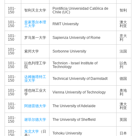
101-
Pontificia Universidad Católica de
智利天主大学
智利
150
Chile (UC)
101-
皇家墨尔本理
澳大
RMIT University
150
工大学
利亚
101-
意大
罗马第一大学
Sapienza University of Rome
150
利
101-
索邦大学
Sorbonne University
法国
150
101-
以色列理工学
Technion - Israel Institute of
以色
150
院
Technology
列
101-
达姆施塔特工
Technical University of Darmstadt
德国
150
业大学
101-
维也纳工业大
奥地
Vienna University of Technology
150
学
利
101-
澳大
阿德雷德大学
The University of Adelaide
150
利亚
101-
谢菲尔德大学
The University of Sheffield
英国
150
101-
东北大学
（日
Tohoku University
日本
150
本）