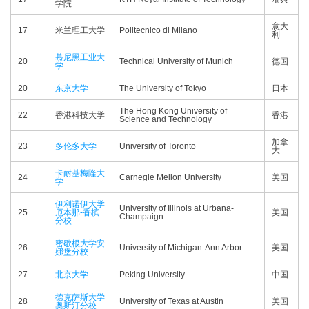
学院
意大
17
米兰理工大学
Politecnico di Milano
利
慕尼黑工业大
20
Technical University of Munich
德国
学
20
东京大学
The University of Tokyo
日本
The Hong Kong University of
22
香港科技大学
香港
Science and Technology
加拿
23
多伦多大学
University of Toronto
大
卡耐基梅隆大
24
Carnegie Mellon University
美国
学
伊利诺伊大学
University of Illinois at Urbana-
25
厄本那-香槟
美国
Champaign
分校
密歇根大学安
26
University of Michigan-Ann Arbor
美国
娜堡分校
27
北京大学
Peking University
中国
德克萨斯大学
28
University of Texas at Austin
美国
奥斯汀分校