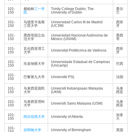
101-
都柏林
三一学
Trinity College Dublin, The
爱尔
150
院
University of Dublin
兰
101-
马德里卡洛斯
Universidad Carlos III de Madrid
西班
150
三世大学
(UC3M)
牙
101-
墨西哥国立自
Universidad Nacional Autónoma de
墨西
150
治大学
México (UNAM)
哥
101-
瓦伦西亚理工
西班
Universitat Politècnica de València
150
大学
牙
101-
Universidade Estadual de Campinas
坎皮纳斯大学
巴西
150
(Unicamp)
101-
巴黎第九大学
Université PSL
法国
150
101-
马来西亚国民
Universiti Kebangsaan Malaysia
马来
150
大学
(UKM)
西亚
101-
马来西亚理科
马来
Universiti Sains Malaysia (USM)
150
大学
西亚
101-
加拿
阿尔伯塔大学
University of Alberta
150
大
101-
伯明翰大学
University of Birmingham
英国
150