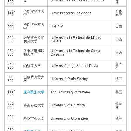
Universidad Autónoma de Madrid
300
学
牙
251-
洛斯安第斯大
哥伦
Universidad de los Andes
300
学
比亚
251-
圣保罗州立大
UNESP
巴西
300
学
251-
米纳斯吉拉斯
Universidade Federal de Minas
巴西
300
联邦大学
Gerais
251-
圣卡塔琳娜联
Universidade Federal de Santa
巴西
300
邦大学
Catarina
251-
意大
帕维亚大学
Università degli Studi di Pavia
300
利
251-
巴黎萨克雷大
Université Paris-Saclay
法国
300
学
251-
亚利桑那大学
The University of Arizona
美国
300
251-
葡萄
科英布拉大学
University of Coimbra
300
牙
251-
格罗宁根大学
University of Groningen
荷兰
300
251-