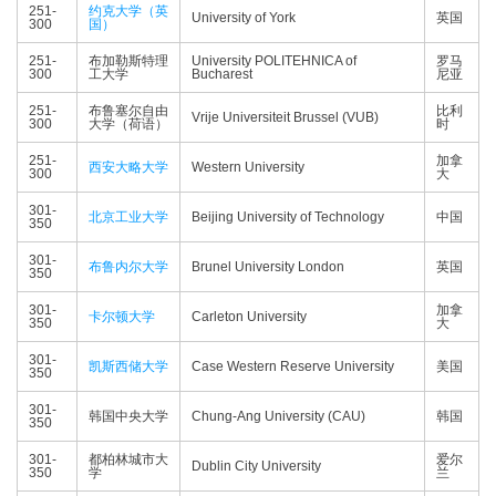
251-
约克大学（英
University of York
英国
300
国）
251-
布加勒斯特理
University POLITEHNICA of
罗马
300
工大学
Bucharest
尼亚
251-
布鲁塞尔自由
比利
Vrije Universiteit Brussel (VUB)
300
大学（荷语）
时
251-
加拿
西安大略大学
Western University
300
大
301-
北京工业大学
Beijing University of Technology
中国
350
301-
布鲁内尔大学
Brunel University London
英国
350
301-
加拿
卡尔顿大学
Carleton University
350
大
301-
凯斯西储大学
Case Western Reserve University
美国
350
301-
韩国中央大学
Chung-Ang University (CAU)
韩国
350
301-
都柏林城市大
爱尔
Dublin City University
350
学
兰