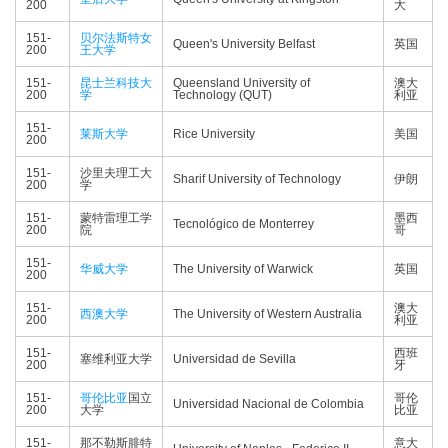
200
大
151-
贝尔法斯特女
Queen's University Belfast
英国
200
王大学
151-
昆士兰科技大
Queensland University of
澳大
200
学
Technology (QUT)
利亚
151-
莱斯大学
Rice University
美国
200
151-
沙里夫理工大
Sharif University of Technology
伊朗
200
学
151-
蒙特雷理工学
墨西
Tecnológico de Monterrey
200
院
哥
151-
华威大学
The University of Warwick
英国
200
151-
澳大
西澳大学
The University of Western Australia
200
利亚
151-
西班
塞维利亚大学
Universidad de Sevilla
200
牙
151-
哥伦比亚
国立
哥伦
Universidad Nacional de Colombia
200
大学
比亚
151-
那不勒斯腓特
意大