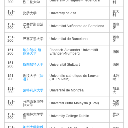
University of Naples - Federico II
200
烈二世大学
利
151-
意大
比萨大学
University of Pisa
200
利
151-
巴塞罗那自治
西班
Universitat Autònoma de Barcelona
200
大学
牙
151-
西班
巴塞罗那大学
Universitat de Barcelona
200
牙
151-
埃尔朗根-纽
Friedrich-Alexander-Universität
德国
200
伦堡大学
Erlangen-Nürnberg
151-
斯图加特大学
Universität Stuttgart
德国
200
151-
鲁汶大学（
法
Université catholique de Louvain
比利
200
语
）
(UCLouvain)
时
151-
加拿
蒙特利尔大学
Université de Montréal
200
大
151-
马来西亚博特
马来
Universiti Putra Malaysia (UPM)
200
拉大学
西亚
151-
都柏林大学学
爱尔
University College Dublin
200
院
兰
151-
加州大学戴维