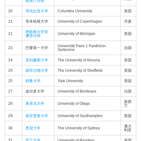
奥斯汀分校
20
哥伦比亚大学
Columbia University
美国
21
哥本哈根大学
University of Copenhagen
丹麦
密歇根大学安
21
University of Michigan
美国
娜堡分校
Université Paris 1 Panthéon-
23
巴黎第一大学
法国
Sorbonne
24
亚利桑那大学
The University of Arizona
美国
25
谢菲尔德大学
The University of Sheffield
英国
25
耶鲁大学
Yale University
美国
27
波尔多大学
University of Bordeaux
法国
新西
28
奥塔戈大学
University of Otago
兰
29
南安普敦大学
University of Southampton
英国
澳大
30
悉尼大学
The University of Sydney
利亚
31
雷丁大学
University of Reading
英国