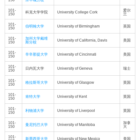
150
水牛城分校
101-
爱尔
科克大学学院
University College Cork
150
兰
101-
伯明翰大学
University of Birmingham
英国
150
101-
加州大学戴维
University of California, Davis
美国
150
斯分校
101-
辛辛那提大学
University of Cincinnati
美国
150
101-
日内瓦大学
University of Geneva
瑞士
150
101-
格拉斯哥大学
University of Glasgow
英国
150
101-
肯特大学
University of Kent
英国
150
101-
利物浦大学
University of Liverpool
英国
150
101-
加拿
曼尼托巴大学
University of Manitoba
150
大
101-
新墨西哥大学
University of New Mexico
美国