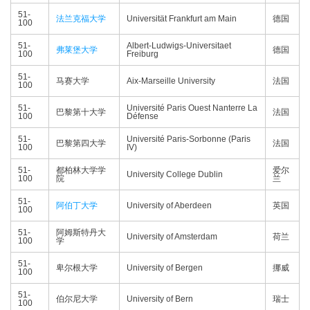
51-
法兰克福大学
Universität Frankfurt am Main
德国
100
51-
Albert-Ludwigs-Universitaet
弗莱堡大学
德国
100
Freiburg
51-
马赛大学
Aix-Marseille University
法国
100
51-
Université Paris Ouest Nanterre La
巴黎第十大学
法国
100
Défense
51-
Université Paris-Sorbonne (Paris
巴黎第四大学
法国
100
IV)
51-
都柏林大学学
爱尔
University College Dublin
100
院
兰
51-
阿伯丁大学
University of Aberdeen
英国
100
51-
阿姆斯特丹大
University of Amsterdam
荷兰
100
学
51-
卑尔根大学
University of Bergen
挪威
100
51-
伯尔尼大学
University of Bern
瑞士
100