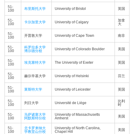
51-
布里斯托大学
University of Bristol
英国
100
51-
加拿
卡尔加里大学
University of Calgary
100
大
51-
开普敦大学
University of Cape Town
南非
100
51-
科罗拉多大学
University of Colorado Boulder
美国
100
博尔德分校
51-
埃克塞特大学
The University of Exeter
英国
100
51-
赫尔辛基大学
University of Helsinki
芬兰
100
51-
莱斯特大学
University of Leicester
英国
100
51-
比利
列日大学
Université de Liège
100
时
51-
马萨诸塞大学
University of Massachusetts
美国
100
阿默斯特分校
Amherst
51-
北卡罗来纳大
University of North Carolina,
美国
100
学教堂山分校
Chapel Hill