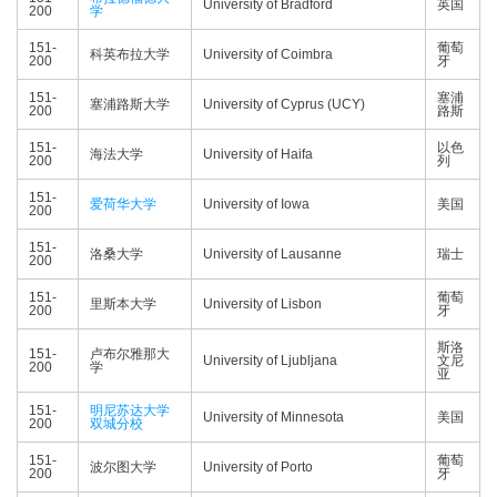
University of Bradford
英国
200
学
151-
葡萄
科英布拉大学
University of Coimbra
200
牙
151-
塞浦
塞浦路斯大学
University of Cyprus (UCY)
200
路斯
151-
以色
海法大学
University of Haifa
200
列
151-
爱荷华大学
University of Iowa
美国
200
151-
洛桑大学
University of Lausanne
瑞士
200
151-
葡萄
里斯本大学
University of Lisbon
200
牙
斯洛
151-
卢布尔雅那大
University of Ljubljana
文尼
200
学
亚
151-
明尼苏达大学
University of Minnesota
美国
200
双城分校
151-
葡萄
波尔图大学
University of Porto
200
牙