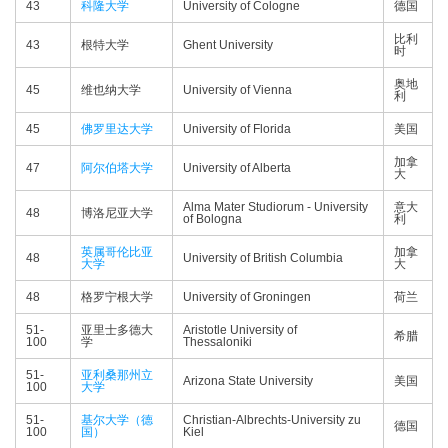
43
科隆大学
University of Cologne
德国
比利
43
根特大学
Ghent University
时
奥地
45
维也纳大学
University of Vienna
利
45
佛罗里达大学
University of Florida
美国
加拿
47
阿尔伯塔大学
University of Alberta
大
Alma Mater Studiorum - University
意大
48
博洛尼亚大学
of Bologna
利
英属哥伦比亚
加拿
48
University of British Columbia
大学
大
48
格罗宁根大学
University of Groningen
荷兰
51-
亚里士多德大
Aristotle University of
希腊
100
学
Thessaloniki
51-
亚利桑那州立
Arizona State University
美国
100
大学
51-
基尔大学（德
Christian-Albrechts-University zu
德国
100
国）
Kiel