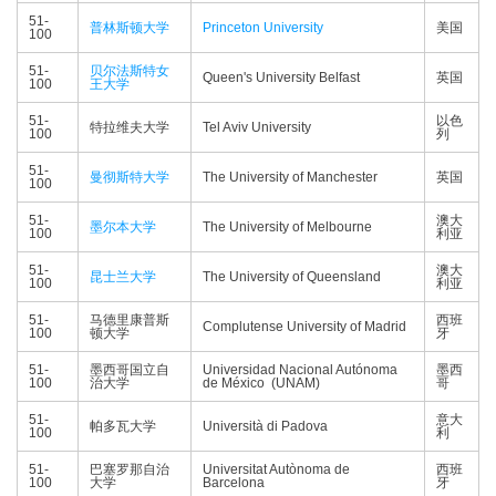
51-
普林斯顿大学
Princeton University
美国
100
51-
贝尔法斯特女
Queen's University Belfast
英国
100
王大学
51-
以色
特拉维夫大学
Tel Aviv University
100
列
51-
曼彻斯特大学
The University of Manchester
英国
100
51-
澳大
墨尔本大学
The University of Melbourne
100
利亚
51-
澳大
昆士兰大学
The University of Queensland
100
利亚
51-
马德里康普斯
西班
Complutense University of Madrid
100
顿大学
牙
51-
墨西哥国立自
Universidad Nacional Autónoma
墨西
100
治大学
de México (UNAM)
哥
51-
意大
帕多瓦大学
Università di Padova
100
利
51-
巴塞罗那自治
Universitat Autònoma de
西班
100
大学
Barcelona
牙