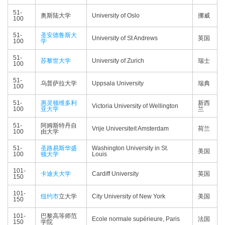
51-
奥斯陆大学
University of Oslo
挪威
100
51-
圣安德鲁斯大
University of St Andrews
英国
100
学
51-
苏黎世大学
University of Zurich
瑞士
100
51-
乌普萨拉大学
Uppsala University
瑞典
100
51-
惠灵顿维多利
新西
Victoria University of Wellington
100
亚大学
兰
51-
阿姆斯特丹自
Vrije Universiteit Amsterdam
荷兰
100
由大学
51-
圣路易斯华盛
Washington University in St.
美国
100
顿大学
Louis
101-
卡迪夫大学
Cardiff University
英国
150
101-
纽约市
立大学
City University of New York
美国
150
101-
巴黎高等师范
Ecole normale supérieure, Paris
法国
150
学院