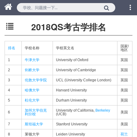
2018QS考古学排名
国家/
排名
学校名称
学校英文名
地区
1
牛津大学
University of Oxford
英国
2
剑桥大学
University of Cambridge
英国
3
伦敦大学学院
UCL (University College London)
英国
4
哈佛大学
Harvard University
美国
5
杜伦大学
Durham University
英国
加州大学伯克
University of California,
Berkeley
6
美国
利分校
(UCB)
7
斯坦福大学
Stanford University
美国
8
莱顿大学
Leiden University
荷兰