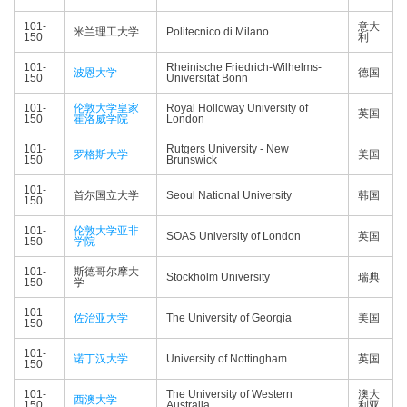
101-
意大
米兰理工大学
Politecnico di Milano
150
利
101-
Rheinische Friedrich-Wilhelms-
波恩大学
德国
150
Universität Bonn
101-
伦敦大学皇家
Royal Holloway University of
英国
150
霍洛威学院
London
101-
Rutgers University - New
罗格斯大学
美国
150
Brunswick
101-
首尔国立大学
Seoul National University
韩国
150
101-
伦敦大学亚非
SOAS University of London
英国
150
学院
101-
斯德哥尔摩大
Stockholm University
瑞典
150
学
101-
佐治亚大学
The University of Georgia
美国
150
101-
诺丁汉大学
University of Nottingham
英国
150
101-
The University of Western
澳大
西澳大学
150
Australia
利亚