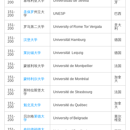
塞维利亚大学
Universidad de Sevilla
200
牙
151-
圣保罗
州立大
UNESP
巴西
200
学
151-
意大
罗马第二大学
University of Rome Tor Vergata
200
利
151-
汉堡大学
Universität Hamburg
德国
200
151-
莱比锡大学
Universität Leipzig
德国
200
151-
蒙彼利埃大学
Université de Montpellier
法国
200
151-
加拿
蒙特利尔大学
Université de Montréal
200
大
151-
斯特拉斯堡大
Université de Strasbourg
法国
200
学
151-
加拿
魁北克大学
Université du Québec
200
大
151-
贝尔格
莱德大
塞尔
University of Belgrade
200
学
维亚
151-
布拉德福德大