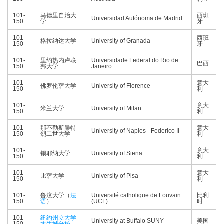
101-
马德里自治大
西班
Universidad Autónoma de Madrid
150
学
牙
101-
西班
格拉纳达大学
University of Granada
150
牙
101-
里约热内卢联
Universidade Federal do Rio de
巴西
150
邦大学
Janeiro
101-
意大
佛罗伦萨大学
University of Florence
150
利
101-
意大
米兰大学
University of Milan
150
利
101-
那不勒斯腓特
意大
University of Naples - Federico II
150
烈二世大学
利
101-
意大
锡耶纳大学
University of Siena
150
利
101-
意大
比萨大学
University of Pisa
150
利
101-
鲁汶大学（
法
Université catholique de Louvain
比利
150
语
）
(UCL)
时
101-
纽约州立大学
University at Buffalo SUNY
美国