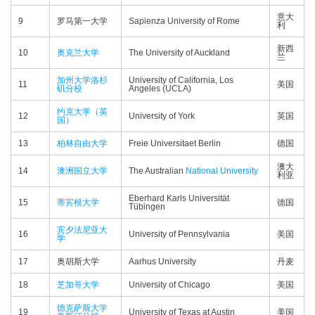
意大
9
罗马第一大学
Sapienza University of Rome
利
新西
10
奥克兰大学
The University of Auckland
兰
加州大学洛杉
University of California, Los
11
美国
矶分校
Angeles (UCLA)
约克大学（英
12
University of York
英国
国）
13
柏林自由大学
Freie Universitaet Berlin
德国
澳大
14
澳洲国立大学
The Australian
National University
利亚
Eberhard Karls Universität
15
蒂宾根大学
德国
Tübingen
宾夕法尼亚大
16
University of Pennsylvania
美国
学
17
奥胡斯大学
Aarhus University
丹麦
18
芝加哥大学
University of Chicago
美国
德克萨斯大学
19
University of Texas at Austin
美国