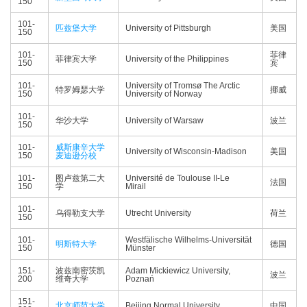
150
101-
匹兹堡大学
University of Pittsburgh
美国
150
101-
菲律
菲律宾大学
University of the Philippines
150
宾
101-
University of Tromsø The Arctic
特罗姆瑟大学
挪威
150
University of Norway
101-
华沙大学
University of Warsaw
波兰
150
101-
威斯康辛大学
University of Wisconsin-Madison
美国
150
麦迪逊分校
101-
图卢兹第二大
Université de Toulouse II-Le
法国
150
学
Mirail
101-
乌得勒支大学
Utrecht University
荷兰
150
101-
Westfälische Wilhelms-Universität
明斯特大学
德国
150
Münster
151-
波兹南密茨凯
Adam Mickiewicz University,
波兰
200
维奇大学
Poznań
151-
北京师范大学
Beijing Normal University
中国