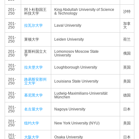
201-
阿卜杜勒国王
King Abdullah University of Science
沙特
250
科技大学
& Technology
201-
加拿
拉瓦尔大学
Laval University
250
大
201-
莱顿大学
Leiden University
荷兰
250
201-
莫斯科国立大
Lomonosov Moscow State
俄国
250
学
University
201-
拉夫堡大学
Loughborough University
英国
250
201-
路易斯安那州
Louisiana State University
美国
250
立大学
201-
Ludwig-Maximilians-Universität
慕尼黑大学
德国
250
München
201-
名古屋大学
Nagoya University
日本
250
201-
纽约大学
New York University (NYU)
美国
250
201-
大阪大学
Osaka University
日本