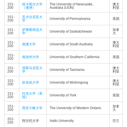
151-
纽卡斯尔大学
The University of Newcastle,
澳大
200
（澳洲）
Australia (UON)
利亚
151-
宾夕法尼亚大
University of Pennsylvania
美国
200
学
151-
萨斯喀彻温大
加拿
University of Saskatchewan
200
学
大
151-
澳大
南澳大学
University of South Australia
200
利亚
151-
南加州大学
University of Southern California
美国
200
151-
塔斯马尼亚大
澳大
University of Tasmania
200
学
利亚
151-
澳大
卧龙岗大学
University of Wollongong
200
利亚
151-
约克大学（英
University of York
英国
200
国）
151-
加拿
西安大略大学
The University of Western Ontario
200
大
201-
阿尔托大学
Aalto University
芬兰
250