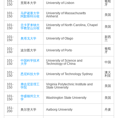
101-
葡萄
里斯本大学
University of Lisbon
150
牙
101-
马萨诸塞大学
University of Massachusetts
美国
150
阿默斯特分校
Amherst
101-
北卡罗来纳大
University of North Carolina, Chapel
美国
150
学教堂山分校
Hill
101-
新西
奥塔戈大学
University of Otago
150
兰
101-
葡萄
波尔图大学
University of Porto
150
牙
101-
中国科学技术
University of Science and
中国
150
大学
Technology of China
101-
澳大
悉尼科技大学
University of Technology Sydney
150
利亚
101-
弗吉尼亚理工
Virginia Polytechnic Institute and
美国
150
学院
State University
101-
华盛顿州立大
Washington State University
美国
150
学
151-
奥尔堡大学
Aalborg University
丹麦
200