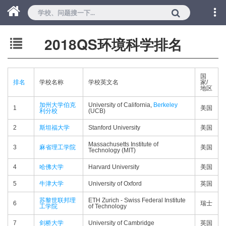
2018QS环境科学排名
国
排名
学校名称
学校英文名
家/
地区
加州大学伯克
University of California,
Berkeley
1
美国
利分校
(UCB)
2
斯坦福大学
Stanford University
美国
Massachusetts Institute of
3
麻省理工学院
美国
Technology (MIT)
4
哈佛大学
Harvard University
美国
5
牛津大学
University of Oxford
英国
苏黎世联邦理
ETH Zurich - Swiss Federal Institute
6
瑞士
工学院
of Technology
7
剑桥大学
University of Cambridge
英国