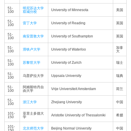
51-
明尼苏达大学
University of Minnesota
美国
100
双城分校
51-
雷丁大学
University of Reading
英国
100
51-
南安普敦大学
University of Southampton
英国
100
51-
加拿
滑铁卢大学
University of Waterloo
100
大
51-
苏黎世大学
University of Zurich
瑞士
100
51-
乌普萨拉大学
Uppsala University
瑞典
100
51-
阿姆斯特丹自
Vrije Universiteit Amsterdam
荷兰
100
由大学
51-
浙江大学
Zhejiang University
中国
100
101-
亚里士多德大
Aristotle University of Thessaloniki
希腊
150
学
101-
北京师范大学
Beijing Normal University
中国
150