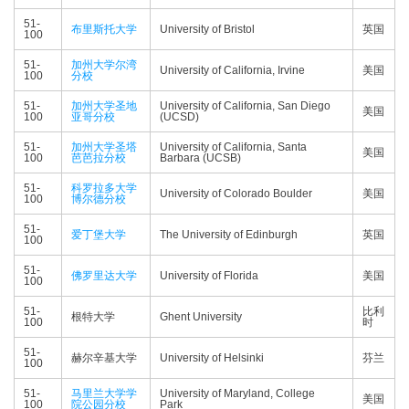
51-
布里斯托大学
University of Bristol
英国
100
51-
加州大学尔湾
University of California, Irvine
美国
100
分校
51-
加州大学圣地
University of California, San Diego
美国
100
亚哥分校
(UCSD)
51-
加州大学圣塔
University of California, Santa
美国
100
芭芭拉分校
Barbara (UCSB)
51-
科罗拉多大学
University of Colorado Boulder
美国
100
博尔德分校
51-
爱丁堡大学
The University of Edinburgh
英国
100
51-
佛罗里达大学
University of Florida
美国
100
51-
比利
根特大学
Ghent University
100
时
51-
赫尔辛基大学
University of Helsinki
芬兰
100
51-
马里兰大学学
University of Maryland, College
美国
100
院公园分校
Park