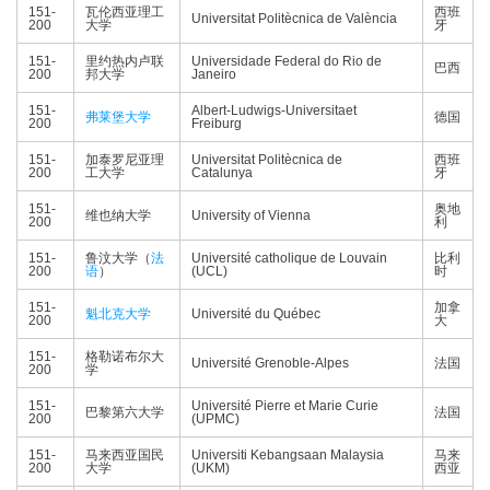
151-
瓦伦西亚理工
西班
Universitat Politècnica de València
200
大学
牙
151-
里约热内卢联
Universidade Federal do Rio de
巴西
200
邦大学
Janeiro
151-
Albert-Ludwigs-Universitaet
弗莱堡大学
德国
200
Freiburg
151-
加泰罗尼亚理
Universitat Politècnica de
西班
200
工大学
Catalunya
牙
151-
奥地
维也纳大学
University of Vienna
200
利
151-
鲁汶大学（
法
Université catholique de Louvain
比利
200
语
）
(UCL)
时
151-
加拿
魁北克大学
Université du Québec
200
大
151-
格勒诺布尔大
Université Grenoble-Alpes
法国
200
学
151-
Université Pierre et Marie Curie
巴黎第六大学
法国
200
(UPMC)
151-
马来西亚国民
Universiti Kebangsaan Malaysia
马来
200
大学
(UKM)
西亚