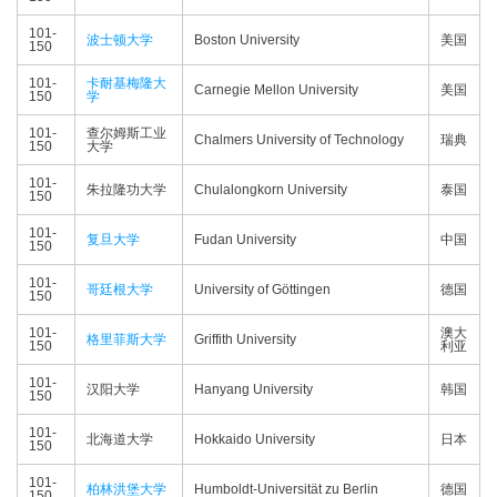
101-
波士顿大学
Boston University
美国
150
101-
卡耐基梅隆大
Carnegie Mellon University
美国
150
学
101-
查尔姆斯工业
Chalmers University of Technology
瑞典
150
大学
101-
朱拉隆功大学
Chulalongkorn University
泰国
150
101-
复旦大学
Fudan University
中国
150
101-
哥廷根大学
University of Göttingen
德国
150
101-
澳大
格里菲斯大学
Griffith University
150
利亚
101-
汉阳大学
Hanyang University
韩国
150
101-
北海道大学
Hokkaido University
日本
150
101-
柏林洪堡大学
Humboldt-Universität zu Berlin
德国
150