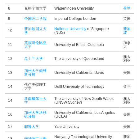
8
瓦格宁根大学
Wageningen University
荷兰
9
帝国理工学院
Imperial College London
英国
新加坡国立大
National University
of Singapore
新加
10
学
(NUS)
坡
英属哥伦比亚
加拿
11
University of British Columbia
大学
大
澳大
12
昆士兰大学
The University of Queensland
利亚
加州大学戴维
13
University of California, Davis
美国
斯分校
代尔夫特理工
14
Delft University of Technology
荷兰
大学
新南威尔士大
The University of New South Wales
澳大
14
学
(UNSW Sydney)
利亚
加州大学洛杉
University of California, Los Angeles
16
美国
矶分校
(UCLA)
17
耶鲁大学
Yale University
美国
Nanyang Technological University,
新加
18
南洋理工大学