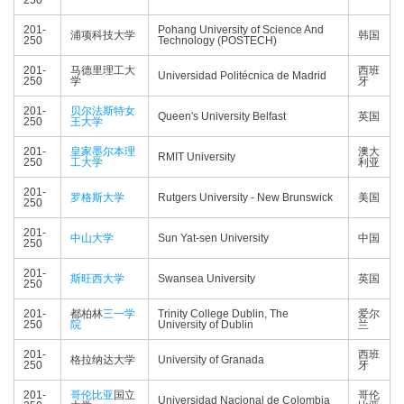
250
201-
Pohang University of Science And
浦项科技大学
韩国
250
Technology (POSTECH)
201-
马德里理工大
西班
Universidad Politécnica de Madrid
250
学
牙
201-
贝尔法斯特女
Queen's University Belfast
英国
250
王大学
201-
皇家墨尔本理
澳大
RMIT University
250
工大学
利亚
201-
罗格斯大学
Rutgers University - New Brunswick
美国
250
201-
中山大学
Sun Yat-sen University
中国
250
201-
斯旺西大学
Swansea University
英国
250
201-
都柏林
三一学
Trinity College Dublin, The
爱尔
250
院
University of Dublin
兰
201-
西班
格拉纳达大学
University of Granada
250
牙
201-
哥伦比亚
国立
哥伦
Universidad Nacional de Colombia