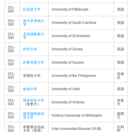
251-
匹兹堡大学
University of Pittsburgh
美国
300
251-
南卡罗来纳大
University of South Carolina
美国
300
学
251-
圣安德鲁斯大
University of St Andrews
英国
300
学
251-
萨里大学
University of Surrey
英国
300
251-
萨塞克斯大学
University of Sussex
英国
300
251-
菲律
菲律宾大学
University of the Philippines
300
宾
251-
犹他大学
University of Utah
美国
300
251-
维多利亚大学
加拿
University of Victoria
300
（加拿大）
大
251-
惠灵顿维多利
新西
Victoria University of Wellington
300
亚大学
兰
251-
布鲁塞尔自由
比利
Vrije Universiteit Brussel (VUB)
300
大学（荷语）
时