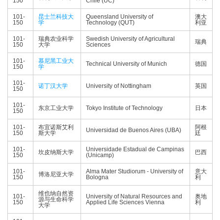
150
Chile (UC)
101-
昆士兰科技大
Queensland University of
澳大
150
学
Technology (QUT)
利亚
101-
瑞典农业科学
Swedish University of Agricultural
瑞典
150
大学
Sciences
101-
慕尼黑工业大
Technical University of Munich
德国
150
学
101-
诺丁汉大学
University of Nottingham
英国
150
101-
东京工业大学
Tokyo Institute of Technology
日本
150
101-
布宜诺斯艾利
阿根
Universidad de Buenos Aires (UBA)
150
斯大学
廷
101-
Universidade Estadual de Campinas
坎皮纳斯大学
巴西
150
(Unicamp)
101-
Alma Mater Studiorum - University of
意大
博洛尼亚大学
150
Bologna
利
维也纳自然资
101-
University of Natural Resources and
奥地
源与生命科学
150
Applied Life Sciences Vienna
利
大学