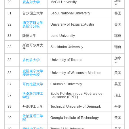
加拿
29
麦吉尔大学
McGill University
大
31
首尔国立大学
Seoul National University
韩国
德克萨斯大学
32
University of Texas at Austin
美国
奥斯汀分校
33
隆德大学
Lund University
瑞典
斯德哥尔摩大
33
Stockholm University
瑞典
学
加拿
33
多伦多大学
University of Toronto
大
威斯康辛大学
33
University of Wisconsin-Madison
美国
麦迪逊分校
37
哥伦比亚大学
Columbia University
美国
洛桑联邦理工
Ecole Polytechnique Fédérale de
37
瑞士
学院
Lausanne (EPFL)
39
丹麦理工大学
Technical University of Denmark
丹麦
佐治亚理工学
40
Georgia Institute of Technology
美国
院