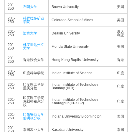
201-
布朗大学
Brown University
美国
250
201-
科罗拉多矿业
Colorado School of Mines
美国
250
学院
201-
澳大
迪肯大学
Deakin University
250
利亚
201-
佛罗里达州立
Florida State University
美国
250
大学
201-
香港浸会大学
Hong Kong Baptist University
香港
250
201-
印度科学学院
Indian Institute of Science
印度
250
201-
印度理工学院
Indian Institute of Technology
印度
250
孟买分校
Bombay (IITB)
印度理工学院
201-
Indian Institute of Technology
克勒格布尔分
印度
250
Kharagpur (IIT-KGP)
校
201-
印第安纳大学
Indiana University Bloomington
美国
250
伯明顿分校
201-
泰国农业大学
Kasetsart University
泰国
250