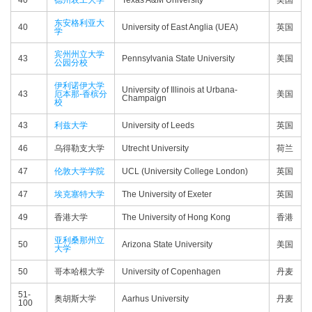
40
德州农工大学
Texas A&M University
美国
东安格利亚大
40
University of East Anglia (UEA)
英国
学
宾州州立大学
43
Pennsylvania State University
美国
公园分校
伊利诺伊大学
University of Illinois at Urbana-
43
厄本那-香槟分
美国
Champaign
校
43
利兹大学
University of Leeds
英国
46
乌得勒支大学
Utrecht University
荷兰
47
伦敦大学学院
UCL (University College London)
英国
47
埃克塞特大学
The University of Exeter
英国
49
香港大学
The University of Hong Kong
香港
亚利桑那州立
50
Arizona State University
美国
大学
50
哥本哈根大学
University of Copenhagen
丹麦
51-
奥胡斯大学
Aarhus University
丹麦
100