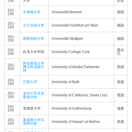
250
大学
比亚
201-
不来梅大学
Universität Bremen
德国
250
201-
法兰克福大学
Universität Frankfurt am Main
德国
250
201-
斯图加特大学
Universität Stuttgart
德国
250
201-
爱尔
科克大学学院
University College Cork
250
兰
阿拉斯加大学
201-
费尔班克斯分
University of Alaska Fairbanks
美国
250
校
201-
巴斯大学
University of Bath
英国
250
201-
加州大学圣克
University of California, Santa Cruz
美国
250
鲁兹分校
201-
哥德堡大学
University of Gothenburg
瑞典
250
201-
夏威夷大学马
University of Hawai'i at Mañoa
美国
250
诺阿分校