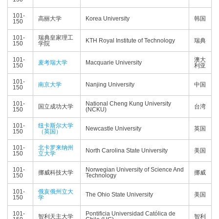
101-
高丽大学
Korea University
韩国
150
101-
瑞典皇家理工
KTH Royal Institute of Technology
瑞典
150
学院
101-
澳大
麦考瑞大学
Macquarie University
150
利亚
101-
南京大学
Nanjing University
中国
150
101-
National Cheng Kung University
国立成功大学
台湾
150
(NCKU)
101-
纽卡斯尔大学
Newcastle University
英国
150
（英国）
101-
北卡罗来纳州
North Carolina State University
美国
150
立大学
101-
Norwegian University of Science And
挪威科技大学
挪威
150
Technology
101-
俄亥俄州立大
The Ohio State University
美国
150
学
101-
Pontificia Universidad Católica de
智利天主大学
智利