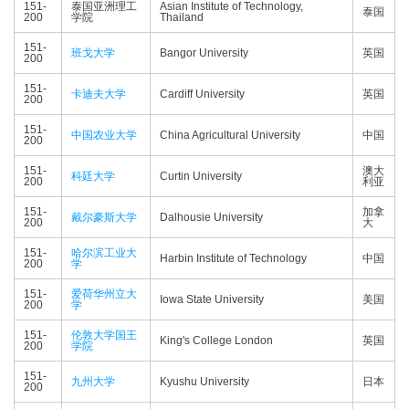
151-
泰国亚洲理工
Asian Institute of Technology,
泰国
200
学院
Thailand
151-
班戈大学
Bangor University
英国
200
151-
卡迪夫大学
Cardiff University
英国
200
151-
中国农业大学
China Agricultural University
中国
200
151-
澳大
科廷大学
Curtin University
200
利亚
151-
加拿
戴尔豪斯大学
Dalhousie University
200
大
151-
哈尔滨工业大
Harbin Institute of Technology
中国
200
学
151-
爱荷华州立大
Iowa State University
美国
200
学
151-
伦敦大学国王
King's College London
英国
200
学院
151-
九州大学
Kyushu University
日本
200