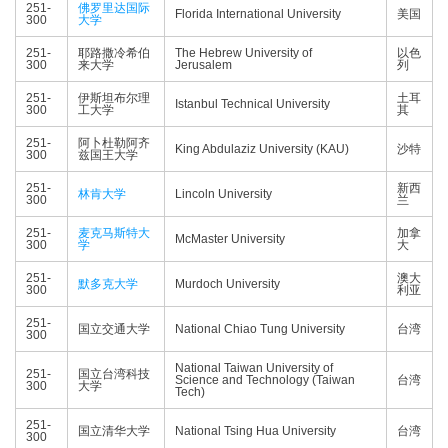
251-
佛罗里达国际
Florida International University
美国
300
大学
251-
耶路撒冷希伯
The Hebrew University of
以色
300
来大学
Jerusalem
列
251-
伊斯坦布尔理
土耳
Istanbul Technical University
300
工大学
其
251-
阿卜杜勒阿齐
King Abdulaziz University (KAU)
沙特
300
兹国王大学
251-
新西
林肯大学
Lincoln University
300
兰
251-
麦克马斯特大
加拿
McMaster University
300
学
大
251-
澳大
默多克大学
Murdoch University
300
利亚
251-
国立交通大学
National Chiao Tung University
台湾
300
National Taiwan University of
251-
国立台湾科技
Science and Technology (Taiwan
台湾
300
大学
Tech)
251-
国立清华大学
National Tsing Hua University
台湾
300