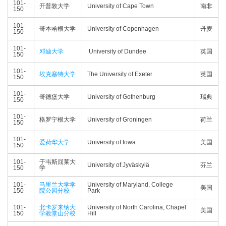
101-
开普敦大学
University of Cape Town
南非
150
101-
哥本哈根大学
University of Copenhagen
丹麦
150
101-
邓迪大学
University of Dundee
英国
150
101-
埃克塞特大学
The University of Exeter
英国
150
101-
哥德堡大学
University of Gothenburg
瑞典
150
101-
格罗宁根大学
University of Groningen
荷兰
150
101-
爱荷华大学
University of Iowa
美国
150
101-
于韦斯屈莱大
University of Jyväskylä
芬兰
150
学
101-
马里兰大学学
University of Maryland, College
美国
150
院公园分校
Park
101-
北卡罗来纳大
University of North Carolina, Chapel
美国
150
学教堂山分校
Hill