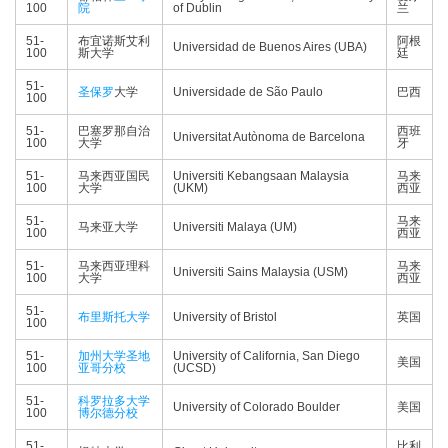
100
院
of Dublin
兰
51-
布宜诺斯艾利
阿根
Universidad de Buenos Aires (UBA)
100
斯大学
廷
51-
圣保罗
大学
Universidade de São Paulo
巴西
100
51-
巴塞罗那自治
西班
Universitat Autònoma de Barcelona
100
大学
牙
51-
马来西亚国民
Universiti Kebangsaan Malaysia
马来
100
大学
(UKM)
西亚
51-
马来
马来亚大学
Universiti Malaya (UM)
100
西亚
51-
马来西亚理科
马来
Universiti Sains Malaysia (USM)
100
大学
西亚
51-
布里斯托大学
University of Bristol
英国
100
51-
加州大学圣地
University of California, San Diego
美国
100
亚哥分校
(UCSD)
51-
科罗拉多大学
University of Colorado Boulder
美国
100
博尔德分校
51-
比利