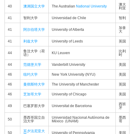
澳大
40
澳洲国立大学
The Australian
National University
利亚
41
智利大学
Universidad de Chile
智利
加拿
41
阿尔伯塔大学
University of Alberta
大
41
利兹大学
University of Leeds
英国
鲁汶大学（荷
比利
44
KU Leuven
语）
时
44
范德堡大学
Vanderbilt University
美国
46
纽约大学
New York University (NYU)
美国
46
曼彻斯特大学
The University of Manchester
英国
46
芝加哥大学
University of Chicago
美国
西班
49
巴塞罗那大学
Universitat de Barcelona
牙
墨西哥国立自
Universidad Nacional Autónoma de
墨西
50
治大学
México (UNAM)
哥
宾夕法尼亚大
50
University of Pennsylvania
美国