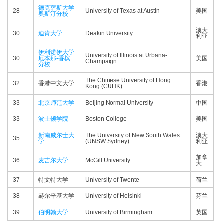
德克萨斯大学
28
University of Texas at Austin
美国
奥斯汀分校
澳大
30
迪肯大学
Deakin University
利亚
伊利诺伊大学
University of Illinois at Urbana-
30
厄本那-香槟
美国
Champaign
分校
The Chinese University of Hong
32
香港中文大学
香港
Kong (CUHK)
33
北京师范大学
Beijing Normal University
中国
33
波士顿学院
Boston College
美国
新南威尔士大
The University of New South Wales
澳大
35
学
(UNSW Sydney)
利亚
加拿
36
麦吉尔大学
McGill University
大
37
特文特大学
University of Twente
荷兰
38
赫尔辛基大学
University of Helsinki
芬兰
39
伯明翰大学
University of Birmingham
英国