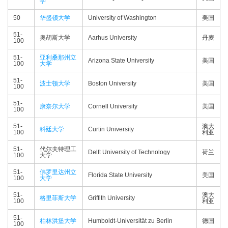
学
50
华盛顿大学
University of Washington
美国
51-
奥胡斯大学
Aarhus University
丹麦
100
51-
亚利桑那州立
Arizona State University
美国
100
大学
51-
波士顿大学
Boston University
美国
100
51-
康奈尔大学
Cornell University
美国
100
51-
澳大
科廷大学
Curtin University
100
利亚
51-
代尔夫特理工
Delft University of Technology
荷兰
100
大学
51-
佛罗里达州立
Florida State University
美国
100
大学
51-
澳大
格里菲斯大学
Griffith University
100
利亚
51-
柏林洪堡大学
Humboldt-Universität zu Berlin
德国
100