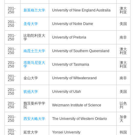
201-
澳大
新英格兰大学
University of New England Australia
250
利亚
201-
圣母大学
University of Notre Dame
美国
250
201-
比勒陀利亚大
University of Pretoria
南非
250
学
201-
澳大
南昆士兰大学
University of Southern Queensland
250
利亚
201-
塔斯马尼亚大
澳大
University of Tasmania
250
学
利亚
201-
金山大学
University of Witwatersrand
南非
250
201-
犹他大学
University of Utah
美国
250
201-
魏茨曼科学学
以色
Weizmann Institute of Science
250
院
列
201-
加拿
西安大略大学
The University of Western Ontario
250
大
201-
延世大学
Yonsei University
韩国
250