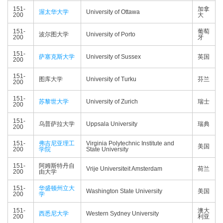
151-
加拿
渥太华大学
University of Ottawa
200
大
151-
葡萄
波尔图大学
University of Porto
200
牙
151-
萨塞克斯大学
University of Sussex
英国
200
151-
图库大学
University of Turku
芬兰
200
151-
苏黎世大学
University of Zurich
瑞士
200
151-
乌普萨拉大学
Uppsala University
瑞典
200
151-
弗吉尼亚理工
Virginia Polytechnic Institute and
美国
200
学院
State University
151-
阿姆斯特丹自
Vrije Universiteit Amsterdam
荷兰
200
由大学
151-
华盛顿州立大
Washington State University
美国
200
学
151-
澳大
西悉尼大学
Western Sydney University
200
利亚