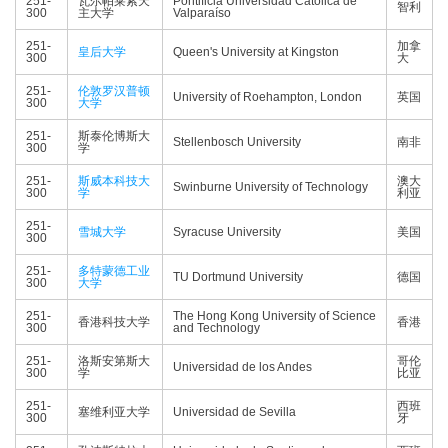
251-
瓦尔帕莱索天
Pontificia Universidad Católica de
智利
300
主大学
Valparaíso
251-
加拿
皇后大学
Queen's University at Kingston
300
大
251-
伦敦
罗汉普顿
University of Roehampton, London
英国
300
大学
251-
斯泰伦博斯大
Stellenbosch University
南非
300
学
251-
斯威本科技大
澳大
Swinburne University of Technology
300
学
利亚
251-
雪城大学
Syracuse University
美国
300
251-
多特蒙德工业
TU Dortmund University
德国
300
大学
251-
The Hong Kong University of Science
香港科技大学
香港
300
and Technology
251-
洛斯安第斯大
哥伦
Universidad de los Andes
300
学
比亚
251-
西班
塞维利亚大学
Universidad de Sevilla
300
牙