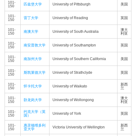
101-
匹兹堡大学
University of Pittsburgh
美国
150
101-
雷丁大学
University of Reading
英国
150
101-
澳大
南澳大学
University of South Australia
150
利亚
101-
南安普敦大学
University of Southampton
英国
150
101-
南加州大学
University of Southern California
美国
150
101-
斯凯莱德大学
University of Strathclyde
英国
150
101-
新西
怀卡托大学
University of Waikato
150
兰
101-
澳大
卧龙岗大学
University of Wollongong
150
利亚
101-
约克大学（英
University of York
英国
150
国）
101-
惠灵顿维多利
新西
Victoria University of Wellington
150
亚大学
兰