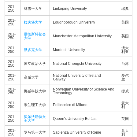
201-
林雪平大学
Linköping University
瑞典
250
201-
拉夫堡大学
Loughborough University
英国
250
201-
曼彻斯特都会
Manchester Metropolitan University
英国
250
大学
201-
澳大
默多克大学
Murdoch University
250
利亚
201-
国立政治大学
National Chengchi University
台湾
250
201-
National University of Ireland
爱尔
高威大学
250
Galway
兰
201-
Norwegian University of Science And
挪威科技大学
挪威
250
Technology
201-
意大
米兰理工大学
Politecnico di Milano
250
利
201-
贝尔法斯特女
Queen's University Belfast
英国
250
王大学
201-
意大
罗马第一大学
Sapienza University of Rome
250
利