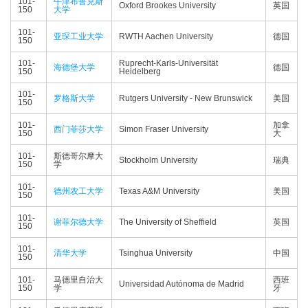
101-
牛津布鲁克斯
Oxford Brookes University
英国
150
大学
101-
亚琛工业大学
RWTH Aachen University
德国
150
101-
Ruprecht-Karls-Universität
海德堡大学
德国
150
Heidelberg
101-
罗格斯大学
Rutgers University - New Brunswick
美国
150
101-
加拿
西门菲莎大学
Simon Fraser University
150
大
101-
斯德哥尔摩大
Stockholm University
瑞典
150
学
101-
德州农工大学
Texas A&M University
美国
150
101-
谢菲尔德大学
The University of Sheffield
英国
150
101-
清华大学
Tsinghua University
中国
150
101-
马德里自治大
西班
Universidad Autónoma de Madrid
150
学
牙