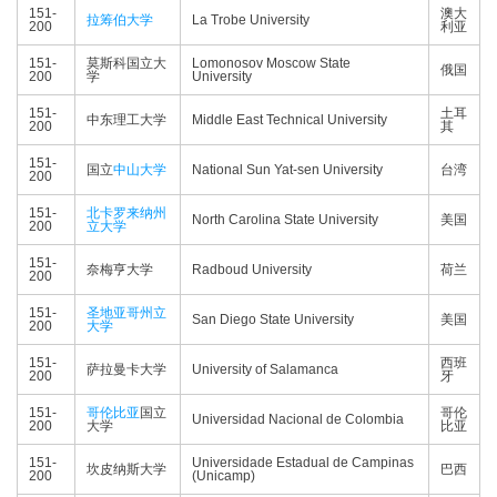
151-
澳大
拉筹伯大学
La Trobe University
200
利亚
151-
莫斯科国立大
Lomonosov Moscow State
俄国
200
学
University
151-
土耳
中东理工大学
Middle East Technical University
200
其
151-
国立
中山大学
National Sun Yat-sen University
台湾
200
151-
北卡罗来纳州
North Carolina State University
美国
200
立大学
151-
奈梅亨大学
Radboud University
荷兰
200
151-
圣地亚哥州立
San Diego State University
美国
200
大学
151-
西班
萨拉曼卡大学
University of Salamanca
200
牙
151-
哥伦比亚
国立
哥伦
Universidad Nacional de Colombia
200
大学
比亚
151-
Universidade Estadual de Campinas
坎皮纳斯大学
巴西
200
(Unicamp)