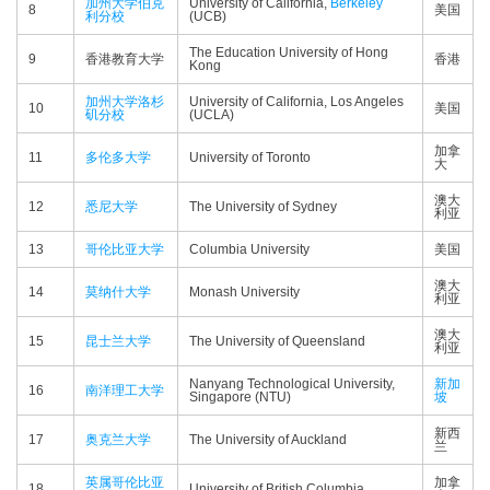
加州大学伯克
University of California,
Berkeley
8
美国
利分校
(UCB)
The Education University of Hong
9
香港教育大学
香港
Kong
加州大学洛杉
University of California, Los Angeles
10
美国
矶分校
(UCLA)
加拿
11
多伦多大学
University of Toronto
大
澳大
12
悉尼大学
The University of Sydney
利亚
13
哥伦比亚大学
Columbia University
美国
澳大
14
莫纳什大学
Monash University
利亚
澳大
15
昆士兰大学
The University of Queensland
利亚
Nanyang Technological University,
新加
16
南洋理工大学
Singapore (NTU)
坡
新西
17
奥克兰大学
The University of Auckland
兰
英属哥伦比亚
加拿
18
University of British Columbia