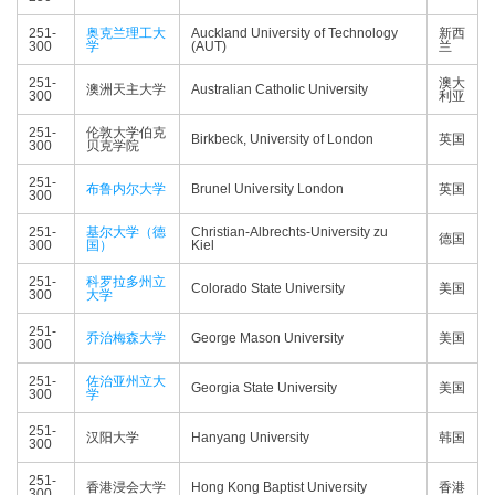
251-
奥克兰理工大
Auckland University of Technology
新西
300
学
(AUT)
兰
251-
澳大
澳洲天主大学
Australian Catholic University
300
利亚
251-
伦敦大学伯克
Birkbeck, University of London
英国
300
贝克学院
251-
布鲁内尔大学
Brunel University London
英国
300
251-
基尔大学（德
Christian-Albrechts-University zu
德国
300
国）
Kiel
251-
科罗拉多州立
Colorado State University
美国
300
大学
251-
乔治梅森大学
George Mason University
美国
300
251-
佐治亚州立大
Georgia State University
美国
300
学
251-
汉阳大学
Hanyang University
韩国
300
251-
香港浸会大学
Hong Kong Baptist University
香港
300