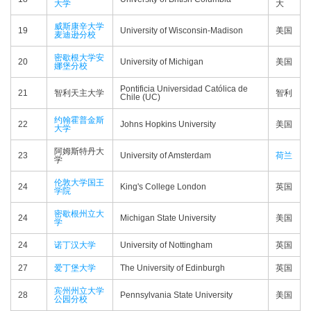
大学
大
威斯康辛大学
19
University of Wisconsin-Madison
美国
麦迪逊分校
密歇根大学安
20
University of Michigan
美国
娜堡分校
Pontificia Universidad Católica de
21
智利天主大学
智利
Chile (UC)
约翰霍普金斯
22
Johns Hopkins University
美国
大学
阿姆斯特丹大
23
University of Amsterdam
荷兰
学
伦敦大学国王
24
King's College London
英国
学院
密歇根州立大
24
Michigan State University
美国
学
24
诺丁汉大学
University of Nottingham
英国
27
爱丁堡大学
The University of Edinburgh
英国
宾州州立大学
28
Pennsylvania State University
美国
公园分校