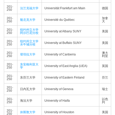
201-
法兰克福大学
Universität Frankfurt am Main
德国
250
201-
加拿
魁北克大学
Université du Québec
250
大
201-
纽约州立大学
University at Albany SUNY
美国
250
阿尔巴尼分校
201-
纽约州立大学
University at Buffalo SUNY
美国
250
水牛城分校
201-
澳大
堪培拉大学
University of Canberra
250
利亚
201-
东安格利亚大
University of East Anglia (UEA)
英国
250
学
201-
东芬兰大学
University of Eastern Finland
芬兰
250
201-
日内瓦大学
University of Geneva
瑞士
250
201-
以色
海法大学
University of Haifa
250
列
201-
休斯敦大学
University of Houston
美国
250