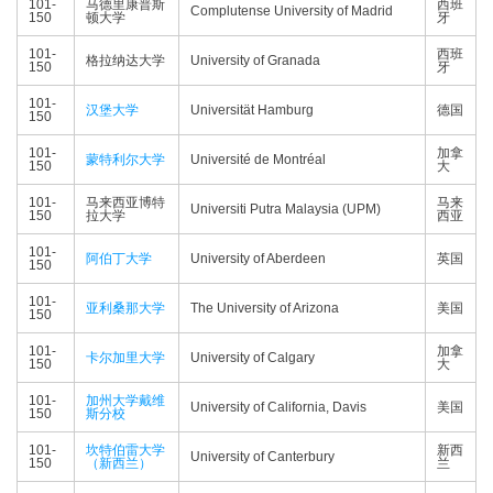
101-
马德里康普斯
西班
Complutense University of Madrid
150
顿大学
牙
101-
西班
格拉纳达大学
University of Granada
150
牙
101-
汉堡大学
Universität Hamburg
德国
150
101-
加拿
蒙特利尔大学
Université de Montréal
150
大
101-
马来西亚博特
马来
Universiti Putra Malaysia (UPM)
150
拉大学
西亚
101-
阿伯丁大学
University of Aberdeen
英国
150
101-
亚利桑那大学
The University of Arizona
美国
150
101-
加拿
卡尔加里大学
University of Calgary
150
大
101-
加州大学戴维
University of California, Davis
美国
150
斯分校
101-
坎特伯雷大学
新西
University of Canterbury
150
（新西兰）
兰