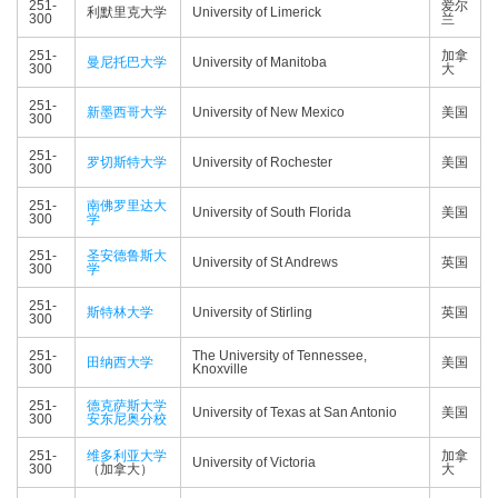
251-
爱尔
利默里克大学
University of Limerick
300
兰
251-
加拿
曼尼托巴大学
University of Manitoba
300
大
251-
新墨西哥大学
University of New Mexico
美国
300
251-
罗切斯特大学
University of Rochester
美国
300
251-
南佛罗里达大
University of South Florida
美国
300
学
251-
圣安德鲁斯大
University of St Andrews
英国
300
学
251-
斯特林大学
University of Stirling
英国
300
251-
The University of Tennessee,
田纳西大学
美国
300
Knoxville
251-
德克萨斯大学
University of Texas at San Antonio
美国
300
安东尼奥分校
251-
维多利亚大学
加拿
University of Victoria
300
（加拿大）
大