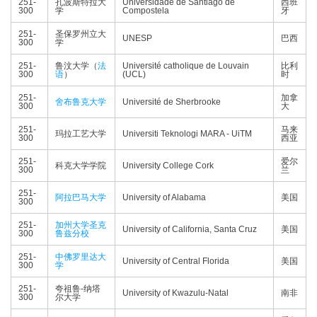
251-
孔波斯特拉大
Universidade de Santiago de
西班
300
学
Compostela
牙
251-
圣保罗州立大
UNESP
巴西
300
学
251-
鲁汶大学（
法
Université catholique de Louvain
比利
300
语
）
(UCL)
时
251-
加拿
舍布鲁克大学
Université de Sherbrooke
300
大
251-
马来
玛拉工艺大学
Universiti Teknologi MARA - UiTM
300
西亚
251-
爱尔
科克大学学院
University College Cork
300
兰
251-
阿拉巴马大学
University of Alabama
美国
300
251-
加州大学圣克
University of California, Santa Cruz
美国
300
鲁兹分校
251-
中佛罗里达大
University of Central Florida
美国
300
学
251-
夸祖鲁-纳塔
University of Kwazulu-Natal
南非
300
尔大学