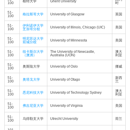
根特大学
Ghent University
100
时
51-
格拉斯哥大学
University of Glasgow
英国
100
51-
伊利诺伊大学
University of Illinois, Chicago (UIC)
美国
100
芝加哥分校
51-
明尼苏达大学
University of Minnesota
美国
100
双城分校
51-
纽卡斯尔大学
The University of Newcastle,
澳大
100
（澳洲）
Australia (UON)
利亚
51-
奥斯陆大学
University of Oslo
挪威
100
51-
新西
奥塔戈大学
University of Otago
100
兰
51-
澳大
悉尼科技大学
University of Technology Sydney
100
利亚
51-
弗吉尼亚大学
University of Virginia
美国
100
51-
乌得勒支大学
Utrecht University
荷兰
100