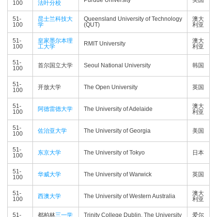
Purdue University
美国
100
法叶分校
51-
昆士兰科技大
Queensland University of Technology
澳大
100
学
(QUT)
利亚
51-
皇家墨尔本理
澳大
RMIT University
100
工大学
利亚
51-
首尔国立大学
Seoul National University
韩国
100
51-
开放大学
The Open University
英国
100
51-
澳大
阿德雷德大学
The University of Adelaide
100
利亚
51-
佐治亚大学
The University of Georgia
美国
100
51-
东京大学
The University of Tokyo
日本
100
51-
华威大学
The University of Warwick
英国
100
51-
澳大
西澳大学
The University of Western Australia
100
利亚
51-
都柏林
三一学
Trinity College Dublin, The University
爱尔