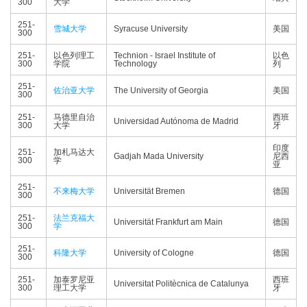
300
大学
251-
雪城大学
Syracuse University
美国
300
251-
以色列理工
Technion - Israel Institute of
以色
300
学院
Technology
列
251-
佐治亚大学
The University of Georgia
美国
300
251-
马德里自治
西班
Universidad Autónoma de Madrid
300
大学
牙
印度
251-
加札马达大
Gadjah Mada University
尼西
300
学
亚
251-
不来梅大学
Universität Bremen
德国
300
251-
法兰克福大
Universität Frankfurt am Main
德国
300
学
251-
科隆大学
University of Cologne
德国
300
251-
加泰罗尼亚
西班
Universitat Politècnica de Catalunya
300
理工大学
牙