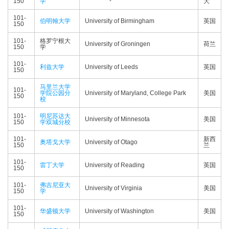
150
学
大
101-
伯明翰大学
University of Birmingham
英国
150
101-
格罗宁根大
University of Groningen
荷兰
150
学
101-
利兹大学
University of Leeds
英国
150
马里兰大学
101-
学院公园分
University of Maryland, College Park
美国
150
校
101-
明尼苏达大
University of Minnesota
美国
150
学双城分校
101-
新西
奥塔戈大学
University of Otago
150
兰
101-
雷丁大学
University of Reading
英国
150
101-
弗吉尼亚大
University of Virginia
美国
150
学
101-
华盛顿大学
University of Washington
美国
150