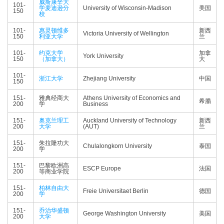
威斯康辛大
101-
学麦迪逊分
University of Wisconsin-Madison
美国
150
校
101-
惠灵顿维多
新西
Victoria University of Wellington
150
利亚大学
兰
101-
约克大学
加拿
York University
150
（加拿大）
大
101-
浙江大学
Zhejiang University
中国
150
151-
雅典经商大
Athens University of Economics and
希腊
200
学
Business
151-
奥克兰理工
Auckland University of Technology
新西
200
大学
(AUT)
兰
151-
朱拉隆功大
Chulalongkorn University
泰国
200
学
151-
巴黎欧洲高
ESCP Europe
法国
200
等商业学院
151-
柏林自由大
Freie Universitaet Berlin
德国
200
学
151-
乔治华盛顿
George Washington University
美国
200
大学