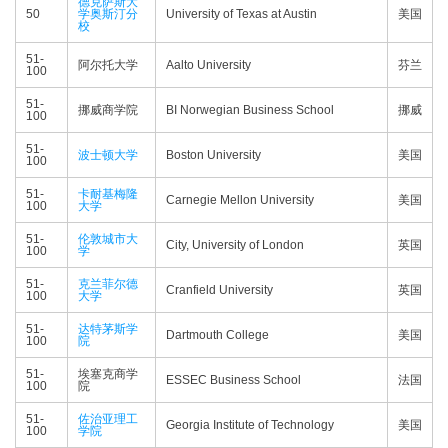
德克萨斯大
50
学奥斯汀分
University of Texas at Austin
美国
校
51-
阿尔托大学
Aalto University
芬兰
100
51-
挪威商学院
BI Norwegian Business School
挪威
100
51-
波士顿大学
Boston University
美国
100
51-
卡耐基梅隆
Carnegie Mellon University
美国
100
大学
51-
伦敦城市大
City, University of London
英国
100
学
51-
克兰菲尔德
Cranfield University
英国
100
大学
51-
达特茅斯学
Dartmouth College
美国
100
院
51-
埃塞克商学
ESSEC Business School
法国
100
院
51-
佐治亚理工
Georgia Institute of Technology
美国
100
学院