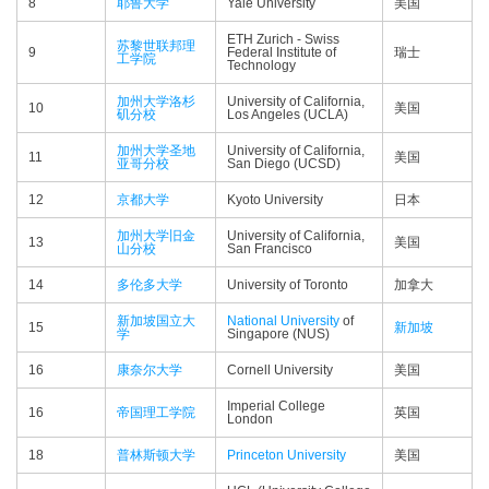
8
耶鲁大学
Yale University
美国
ETH Zurich - Swiss
苏黎世联邦理
9
Federal Institute of
瑞士
工学院
Technology
加州大学洛杉
University of California,
10
美国
矶分校
Los Angeles (UCLA)
加州大学圣地
University of California,
11
美国
亚哥分校
San Diego (UCSD)
12
京都大学
Kyoto University
日本
加州大学旧金
University of California,
13
美国
山分校
San Francisco
14
多伦多大学
University of Toronto
加拿大
新加坡国立大
National University
of
15
新加坡
学
Singapore (NUS)
16
康奈尔大学
Cornell University
美国
Imperial College
16
帝国理工学院
英国
London
18
普林斯顿大学
Princeton University
美国