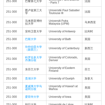
251-300
巴黎第七大学
法国
- Paris 7
图卢兹第三大
Université Paul Sabatier
251-300
法国
学
Toulouse III
马来西亚博特
Universiti Putra
251-300
马来西亚
拉大学
Malaysia (UPM)
251-300
安特卫普大学
University of Antwerp
比利时
251-300
巴斯大学
University of Bath
英国
坎特伯雷大学
251-300
University of Canterbury
新西兰
（新西兰）
科罗拉多大学
University of Colorado,
251-300
美国
丹佛分校
Denver
University of Eastern
251-300
东芬兰大学
芬兰
Finland
251-300
贵湖大学
University of Guelph
加拿大
夏威夷大学马
University of Hawai'i at
251-300
美国
诺阿分校
Mañoa
251-300
爱荷华大学
University of Iowa
美国
251-300
列日大学
Université de Liège
比利时