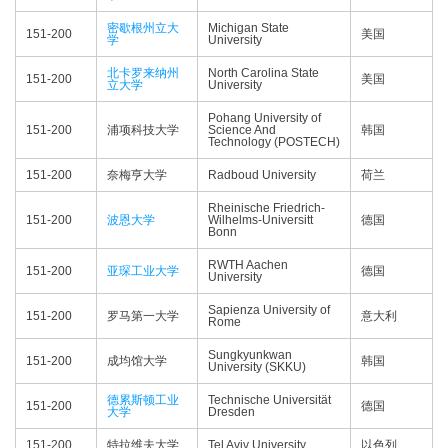
密歇根州立大
Michigan State
151-200
美国
学
University
北卡罗来纳州
North Carolina State
151-200
美国
立大学
University
Pohang University of
151-200
浦项科技大学
Science And
韩国
Technology (POSTECH)
151-200
奈梅亨大学
Radboud University
荷兰
Rheinische Friedrich-
151-200
波恩大学
Wilhelms-Universitt
德国
Bonn
RWTH Aachen
151-200
亚琛工业大学
德国
University
Sapienza University of
151-200
罗马第一大学
意大利
Rome
Sungkyunkwan
151-200
成均馆大学
韩国
University (SKKU)
德累斯顿工业
Technische Universität
151-200
德国
大学
Dresden
151-200
特拉维夫大学
Tel Aviv University
以色列