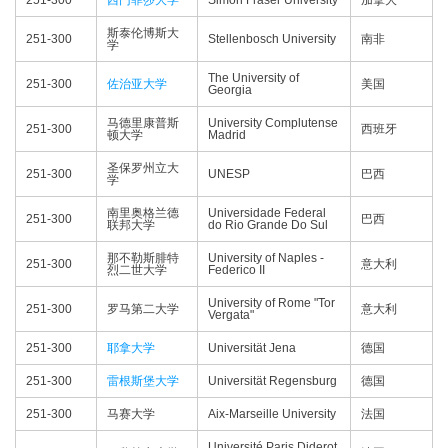
251-300
西门菲莎大学
Simon Fraser University
加拿大
斯泰伦博斯大
251-300
Stellenbosch University
南非
学
The University of
251-300
佐治亚大学
美国
Georgia
马德里康普斯
University Complutense
251-300
西班牙
顿大学
Madrid
圣保罗州立大
251-300
UNESP
巴西
学
南里奥格兰德
Universidade Federal
251-300
巴西
联邦大学
do Rio Grande Do Sul
那不勒斯腓特
University of Naples -
251-300
意大利
烈二世大学
Federico II
University of Rome "Tor
251-300
罗马第二大学
意大利
Vergata"
251-300
耶拿大学
Universität Jena
德国
251-300
雷根斯堡大学
Universität Regensburg
德国
251-300
马赛大学
Aix-Marseille University
法国
Université Paris Diderot