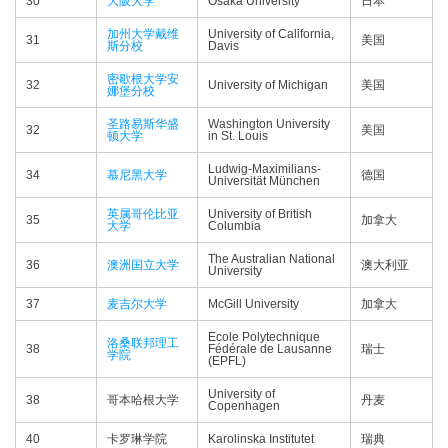
30
大阪大学
Osaka University
日本
加州大学戴维
University of California,
31
美国
斯分校
Davis
密歇根大学安
32
University of Michigan
美国
娜堡分校
圣路易斯华盛
Washington University
32
美国
顿大学
in St. Louis
Ludwig-Maximilians-
34
慕尼黑大学
德国
Universität München
英属哥伦比亚
University of British
35
加拿大
大学
Columbia
The Australian National
36
澳洲国立大学
澳大利亚
University
37
麦吉尔大学
McGill University
加拿大
Ecole Polytechnique
洛桑联邦理工
38
Fédérale de Lausanne
瑞士
学院
(EPFL)
University of
38
哥本哈根大学
丹麦
Copenhagen
40
卡罗琳学院
Karolinska Institutet
瑞典