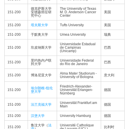
德克萨斯大学
The University of Texas
151-200
安德森癌症研
M. D. Anderson Cancer
美国
究中心
Center
151-200
塔夫斯大学
Tufts University
美国
151-200
于默奥大学
Umea University
瑞典
Universidade Estadual
151-200
坎皮纳斯大学
de Campinas
巴西
(Unicamp)
里约热内卢联
Universidade Federal
151-200
巴西
邦大学
do Rio de Janeiro
Alma Mater Studiorum -
151-200
博洛尼亚大学
意大利
University of Bologna
Friedrich-Alexander-
埃尔朗根-纽伦
151-200
Universität Erlangen-
德国
堡大学
Nürnberg
Universität Frankfurt am
151-200
法兰克福大学
德国
Main
151-200
汉堡大学
University Hamburg
德国
鲁汶大学（
法
Université Catholique
151-200
比利时
语
）
de Louvain (UCL)