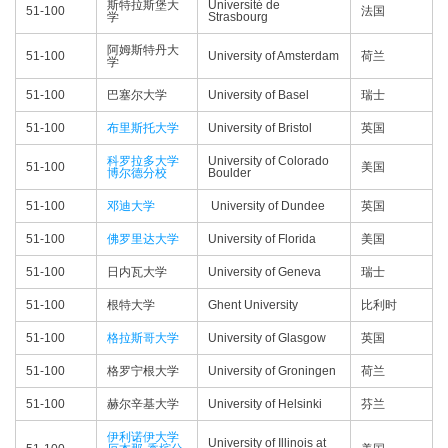
斯特拉斯堡大
Université de
51-100
法国
学
Strasbourg
阿姆斯特丹大
51-100
University of Amsterdam
荷兰
学
51-100
巴塞尔大学
University of Basel
瑞士
51-100
布里斯托大学
University of Bristol
英国
科罗拉多大学
University of Colorado
51-100
美国
博尔德分校
Boulder
51-100
邓迪大学
University of Dundee
英国
51-100
佛罗里达大学
University of Florida
美国
51-100
日内瓦大学
University of Geneva
瑞士
51-100
根特大学
Ghent University
比利时
51-100
格拉斯哥大学
University of Glasgow
英国
51-100
格罗宁根大学
University of Groningen
荷兰
51-100
赫尔辛基大学
University of Helsinki
芬兰
伊利诺伊大学
University of Illinois at