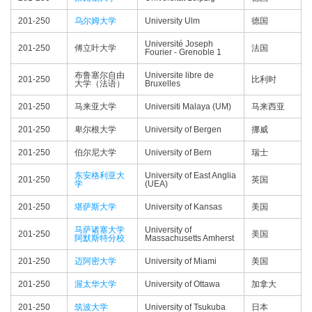
201-250
乌尔姆大学
University Ulm
德国
Université Joseph
201-250
傅立叶大学
法国
Fourier - Grenoble 1
布鲁塞尔自由
Universite libre de
201-250
比利时
大学（法语）
Bruxelles
201-250
马来亚大学
Universiti Malaya (UM)
马来西亚
201-250
卑尔根大学
University of Bergen
挪威
201-250
伯尔尼大学
University of Bern
瑞士
东安格利亚大
University of East Anglia
201-250
英国
学
(UEA)
201-250
堪萨斯大学
University of Kansas
美国
马萨诸塞大学
University of
201-250
美国
阿默斯特分校
Massachusetts Amherst
201-250
迈阿密大学
University of Miami
美国
201-250
渥太华大学
University of Ottawa
加拿大
201-250
筑波大学
University of Tsukuba
日本