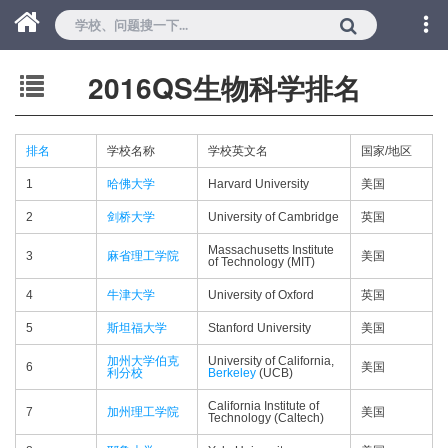
2016QS生物科学排名
排名
学校名称
学校英文名
国家/地区
1
哈佛大学
Harvard University
美国
2
剑桥大学
University of Cambridge
英国
Massachusetts Institute
3
麻省理工学院
美国
of Technology (MIT)
4
牛津大学
University of Oxford
英国
5
斯坦福大学
Stanford University
美国
加州大学伯克
University of California,
6
美国
利分校
Berkeley
(UCB)
California Institute of
7
加州理工学院
美国
Technology (Caltech)