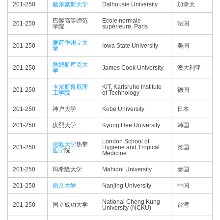
201-250
戴尔豪斯大学
Dalhousie University
加拿大
巴黎高等师范
Ecole normale
201-250
法国
学院
supérieure, Paris
爱荷华州立大
201-250
Iowa State University
美国
学
詹姆斯库克大
201-250
James Cook University
澳大利亚
学
卡尔斯鲁厄理
KIT, Karlsruhe Institute
201-250
德国
工学院
of Technology
201-250
神户大学
Kobe University
日本
201-250
庆熙大学
Kyung Hee University
韩国
London School of
伦敦大学
热带
201-250
Hygiene and Tropical
英国
医学
院
Medicine
201-250
玛希隆大学
Mahidol University
泰国
201-250
南京大学
Nanjing University
中国
National Cheng Kung
201-250
国立成功大学
台湾
University (NCKU)