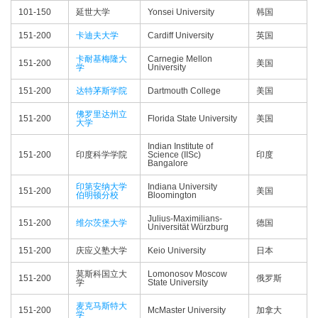
101-150
延世大学
Yonsei University
韩国
151-200
卡迪夫大学
Cardiff University
英国
卡耐基梅隆大
Carnegie Mellon
151-200
美国
学
University
151-200
达特茅斯学院
Dartmouth College
美国
佛罗里达州立
151-200
Florida State University
美国
大学
Indian Institute of
151-200
印度科学学院
Science (IISc)
印度
Bangalore
印第安纳大学
Indiana University
151-200
美国
伯明顿分校
Bloomington
Julius-Maximilians-
151-200
维尔茨堡大学
德国
Universität Würzburg
151-200
庆应义塾大学
Keio University
日本
莫斯科国立大
Lomonosov Moscow
151-200
俄罗斯
学
State University
麦克马斯特大
151-200
McMaster University
加拿大
学