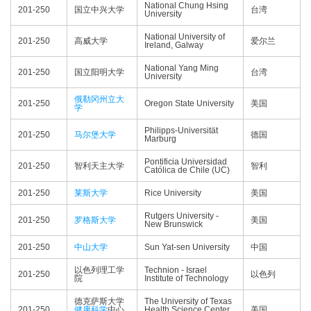
National Chung Hsing
201-250
国立中兴大学
台湾
University
National University of
201-250
高威大学
爱尔兰
Ireland, Galway
National Yang Ming
201-250
国立阳明大学
台湾
University
俄勒冈州立大
201-250
Oregon State University
美国
学
Philipps-Universität
201-250
马尔堡大学
德国
Marburg
Pontificia Universidad
201-250
智利天主大学
智利
Católica de Chile (UC)
201-250
莱斯大学
Rice University
美国
Rutgers University -
201-250
罗格斯大学
美国
New Brunswick
201-250
中山大学
Sun Yat-sen University
中国
以色列理工学
Technion - Israel
201-250
以色列
院
Institute of Technology
德克萨斯大学
The University of Texas
201-250
健康科学
中心
Health Science Center
美国