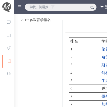
2016QS教育学排名
排名
学
1
伦
2
哈
3
斯
4
剑
5
牛
6
香
7
墨
7
加