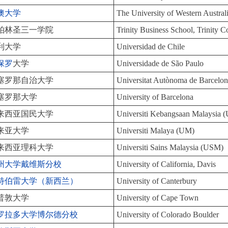
澳大学
The University of Western Austral
柏林圣三一学院
Trinity Business School, Trinity C
利大学
Universidad de Chile
保罗
大学
Universidade de São Paulo
塞罗那自治大学
Universitat Autònoma de Barcelo
塞罗那大学
University of Barcelona
来西亚国民大学
Universiti Kebangsaan Malaysia
来亚大学
Universiti Malaya (UM)
来西亚理科大学
Universiti Sains Malaysia (USM)
州大学戴维斯分校
University of California, Davis
特伯雷大学（新西兰）
University of Canterbury
普敦大学
University of Cape Town
罗拉多大学博尔德分校
University of Colorado Boulder