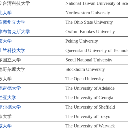
立台湾科技大学
National Taiwan University of Sc
北大学
Northwestern University
亥俄州立大学
The Ohio State University
津布鲁克斯大学
Oxford Brookes University
京大学
Peking University
士兰科技大学
Queensland University of Techno
尔国立大学
Seoul National University
德哥尔摩大学
Stockholm University
放大学
The Open University
德雷德大学
The University of Adelaide
治亚大学
The University of Georgia
菲尔德大学
The University of Sheffield
京大学
The University of Tokyo
威大学
The University of Warwick