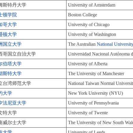
姆斯特丹大学
University of Amsterdam
士顿学院
Boston College
加哥大学
University of Chicago
盛顿大学
University of Washington
洲国立大学
The Australian
National Universit
西哥国立自治大学
Universidad Nacional Autónoma
尔伯塔大学
University of Alberta
彻斯特大学
The University of Manchester
立台湾师范大学
National Taiwan Normal Universi
约大学
New York University (NYU)
夕法尼亚大学
University of Pennsylvania
文特大学
University of Twente
南威尔士大学
The University of New South Wal
兹大学
University of Leeds