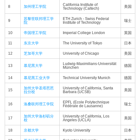
California Institute of
8
加州理工学院
美国
Technology (Caltech)
苏黎世联邦理工学
ETH Zurich - Swiss Federal
9
瑞士
院
Institute of Technology
10
帝国理工学院
Imperial College London
英国
11
东京大学
The University of Tokyo
日本
12
芝加哥大学
University of Chicago
美国
Ludwig-Maximilians-Universität
13
慕尼黑大学
德国
München
14
慕尼黑工业大学
Technical University Munich
德国
加州大学圣塔芭芭
University of California, Santa
15
美国
拉分校
Barbara (UCSB)
EPFL (Ecole Polytechnique
16
洛桑联邦理工学院
瑞士
Fédérale de Lausanne)
加州大学洛杉矶分
University of California, Los
17
美国
校
Angeles (UCLA)
18
京都大学
Kyoto University
日本