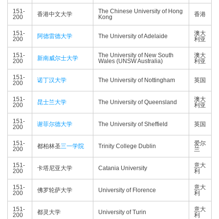
151-
The Chinese University of Hong
香港中文大学
香港
200
Kong
151-
澳大
阿德雷德大学
The University of Adelaide
200
利亚
151-
The University of New South
澳大
新南威尔士大学
200
Wales (UNSW Australia)
利亚
151-
诺丁汉大学
The University of Nottingham
英国
200
151-
澳大
昆士兰大学
The University of Queensland
200
利亚
151-
谢菲尔德大学
The University of Sheffield
英国
200
151-
爱尔
都柏林圣
三一学院
Trinity College Dublin
200
兰
151-
意大
卡塔尼亚大学
Catania University
200
利
151-
意大
佛罗轮萨大学
University of Florence
200
利
151-
意大
都灵大学
University of Turin
200
利