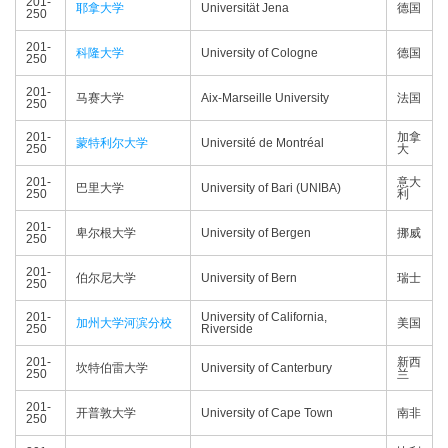
201-
耶拿大学
Universität Jena
德国
250
201-
科隆大学
University of Cologne
德国
250
201-
马赛大学
Aix-Marseille University
法国
250
201-
加拿
蒙特利尔大学
Université de Montréal
250
大
201-
意大
巴里大学
University of Bari (UNIBA)
250
利
201-
卑尔根大学
University of Bergen
挪威
250
201-
伯尔尼大学
University of Bern
瑞士
250
201-
University of California,
加州大学河滨分校
美国
250
Riverside
201-
新西
坎特伯雷大学
University of Canterbury
250
兰
201-
开普敦大学
University of Cape Town
南非
250