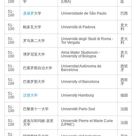
100
学
(UBA)
廷
51-
圣保罗
大学
Universidade de São Paulo
巴西
100
51-
意大
帕多瓦大学
Università di Padova
100
利
51-
Università degli Studi di Roma -
意大
罗马第二大学
100
Tor Vergata
利
51-
Alma Mater Studiorum -
意大
博罗尼亚大学
100
University of Bologna
利
51-
Universitat Autònoma de
西班
巴塞罗那自治大学
100
Barcelona
牙
51-
西班
巴塞罗那大学
University of Barcelona
100
牙
51-
汉堡大学
University Hamburg
德国
100
51-
巴黎第十一大学
Université Paris-Sud
法国
100
51-
皮埃尔和玛丽·居里
Université Pierre et Marie Curie
法国
100
大学
(UPMC)
51-