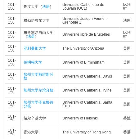
101-
Université Catholique de
比利
鲁汶大学（
法语
）
150
Louvain (UCL)
时
101-
Université Joseph Fourier -
格勒诺布尔大学
法国
150
Grenoble 1
101-
布鲁塞尔自由大学
比利
Universite libre de Bruxelles
150
（
法语
）
时
101-
亚利桑那大学
The University of Arizona
美国
150
101-
伯明翰大学
University of Birmingham
英国
150
101-
加州大学戴维斯分
University of California, Davis
美国
150
校
101-
加州大学尔湾分校
University of California, Irvine
美国
150
101-
加州大学圣克鲁兹
University of California, Santa
美国
150
分校
Cruz
101-
赫尔辛基大学
University of Helsinki
芬兰
150
101-
香港大学
The University of Hong Kong
香港
150