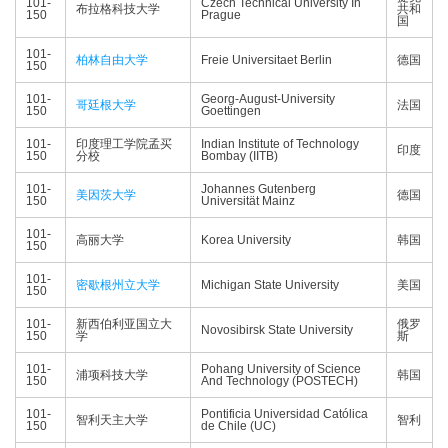
101-
Czech Technical University In
布拉格科技大学
共和
150
Prague
国
101-
柏林自由大学
Freie Universitaet Berlin
德国
150
101-
Georg-August-University
哥廷根大学
法国
150
Goettingen
101-
印度理工学院孟买
Indian Institute of Technology
印度
150
分校
Bombay (IITB)
101-
Johannes Gutenberg
美因茨大学
德国
150
Universität Mainz
101-
高丽大学
Korea University
韩国
150
101-
密歇根州立大学
Michigan State University
美国
150
101-
新西伯利亚国立大
俄罗
Novosibirsk State University
150
学
斯
101-
Pohang University of Science
浦项科技大学
韩国
150
And Technology (POSTECH)
101-
Pontificia Universidad Católica
智利天主大学
智利
150
de Chile (UC)