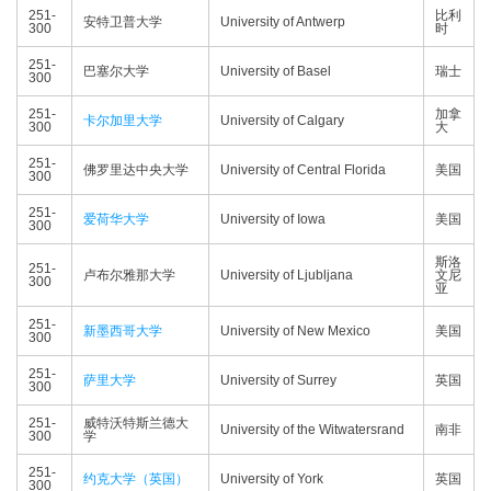
251-
比利
安特卫普大学
University of Antwerp
300
时
251-
巴塞尔大学
University of Basel
瑞士
300
251-
加拿
卡尔加里大学
University of Calgary
300
大
251-
佛罗里达中央大学
University of Central Florida
美国
300
251-
爱荷华大学
University of Iowa
美国
300
斯洛
251-
卢布尔雅那大学
University of Ljubljana
文尼
300
亚
251-
新墨西哥大学
University of New Mexico
美国
300
251-
萨里大学
University of Surrey
英国
300
251-
威特沃特斯兰德大
University of the Witwatersrand
南非
300
学
251-
约克大学（英国）
University of York
英国
300