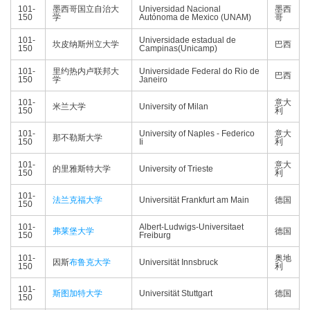
101-
墨西哥国立自治大
Universidad Nacional
墨西
150
学
Autónoma de Mexico (UNAM)
哥
101-
Universidade estadual de
坎皮纳斯州立大学
巴西
150
Campinas(Unicamp)
101-
里约热内卢联邦大
Universidade Federal do Rio de
巴西
150
学
Janeiro
101-
意大
米兰大学
University of Milan
150
利
101-
University of Naples - Federico
意大
那不勒斯大学
150
Ii
利
101-
意大
的里雅斯特大学
University of Trieste
150
利
101-
法兰克福大学
Universität Frankfurt am Main
德国
150
101-
Albert-Ludwigs-Universitaet
弗莱堡大学
德国
150
Freiburg
101-
奥地
因斯
布鲁克大学
Universität Innsbruck
150
利
101-
斯图加特大学
Universität Stuttgart
德国
150