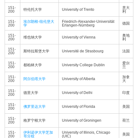
151-
意大
特伦托大学
University of Trento
200
利
151-
埃尔朗根-纽伦堡大
Friedrich-Alexander-Universität
德国
200
学
Erlangen-Nürnberg
151-
奥地
维也纳大学
University of Vienna
200
利
151-
斯特拉斯堡大学
Université de Strasbourg
法国
200
151-
爱尔
都柏林大学
University College Dublin
200
兰
151-
加拿
阿尔伯塔大学
University of Alberta
200
大
151-
德里大学
University of Delhi
印度
200
151-
佛罗里达大学
University of Florida
美国
200
151-
格罗宁根大学
University of Groningen
荷兰
200
151-
伊利诺伊大学芝加
University of Illinois, Chicago
美国
200
哥分校
(UIC)