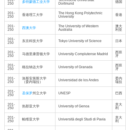
201-
Technische Universität
多特蒙德工业大学
德国
250
Dortmund
201-
The Hong Kong Polytechnic
香港理工大学
香港
250
University
201-
The University of Western
澳大
西澳大学
250
Australia
利亚
201-
东京科技大学
Tokyo University of Science
日本
250
201-
西班
马德里康普顿大学
University Complutense Madrid
250
牙
201-
西班
格拉纳达大学
University of Granada
250
牙
201-
洛斯安第斯大学
委内
Universidad de los Andes
250
（委内瑞拉）
瑞拉
201-
圣保罗
州立大学
UNESP
巴西
250
201-
意大
热那亚大学
University of Genoa
250
利
201-
意大
帕维亚大学
Università degli Studi di Pavia
250
利