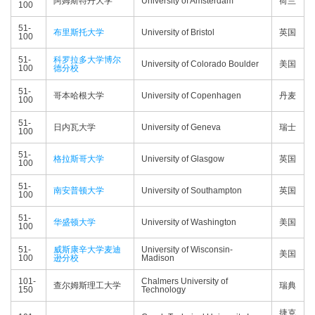
阿姆斯特丹大学
University of Amsterdam
荷兰
100
51-
布里斯托大学
University of Bristol
英国
100
51-
科罗拉多大学博尔
University of Colorado Boulder
美国
100
德分校
51-
哥本哈根大学
University of Copenhagen
丹麦
100
51-
日内瓦大学
University of Geneva
瑞士
100
51-
格拉斯哥大学
University of Glasgow
英国
100
51-
南安普顿大学
University of Southampton
英国
100
51-
华盛顿大学
University of Washington
美国
100
51-
威斯康辛大学麦迪
University of Wisconsin-
美国
100
逊分校
Madison
101-
Chalmers University of
查尔姆斯理工大学
瑞典
150
Technology
捷克