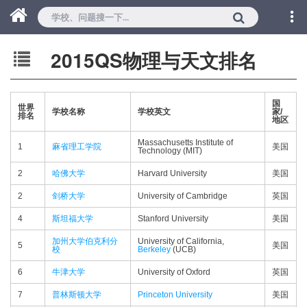
2015QS物理与天文排名
国
世界
学校名称
学校英文
家/
排名
地区
Massachusetts Institute of
1
麻省理工学院
美国
Technology (MIT)
2
哈佛大学
Harvard University
美国
2
剑桥大学
University of Cambridge
英国
4
斯坦福大学
Stanford University
美国
加州大学伯克利分
University of California,
5
美国
校
Berkeley
(UCB)
6
牛津大学
University of Oxford
英国
7
普林斯顿大学
Princeton University
美国