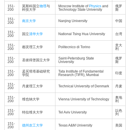
151-
莫斯科国立
物理
与
Moscow Institute of
Physics
and
俄罗
200
科技大学
Technology State University
斯
151-
南京大学
Nanjing University
中国
200
151-
国立
清华大学
National Tsing Hua University
台湾
200
151-
意大
都灵理工大学
Politecnico di Torino
200
利
151-
Saint-Petersburg State
俄罗
圣彼得堡国立大学
200
University
斯
151-
孟买塔塔基础研究
Tata Institute of Fundamental
印度
200
学院
Research (TIFR), Mumbai
151-
丹麦理工大学
Technical University of Denmark
丹麦
200
151-
奥地
维也纳大学
Vienna University of Technology
200
利
151-
以色
特拉维夫大学
Tel Aviv University
200
列
151-
德州农工大学
Texas A&M University
美国
200