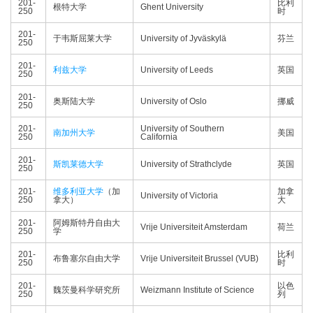
201-
比利
根特大学
Ghent University
250
时
201-
于韦斯屈莱大学
University of Jyväskylä
芬兰
250
201-
利兹大学
University of Leeds
英国
250
201-
奥斯陆大学
University of Oslo
挪威
250
201-
University of Southern
南加州大学
美国
250
California
201-
斯凯莱德大学
University of Strathclyde
英国
250
201-
维多利亚大学
（加
加拿
University of Victoria
250
拿大）
大
201-
阿姆斯特丹自由大
Vrije Universiteit Amsterdam
荷兰
250
学
201-
比利
布鲁塞尔自由大学
Vrije Universiteit Brussel (VUB)
250
时
201-
以色
魏茨曼科学研究所
Weizmann Institute of Science
250
列