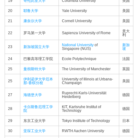
19
哥伦比亚大学
Columbia University
美国
20
耶鲁大学
Yale University
美国
21
康奈尔大学
Cornell University
美国
意大
22
罗马第一大学
Sapienza University of Rome
利
National University
of
新加
23
新加坡国立大学
Singapore (NUS)
坡
24
巴黎高等理工学院
Ecole Polytechnique
法国
25
曼彻斯特大学
The University of Manchester
英国
伊利诺伊大学厄本
University of Illinois at Urbana-
25
美国
那-香槟分校
Champaign
Ruprecht-Karls-Universität
27
海德堡大学
德国
Heidelberg
卡尔斯鲁厄理工学
KIT, Karlsruhe Institut of
28
德国
院
Technology
29
东京工业大学
Tokyo Institute of Technology
日本
30
亚琛工业大学
RWTH Aachen University
德国