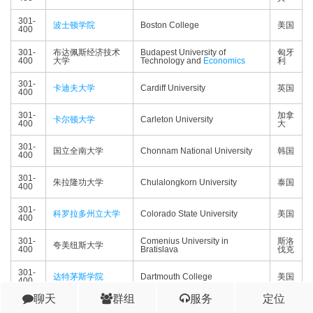
301-
波士顿学院
Boston College
美国
400
301-
布达佩斯经济技术
Budapest University of
匈牙
400
大学
Technology and
Economics
利
301-
卡迪夫大学
Cardiff University
英国
400
301-
加拿
卡尔顿大学
Carleton University
400
大
301-
国立全南大学
Chonnam National University
韩国
400
301-
朱拉隆功大学
Chulalongkorn University
泰国
400
301-
科罗拉多州立大学
Colorado State University
美国
400
301-
Comenius University in
斯洛
夸美纽斯大学
400
Bratislava
伐克
301-
达特茅斯学院
Dartmouth College
美国
400
聊天
群组
服务
定位
301-
巴黎中央理工学院
Ecole Centrale de Paris
法国
400