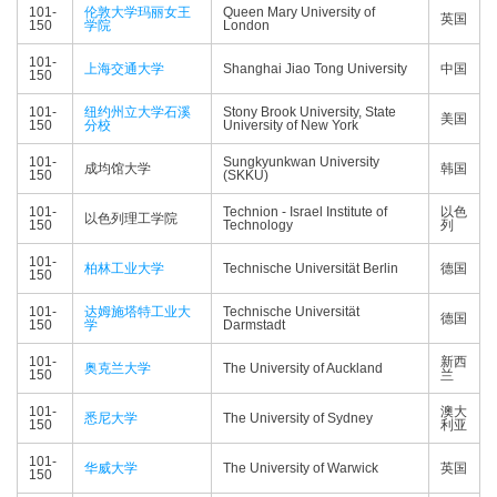
101-
伦敦大学玛丽女王
Queen Mary University of
英国
150
学院
London
101-
上海交通大学
Shanghai Jiao Tong University
中国
150
101-
纽约州立大学石溪
Stony Brook University, State
美国
150
分校
University of New York
101-
Sungkyunkwan University
成均馆大学
韩国
150
(SKKU)
101-
Technion - Israel Institute of
以色
以色列理工学院
150
Technology
列
101-
柏林工业大学
Technische Universität Berlin
德国
150
101-
达姆施塔特工业大
Technische Universität
德国
150
学
Darmstadt
101-
新西
奥克兰大学
The University of Auckland
150
兰
101-
澳大
悉尼大学
The University of Sydney
150
利亚
101-
华威大学
The University of Warwick
英国
150