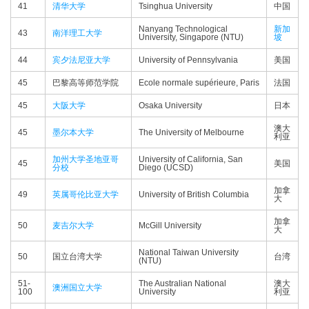
41
清华大学
Tsinghua University
中国
Nanyang Technological
新加
43
南洋理工大学
University, Singapore (NTU)
坡
44
宾夕法尼亚大学
University of Pennsylvania
美国
45
巴黎高等师范学院
Ecole normale supérieure, Paris
法国
45
大阪大学
Osaka University
日本
澳大
45
墨尔本大学
The University of Melbourne
利亚
加州大学圣地亚哥
University of California, San
45
美国
分校
Diego (UCSD)
加拿
49
英属哥伦比亚大学
University of British Columbia
大
加拿
50
麦吉尔大学
McGill University
大
National Taiwan University
50
国立台湾大学
台湾
(NTU)
51-
The Australian National
澳大
澳洲国立大学
100
University
利亚