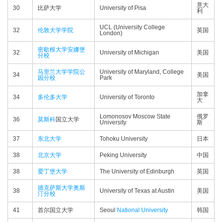
意大
30
比萨大学
University of Pisa
利
UCL (University College
32
伦敦大学学院
英国
London)
密歇根大学安娜堡
32
University of Michigan
美国
分校
马里兰大学学院公
University of Maryland, College
34
美国
园分校
Park
加拿
34
多伦多大学
University of Toronto
大
Lomonosov Moscow State
俄罗
36
莫斯科
国立大学
University
斯
37
东北大学
Tohoku University
日本
38
北京大学
Peking University
中国
38
爱丁堡大学
The University of Edinburgh
英国
德克萨斯大学奥斯
38
University of Texas at Austin
美国
汀分校
41
首尔国立大学
Seoul
National University
韩国