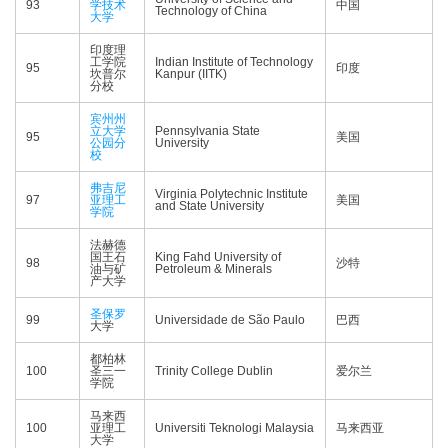
93
学技术
中国
Technology of China
大学
印度理
工学院
Indian Institute of Technology
95
印度
坎普尔
Kanpur (IITK)
分校
宾州州
立大学
Pennsylvania State
95
美国
公园分
University
校
弗吉尼
Virginia Polytechnic Institute
97
亚理工
美国
and State University
学院
法赫德
国王石
King Fahd University of
98
沙特
油与矿
Petroleum & Minerals
产大学
圣保罗
99
Universidade de São Paulo
巴西
大学
都柏林
100
圣三一
Trinity College Dublin
爱尔兰
学院
马来西
100
亚理工
Universiti Teknologi Malaysia
马来西亚
大学