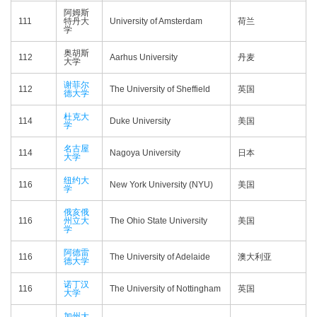
阿姆斯
111
特丹大
University of Amsterdam
荷兰
学
奥胡斯
112
Aarhus University
丹麦
大学
谢菲尔
112
The University of Sheffield
英国
德大学
杜克大
114
Duke University
美国
学
名古屋
114
Nagoya University
日本
大学
纽约大
116
New York University (NYU)
美国
学
俄亥俄
116
州立大
The Ohio State University
美国
学
阿德雷
116
The University of Adelaide
澳大利亚
德大学
诺丁汉
116
The University of Nottingham
英国
大学
加州大