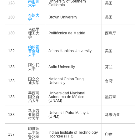
南加州
University of Southern
128
美国
大学
California
布朗大
130
Brown University
美国
学
马德里
130
理工大
Politécnica de Madrid
西班牙
学
约翰霍
132
普金斯
Johns Hopkins University
美国
大学
阿尔托
133
Aalto University
芬兰
大学
国立交
National Chiao Tung
133
台湾
通大学
University
墨西哥
Universidad Nacional
133
国立自
Autónoma de México
墨西哥
治大学
(UNAM)
马来西
Universiti Putra Malaysia
133
亚博特
马来西亚
(UPM)
拉大学
印度理
工学院
Indian Institute of Technology
137
印度
鲁尔基
Roorkee (IITR)