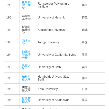
伦斯勒
Rensselaer Polytechnic
190
理工学
美国
Institute
院
赫尔辛
190
University of Helsinki
芬兰
基大学
斯德哥
192
尔摩大
Stockholm University
瑞典
学
同济大
193
Tongji University
中国
学
加州大
194
学尔湾
University of California, Irvine
美国
分校
巴斯大
195
University of Bath
英国
学
柏林洪
Humboldt-Universität zu
196
德国
堡大学
Berlin
庆应义
196
Keio University
日本
塾大学
斯凯莱
196
University of Strathclyde
英国
德大学