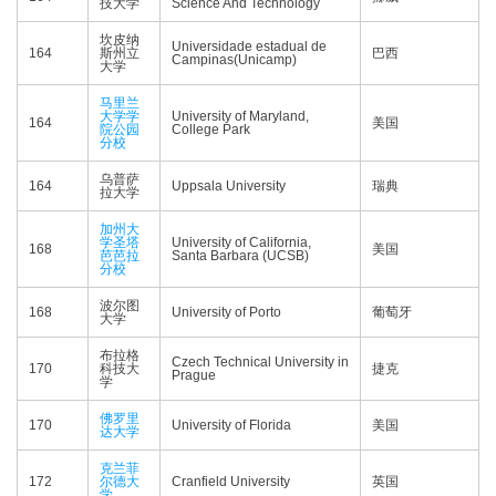
技大学
Science And Technology
坎皮纳
Universidade estadual de
164
斯州立
巴西
Campinas(Unicamp)
大学
马里兰
大学学
University of Maryland,
164
美国
院公园
College Park
分校
乌普萨
164
Uppsala University
瑞典
拉大学
加州大
学圣塔
University of California,
168
美国
芭芭拉
Santa Barbara (UCSB)
分校
波尔图
168
University of Porto
葡萄牙
大学
布拉格
Czech Technical University in
170
科技大
捷克
Prague
学
佛罗里
170
University of Florida
美国
达大学
克兰菲
172
尔德大
Cranfield University
英国
学