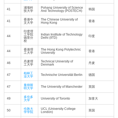
浦项科
Pohang University of Science
41
韩国
技大学
And Technology (POSTECH)
香港中
The Chinese University of
41
香港
文大学
Hong Kong
印度理
工学院
Indian Institute of Technology
44
印度
德里分
Delhi (IITD)
校
香港理
The Hong Kong Polytechnic
44
香港
工大学
University
丹麦理
Technical University of
46
丹麦
工大学
Denmark
柏林工
47
Technische Universität Berlin
德国
业大学
曼彻斯
47
The University of Manchester
英国
特大学
多伦多
49
University of Toronto
加拿大
大学
伦敦大
UCL (University College
50
英国
学学院
London)