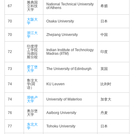
雅典国
National Technical University
67
立科技
希腊
of Athens
大学
大阪大
70
Osaka University
日本
学
浙江大
70
Zhejiang University
中国
学
印度理
工学院
Indian Institute of Technology
72
印度
马德拉
Madras (IITM)
斯分校
爱丁堡
73
The University of Edinburgh
英国
大学
鲁汶大
74
学(荷
KU Leuven
比利时
语）
滑铁卢
74
University of Waterloo
加拿大
大学
奥尔堡
76
Aalborg University
丹麦
大学
东北大
77
Tohoku University
日本
学