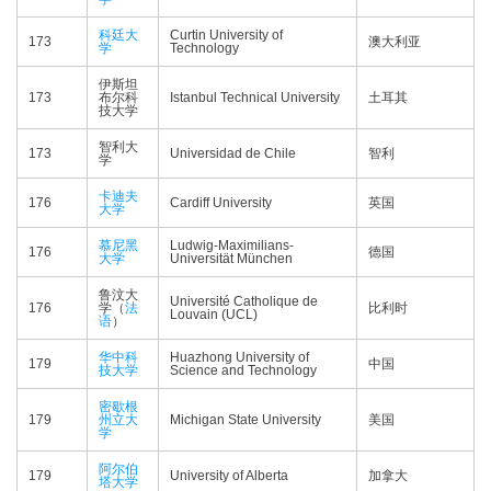
科廷大
Curtin University of
173
澳大利亚
学
Technology
伊斯坦
173
布尔科
Istanbul Technical University
土耳其
技大学
智利大
173
Universidad de Chile
智利
学
卡迪夫
176
Cardiff University
英国
大学
慕尼黑
Ludwig-Maximilians-
176
德国
大学
Universität München
鲁汶大
Université Catholique de
176
学（
法
比利时
Louvain (UCL)
语
）
华中科
Huazhong University of
179
中国
技大学
Science and Technology
密歇根
179
州立大
Michigan State University
美国
学
阿尔伯
179
University of Alberta
加拿大
塔大学