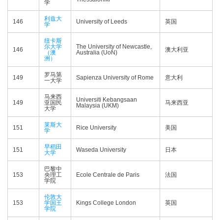
学
利兹大
146
University of Leeds
英国
学
纽卡斯
尔大学
The University of Newcastle,
146
澳大利亚
（澳
Australia (UoN)
洲）
罗马第
149
Sapienza University of Rome
意大利
一大学
马来西
Universiti Kebangsaan
149
亚国民
马来西亚
Malaysia (UKM)
大学
莱斯大
151
Rice University
美国
学
早稻田
151
Waseda University
日本
大学
巴黎中
153
央理工
Ecole Centrale de Paris
法国
学院
伦敦大
153
学国王
Kings College London
英国
学院