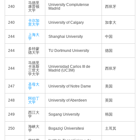
马德里
University Complutense
240
康普顿
西班牙
Madrid
大学
卡尔加
240
University of Calgary
加拿大
里大学
上海大
244
Shanghai University
中国
学
多特蒙
244
TU Dortmund University
德国
德大学
马德里
卡洛斯
Universidad Carlos III de
244
西班牙
三世大
Madrid (UC3M)
学大学
圣母大
247
University of Notre Dame
美国
学
阿伯丁
248
University of Aberdeen
英国
大学
西江大
249
Sogang University
韩国
学
海峡大
250
Bogaziçi Üniversitesi
土耳其
学