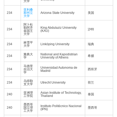
大学
亚利桑
234
那州立
Arizona State University
美国
大学
阿卜杜
勒阿齐
King Abdulaziz University
234
沙特
兹国王
(KAU)
大学
林雪平
234
Linköping University
瑞典
大学
雅典大
National and Kapodistrian
234
希腊
学
University of Athens
马德里
Universidad Autonoma de
234
自治大
西班牙
Madrid
学
乌得勒
234
Utrecht University
荷兰
支大学
亚洲理
Asian Institute of Technology,
240
泰国
工学院
Thailand
墨西哥
Instituto Politécnico Nacional
240
国立理
墨西哥
(IPN)
工大学