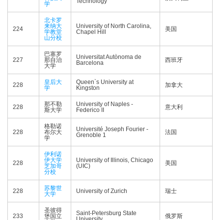
Technology
学
北卡罗
来纳大
University of North Carolina,
224
美国
学教堂
Chapel Hill
山分校
巴塞罗
Universitat Autònoma de
227
那自治
西班牙
Barcelona
大学
皇后大
Queen`s University at
228
加拿大
学
Kingston
那不勒
University of Naples -
228
意大利
斯大学
Federico II
格勒诺
Université Joseph Fourier -
228
布尔大
法国
Grenoble 1
学
伊利诺
伊大学
University of Illinois, Chicago
228
美国
芝加哥
(UIC)
分校
苏黎世
228
University of Zurich
瑞士
大学
圣彼得
Saint-Petersburg State
233
堡国立
俄罗斯
University