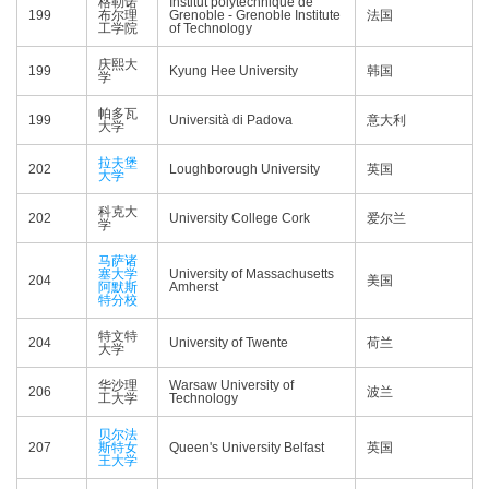
格勒诺
Institut polytechnique de
199
布尔理
Grenoble - Grenoble Institute
法国
工学院
of Technology
庆熙大
199
Kyung Hee University
韩国
学
帕多瓦
199
Università di Padova
意大利
大学
拉夫堡
202
Loughborough University
英国
大学
科克大
202
University College Cork
爱尔兰
学
马萨诸
塞大学
University of Massachusetts
204
美国
阿默斯
Amherst
特分校
特文特
204
University of Twente
荷兰
大学
华沙理
Warsaw University of
206
波兰
工大学
Technology
贝尔法
207
斯特女
Queen's University Belfast
英国
王大学