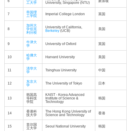
6
新加坡
工大学
University, Singapore (NTU)
帝国理
7
Imperial College London
英国
工学院
加州大
University of California,
8
学伯克
美国
Berkeley
(UCB)
利分校
牛津大
9
University of Oxford
英国
学
哈佛大
10
Harvard University
美国
学
清华大
11
Tsinghua University
中国
学
东京大
12
The University of Tokyo
日本
学
韩国高
KAIST - Korea Advanced
13
等科技
Institute of Science &
韩国
学院
Technology
香港科
The Hong Kong University of
14
香港
技大学
Science and Technology
首尔国
15
Seoul National University
韩国
立大学