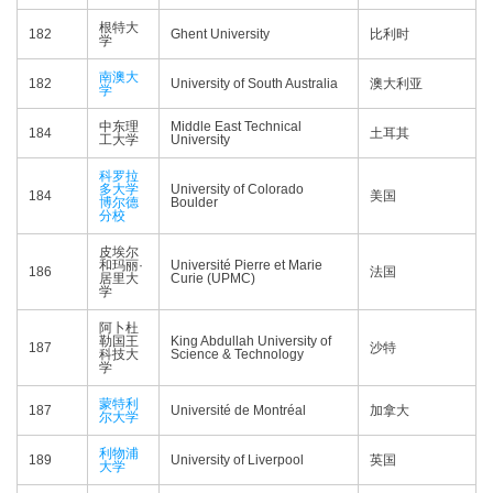
根特大
182
Ghent University
比利时
学
南澳大
182
University of South Australia
澳大利亚
学
中东理
Middle East Technical
184
土耳其
工大学
University
科罗拉
多大学
University of Colorado
184
美国
博尔德
Boulder
分校
皮埃尔
和玛丽·
Université Pierre et Marie
186
法国
居里大
Curie (UPMC)
学
阿卜杜
勒国王
King Abdullah University of
187
沙特
科技大
Science & Technology
学
蒙特利
187
Université de Montréal
加拿大
尔大学
利物浦
189
University of Liverpool
英国
大学