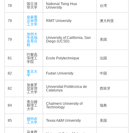
国立清
National Tsing Hua
78
台湾
华大学
University
皇家墨
79
尔本理
RMIT University
澳大利亚
工大学
加州大
学圣地
University of California, San
79
美国
亚哥分
Diego (UCSD)
校
巴黎高
81
等理工
Ecole Polytechnique
法国
学院
复旦大
82
Fudan University
中国
学
加泰罗
Universitat Politècnica de
82
尼亚理
西班牙
Catalunya
工大学
查尔姆
Chalmers University of
84
斯理工
瑞典
Technology
大学
德州农
85
Texas A&M University
美国
工大学
马来西