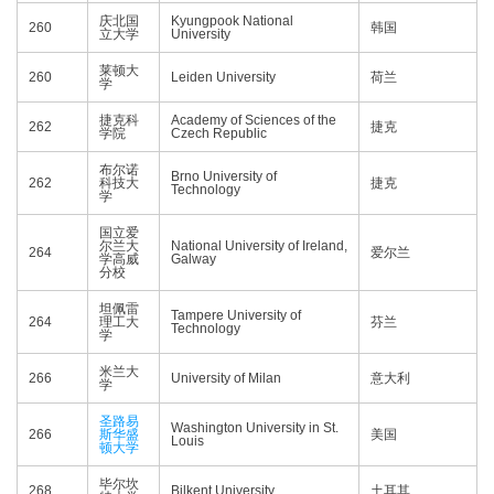
庆北国
Kyungpook National
260
韩国
立大学
University
莱顿大
260
Leiden University
荷兰
学
捷克科
Academy of Sciences of the
262
捷克
学院
Czech Republic
布尔诺
Brno University of
262
科技大
捷克
Technology
学
国立爱
尔兰大
National University of Ireland,
264
爱尔兰
学高威
Galway
分校
坦佩雷
Tampere University of
264
理工大
芬兰
Technology
学
米兰大
266
University of Milan
意大利
学
圣路易
Washington University in St.
266
斯华盛
美国
Louis
顿大学
毕尔坎
268
Bilkent University
土耳其