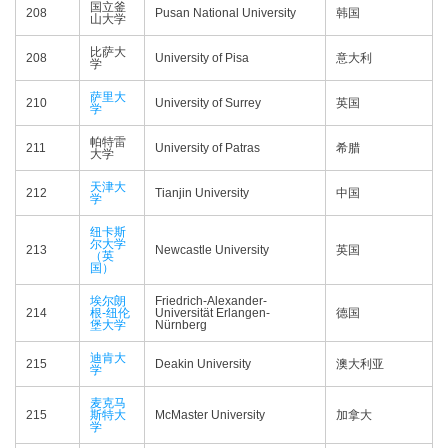
国立釜
208
Pusan National University
韩国
山大学
比萨大
208
University of Pisa
意大利
学
萨里大
210
University of Surrey
英国
学
帕特雷
211
University of Patras
希腊
大学
天津大
212
Tianjin University
中国
学
纽卡斯
尔大学
213
Newcastle University
英国
（英
国）
埃尔朗
Friedrich-Alexander-
214
根-纽伦
Universität Erlangen-
德国
堡大学
Nürnberg
迪肯大
215
Deakin University
澳大利亚
学
麦克马
215
斯特大
McMaster University
加拿大
学