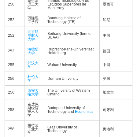
蒙特雷
Instituto Tecnológico y de
250
理工大
Estudios Superiores de
墨西哥
学
Monterrey
万隆理
Bandung Institute of
252
印尼
工学院
Technology (ITB)
北京航
Beihang University (former
252
空航天
中国
BUAA)
大学
海德堡
Ruprecht-Karls-Universitaet
252
德国
大学
Heidelberg
武汉大
255
Wuhan University
中国
学
杜伦大
256
Durham University
英国
学
西安大
The University of Western
256
加拿大
略大学
Ontario
布达佩
斯经济
Budapest University of
258
匈牙利
技术大
Technology and
Economics
学
格拉茨
Graz University of
258
工业大
奥地利
Technology
学