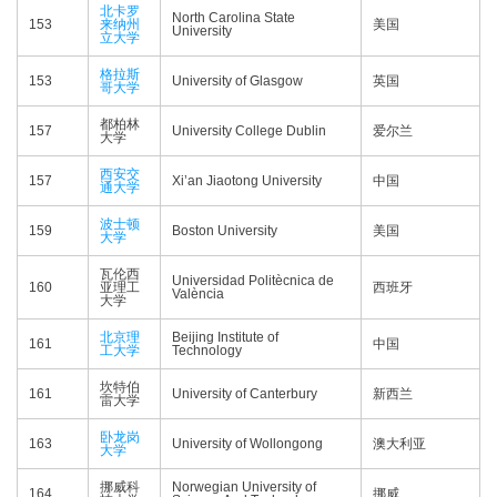
北卡罗
North Carolina State
153
来纳州
美国
University
立大学
格拉斯
153
University of Glasgow
英国
哥大学
都柏林
157
University College Dublin
爱尔兰
大学
西安交
157
Xi’an Jiaotong University
中国
通大学
波士顿
159
Boston University
美国
大学
瓦伦西
Universidad Politècnica de
160
亚理工
西班牙
València
大学
北京理
Beijing Institute of
161
中国
工大学
Technology
坎特伯
161
University of Canterbury
新西兰
雷大学
卧龙岗
163
University of Wollongong
澳大利亚
大学
挪威科
Norwegian University of
164
挪威