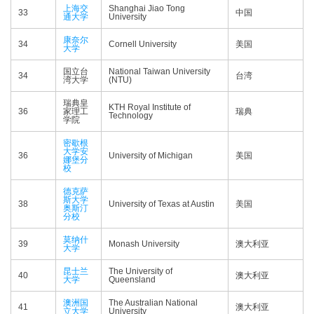
上海交
Shanghai Jiao Tong
33
中国
通大学
University
康奈尔
34
Cornell University
美国
大学
国立台
National Taiwan University
34
台湾
湾大学
(NTU)
瑞典皇
KTH Royal Institute of
36
家理工
瑞典
Technology
学院
密歇根
大学安
36
University of Michigan
美国
娜堡分
校
德克萨
斯大学
38
University of Texas at Austin
美国
奥斯汀
分校
莫纳什
39
Monash University
澳大利亚
大学
昆士兰
The University of
40
澳大利亚
大学
Queensland
澳洲国
The Australian National
41
澳大利亚
立大学
University