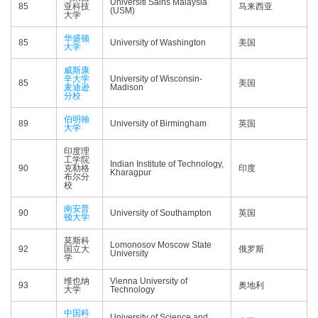
Universiti Sains Malaysia
85
亚科技
马来西亚
(USM)
大学
华盛顿
85
University of Washington
美国
大学
威斯康
辛大学
University of Wisconsin-
85
美国
麦迪逊
Madison
分校
伯明翰
89
University of Birmingham
英国
大学
印度理
工学院
Indian Institute of Technology,
90
克勒格
印度
Kharagpur
布尔分
校
南安普
90
University of Southampton
英国
顿大学
莫斯科
Lomonosov Moscow State
92
国立大
俄罗斯
University
学
维也纳
Vienna University of
93
奥地利
大学
Technology
中国科
University of Science and