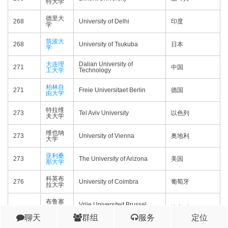
特大学
德里大
268
University of Delhi
印度
学
筑波大
268
University of Tsukuba
日本
学
大连理
Dalian University of
271
中国
工大学
Technology
柏林自
271
Freie Universitaet Berlin
德国
由大学
特拉维
273
Tel Aviv University
以色列
夫大学
维也纳
273
University of Vienna
奥地利
大学
亚利桑
273
The University of Arizona
美国
那大学
科英布
276
University of Coimbra
葡萄牙
拉大学
布鲁塞
Vrije Universiteit Brussel
276
尔自由
比利时
(VUB)
大学
聊天
群组
服务
定位