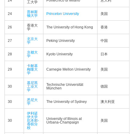
24
Politecnico di Milano
意大利
工大学
普林斯
24
Princeton University
美国
顿大学
香港大
26
The University of Hong Kong
香港
学
北京大
27
Peking University
中国
学
京都大
28
Kyoto University
日本
学
卡耐基
29
梅隆大
Carnegie Mellon University
美国
学
慕尼黑
Technische Universität
30
工业大
德国
München
学
悉尼大
30
The University of Sydney
澳大利亚
学
伊利诺
伊大学
University of Illinois at
30
厄本那-
美国
Urbana-Champaign
香槟分
校