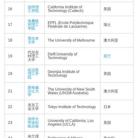
加州理
California Institute of
16
美国
工学院
Technology (Caltech)
洛桑联
EPFL (Ecole Polytechnique
17
邦理工
瑞士
Fédérale de Lausanne)
学院
墨尔本
18
The University of Melbourne
澳大利亚
大学
代尔夫
Delft University of
19
特理工
荷兰
Technology
大学
佐治亚
Georgia Institute of
19
理工学
美国
Technology
院
新南威
The University of New South
21
尔士大
澳大利亚
Wales (UNSW Australia)
学
东京工
22
Tokyo Institute of Technology
日本
业大学
加州大
University of California, Los
23
学洛杉
美国
Angeles (UCLA)
矶分校
米兰理