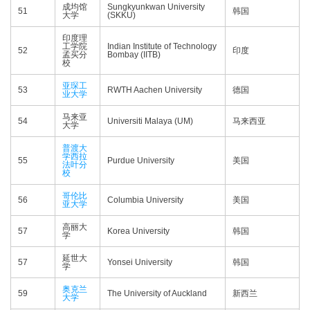
成均馆
Sungkyunkwan University
51
韩国
大学
(SKKU)
印度理
工学院
Indian Institute of Technology
52
印度
孟买分
Bombay (IITB)
校
亚琛工
53
RWTH Aachen University
德国
业大学
马来亚
54
Universiti Malaya (UM)
马来西亚
大学
普渡大
学西拉
55
Purdue University
美国
法叶分
校
哥伦比
56
Columbia University
美国
亚大学
高丽大
57
Korea University
韩国
学
延世大
57
Yonsei University
韩国
学
奥克兰
59
The University of Auckland
新西兰
大学