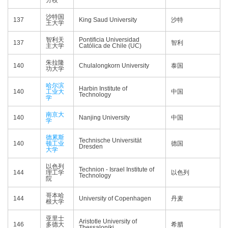
分校
沙特国
137
King Saud University
沙特
王大学
智利天
Pontificia Universidad
137
智利
主大学
Católica de Chile (UC)
朱拉隆
140
Chulalongkorn University
泰国
功大学
哈尔滨
Harbin Institute of
140
工业大
中国
Technology
学
南京大
140
Nanjing University
中国
学
德累斯
Technische Universität
140
顿工业
德国
Dresden
大学
以色列
Technion - Israel Institute of
144
理工学
以色列
Technology
院
哥本哈
144
University of Copenhagen
丹麦
根大学
亚里士
Aristotle University of
146
多德大
希腊
Thessaloniki