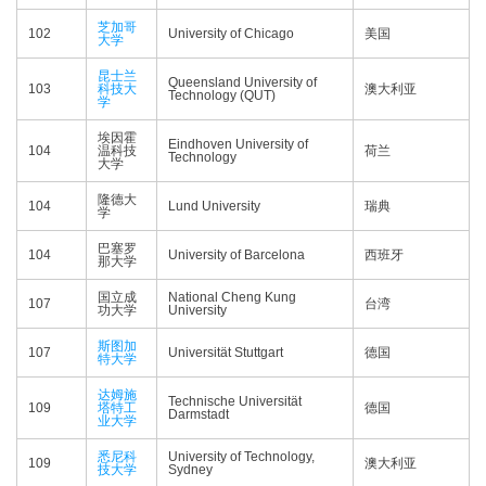
芝加哥
102
University of Chicago
美国
大学
昆士兰
Queensland University of
103
科技大
澳大利亚
Technology (QUT)
学
埃因霍
Eindhoven University of
104
温科技
荷兰
Technology
大学
隆德大
104
Lund University
瑞典
学
巴塞罗
104
University of Barcelona
西班牙
那大学
国立成
National Cheng Kung
107
台湾
功大学
University
斯图加
107
Universität Stuttgart
德国
特大学
达姆施
Technische Universität
109
塔特工
德国
Darmstadt
业大学
悉尼科
University of Technology,
109
澳大利亚
技大学
Sydney