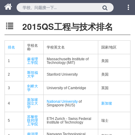
2015QS工程与技术排名
学校名
排名
学校英文名
国家/地区
称
麻省理
Massachusetts Institute of
1
美国
工学院
Technology (MIT)
斯坦福
2
Stanford University
美国
大学
剑桥大
3
University of Cambridge
英国
学
新加坡
National University
of
4
国立大
新加坡
Singapore (NUS)
学
苏黎世
ETH Zurich - Swiss Federal
5
联邦理
瑞士
Institute of Technology
工学院
南洋理
Nanyang Technological