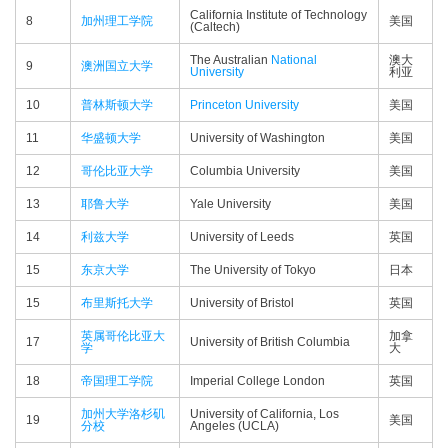
California Institute of Technology
8
加州理工学院
美国
(Caltech)
The Australian
National
澳大
9
澳洲国立大学
University
利亚
10
普林斯顿大学
Princeton University
美国
11
华盛顿大学
University of Washington
美国
12
哥伦比亚大学
Columbia University
美国
13
耶鲁大学
Yale University
美国
14
利兹大学
University of Leeds
英国
15
东京大学
The University of Tokyo
日本
15
布里斯托大学
University of Bristol
英国
英属哥伦比亚大
加拿
17
University of British Columbia
学
大
18
帝国理工学院
Imperial College London
英国
加州大学洛杉矶
University of California, Los
19
美国
分校
Angeles (UCLA)