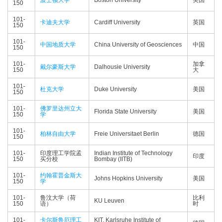
波士顿大学
Boston University
美国
150
101-
卡迪夫大学
Cardiff University
英国
150
101-
中国地质大学
China University of Geosciences
中国
150
101-
加拿
戴尔豪斯大学
Dalhousie University
150
大
101-
杜克大学
Duke University
美国
150
101-
佛罗里达州立大
Florida State University
美国
150
学
101-
柏林自由大学
Freie Universitaet Berlin
德国
150
101-
印度理工学院孟
Indian Institute of Technology
印度
150
买分校
Bombay (IITB)
101-
约翰霍普金斯大
Johns Hopkins University
美国
150
学
101-
鲁汶大学（荷
比利
KU Leuven
150
语）
时
101-
卡尔斯鲁厄理工
KIT, Karlsruhe Institute of