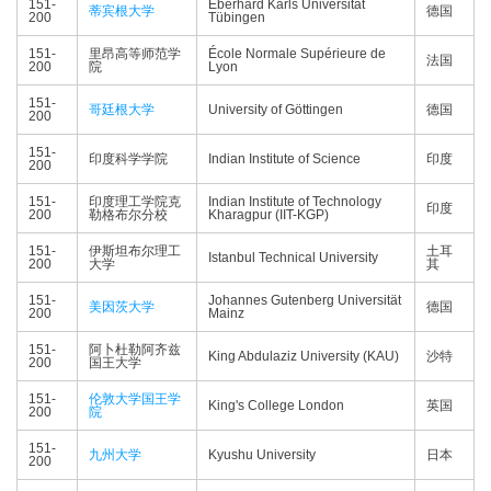
151-
Eberhard Karls Universität
蒂宾根大学
德国
200
Tübingen
151-
里昂高等师范学
École Normale Supérieure de
法国
200
院
Lyon
151-
哥廷根大学
University of Göttingen
德国
200
151-
印度科学学院
Indian Institute of Science
印度
200
151-
印度理工学院克
Indian Institute of Technology
印度
200
勒格布尔分校
Kharagpur (IIT-KGP)
151-
伊斯坦布尔理工
土耳
Istanbul Technical University
200
大学
其
151-
Johannes Gutenberg Universität
美因茨大学
德国
200
Mainz
151-
阿卜杜勒阿齐兹
King Abdulaziz University (KAU)
沙特
200
国王大学
151-
伦敦大学国王学
King's College London
英国
200
院
151-
九州大学
Kyushu University
日本
200