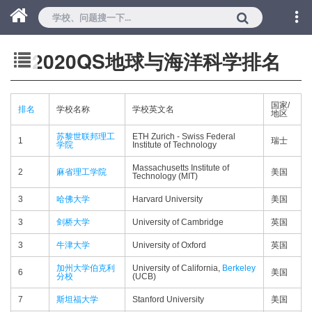
2020QS地球与海洋科学排名
国家/
排名
学校名称
学校英文名
地区
苏黎世联邦理工
ETH Zurich - Swiss Federal
1
瑞士
学院
Institute of Technology
Massachusetts Institute of
2
麻省理工学院
美国
Technology (MIT)
3
哈佛大学
Harvard University
美国
3
剑桥大学
University of Cambridge
英国
3
牛津大学
University of Oxford
英国
加州大学伯克利
University of California,
Berkeley
6
美国
分校
(UCB)
7
斯坦福大学
Stanford University
美国