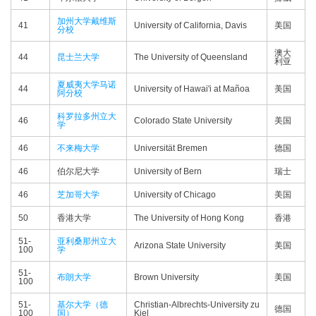
加州大学戴维斯
41
University of California, Davis
美国
分校
澳大
44
昆士兰大学
The University of Queensland
利亚
夏威夷大学马诺
44
University of Hawai'i at Mañoa
美国
阿分校
科罗拉多州立大
46
Colorado State University
美国
学
46
不来梅大学
Universität Bremen
德国
46
伯尔尼大学
University of Bern
瑞士
46
芝加哥大学
University of Chicago
美国
50
香港大学
The University of Hong Kong
香港
51-
亚利桑那州立大
Arizona State University
美国
100
学
51-
布朗大学
Brown University
美国
100
51-
基尔大学（德
Christian-Albrechts-University zu
德国
100
国）
Kiel