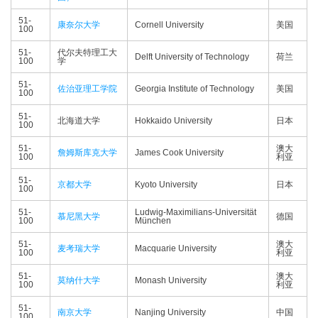
51-
康奈尔大学
Cornell University
美国
100
51-
代尔夫特理工大
Delft University of Technology
荷兰
100
学
51-
佐治亚理工学院
Georgia Institute of Technology
美国
100
51-
北海道大学
Hokkaido University
日本
100
51-
澳大
詹姆斯库克大学
James Cook University
100
利亚
51-
京都大学
Kyoto University
日本
100
51-
Ludwig-Maximilians-Universität
慕尼黑大学
德国
100
München
51-
澳大
麦考瑞大学
Macquarie University
100
利亚
51-
澳大
莫纳什大学
Monash University
100
利亚
51-
南京大学
Nanjing University
中国
100