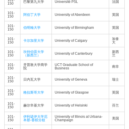
101-
巴黎第九大学
Université PSL
法国
150
101-
阿伯丁大学
University of Aberdeen
英国
150
101-
伯明翰大学
University of Birmingham
英国
150
101-
加拿
卡尔加里大学
University of Calgary
150
大
101-
坎特伯雷大学
新西
University of Canterbury
150
（新西兰）
兰
101-
开普敦大学商学
UCT Graduate School of
南非
150
院
Business
101-
日内瓦大学
University of Geneva
瑞士
150
101-
格拉斯哥大学
University of Glasgow
英国
150
101-
赫尔辛基大学
University of Helsinki
芬兰
150
101-
伊利诺伊大学厄
University of Illinois at Urbana-
美国
150
本那-香槟分校
Champaign