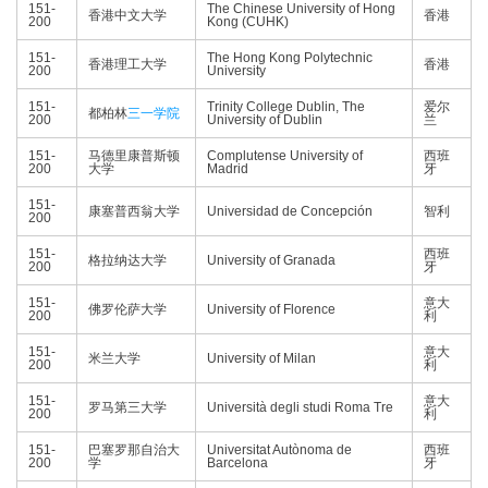
151-
The Chinese University of Hong
香港中文大学
香港
200
Kong (CUHK)
151-
The Hong Kong Polytechnic
香港理工大学
香港
200
University
151-
Trinity College Dublin, The
爱尔
都柏林
三一学院
200
University of Dublin
兰
151-
马德里康普斯顿
Complutense University of
西班
200
大学
Madrid
牙
151-
康塞普西翁大学
Universidad de Concepción
智利
200
151-
西班
格拉纳达大学
University of Granada
200
牙
151-
意大
佛罗伦萨大学
University of Florence
200
利
151-
意大
米兰大学
University of Milan
200
利
151-
意大
罗马第三大学
Università degli studi Roma Tre
200
利
151-
巴塞罗那自治大
Universitat Autònoma de
西班
200
学
Barcelona
牙