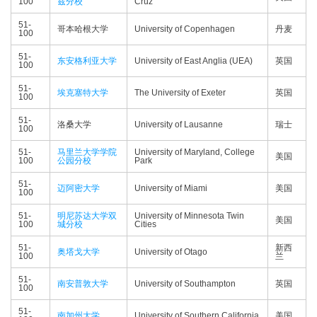
100
兹分校
Cruz
51-
哥本哈根大学
University of Copenhagen
丹麦
100
51-
东安格利亚大学
University of East Anglia (UEA)
英国
100
51-
埃克塞特大学
The University of Exeter
英国
100
51-
洛桑大学
University of Lausanne
瑞士
100
51-
马里兰大学学院
University of Maryland, College
美国
100
公园分校
Park
51-
迈阿密大学
University of Miami
美国
100
51-
明尼苏达大学双
University of Minnesota Twin
美国
100
城分校
Cities
51-
新西
奥塔戈大学
University of Otago
100
兰
51-
南安普敦大学
University of Southampton
英国
100
51-
南加州大学
University of Southern California
美国