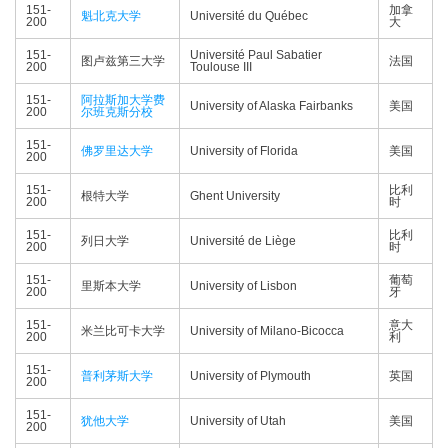
151-
加拿
魁北克大学
Université du Québec
200
大
151-
Université Paul Sabatier
图卢兹第三大学
法国
200
Toulouse III
151-
阿拉斯加大学费
University of Alaska Fairbanks
美国
200
尔班克斯分校
151-
佛罗里达大学
University of Florida
美国
200
151-
比利
根特大学
Ghent University
200
时
151-
比利
列日大学
Université de Liège
200
时
151-
葡萄
里斯本大学
University of Lisbon
200
牙
151-
意大
米兰比可卡大学
University of Milano-Bicocca
200
利
151-
普利茅斯大学
University of Plymouth
英国
200
151-
犹他大学
University of Utah
美国
200