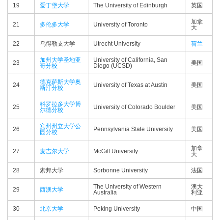
19
爱丁堡大学
The University of Edinburgh
英国
加拿
21
多伦多大学
University of Toronto
大
22
乌得勒支大学
Utrecht University
荷兰
加州大学圣地亚
University of California, San
23
美国
哥分校
Diego (UCSD)
德克萨斯大学奥
24
University of Texas at Austin
美国
斯汀分校
科罗拉多大学博
25
University of Colorado Boulder
美国
尔德分校
宾州州立大学公
26
Pennsylvania State University
美国
园分校
加拿
27
麦吉尔大学
McGill University
大
28
索邦大学
Sorbonne University
法国
The University of Western
澳大
29
西澳大学
Australia
利亚
30
北京大学
Peking University
中国