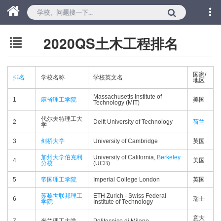
2020QS土木工程排名
国家/
排名
学校名称
学校英文名
地区
Massachusetts Institute of
1
麻省理工学院
美国
Technology (MIT)
代尔夫特理工大
2
Delft University of Technology
荷兰
学
3
剑桥大学
University of Cambridge
英国
加州大学伯克利
University of California,
Berkeley
4
美国
分校
(UCB)
5
帝国理工学院
Imperial College London
英国
苏黎世联邦理工
ETH Zurich - Swiss Federal
6
瑞士
学院
Institute of Technology
意大