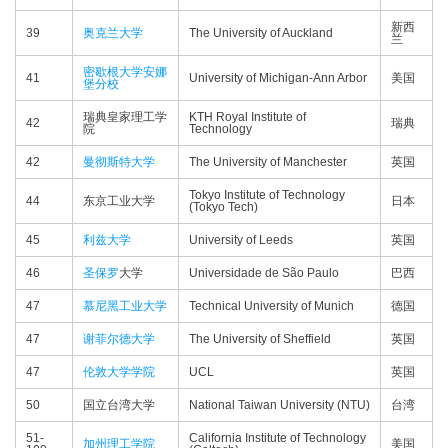
新西
39
奥克兰大学
The University of Auckland
兰
密歇根大学安娜
41
University of Michigan-Ann Arbor
美国
堡分校
瑞典皇家理工学
KTH Royal Institute of
42
瑞典
院
Technology
42
曼彻斯特大学
The University of Manchester
英国
Tokyo Institute of Technology
44
东京工业大学
日本
(Tokyo Tech)
45
利兹大学
University of Leeds
英国
46
圣保罗
大学
Universidade de São Paulo
巴西
47
慕尼黑工业大学
Technical University of Munich
德国
47
谢菲尔德大学
The University of Sheffield
英国
47
伦敦大学学院
UCL
英国
50
国立台湾大学
National Taiwan University (NTU)
台湾
51-
California Institute of Technology
加州理工学院
美国