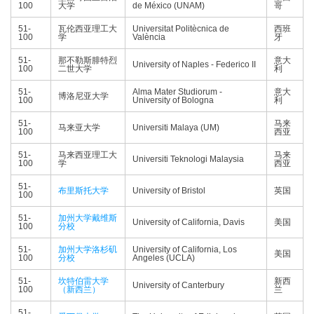
100
大学
de México (UNAM)
哥
51-
瓦伦西亚理工大
Universitat Politècnica de
西班
100
学
València
牙
51-
那不勒斯腓特烈
意大
University of Naples - Federico II
100
二世大学
利
51-
Alma Mater Studiorum -
意大
博洛尼亚大学
100
University of Bologna
利
51-
马来
马来亚大学
Universiti Malaya (UM)
100
西亚
51-
马来西亚理工大
马来
Universiti Teknologi Malaysia
100
学
西亚
51-
布里斯托大学
University of Bristol
英国
100
51-
加州大学戴维斯
University of California, Davis
美国
100
分校
51-
加州大学洛杉矶
University of California, Los
美国
100
分校
Angeles (UCLA)
51-
坎特伯雷大学
新西
University of Canterbury
100
（新西兰）
兰
51-