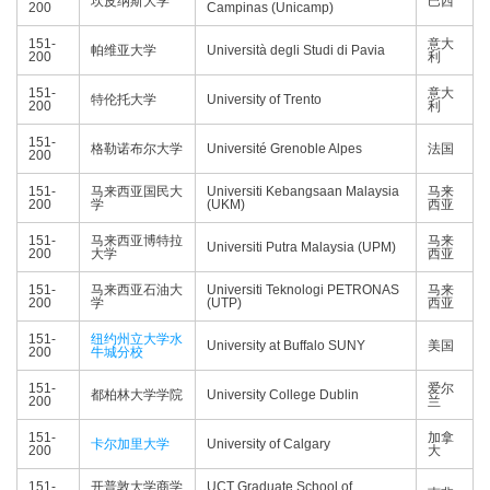
坎皮纳斯大学
巴西
200
Campinas (Unicamp)
151-
意大
帕维亚大学
Università degli Studi di Pavia
200
利
151-
意大
特伦托大学
University of Trento
200
利
151-
格勒诺布尔大学
Université Grenoble Alpes
法国
200
151-
马来西亚国民大
Universiti Kebangsaan Malaysia
马来
200
学
(UKM)
西亚
151-
马来西亚博特拉
马来
Universiti Putra Malaysia (UPM)
200
大学
西亚
151-
马来西亚石油大
Universiti Teknologi PETRONAS
马来
200
学
(UTP)
西亚
151-
纽约州立大学水
University at Buffalo SUNY
美国
200
牛城分校
151-
爱尔
都柏林大学学院
University College Dublin
200
兰
151-
加拿
卡尔加里大学
University of Calgary
200
大
151-
开普敦大学商学
UCT Graduate School of