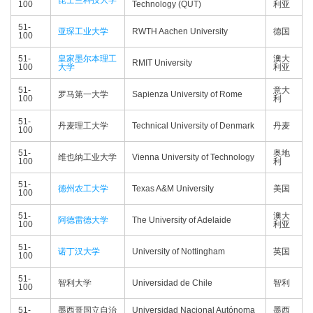
昆士兰科技大学
100
Technology (QUT)
利亚
51-
亚琛工业大学
RWTH Aachen University
德国
100
51-
皇家墨尔本理工
澳大
RMIT University
100
大学
利亚
51-
意大
罗马第一大学
Sapienza University of Rome
100
利
51-
丹麦理工大学
Technical University of Denmark
丹麦
100
51-
奥地
维也纳工业大学
Vienna University of Technology
100
利
51-
德州农工大学
Texas A&M University
美国
100
51-
澳大
阿德雷德大学
The University of Adelaide
100
利亚
51-
诺丁汉大学
University of Nottingham
英国
100
51-
智利大学
Universidad de Chile
智利
100
51-
墨西哥国立自治
Universidad Nacional Autónoma
墨西