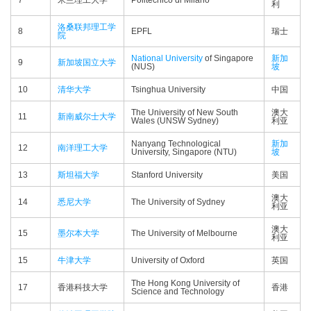
7
米兰理工大学
Politecnico di Milano
利
洛桑联邦理工学
8
EPFL
瑞士
院
National University
of Singapore
新加
9
新加坡国立大学
(NUS)
坡
10
清华大学
Tsinghua University
中国
The University of New South
澳大
11
新南威尔士大学
Wales (UNSW Sydney)
利亚
Nanyang Technological
新加
12
南洋理工大学
University, Singapore (NTU)
坡
13
斯坦福大学
Stanford University
美国
澳大
14
悉尼大学
The University of Sydney
利亚
澳大
15
墨尔本大学
The University of Melbourne
利亚
15
牛津大学
University of Oxford
英国
The Hong Kong University of
17
香港科技大学
香港
Science and Technology