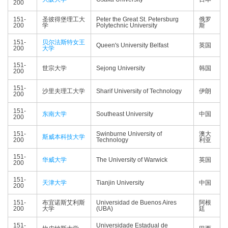
200
151-
圣彼得堡理工大
Peter the Great St. Petersburg
俄罗
200
学
Polytechnic University
斯
151-
贝尔法斯特女王
Queen's University Belfast
英国
200
大学
151-
世宗大学
Sejong University
韩国
200
151-
沙里夫理工大学
Sharif University of Technology
伊朗
200
151-
东南大学
Southeast University
中国
200
151-
Swinburne University of
澳大
斯威本科技大学
200
Technology
利亚
151-
华威大学
The University of Warwick
英国
200
151-
天津大学
Tianjin University
中国
200
151-
布宜诺斯艾利斯
Universidad de Buenos Aires
阿根
200
大学
(UBA)
廷
151-
Universidade Estadual de