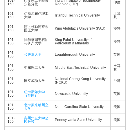
101-
印度理工学院鲁
Indian Institute of Technology
印度
150
尔基分校
Roorkee (IITR)
101-
伊斯坦布尔理工
土耳
Istanbul Technical University
150
大学
其
101-
阿卜杜勒阿齐兹
King Abdulaziz University (KAU)
沙特
150
国王大学
101-
法赫德国王石油
King Fahd University of
沙特
150
与矿产大学
Petroleum & Minerals
101-
拉夫堡大学
Loughborough University
英国
150
101-
土耳
中东理工大学
Middle East Technical University
150
其
101-
National Cheng Kung University
国立成功大学
台湾
150
(NCKU)
101-
纽卡斯尔大学
Newcastle University
英国
150
（英国）
101-
北卡罗来纳州立
North Carolina State University
美国
150
大学
101-
宾州州立大学公
Pennsylvania State University
美国
150
园分校