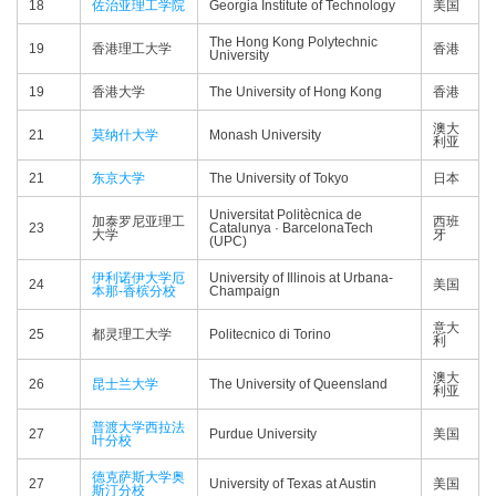
18
佐治亚理工学院
Georgia Institute of Technology
美国
The Hong Kong Polytechnic
19
香港理工大学
香港
University
19
香港大学
The University of Hong Kong
香港
澳大
21
莫纳什大学
Monash University
利亚
21
东京大学
The University of Tokyo
日本
Universitat Politècnica de
加泰罗尼亚理工
西班
23
Catalunya · BarcelonaTech
大学
牙
(UPC)
伊利诺伊大学厄
University of Illinois at Urbana-
24
美国
本那-香槟分校
Champaign
意大
25
都灵理工大学
Politecnico di Torino
利
澳大
26
昆士兰大学
The University of Queensland
利亚
普渡大学西拉法
27
Purdue University
美国
叶分校
德克萨斯大学奥
27
University of Texas at Austin
美国
斯汀分校