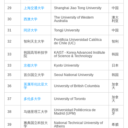
29
上海交通大学
Shanghai Jiao Tong University
中国
The University of Western
澳大
30
西澳大学
Australia
利亚
31
同济大学
Tongji University
中国
Pontificia Universidad Católica
32
智利天主大学
智利
de Chile (UC)
韩国高等科技学
KAIST - Korea Advanced Institute
33
韩国
院
of Science & Technology
33
京都大学
Kyoto University
日本
35
首尔国立大学
Seoul National University
韩国
英属哥伦比亚大
加拿
36
University of British Columbia
学
大
加拿
37
多伦多大学
University of Toronto
大
Universidad Politécnica de
西班
38
马德里理工大学
Madrid (UPM)
牙
雅典国立科技大
National Technical University of
39
希腊
学
Athens