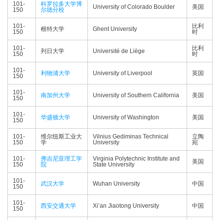
101-
科罗拉多大学博
University of Colorado Boulder
美国
150
尔德分校
101-
比利
根特大学
Ghent University
150
时
101-
比利
列日大学
Université de Liège
150
时
101-
利物浦大学
University of Liverpool
英国
150
101-
南加州大学
University of Southern California
美国
150
101-
华盛顿大学
University of Washington
美国
150
101-
维尔纽斯工业大
Vilnius Gediminas Technical
立陶
150
学
University
宛
101-
弗吉尼亚理工学
Virginia Polytechnic Institute and
美国
150
院
State University
101-
武汉大学
Wuhan University
中国
150
101-
西安交通大学
Xi’an Jiaotong University
中国
150