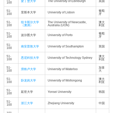
爱丁堡大学
The University of Edinburgh
英国
100
51-
葡萄
里斯本大学
University of Lisbon
100
牙
51-
纽卡斯尔大学
The University of Newcastle,
澳大
100
（澳洲）
Australia (UON)
利亚
51-
葡萄
波尔图大学
University of Porto
100
牙
51-
南安普敦大学
University of Southampton
英国
100
51-
澳大
悉尼科技大学
University of Technology Sydney
100
利亚
51-
加拿
滑铁卢大学
University of Waterloo
100
大
51-
澳大
卧龙岗大学
University of Wollongong
100
利亚
51-
延世大学
Yonsei University
韩国
100
51-
浙江大学
Zhejiang University
中国
100