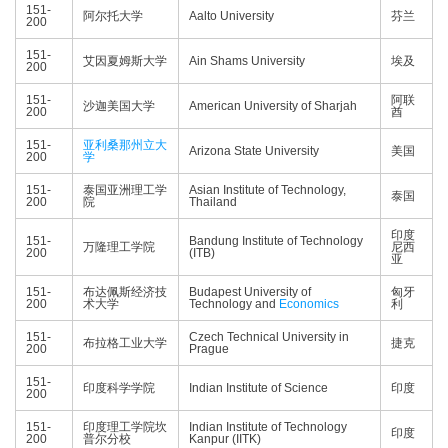
151-
阿尔托大学
Aalto University
芬兰
200
151-
艾因夏姆斯大学
Ain Shams University
埃及
200
151-
阿联
沙迦美国大学
American University of Sharjah
200
酋
151-
亚利桑那州立大
Arizona State University
美国
200
学
151-
泰国亚洲理工学
Asian Institute of Technology,
泰国
200
院
Thailand
印度
151-
Bandung Institute of Technology
万隆理工学院
尼西
200
(ITB)
亚
151-
布达佩斯经济技
Budapest University of
匈牙
200
术大学
Technology and
Economics
利
151-
Czech Technical University in
布拉格工业大学
捷克
200
Prague
151-
印度科学学院
Indian Institute of Science
印度
200
151-
印度理工学院坎
Indian Institute of Technology
印度
200
普尔分校
Kanpur (IITK)