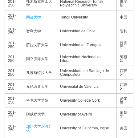
201-
托木斯克理工大
National Research Tomsk
俄罗
250
学
Polytechnic University
斯
201-
同济大学
Tongji University
中国
250
201-
智利大学
Universidad de Chile
智利
250
201-
西班
萨拉戈萨大学
Universidad de Zaragoza
250
牙
201-
Universidad Nacional del
阿根
国立滨海大学
250
Litoral
廷
201-
Universidade de Santiago de
西班
孔波斯特拉大学
250
Compostela
牙
201-
西班
瓦伦西亚大学
Universitat de Valencia
250
牙
201-
爱尔
科克大学学院
University College Cork
250
兰
201-
葡萄
阿威罗大学
University of Aveiro
250
牙
201-
加州大学尔湾分
University of California, Irvine
美国
250
校