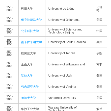
251-
比利
列日大学
Université de Liège
300
时
251-
俄克拉荷马大学
University of Oklahoma
美国
300
251-
University of Science and
北京科技大学
中国
300
Technology Beijing
251-
南卡罗来纳大学
University of South Carolina
美国
300
251-
德黑兰大学
University of Tehran
伊朗
300
251-
金山大学
University of Witwatersrand
南非
300
251-
犹他大学
University of Utah
美国
300
251-
弗吉尼亚大学
University of Virginia
美国
300
251-
范德堡大学
Vanderbilt University
美国
300
251-
Warsaw University of
华沙工业大学
波兰
300
Technology