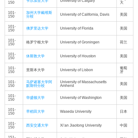
卡尔加里大学
University of Calgary
150
大
101-
加州大学戴维斯
University of California, Davis
美国
150
分校
101-
佛罗里达大学
University of Florida
美国
150
101-
格罗宁根大学
University of Groningen
荷兰
150
101-
休斯敦大学
University of Houston
美国
150
101-
葡萄
里斯本大学
University of Lisbon
150
牙
101-
马萨诸塞大学阿
University of Massachusetts
美国
150
默斯特分校
Amherst
101-
华盛顿大学
University of Washington
美国
150
101-
早稻田大学
Waseda University
日本
150
101-
西安交通大学
Xi’an Jiaotong University
中国
150
151-