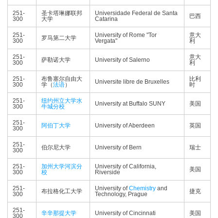
251-
圣卡塔琳娜联邦
Universidade Federal de Santa
巴西
300
大学
Catarina
251-
University of Rome "Tor
意大
罗马第二大学
300
Vergata"
利
251-
意大
萨勒诺大学
University of Salerno
300
利
251-
布鲁塞尔自由大
比利
Universite libre de Bruxelles
300
学（
法语
）
时
251-
纽约州立大学水
University at Buffalo SUNY
美国
300
牛城分校
251-
阿伯丁大学
University of Aberdeen
英国
300
251-
伯尔尼大学
University of Bern
瑞士
300
251-
加州大学河滨分
University of California,
美国
300
校
Riverside
251-
University of
Chemistry
and
布拉格化工大学
捷克
300
Technology, Prague
251-
辛辛那提大学
University of Cincinnati
美国
300