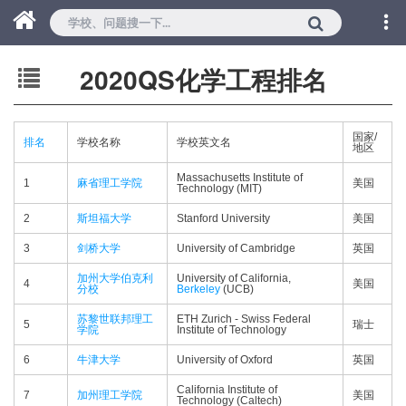
2020QS化学工程排名
国家/
排名
学校名称
学校英文名
地区
Massachusetts Institute of
1
麻省理工学院
美国
Technology (MIT)
2
斯坦福大学
Stanford University
美国
3
剑桥大学
University of Cambridge
英国
加州大学伯克利
University of California,
4
美国
分校
Berkeley
(UCB)
苏黎世联邦理工
ETH Zurich - Swiss Federal
5
瑞士
学院
Institute of Technology
6
牛津大学
University of Oxford
英国
California Institute of
7
加州理工学院
美国
Technology (Caltech)