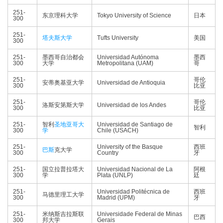
251-
东京理科大学
Tokyo University of Science
日本
300
251-
塔夫斯大学
Tufts University
美国
300
251-
墨西哥自治都会
Universidad Autónoma
墨西
300
大学
Metropolitana (UAM)
哥
251-
哥伦
安蒂奥基亚大学
Universidad de Antioquia
300
比亚
251-
哥伦
洛斯安第斯大学
Universidad de los Andes
300
比亚
251-
智利
圣地亚哥大
Universidad de Santiago de
智利
300
学
Chile (USACH)
251-
University of the Basque
西班
巴斯
克大学
300
Country
牙
251-
国立拉普拉塔大
Universidad Nacional de La
阿根
300
学
Plata (UNLP)
廷
251-
Universidad Politécnica de
西班
马德里理工大学
300
Madrid (UPM)
牙
251-
米纳斯吉拉斯联
Universidade Federal de Minas
巴西
300
邦大学
Gerais