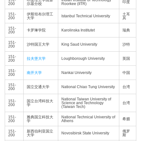
151-
印度理工学院鲁
Indian Institute of Technology
印度
200
尔基分校
Roorkee (IITR)
151-
伊斯坦布尔理工
土耳
Istanbul Technical University
200
大学
其
151-
卡罗琳学院
Karolinska Institutet
瑞典
200
151-
沙特国王大学
King Saud University
沙特
200
151-
拉夫堡大学
Loughborough University
英国
200
151-
南开大学
Nankai University
中国
200
151-
国立交通大学
National Chiao Tung University
台湾
200
National Taiwan University of
151-
国立台湾科技大
Science and Technology
台湾
200
学
(Taiwan Tech)
151-
雅典国立科技大
National Technical University of
希腊
200
学
Athens
151-
新西伯利亚国立
俄罗
Novosibirsk State University
200
大学
斯