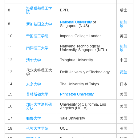
洛桑联邦理工学
8
EPFL
瑞士
院
National University
of
新加
8
新加坡国立大学
Singapore (NUS)
坡
10
帝国理工学院
Imperial College London
英国
Nanyang Technological
新加
11
南洋理工大学
University, Singapore (NTU)
坡
12
清华大学
Tsinghua University
中国
代尔夫特理工大
13
Delft University of Technology
荷兰
学
14
东京大学
The University of Tokyo
日本
15
普林斯顿大学
Princeton University
美国
加州大学洛杉矶
University of California, Los
16
美国
分校
Angeles (UCLA)
17
耶鲁大学
Yale University
美国
18
伦敦大学学院
UCL
英国