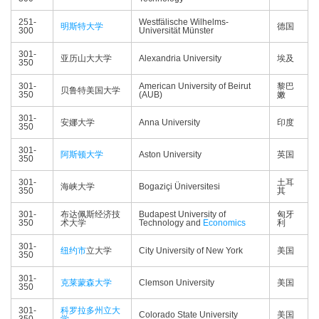
251-
Westfälische Wilhelms-
明斯特大学
德国
300
Universität Münster
301-
亚历山大大学
Alexandria University
埃及
350
301-
American University of Beirut
黎巴
贝鲁特美国大学
350
(AUB)
嫩
301-
安娜大学
Anna University
印度
350
301-
阿斯顿大学
Aston University
英国
350
301-
土耳
海峡大学
Bogaziçi Üniversitesi
350
其
301-
布达佩斯经济技
Budapest University of
匈牙
350
术大学
Technology and
Economics
利
301-
纽约市
立大学
City University of New York
美国
350
301-
克莱蒙森大学
Clemson University
美国
350
301-
科罗拉多州立大
Colorado State University
美国