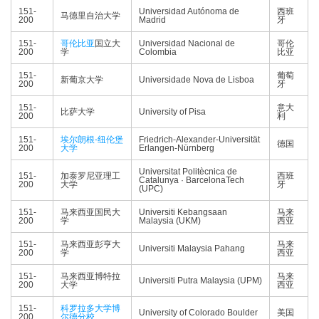
151-
Universidad Autónoma de
西班
马德里自治大学
200
Madrid
牙
151-
哥伦比亚
国立大
Universidad Nacional de
哥伦
200
学
Colombia
比亚
151-
葡萄
新葡京大学
Universidade Nova de Lisboa
200
牙
151-
意大
比萨大学
University of Pisa
200
利
151-
埃尔朗根-纽伦堡
Friedrich-Alexander-Universität
德国
200
大学
Erlangen-Nürnberg
Universitat Politècnica de
151-
加泰罗尼亚理工
西班
Catalunya · BarcelonaTech
200
大学
牙
(UPC)
151-
马来西亚国民大
Universiti Kebangsaan
马来
200
学
Malaysia (UKM)
西亚
151-
马来西亚彭亨大
马来
Universiti Malaysia Pahang
200
学
西亚
151-
马来西亚博特拉
马来
Universiti Putra Malaysia (UPM)
200
大学
西亚
151-
科罗拉多大学博
University of Colorado Boulder
美国
200
尔德分校