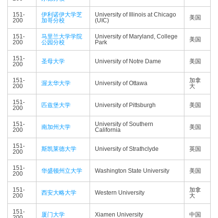
151-
伊利诺伊大学芝
University of Illinois at Chicago
美国
200
加哥分校
(UIC)
151-
马里兰大学学院
University of Maryland, College
美国
200
公园分校
Park
151-
圣母大学
University of Notre Dame
美国
200
151-
加拿
渥太华大学
University of Ottawa
200
大
151-
匹兹堡大学
University of Pittsburgh
美国
200
151-
University of Southern
南加州大学
美国
200
California
151-
斯凯莱德大学
University of Strathclyde
英国
200
151-
华盛顿州立大学
Washington State University
美国
200
151-
加拿
西安大略大学
Western University
200
大
151-
厦门大学
Xiamen University
中国
200