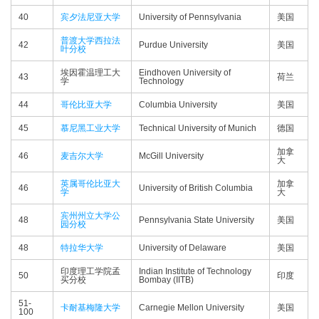
40
宾夕法尼亚大学
University of Pennsylvania
美国
普渡大学西拉法
42
Purdue University
美国
叶分校
埃因霍温理工大
Eindhoven University of
43
荷兰
学
Technology
44
哥伦比亚大学
Columbia University
美国
45
慕尼黑工业大学
Technical University of Munich
德国
加拿
46
麦吉尔大学
McGill University
大
英属哥伦比亚大
加拿
46
University of British Columbia
学
大
宾州州立大学公
48
Pennsylvania State University
美国
园分校
48
特拉华大学
University of Delaware
美国
印度理工学院孟
Indian Institute of Technology
50
印度
买分校
Bombay (IITB)
51-
卡耐基梅隆大学
Carnegie Mellon University
美国
100