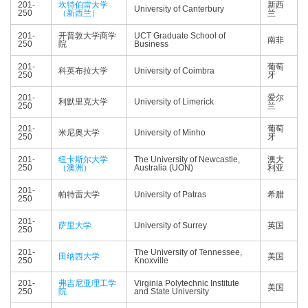
201-
坎特伯雷大学
新西
University of Canterbury
250
（新西兰）
兰
201-
开普敦大学商学
UCT Graduate School of
南非
250
院
Business
201-
葡萄
科英布拉大学
University of Coimbra
250
牙
201-
爱尔
利默里克大学
University of Limerick
250
兰
201-
葡萄
米尼奥大学
University of Minho
250
牙
201-
纽卡斯尔大学
The University of Newcastle,
澳大
250
（澳洲）
Australia (UON)
利亚
201-
帕特雷大学
University of Patras
希腊
250
201-
萨里大学
University of Surrey
英国
250
201-
The University of Tennessee,
田纳西大学
美国
250
Knoxville
201-
弗吉尼亚理工学
Virginia Polytechnic Institute
美国
250
院
and State University