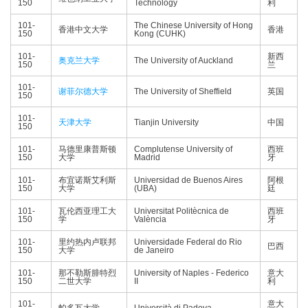
150
Technology
利
101-
The Chinese University of Hong
香港中文大学
香港
150
Kong (CUHK)
101-
新西
奥克兰大学
The University of Auckland
150
兰
101-
谢菲尔德大学
The University of Sheffield
英国
150
101-
天津大学
Tianjin University
中国
150
101-
马德里康普斯顿
Complutense University of
西班
150
大学
Madrid
牙
101-
布宜诺斯艾利斯
Universidad de Buenos Aires
阿根
150
大学
(UBA)
廷
101-
瓦伦西亚理工大
Universitat Politècnica de
西班
150
学
València
牙
101-
里约热内卢联邦
Universidade Federal do Rio
巴西
150
大学
de Janeiro
101-
那不勒斯腓特烈
University of Naples - Federico
意大
150
二世大学
II
利
101-
意大