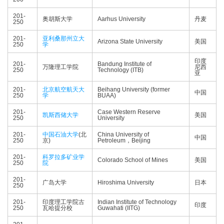
201-
奥胡斯大学
Aarhus University
丹麦
250
201-
亚利桑那州立大
Arizona State University
美国
250
学
印度
201-
Bandung Institute of
万隆理工学院
尼西
250
Technology (ITB)
亚
201-
北京航空航天大
Beihang University (former
中国
250
学
BUAA)
201-
Case Western Reserve
凯斯西储大学
美国
250
University
201-
中国石油大学
(北
China University of
中国
250
京)
Petroleum，Beijing
201-
科罗拉多矿业学
Colorado School of Mines
美国
250
院
201-
广岛大学
Hiroshima University
日本
250
201-
印度理工学院古
Indian Institute of Technology
印度
250
瓦哈提分校
Guwahati (IITG)