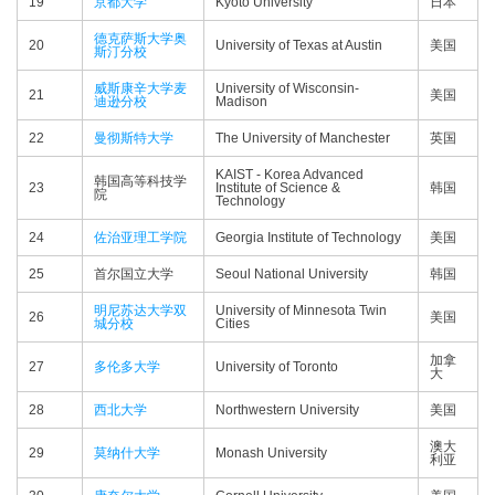
19
京都大学
Kyoto University
日本
德克萨斯大学奥
20
University of Texas at Austin
美国
斯汀分校
威斯康辛大学麦
University of Wisconsin-
21
美国
迪逊分校
Madison
22
曼彻斯特大学
The University of Manchester
英国
KAIST - Korea Advanced
韩国高等科技学
23
Institute of Science &
韩国
院
Technology
24
佐治亚理工学院
Georgia Institute of Technology
美国
25
首尔国立大学
Seoul National University
韩国
明尼苏达大学双
University of Minnesota Twin
26
美国
城分校
Cities
加拿
27
多伦多大学
University of Toronto
大
28
西北大学
Northwestern University
美国
澳大
29
莫纳什大学
Monash University
利亚