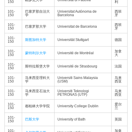
帕多瓦大学
Università di Padova
150
利
101-
巴塞罗那自治大
Universitat Autònoma de
西班
150
学
Barcelona
牙
101-
西班
巴塞罗那大学
Universitat de Barcelona
150
牙
101-
斯图加特大学
Universität Stuttgart
德国
150
101-
加拿
蒙特利尔大学
Université de Montréal
150
大
101-
斯特拉斯堡大学
Université de Strasbourg
法国
150
101-
马来西亚理科大
Universiti Sains Malaysia
马来
150
学
(USM)
西亚
101-
马来西亚石油大
Universiti Teknologi
马来
150
学
PETRONAS (UTP)
西亚
101-
爱尔
都柏林大学学院
University College Dublin
150
兰
101-
巴斯大学
University of Bath
英国
150
101-
加拿