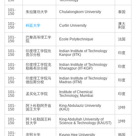
150
Technology
101-
朱拉隆功大学
Chulalongkorn University
泰国
150
101-
澳大
科廷大学
Curtin University
150
利亚
101-
巴黎高等理工学
Ecole Polytechnique
法国
150
院
101-
印度理工学院坎
Indian Institute of Technology
印度
150
普尔分校
Kanpur (IITK)
101-
印度理工学院克
Indian Institute of Technology
印度
150
勒格布尔分校
Kharagpur (IIT-KGP)
101-
印度理工学院马
Indian Institute of Technology
印度
150
德拉斯分校
Madras (IITM)
101-
Institute of Chemical
孟买化工学院
印度
150
Technology, Mumbai
101-
阿卜杜勒阿齐兹
King Abdulaziz University
沙特
150
国王大学
(KAU)
101-
阿卜杜勒国王科
King Abdullah University of
沙特
150
技大学
Science & Technology (KAUST)
101-
庆熙大学
Kyung Hee University
韩国