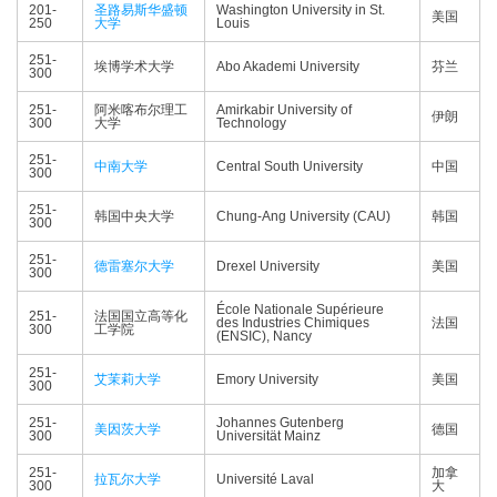
201-
圣路易斯华盛顿
Washington University in St.
美国
250
大学
Louis
251-
埃博学术大学
Abo Akademi University
芬兰
300
251-
阿米喀布尔理工
Amirkabir University of
伊朗
300
大学
Technology
251-
中南大学
Central South University
中国
300
251-
韩国中央大学
Chung-Ang University (CAU)
韩国
300
251-
德雷塞尔大学
Drexel University
美国
300
École Nationale Supérieure
251-
法国国立高等化
des Industries Chimiques
法国
300
工学院
(ENSIC), Nancy
251-
艾茉莉大学
Emory University
美国
300
251-
Johannes Gutenberg
美因茨大学
德国
300
Universität Mainz
251-
加拿
拉瓦尔大学
Université Laval
300
大