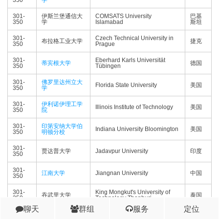
350
学
301-
伊斯兰堡通信大
COMSATS University
巴基
350
学
Islamabad
斯坦
301-
Czech Technical University in
布拉格工业大学
捷克
350
Prague
301-
Eberhard Karls Universität
蒂宾根大学
德国
350
Tübingen
301-
佛罗里达州立大
Florida State University
美国
350
学
301-
伊利诺伊理工学
Illinois Institute of Technology
美国
350
院
301-
印第安纳大学伯
Indiana University Bloomington
美国
350
明顿分校
301-
贾达普大学
Jadavpur University
印度
350
301-
江南大学
Jiangnan University
中国
350
301-
King Mongkut's University of
吞武里大学
泰国
350
Technology Thonburi
聊天
群组
服务
定位
301-
建国大学
Konkuk University
韩国