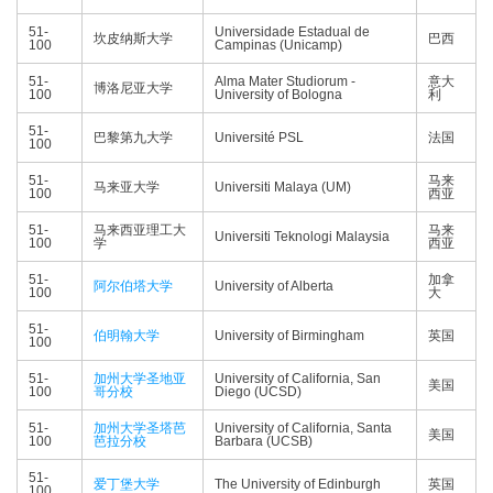
51-
Universidade Estadual de
坎皮纳斯大学
巴西
100
Campinas (Unicamp)
51-
Alma Mater Studiorum -
意大
博洛尼亚大学
100
University of Bologna
利
51-
巴黎第九大学
Université PSL
法国
100
51-
马来
马来亚大学
Universiti Malaya (UM)
100
西亚
51-
马来西亚理工大
马来
Universiti Teknologi Malaysia
100
学
西亚
51-
加拿
阿尔伯塔大学
University of Alberta
100
大
51-
伯明翰大学
University of Birmingham
英国
100
51-
加州大学圣地亚
University of California, San
美国
100
哥分校
Diego (UCSD)
51-
加州大学圣塔芭
University of California, Santa
美国
100
芭拉分校
Barbara (UCSB)
51-
爱丁堡大学
The University of Edinburgh
英国
100