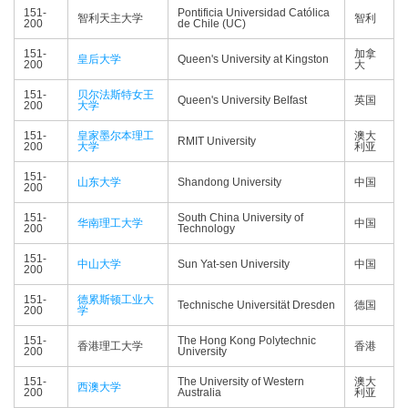
151-
Pontificia Universidad Católica
智利天主大学
智利
200
de Chile (UC)
151-
加拿
皇后大学
Queen's University at Kingston
200
大
151-
贝尔法斯特女王
Queen's University Belfast
英国
200
大学
151-
皇家墨尔本理工
澳大
RMIT University
200
大学
利亚
151-
山东大学
Shandong University
中国
200
151-
South China University of
华南理工大学
中国
200
Technology
151-
中山大学
Sun Yat-sen University
中国
200
151-
德累斯顿工业大
Technische Universität Dresden
德国
200
学
151-
The Hong Kong Polytechnic
香港理工大学
香港
200
University
151-
The University of Western
澳大
西澳大学
200
Australia
利亚