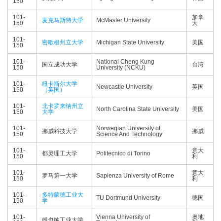
150
101-
加拿
麦克马斯特大学
McMaster University
150
大
101-
密歇根州立大学
Michigan State University
美国
150
101-
National Cheng Kung
国立成功大学
台湾
150
University (NCKU)
101-
纽卡斯尔大学
Newcastle University
英国
150
（英国）
101-
北卡罗来纳州立
North Carolina State University
美国
150
大学
101-
Norwegian University of
挪威科技大学
挪威
150
Science And Technology
101-
意大
都灵理工大学
Politecnico di Torino
150
利
101-
意大
罗马第一大学
Sapienza University of Rome
150
利
101-
多特蒙德工业大
TU Dortmund University
德国
150
学
101-
Vienna University of
奥地
维也纳工业大学