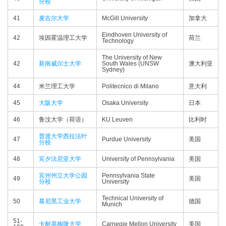
分校
41
麦吉尔大学
McGill University
加拿大
Eindhoven University of
42
埃因霍温理工大学
荷兰
Technology
The University of New
42
新南威尔士大学
South Wales (UNSW
澳大利亚
Sydney)
44
米兰理工大学
Politecnico di Milano
意大利
45
大阪大学
Osaka University
日本
46
鲁汶大学（荷语）
KU Leuven
比利时
普渡大学西拉法叶
47
Purdue University
美国
分校
48
宾夕法尼亚大学
University of Pennsylvania
美国
宾州州立大学公园
Pennsylvania State
49
美国
分校
University
Technical University of
50
慕尼黑工业大学
德国
Munich
51-
卡耐基梅隆大学
Carnegie Mellon University
美国