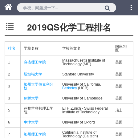
2019QS化学工程排名
国家/地
排名
学校名称
学校英文名
区
Massachusetts Institute of
1
麻省理工学院
美国
Technology (MIT)
2
斯坦福大学
Stanford University
美国
加州大学伯克利分
University of California,
3
美国
校
Berkeley
(UCB)
3
剑桥大学
University of Cambridge
英国
苏黎世联邦理工学
ETH Zurich - Swiss Federal
5
瑞士
院
Institute of Technology
6
牛津大学
University of Oxford
英国
California Institute of
7
加州理工学院
美国
Technology (Caltech)