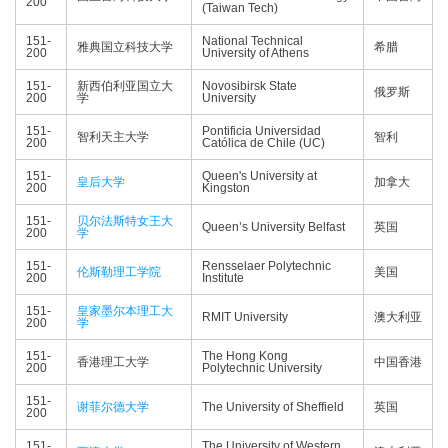
200
(Taiwan Tech)
151-
National Technical
雅典国立科技大学
希腊
200
University of Athens
151-
新西伯利亚国立大
Novosibirsk State
俄罗斯
200
学
University
151-
Pontificia Universidad
智利天主大学
智利
200
Católica de Chile (UC)
151-
Queen's University at
皇后大学
加拿大
200
Kingston
151-
贝尔法斯特女王大
Queen’s University Belfast
英国
200
学
151-
Rensselaer Polytechnic
伦斯勒理工学院
美国
200
Institute
151-
皇家墨尔本理工大
RMIT University
澳大利亚
200
学
151-
The Hong Kong
香港理工大学
中国香港
200
Polytechnic University
151-
谢菲尔德大学
The University of Sheffield
英国
200
151-
The University of Western