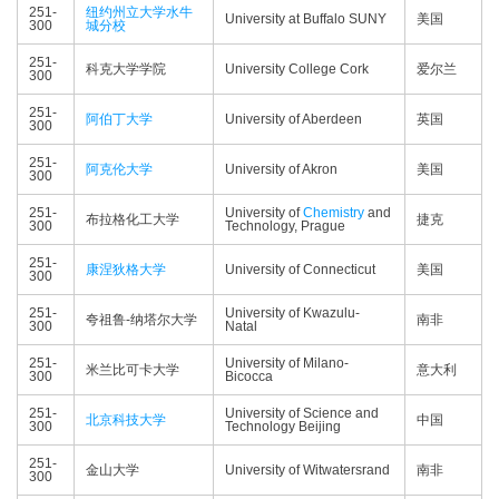
251-
纽约州立大学水牛
University at Buffalo SUNY
美国
300
城分校
251-
科克大学学院
University College Cork
爱尔兰
300
251-
阿伯丁大学
University of Aberdeen
英国
300
251-
阿克伦大学
University of Akron
美国
300
251-
University of
Chemistry
and
布拉格化工大学
捷克
300
Technology, Prague
251-
康涅狄格大学
University of Connecticut
美国
300
251-
University of Kwazulu-
夸祖鲁-纳塔尔大学
南非
300
Natal
251-
University of Milano-
米兰比可卡大学
意大利
300
Bicocca
251-
University of Science and
北京科技大学
中国
300
Technology Beijing
251-
金山大学
University of Witwatersrand
南非
300