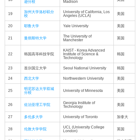
逊分校
Madison
加州大学洛杉矶分
University of California, Los
19
美国
校
Angeles (UCLA)
20
耶鲁大学
Yale University
美国
The University of
21
曼彻斯特大学
英国
Manchester
KAIST - Korea Advanced
22
韩国高等科技学院
Institute of Science &
韩国
Technology
23
首尔国立大学
Seoul National University
韩国
24
西北大学
Northwestern University
美国
明尼苏达大学双城
25
University of Minnesota
美国
分校
Georgia Institute of
26
佐治亚理工学院
美国
Technology
27
多伦多大学
University of Toronto
加拿大
UCL (University College
28
伦敦大学学院
英国
London)