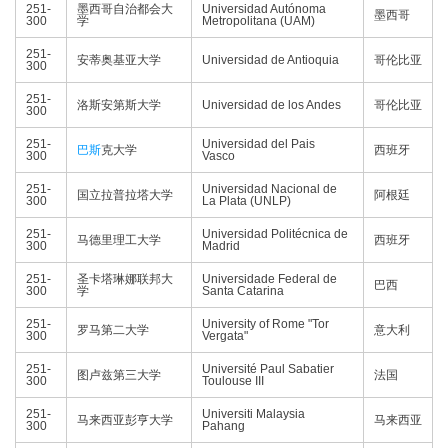
251-
墨西哥自治都会大
Universidad Autónoma
墨西哥
300
学
Metropolitana (UAM)
251-
安蒂奥基亚大学
Universidad de Antioquia
哥伦比亚
300
251-
洛斯安第斯大学
Universidad de los Andes
哥伦比亚
300
251-
Universidad del Pais
巴斯
克大学
西班牙
300
Vasco
251-
Universidad Nacional de
国立拉普拉塔大学
阿根廷
300
La Plata (UNLP)
251-
Universidad Politécnica de
马德里理工大学
西班牙
300
Madrid
251-
圣卡塔琳娜联邦大
Universidade Federal de
巴西
300
学
Santa Catarina
251-
University of Rome "Tor
罗马第二大学
意大利
300
Vergata"
251-
Université Paul Sabatier
图卢兹第三大学
法国
300
Toulouse III
251-
Universiti Malaysia
马来西亚彭亨大学
马来西亚
300
Pahang