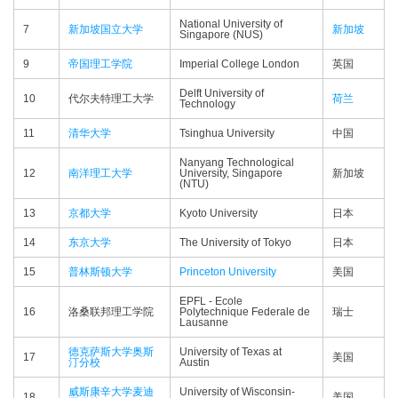
National University of
7
新加坡国立大学
新加坡
Singapore (NUS)
9
帝国理工学院
Imperial College London
英国
Delft University of
10
代尔夫特理工大学
荷兰
Technology
11
清华大学
Tsinghua University
中国
Nanyang Technological
12
南洋理工大学
University, Singapore
新加坡
(NTU)
13
京都大学
Kyoto University
日本
14
东京大学
The University of Tokyo
日本
15
普林斯顿大学
Princeton University
美国
EPFL - Ecole
16
洛桑联邦理工学院
Polytechnique Federale de
瑞士
Lausanne
德克萨斯大学奥斯
University of Texas at
17
美国
汀分校
Austin
威斯康辛大学麦迪
University of Wisconsin-
18
美国