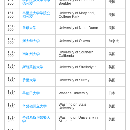
151-
科罗拉多大学博尔
University of Colorado
美国
200
德分校
Boulder
151-
马里兰大学学院公
University of Maryland,
美国
200
园分校
College Park
151-
圣母大学
University of Notre Dame
美国
200
151-
渥太华大学
University of Ottawa
加拿大
200
151-
University of Southern
南加州大学
美国
200
California
151-
斯凯莱德大学
University of Strathclyde
英国
200
151-
萨里大学
University of Surrey
英国
200
151-
早稻田大学
Waseda University
日本
200
151-
Washington State
华盛顿州立大学
美国
200
University
151-
圣路易斯华盛顿大
Washington University in
美国
200
学
St. Louis