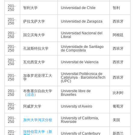
201-
智利大学
Universidad de Chile
智利
250
201-
萨拉戈萨大学
Universidad de Zaragoza
西班牙
250
201-
Universidad Nacional del
国立滨海大学
阿根廷
250
Litoral
201-
Universidade de Santiago
孔波斯特拉大学
西班牙
250
de Compostela
201-
瓦伦西亚大学
Universitat de Valencia
西班牙
250
Universitat Politècnica de
201-
加泰罗尼亚理工大
Catalunya · BarcelonaTech
西班牙
250
学
(UPC)
201-
布鲁塞尔自由大学
Universite libre de
比利时
250
（
法语
）
Bruxelles
201-
阿威罗大学
University of Aveiro
葡萄牙
250
201-
University of California,
加州大学河滨分校
美国
250
Riverside
201-
坎特伯雷大学（新
University of Canterbury
新西兰