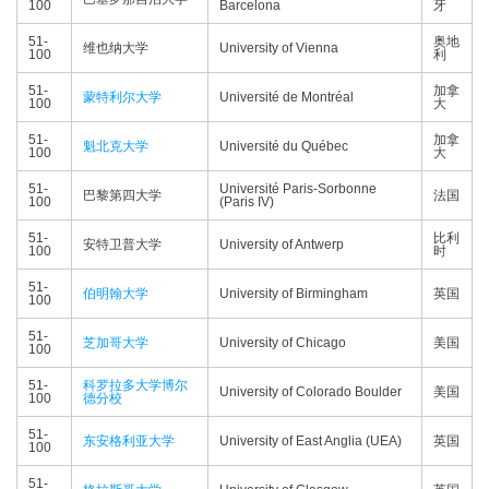
100
Barcelona
牙
51-
奥地
维也纳大学
University of Vienna
100
利
51-
加拿
蒙特利尔大学
Université de Montréal
100
大
51-
加拿
魁北克大学
Université du Québec
100
大
51-
Université Paris-Sorbonne
巴黎第四大学
法国
100
(Paris IV)
51-
比利
安特卫普大学
University of Antwerp
100
时
51-
伯明翰大学
University of Birmingham
英国
100
51-
芝加哥大学
University of Chicago
美国
100
51-
科罗拉多大学博尔
University of Colorado Boulder
美国
100
德分校
51-
东安格利亚大学
University of East Anglia (UEA)
英国
100
51-