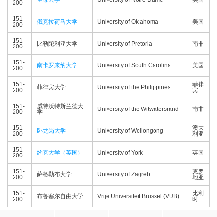
圣母大学
University of Notre Dame
美国
200
151-
俄克拉荷马大学
University of Oklahoma
美国
200
151-
比勒陀利亚大学
University of Pretoria
南非
200
151-
南卡罗来纳大学
University of South Carolina
美国
200
151-
菲律
菲律宾大学
University of the Philippines
200
宾
151-
威特沃特斯兰德大
University of the Witwatersrand
南非
200
学
151-
澳大
卧龙岗大学
University of Wollongong
200
利亚
151-
约克大学（英国）
University of York
英国
200
151-
克罗
萨格勒布大学
University of Zagreb
200
地亚
151-
比利
布鲁塞尔自由大学
Vrije Universiteit Brussel (VUB)
200
时
参考资料：
QS World University Rankings by Subject 2015 -