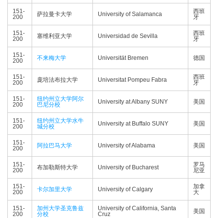
151-
西班
萨拉曼卡大学
University of Salamanca
200
牙
151-
西班
塞维利亚大学
Universidad de Sevilla
200
牙
151-
不来梅大学
Universität Bremen
德国
200
151-
西班
庞培法布拉大学
Universitat Pompeu Fabra
200
牙
151-
纽约州立大学阿尔
University at Albany SUNY
美国
200
巴尼分校
151-
纽约州立大学水牛
University at Buffalo SUNY
美国
200
城分校
151-
阿拉巴马大学
University of Alabama
美国
200
151-
罗马
布加勒斯特大学
University of Bucharest
200
尼亚
151-
加拿
卡尔加里大学
University of Calgary
200
大
151-
加州大学圣克鲁兹
University of California, Santa
美国
200
分校
Cruz