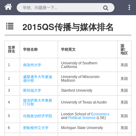
2015QS传播与媒体排名
国
世界
学校名称
学校英文
家/
排名
地区
University of Southern
1
南加州大学
美国
California
威斯康辛大学麦迪
University of Wisconsin-
2
美国
逊分校
Madison
3
斯坦福大学
Stanford University
美国
德克萨斯大学奥斯
4
University of Texas at Austin
美国
汀分校
London School of
Economics
5
伦敦政治经济学院
英国
and
Political Science
(LSE)
6
密歇根州立大学
Michigan State University
美国