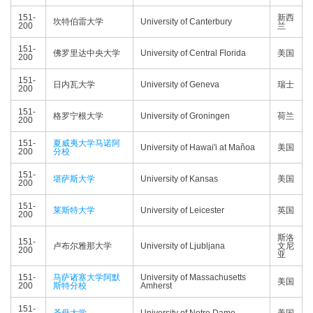
151-
新西
坎特伯雷大学
University of Canterbury
200
兰
151-
佛罗里达中央大学
University of Central Florida
美国
200
151-
日内瓦大学
University of Geneva
瑞士
200
151-
格罗宁根大学
University of Groningen
荷兰
200
151-
夏威夷大学马诺阿
University of Hawai'i at Mañoa
美国
200
分校
151-
堪萨斯大学
University of Kansas
美国
200
151-
莱斯特大学
University of Leicester
英国
200
斯洛
151-
卢布尔雅那大学
University of Ljubljana
文尼
200
亚
151-
马萨诸塞大学阿默
University of Massachusetts
美国
200
斯特分校
Amherst
151-