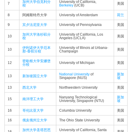
加州大学伯克利分
University of California,
7
美国
校
Berkeley
(UCB)
8
阿姆斯特丹大学
University of Amsterdam
荷兰
9
宾夕法尼亚大学
University of Pennsylvania
美国
加州大学洛杉矶分
University of California, Los
10
美国
校
Angeles (UCLA)
伊利诺伊大学厄本
University of Illinois at Urbana-
10
美国
那-香槟分校
Champaign
密歇根大学安娜堡
12
University of Michigan
美国
分校
National University
of
新加
13
新加坡国立大学
Singapore (NUS)
坡
13
西北大学
Northwestern University
美国
Nanyang Technological
新加
15
南洋理工大学
University, Singapore (NTU)
坡
16
哥伦比亚大学
Columbia University
美国
16
俄亥俄州立大学
The Ohio State University
美国
加州大学圣塔芭芭
University of California, Santa
16
美国