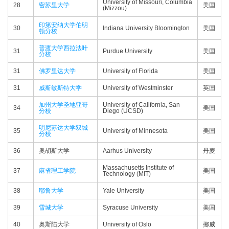
University of Missouri, Columbia
28
密苏里大学
美国
(Mizzou)
印第安纳大学伯明
30
Indiana University Bloomington
美国
顿分校
普渡大学西拉法叶
31
Purdue University
美国
分校
31
佛罗里达大学
University of Florida
美国
31
威斯敏斯特大学
University of Westminster
英国
加州大学圣地亚哥
University of California, San
34
美国
分校
Diego (UCSD)
明尼苏达大学双城
35
University of Minnesota
美国
分校
36
奥胡斯大学
Aarhus University
丹麦
Massachusetts Institute of
37
麻省理工学院
美国
Technology (MIT)
38
耶鲁大学
Yale University
美国
39
雪城大学
Syracuse University
美国
40
奥斯陆大学
University of Oslo
挪威