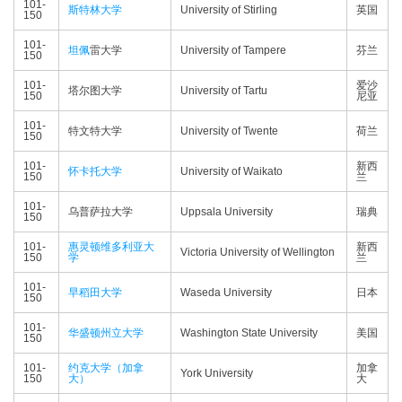
101-
斯特林大学
University of Stirling
英国
150
101-
坦佩
雷大学
University of Tampere
芬兰
150
101-
爱沙
塔尔图大学
University of Tartu
150
尼亚
101-
特文特大学
University of Twente
荷兰
150
101-
新西
怀卡托大学
University of Waikato
150
兰
101-
乌普萨拉大学
Uppsala University
瑞典
150
101-
惠灵顿维多利亚大
新西
Victoria University of Wellington
150
学
兰
101-
早稻田大学
Waseda University
日本
150
101-
华盛顿州立大学
Washington State University
美国
150
101-
约克大学（加拿
加拿
York University
150
大）
大