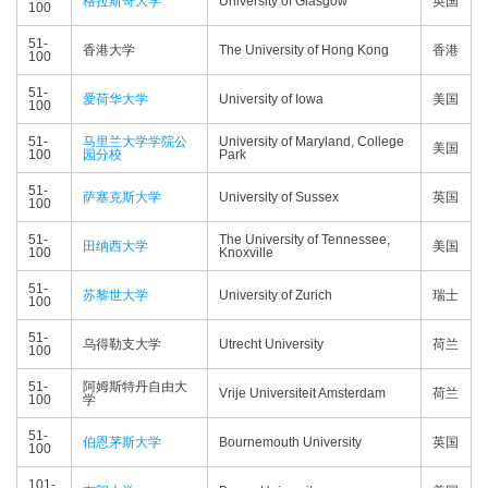
格拉斯哥大学
University of Glasgow
英国
100
51-
香港大学
The University of Hong Kong
香港
100
51-
爱荷华大学
University of Iowa
美国
100
51-
马里兰大学学院公
University of Maryland, College
美国
100
园分校
Park
51-
萨塞克斯大学
University of Sussex
英国
100
51-
The University of Tennessee,
田纳西大学
美国
100
Knoxville
51-
苏黎世大学
University of Zurich
瑞士
100
51-
乌得勒支大学
Utrecht University
荷兰
100
51-
阿姆斯特丹自由大
Vrije Universiteit Amsterdam
荷兰
100
学
51-
伯恩茅斯大学
Bournemouth University
英国
100
101-