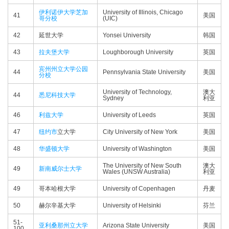
伊利诺伊大学芝加
University of Illinois, Chicago
41
美国
哥分校
(UIC)
42
延世大学
Yonsei University
韩国
43
拉夫堡大学
Loughborough University
英国
宾州州立大学公园
44
Pennsylvania State University
美国
分校
University of Technology,
澳大
44
悉尼科技大学
Sydney
利亚
46
利兹大学
University of Leeds
英国
47
纽约市
立大学
City University of New York
美国
48
华盛顿大学
University of Washington
美国
The University of New South
澳大
49
新南威尔士大学
Wales (UNSW Australia)
利亚
49
哥本哈根大学
University of Copenhagen
丹麦
50
赫尔辛基大学
University of Helsinki
芬兰
51-
亚利桑那州立大学
Arizona State University
美国
100