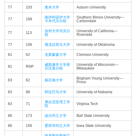
77
103
奥本大学
Auburn University
南伊利诺伊大学
Southern Illinois University—​
77
189
卡本代尔分校
Carbondale
加州大学河滨分
University of California—​
77
113
校
Riverside
77
106
俄克拉荷马大学
University of Oklahoma
81
62
克莱蒙森大学
Clemson University
威斯康辛大学密
University of Wisconsin—​
81
RNP
尔沃基分校
Milwaukee
Brigham Young University—​
83
62
杨百翰大学
Provo
83
88
阿拉巴马大学
University of Alabama
弗吉尼亚理工学
83
71
Virginia Tech
院
86
173
波尔州立大学
Ball State University
86
106
爱荷华州立大学
Iowa State University
路易斯安那州立