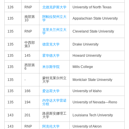
126
RNP
北德克萨斯大学
University of North Texas
南部第
阿帕拉契州立大
135
Appalachian State University
10
学
克里夫兰州立大
135
RNP
Cleveland State University
学
中西部
135
德雷克大学
Drake University
第3
135
145
霍华德大学
Howard University
西部第
135
米尔斯学院
Mills College
6
蒙特克莱尔州立
135
-
Montclair State University
大学
135
166
爱达荷大学
University of Idaho
内华达大学雷诺
135
194
University of Nevada—​Reno
分校
路易斯安娜理工
143
201
Louisiana Tech University
大学
143
RNP
阿克伦大学
University of Akron