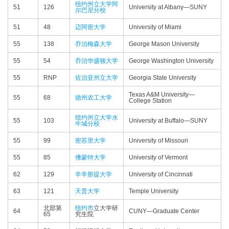
纽约州立大学阿
51
126
University at Albany—​SUNY
尔巴尼分校
51
48
迈阿密大学
University of Miami
55
138
乔治梅森大学
George Mason University
55
54
乔治华盛顿大学
George Washington University
55
RNP
佐治亚州立大学
Georgia State University
Texas A&M University—​
55
68
德州农工大学
College Station
纽约州立大学水
55
103
University at Buffalo—​SUNY
牛城分校
55
99
密苏里大学
University of Missouri
55
85
佛蒙特大学
University of Vermont
62
129
辛辛那提大学
University of Cincinnati
63
121
天普大学
Temple University
北部第
纽约市
立大学研
64
CUNY—​Graduate Center
65
究生院