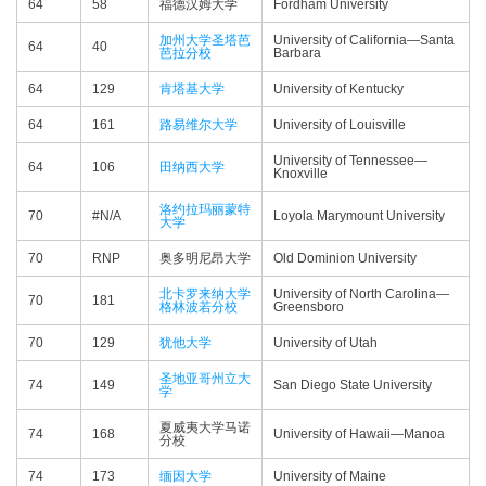
64
58
福德汉姆大学
Fordham University
加州大学圣塔芭
University of California—​Santa
64
40
芭拉分校
Barbara
64
129
肯塔基大学
University of Kentucky
64
161
路易维尔大学
University of Louisville
University of Tennessee—​
64
106
田纳西大学
Knoxville
洛约拉玛丽蒙特
70
#N/A
Loyola Marymount University
大学
70
RNP
奥多明尼昂大学
Old Dominion University
北卡罗来纳大学
University of North Carolina—​
70
181
格林波若分校
Greensboro
70
129
犹他大学
University of Utah
圣地亚哥州立大
74
149
San Diego State University
学
夏威夷大学马诺
74
168
University of Hawaii—​Manoa
分校
74
173
缅因大学
University of Maine