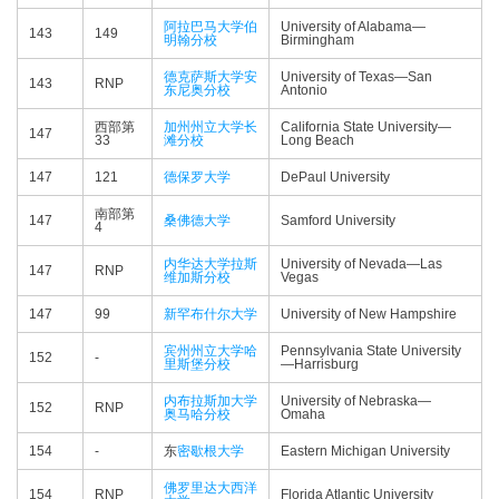
阿拉巴马大学伯
University of Alabama—​
143
149
明翰分校
Birmingham
德克萨斯大学安
University of Texas—​San
143
RNP
东尼奥分校
Antonio
西部第
加州州立大学长
California State University—​
147
33
滩分校
Long Beach
147
121
德保罗大学
DePaul University
南部第
147
桑佛德大学
Samford University
4
内华达大学拉斯
University of Nevada—​Las
147
RNP
维加斯分校
Vegas
147
99
新罕布什尔大学
University of New Hampshire
宾州州立大学哈
Pennsylvania State University
152
-
里斯堡分校
—​Harrisburg
内布拉斯加大学
University of Nebraska—​
152
RNP
奥马哈分校
Omaha
154
-
东
密歇根大学
Eastern Michigan University
佛罗里达大西洋
154
RNP
Florida Atlantic University