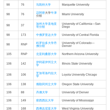
98
76
马凯特大学
Marquette University
迈阿密
大学
牛津
98
76
Miami University
分校
加州大学圣地亚
University of California—​San
98
37
哥分校
Diego
98
173
中佛罗里达大学
University of Central Florida
科罗拉多大学丹
University of Colorado—​
98
RNP
佛分校
Denver
105
RNP
北亚利桑那大学
Northern Arizona University
伊利诺伊州立大
106
142
Illinois State University
学
芝加哥洛约拉大
106
106
Loyola University Chicago
学
106
138
俄勒冈州立大学
Oregon State University
106
88
丹佛大学
University of Denver
106
149
密西西比大学
University of Mississippi
106
168
西弗吉尼亚大学
West Virginia University