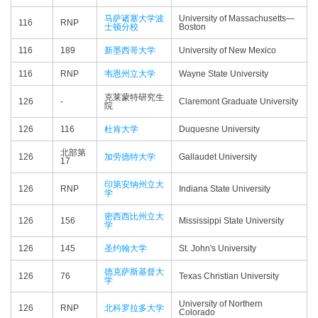
马萨诸塞大学波
University of Massachusetts—​
116
RNP
士顿分校
Boston
116
189
新墨西哥大学
University of New Mexico
116
RNP
韦恩州立大学
Wayne State University
克莱蒙特研究生
126
-
Claremont Graduate University
院
126
116
杜肯大学
Duquesne University
北部第
126
加劳德特大学
Gallaudet University
17
印第安纳州立大
126
RNP
Indiana State University
学
密西西比州立大
126
156
Mississippi State University
学
126
145
圣约翰大学
St. John's University
德克萨斯基督大
126
76
Texas Christian University
学
University of Northern
126
RNP
北科罗拉多大学
Colorado