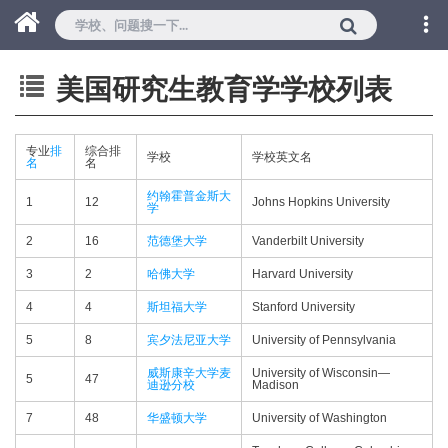
美国研究生教育学学校列表
专业
排
综合排
学校
学校英文名
名
名
约翰霍普金斯大
1
12
Johns Hopkins University
学
2
16
范德堡大学
Vanderbilt University
3
2
哈佛大学
Harvard University
4
4
斯坦福大学
Stanford University
5
8
宾夕法尼亚大学
University of Pennsylvania
威斯康辛大学麦
University of Wisconsin—​
5
47
迪逊分校
Madison
7
48
华盛顿大学
University of Washington