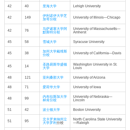
42
40
里海大学
Lehigh University
伊利诺伊大学芝
42
149
University of Illinois—​Chicago
加哥分校
马萨诸塞大学阿
University of Massachusetts—​
42
76
默斯特分校
Amherst
45
58
雪城大学
Syracuse University
加州大学戴维斯
45
38
University of California—​Davis
分校
圣路易斯华盛顿
Washington University in St.
45
14
大学
Louis
48
121
亚利桑那大学
University of Arizona
48
71
爱荷华大学
University of Iowa
内布拉斯加大学
University of Nebraska—​
48
99
林肯分校
Lincoln
51
42
波士顿大学
Boston University
北卡罗来纳州立
North Carolina State University
51
95
大学
罗利
分校
—​Raleigh