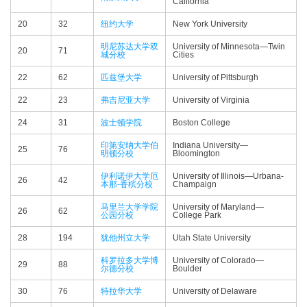
California
20
32
纽约大学
New York University
明尼苏达大学双
University of Minnesota—​Twin
20
71
城分校
Cities
22
62
匹兹堡大学
University of Pittsburgh
22
23
弗吉尼亚大学
University of Virginia
24
31
波士顿学院
Boston College
印第安纳大学伯
Indiana University—​
25
76
明顿分校
Bloomington
伊利诺伊大学厄
University of Illinois—​Urbana-​
26
42
本那-香槟分校
Champaign
马里兰大学学院
University of Maryland—​
26
62
公园分校
College Park
28
194
犹他州立大学
Utah State University
科罗拉多大学博
University of Colorado—​
29
88
尔德分校
Boulder
30
76
特拉华大学
University of Delaware