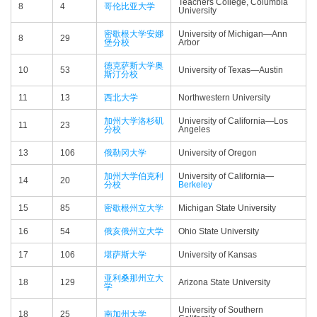
Teachers College, Columbia
8
4
哥伦比亚大学
University
密歇根大学安娜
University of Michigan—​Ann
8
29
堡分校
Arbor
德克萨斯大学奥
10
53
University of Texas—​Austin
斯汀分校
11
13
西北大学
Northwestern University
加州大学洛杉矶
University of California—​Los
11
23
分校
Angeles
13
106
俄勒冈大学
University of Oregon
加州大学伯克利
University of California—​
14
20
分校
Berkeley
15
85
密歇根州立大学
Michigan State University
16
54
俄亥俄州立大学
Ohio State University
17
106
堪萨斯大学
University of Kansas
亚利桑那州立大
18
129
Arizona State University
学
University of Southern
18
25
南加州大学