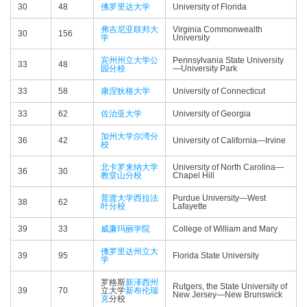
30
48
佛罗里达大学
University of Florida
弗吉尼亚联邦大
Virginia Commonwealth
30
156
学
University
宾州州立大学公
Pennsylvania State University
33
48
园分校
—​University Park
33
58
康涅狄格大学
University of Connecticut
33
62
佐治亚大学
University of Georgia
加州大学尔湾分
36
42
University of California—​Irvine
校
北卡罗来纳大学
University of North Carolina—​
36
30
教堂山分校
Chapel Hill
普渡大学西拉法
Purdue University—​West
38
62
叶分校
Lafayette
39
33
威廉玛丽学院
College of William and Mary
佛罗里达州立大
39
95
Florida State University
学
罗格斯
新泽西州
Rutgers, the State University of
39
70
立大学
新布伦瑞
New Jersey—​New Brunswick
克
分校