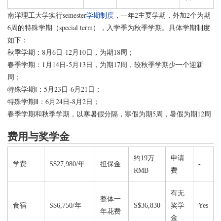
南洋理工大学实行semester
学期制度
，一年2主要学期，外加2个为期
6周的特殊学期（special term），入学季为秋季学期。具体学期制度
如下：
秋季学期：8月6日-12月10日，为期18周；
春季学期：1月14日-5月13日，为期17周，较秋季学期少一个迎新
周；
特殊学期Ⅰ：5月23日-6月21日；
特殊学期Ⅱ：6月24日-8月2日；
春季学期和秋季学期，以寒暑假分隔，寒假为期5周，暑假为期12周
费用与奖学金
约19万
申请
学费
S$27,980/年
担保金
-
RMB
费
有无
整体一
食宿
S$6,750/年
S$36,830
奖学
Yes
年花费
金