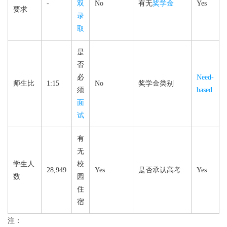
-
双
No
有无
奖学金
Yes
要求
录
取
是
否
必
Need-
师生比
1:15
No
奖学金类别
须
based
面
试
有
无
学生人
校
28,949
Yes
是否承认高考
Yes
数
园
住
宿
注：