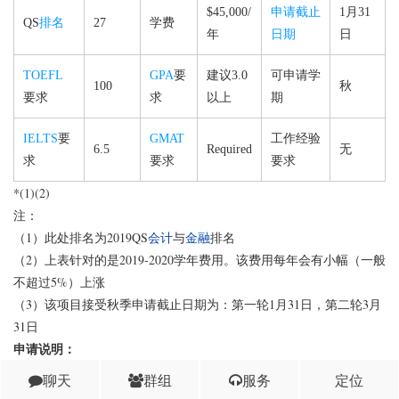
$45,000/
申请截止
1月31
QS
排名
27
学费
年
日期
日
TOEFL
GPA
要
建议3.0
可申请学
100
秋
要求
求
以上
期
IELTS
要
GMAT
工作经验
6.5
Required
无
求
要求
要求
*(1)(2)
注：
（1）此处排名为2019QS
会计
与
金融
排名
（2）上表针对的是2019-2020学年费用。该费用每年会有小幅（一般
不超过5%）上涨
（3）该项目接受秋季申请截止日期为：第一轮1月31日，第二轮3月
31日
申请说明：
南洋理工大学
会计
硕士(Master of Science in Accountancy)该项目分为
聊天
群组
服务
定位
全日制和非全日制，全日制为期1年，非全日制为期2年，要求申请