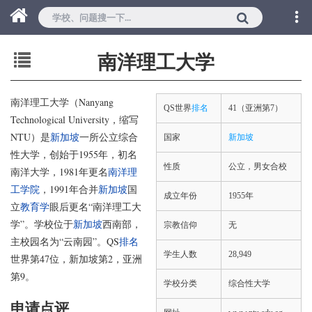
南洋理工大学
南洋理工大学（Nanyang
QS世界
排名
41（亚洲第7）
Technological University，缩写
NTU）是
新加坡
一所公立综合
国家
新加坡
性大学，创始于1955年，初名
性质
公立，男女合校
南洋大学，1981年更名
南洋理
工学院
，1991年合并
新加坡
国
成立年份
1955年
立
教育学
眼后更名“南洋理工大
学”。学校位于
新加坡
西南部，
宗教信仰
无
主校园名为“云南园”。QS
排名
学生人数
28,949
世界第47位，新加坡第2，亚洲
第9。
学校分类
综合性大学
申请点评