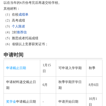
以在当年的6月份考完后再递交给学校。
其他材料：
（1）在校
成绩单
（2）高考成绩
（3）
个人陈述
（4）2封
推荐信
（5）雅思或者托福成绩
（6）省级以上竞赛获奖证书；
申请时间
1月15
申请截止日期
可申请入学学期
秋季
日
申请材料递交截止日
秋季学期开学日
6月
8月6日
期
期
10月1
奖学金
申请截止日期
-
申请开始日期
日