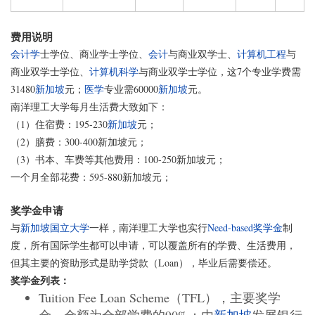
费用说明
会计学
士学位、商业学士学位、
会计
与商业双学士、
计算机工程
与
商业双学士学位、
计算机科学
与商业双学士学位，这7个专业学费需
31480
新加坡
元；
医学
专业需60000
新加坡
元。
南洋理工大学每月生活费大致如下：
（1）住宿费：195-230
新加坡
元；
（2）膳费：300-400新加坡元；
（3）书本、车费等其他费用：100-250新加坡元；
一个月全部花费：595-880新加坡元；
奖学金申请
与
新加坡国立大学
一样，南洋理工大学也实行
Need-based
奖学金
制
度，所有国际学生都可以申请，可以覆盖所有的学费、生活费用，
但其主要的资助形式是助学贷款（Loan），毕业后需要偿还。
奖学金列表：
Tuition Fee Loan Scheme（TFL），主要奖学