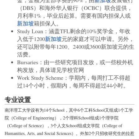
金，金额为全部学费的90%；由
新加坡
发展银行
（DBS）和海外华人银行（OCBC）联合提供，
月利率1%，毕业后起算。需要有国内担保人或
新加坡
籍担保人。
Study Loan：涵盖TFL剩余的10%奖学金，年收
入低于1200
新加坡
元的家庭才可以申请。另外，
还可以附带每年1200、2400或3600新加坡元的生
活费。
Bursaries：由一些研究项目发放，或一些校外机
构发放，具体请见学校官网
Work Study Scheme：学期内，每周打工不得超
过14个小时，假期内，每周不得超过44小时。
专业设置
南洋理工大学设有为14个School，其中6个工科School又组成1个工学
院（College of Engineering），2个理科School组成1个理学院
（College of Science），3个人文School组成文学院（College of
Humanities, Arts, and Social Sciences）。外加2个只招收研究生的拉惹