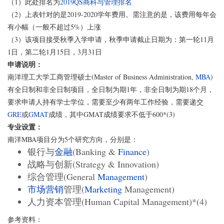
（1）此处排名为
2019QS商科与管理排名
（2）上表针对的是2019-2020学年费用。需注意的是，该费用每年会
有小幅（一般不超过5%）上涨
（3）该项目接受秋季入学申请，秋季申请截止日期为：第一轮11月
1日，第二轮1月15日，3月31日
申请说明：
南洋理工大学工商管理硕士(Master of Business Administration,
MBA
)
有全日制和非全日制项目，全日制为期1年，非全日制为期18个月，
要求申请人持有学士学位，需要至少有两年工作经验，需要递交
GRE
或
GMAT
成绩，其中GMAT成绩要求不低于600*(3)
专业设置：
南洋MBA项目分为5个研究方向，分别是：
银行与
金融
(Banking &
Finance
)
战略与创新(Strategy & Innovation)
综合管理(General
Management
)
市场营销
管理(
Marketing
Management)
人力资本管理(Human Capital Management)*(4)
参考资料：