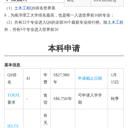
网址
www.ntu.edu.sg
（1）
土木工程
QS排名世界第
8，为南洋理工大学排名最高，也是唯一入选世界前10的专业；
（2）共有22个专业进入QS的全部30个最新专业排行榜。除
土木工程
外，另有5个专业进入世界前20
本科申请
基本信息
QS排
学
S$27,980/
1月
41
申请截止日期
名
费
年
15日
TOEFL
食
可申请入学学
-
S$6,750/年
秋季
要求
宿
期
有
无
IELTS