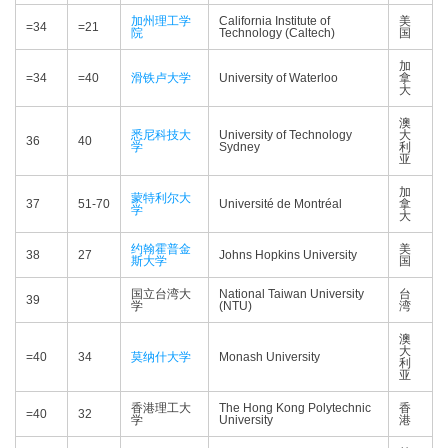
加州理工学
California Institute of
美
=34
=21
院
Technology (Caltech)
国
加
=34
=40
滑铁卢大学
University of Waterloo
拿
大
澳
悉尼科技大
University of Technology
大
36
40
学
Sydney
利
亚
加
蒙特利尔大
37
51-70
Université de Montréal
拿
学
大
约翰霍普金
美
38
27
Johns Hopkins University
斯大学
国
国立台湾大
National Taiwan University
台
39
学
(NTU)
湾
澳
大
=40
34
莫纳什大学
Monash University
利
亚
香港理工大
The Hong Kong Polytechnic
香
=40
32
学
University
港