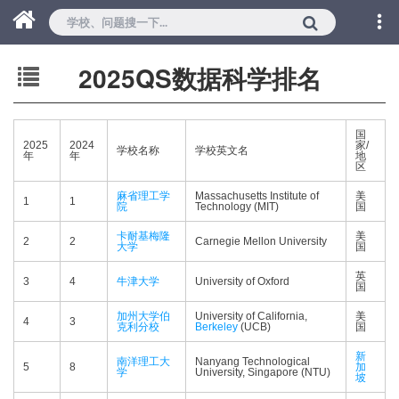
2025QS数据科学排名
国
2025
2024
家/
学校名称
学校英文名
年
年
地
区
麻省理工学
Massachusetts Institute of
美
1
1
院
Technology (MIT)
国
卡耐基梅隆
美
2
2
Carnegie Mellon University
大学
国
英
3
4
牛津大学
University of Oxford
国
加州大学伯
University of California,
美
4
3
克利分校
Berkeley
(UCB)
国
新
南洋理工大
Nanyang Technological
5
8
加
学
University, Singapore (NTU)
坡