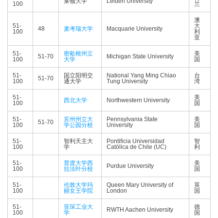
莱顿大学
Leiden University
100
兰
澳
51-
大
48
麦考瑞大学
Macquarie University
100
利
亚
51-
密歇根州立
美
51-70
Michigan State University
100
大学
国
51-
国立阳明交
National Yang Ming Chiao
台
51-70
100
通大学
Tung University
湾
51-
美
西北大学
Northwestern University
100
国
51-
宾州州立大
Pennsylvania State
美
51-70
100
学公园分校
University
国
51-
智利天主大
Pontificia Universidad
智
100
学
Católica de Chile (UC)
利
51-
普渡大学西
美
Purdue University
100
拉法叶分校
国
51-
伦敦大学玛
Queen Mary University of
英
100
丽女王学院
London
国
51-
亚琛工业大
德
RWTH Aachen University
100
学
国