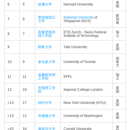
美
6
5
哈佛大学
Harvard University
国
新
新加坡国立
National University
of
7
6
加
大学
Singapore (NUS)
坡
苏黎世联邦
ETH Zurich - Swiss Federal
瑞
8
7
理工学院
Institute of Technology
士
美
9
耶鲁大学
Yale University
国
加
10
9
多伦多大学
University of Toronto
拿
大
洛桑联邦理
瑞
11
11
EPFL
工学院
士
帝国理工学
英
12
19
Imperial College London
院
国
美
=13
17
纽约大学
New York University (NYU)
国
美
=13
12
华盛顿大学
University of Washington
国
美
=15
16
康奈尔大学
Cornell University