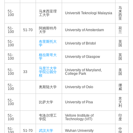
马
51-
马来西亚理
来
Universiti Teknologi Malaysia
100
工大学
西
亚
51-
阿姆斯特丹
荷
51-70
University of Amsterdam
100
大学
兰
51-
布里斯托大
英
University of Bristol
100
学
国
51-
格拉斯哥大
英
University of Glasgow
100
学
国
马里兰大学
51-
University of Maryland,
美
33
学院公园分
100
College Park
国
校
51-
挪
奥斯陆大学
University of Oslo
100
威
意
51-
比萨大学
University of Pisa
大
100
利
51-
韦洛尔理工
Vellore Institute of
印
100
学院
Technology (VIT)
度
51-
中
51-70
武汉大学
Wuhan University
100
国