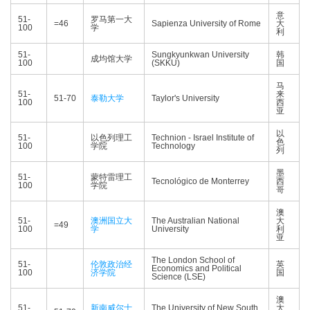
意
51-
罗马第一大
=46
Sapienza University of Rome
大
100
学
利
51-
Sungkyunkwan University
韩
成均馆大学
100
(SKKU)
国
马
51-
来
51-70
泰勒大学
Taylor's University
100
西
亚
以
51-
以色列理工
Technion - Israel Institute of
色
100
学院
Technology
列
墨
51-
蒙特雷理工
Tecnológico de Monterrey
西
100
学院
哥
澳
51-
澳洲国立大
The Australian National
大
=49
100
学
University
利
亚
The London School of
51-
伦敦政治经
英
Economics and Political
100
济学院
国
Science (LSE)
澳
51-
新南威尔士
The University of New South
大