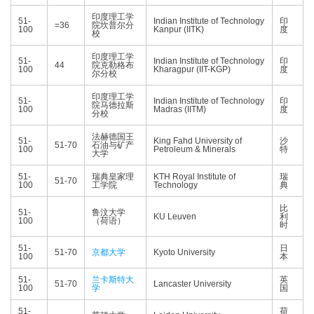
印度理工学
51-
Indian Institute of Technology
印
=36
院坎普尔分
100
Kanpur (IITK)
度
校
印度理工学
51-
Indian Institute of Technology
印
44
院克勒格布
100
Kharagpur (IIT-KGP)
度
尔分校
印度理工学
51-
Indian Institute of Technology
印
院马德拉斯
100
Madras (IITM)
度
分校
法赫德国王
51-
King Fahd University of
沙
51-70
石油与矿产
100
Petroleum & Minerals
特
大学
51-
瑞典皇家理
KTH Royal Institute of
瑞
51-70
100
工学院
Technology
典
比
51-
鲁汶大学
KU Leuven
利
100
（荷语）
时
51-
日
51-70
京都大学
Kyoto University
100
本
51-
兰卡斯特大
英
51-70
Lancaster University
100
学
国
51-
荷