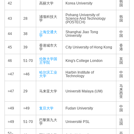
韩
42
高丽大学
Korea University
国
Pohang University of
浦项科技大
韩
43
28
Science And Technology
学
国
(POSTECH)
上海交通大
Shanghai Jiao Tong
中
44
38
学
University
国
香港城市大
香
45
39
City University of Hong Kong
学
港
伦敦大学国
英
46
51-70
King's College London
王学院
国
哈尔滨工业
Harbin Institute of
中
=47
=46
大学
Technology
国
马
来
=47
29
马来亚大学
Universiti Malaya (UM)
西
亚
中
=49
=49
复旦大学
Fudan University
国
巴黎第九大
法
=49
51-70
Université PSL
学
国
51-
芬