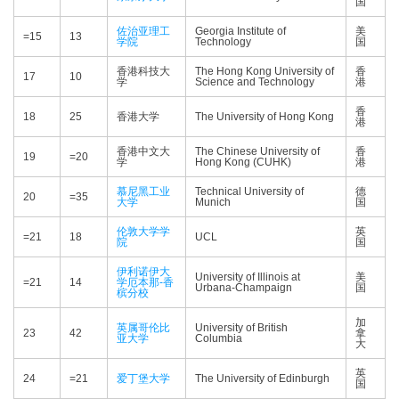
国
佐治亚理工
Georgia Institute of
美
=15
13
学院
Technology
国
香港科技大
The Hong Kong University of
香
17
10
学
Science and Technology
港
香
18
25
香港大学
The University of Hong Kong
港
香港中文大
The Chinese University of
香
19
=20
学
Hong Kong (CUHK)
港
慕尼黑工业
Technical University of
德
20
=35
大学
Munich
国
伦敦大学学
英
=21
18
UCL
院
国
伊利诺伊大
University of Illinois at
美
=21
14
学厄本那-香
Urbana-Champaign
国
槟分校
加
英属哥伦比
University of British
23
42
拿
亚大学
Columbia
大
英
24
=21
爱丁堡大学
The University of Edinburgh
国