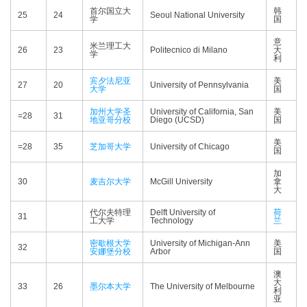
首尔国立大
韩
25
24
Seoul National University
学
国
意
米兰理工大
26
23
Politecnico di Milano
大
学
利
宾夕法尼亚
美
27
20
University of Pennsylvania
大学
国
加州大学圣
University of California, San
美
=28
31
地亚哥分校
Diego (UCSD)
国
美
=28
35
芝加哥大学
University of Chicago
国
加
30
麦吉尔大学
McGill University
拿
大
代尔夫特理
Delft University of
荷
31
工大学
Technology
兰
密歇根大学
University of Michigan-Ann
美
32
安娜堡分校
Arbor
国
澳
大
33
26
墨尔本大学
The University of Melbourne
利
亚