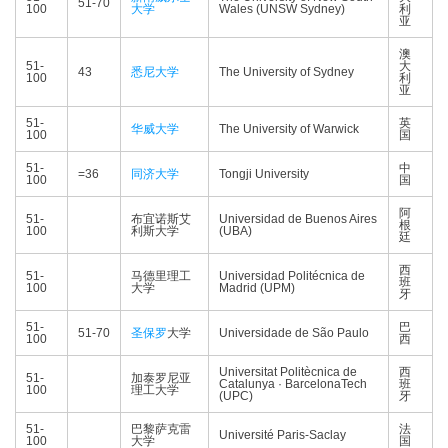
51-70
100
大学
Wales (UNSW Sydney)
利
亚
澳
51-
大
43
悉尼大学
The University of Sydney
100
利
亚
51-
英
华威大学
The University of Warwick
100
国
51-
中
=36
同济大学
Tongji University
100
国
阿
51-
布宜诺斯艾
Universidad de Buenos Aires
根
100
利斯大学
(UBA)
廷
西
51-
马德里理工
Universidad Politécnica de
班
100
大学
Madrid (UPM)
牙
51-
巴
51-70
圣保罗
大学
Universidade de São Paulo
100
西
Universitat Politècnica de
西
51-
加泰罗尼亚
Catalunya · BarcelonaTech
班
100
理工大学
(UPC)
牙
51-
巴黎萨克雷
法
Université Paris-Saclay
100
大学
国