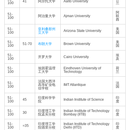
41
阿尔托大学
Aalto University
100
兰
阿
51-
阿治曼大学
Ajman University
联
100
酋
51-
亚利桑那州
美
Arizona State University
100
立大学
国
51-
美
51-70
布朗大学
Brown University
100
国
51-
埃
开罗大学
Cairo University
100
及
51-
埃因霍温理
Eindhoven University of
荷
100
工大学
Technology
兰
法国大西洋
51-
法
高等矿业电
IMT Atlantique
100
国
信学校
51-
印度科学学
印
45
Indian Institute of Science
100
院
度
51-
印度理工学
Indian Institute of Technology
印
30
100
院孟买分校
Bombay (IITB)
度
51-
印度理工学
Indian Institute of Technology
印
=35
100
院德里分校
Delhi (IITD)
度