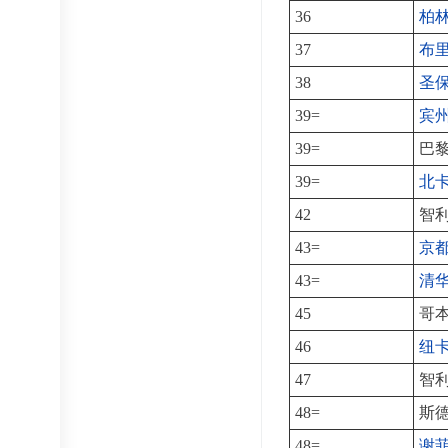
36
柏
37
布
38
圣
39=
宾
39=
巴
39=
北
42
智
43=
京
43=
清
45
哥
46
纽
47
智
48=
斯
48=
谢