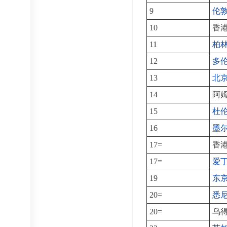
9
伦
10
香
11
柏
12
多
13
北
14
阿
15
杜
16
墨
17=
香
17=
爱
19
东
20=
悉
20=
乌