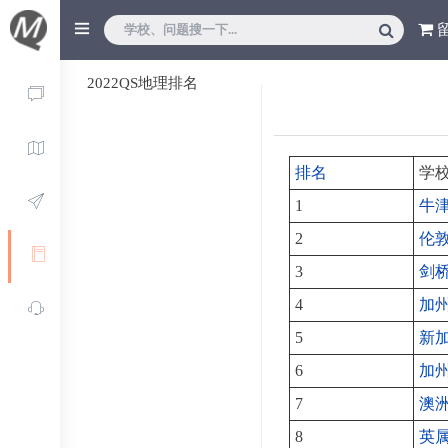
2022QS地理排名
排名
学
1
牛
2
伦
3
剑
4
加
5
新
6
加
7
澳
8
英