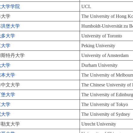
敦大学学院
UCL
港大学
The University of Hong K
林洪堡大学
Humboldt-Universität zu Be
伦多大学
University of Toronto
京大学
Peking University
姆斯特丹大学
University of Amsterdam
伦大学
Durham University
尔本大学
The University of Melbour
港中文大学
The Chinese University 
丁堡大学
The University of Edinbur
京大学
The University of Tokyo
尼大学
The University of Sydney
得勒支大学
Utrecht University