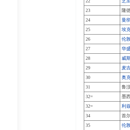
22
芝
23
隆
24
曼
25
埃
26
伦
27
华
28
威
29
麦
30
奥
31
鲁
32=
墨
32=
利
34
首
35
伦