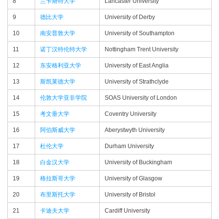
8
兰卡斯特大学
Lancaster University
9
德比大学
University of Derby
10
南安普敦大学
University of Southampton
11
诺丁汉特伦特大学
Nottingham Trent University
12
东安格利亚大学
University of East Anglia
13
斯凯莱德大学
University of Strathclyde
14
伦敦大学亚非学院
SOAS University of London
15
考文垂大学
Coventry University
16
阿伯斯威大学
Aberystwyth University
17
杜伦大学
Durham University
18
白金汉大学
University of Buckingham
19
格拉斯哥大学
University of Glasgow
20
布里斯托大学
University of Bristol
21
卡迪夫大学
Cardiff University