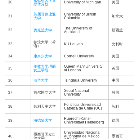
密歇根大学安
30
University of Michigan
美国
娜堡分校
英属哥伦比亚
University of British
31
加拿大
大学
Columbia
The University of
32
奥克兰大学
新西兰
Auckland
鲁汶大学（荷
33
KU Leuven
比利时
语）
34
康奈尔大学
Cornell University
美国
伦敦大学玛丽
Queen Mary University
35
英国
女王学院
of London
36
清华大学
Tsinghua University
中国
Seoul National
37
首尔国立大学
韩国
University
Pontificia Universidad
38
智利天主大学
智利
Católica de Chile (UC)
Ruprecht-Karls-
39
海德堡大学
德国
Universitaet Heidelberg
Universidad Nacional
墨西哥国立自
40
Autónoma de México
墨西哥
治大学