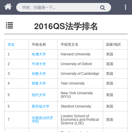
2016QS法学排名
排名
学校名称
学校英文名
国家/地区
1
哈佛大学
Harvard University
美国
2
牛津大学
University of Oxford
英国
3
剑桥大学
University of Cambridge
英国
4
耶鲁大学
Yale University
美国
New York University
5
纽约大学
美国
(NYU)
5
斯坦福大学
Stanford University
美国
London School of
伦敦政治经济
7
Economics and Political
英国
学院
Science (LSE)