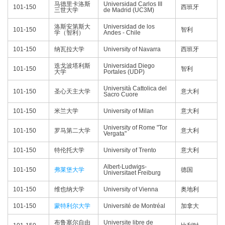
马德里卡洛斯
Universidad Carlos III
101-150
西班牙
三世大学
de Madrid (UC3M)
洛斯安第斯大
Universidad de los
101-150
智利
学（智利）
Andes - Chile
101-150
纳瓦拉大学
University of Navarra
西班牙
迭戈波塔利斯
Universidad Diego
101-150
智利
大学
Portales (UDP)
Università Cattolica del
101-150
圣心天主大学
意大利
Sacro Cuore
101-150
米兰大学
University of Milan
意大利
University of Rome "Tor
101-150
罗马第二大学
意大利
Vergata"
101-150
特伦托大学
University of Trento
意大利
Albert-Ludwigs-
101-150
弗莱堡大学
德国
Universitaet Freiburg
101-150
维也纳大学
University of Vienna
奥地利
101-150
蒙特利尔大学
Université de Montréal
加拿大
布鲁塞尔自由
Universite libre de