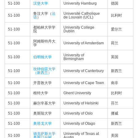
51-100
汉堡大学
University Hamburg
德国
鲁汶大学（
法
Université Catholique
51-100
比利时
语
）
de Louvain (UCL)
都柏林大学学
University College
51-100
爱尔兰
院
Dublin
阿姆斯特丹大
51-100
University of Amsterdam
荷兰
学
University of
51-100
伯明翰大学
英国
Birmingham
坎特伯雷大学
51-100
University of Canterbury
新西兰
（新西兰）
51-100
开普敦大学
University of Cape Town
南非
51-100
根特大学
Ghent University
比利时
51-100
赫尔辛基大学
University of Helsinki
芬兰
51-100
奥斯陆大学
University of Oslo
挪威
51-100
奥塔戈大学
University of Otago
新西兰
德克萨斯大学
University of Texas at
51-100
美国
奥斯汀分校
Austin